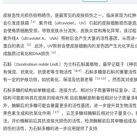
皮肤急性光损伤俗称晒伤，是最常见的皮肤损伤之一，临床表现为红肿
［
1
］
会引发皮肤癌
.紫外线（ultraviolet， UV）引起的皮肤细胞损
会使角质细胞受损，导致皮肤水分流失、皮肤炎症和角化异常，该过程与角质细
紫外线A（ultraviolet A， UVA）照射后会产生大量的活性
［
5
］
蛋白的表达
.此外，UV照射会使皮肤细胞内的发色团产生光化学反应，并形成活
［
6
］
成脂质过氧化和DNA损伤
.
石斛（
Dendrobium nobile
Lindl.）为兰科石斛属植物，最早记载于《
［
8
-
9
］
有保湿、抗氧化、抗衰老等生物活性
.石斛多糖是石斛的重要活
［
11
-
13
］
有一定的护肤功效，如抗氧化、保湿及抗衰老等
，然而其对皮肤
石斛多糖的结构如单糖组成、连接方式、相对分子质量等特征复杂，正
结构可能影响其在皮肤的吸收作用.目前酶解是制备低相对分子质量多
外，酶解后的多糖可能会暴露更多的活性基团，进一步提升其生物活性
［
17
］
黑色素生成和抗氧化作用
，云芝多糖经酶解后相对分子量变小，
法，评价酶解前后其抗皮肤光损伤的活性，检测酶解前后其单糖组成及
损伤的活性，为石斛多糖的进一步应用提供了支持.