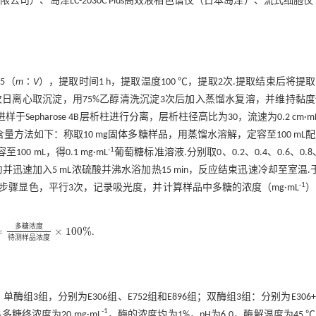
）、岛津LC-2030C Plus高效液相色谱仪（日本岛津）、流式细胞仪
5（
m
∶
V
），提取时间1 h，提取温度100 ℃，提取2次.提取结束后将提
次日离心取沉淀，用75%乙醇清洗沉淀3次后加入蒸馏水复溶，并维持黏
样于Sepharose 4B层析柱进行分离，层析柱径高比为30，流速为0.2 cm·m
含量方法如下：称取10 mg固体多糖样品，用蒸馏水溶解，定容至100 mL
-1
0 mL，得0.1 mg·mL
葡萄糖标准溶液.分别取0、0.2、0.4、0.6、0.8、
并迅速加入5 mL浓硫酸并沸水浴加热15 min，反应结束迅速冷却至室温.于
-1
述步骤显色，平行3次，记录吸光度，并计算样品中多糖的浓度（mg·mL
）
多
糖
浓
度
=
×
100
%
.
糖
浓度
待测
样品
浓度
×
100
%
待
测
样
品
浓
度
酶组3组，分别为E306组、E752组和E896组；双酶组3组：分别为E306+E
-1
石斛多糖终浓度为20 mg·mL
，酶的浓度均为1%，pH为6.0，酶解温度为45 