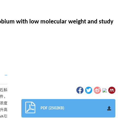
obium with low molecular weight and study
对石斛
条件，
浓度
PDF (2502KB)
%升高
VA引