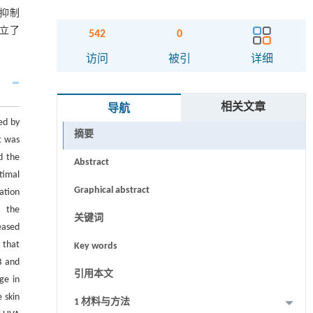
，抑制
建立了
542
0
访问
被引
详细
相关文章
导航
ed by
摘要
t was
d the
Abstract
timal
Graphical abstract
ation
, the
关键词
eased
 that
Key words
B and
引用本文
ge in
 skin
1 材料与方法