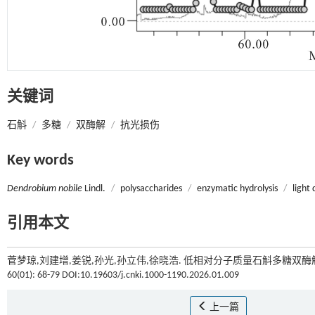
关键词
石斛
/
多糖
/
双酶解
/
抗光损伤
Key words
Dendrobium nobile
Lindl.
/
polysaccharides
/
enzymatic hydrolysis
/
light
引用本文
菅梦琼,刘建增,姜锐,孙光,孙立伟,徐晓浩. 低相对分子质量石斛多糖双酶
60(01): 68-79 DOI:10.19603/j.cnki.1000-1190.2026.01.009
上一篇