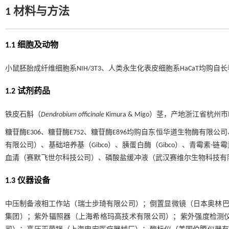
1 材料与方法
1.1 细胞及动物
小鼠胚胎成纤维细胞系NIH/3T3、人类永生化表皮细胞系HaCaT均购自长
1.2 试剂药品
铁皮石斛（
Dendrobium officinale
Kimura & Migo）茎，产地浙江省杭州
糖苷酶E306、糖苷酶E752、糖苷酶E896均购自东恒华道生物酶有限公司、Se
有限公司）、基础培养基（Gibco）、胰蛋白酶（Gibco）、青霉素
血清（赛默飞世尔科技公司）、磷酸盐缓冲液（武汉赛维尔生物科技有限公
1.3 仪器设备
中压制备液相工作站（瑞士步琦有限公司）；倒置显微镜（日本奥林巴
集团）；紫外辐照器（上海希格玛高技术有限公司）；紫外强度检测