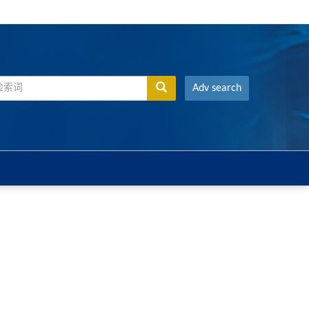
Adv search