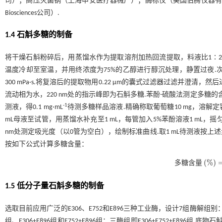
司）；高压灭菌锅（上海申安医疗器械厂）；酶标仪（美国伯腾仪器有限公司
Biosciences公司）.
1.4 石斛多糖的制备
将干燥石斛粉碎后，用蒸馏水作为提取溶剂加热回流提取，料液比1∶2
温度冷却至室温，并用终浓度为75%的乙醇进行醇沉处理，静置过夜.
300 mPa·s.将复溶后的提取物用0.22 μm的囊式过滤器过滤并澄清，然后进
流动相为水，220 nm处的指示峰即为石斛多糖.苯酚-硫酸法测定多糖的
-1
测液，得0.1 mg·mL
待测多糖样品溶液.精确称取葡萄糖10 mg，溶解定容至10
mL母液至试管，用蒸馏水补充至1 mL，每管加入5%苯酚溶液1 mL，摇匀
nm处测定吸光度（以0管为空白），绘制标准曲线.取1 mL待测液按上
按如下公式计算多糖含量：
(
%
)
多
糖
含
量
多糖
含量
%
=
多
1.5 低分子量石斛多糖的制备
选取目前应用广泛的E306、E752和E896三种工业酶，设计7组酶解组别：单
组、E306+E896组和E752+E896组；三酶组即E306+E752+E896组.底物