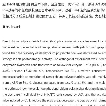
起NIH/3T3细胞的细胞活力下降，且活性优于优化前；其可逆转UV
UVA诱导的小鼠皮肤胶原蛋白水平的下降，改善UVA引起的皮肤光损伤；
低相对分子质量石斛多糖双酶解工艺，并评价其抗光损伤活性，为石斛
Abstract
Dendrobium polysaccharide limited its application in skin care because of its
water extraction and alcohol precipitation combined with gel chromatography
found that the viscosity of dendrobium polysaccharide was decreased by en
strongest anti-photodamage activity. The orthogonal experiment was used t
enzymatic hydrolysis conditions were as follows for enzyme E752: pH 6.0,
4.0%. Enzyme E896: pH 5.5, temperature 50 ℃, substrate concentra
monosaccharide composition of Dendrobium polysaccharides was still mainl
from 77.8% to 64.0%, glucose increased from 22.2% to 31.6%, and the mole
the optimized low-molecular-weight dendrobium polysaccharides significantly
the decrease in cell viability of NIH/3T3 cells caused by UVA, and the activ
mice induced by UVB, reduce the scab area, decrease the degree of skin damage