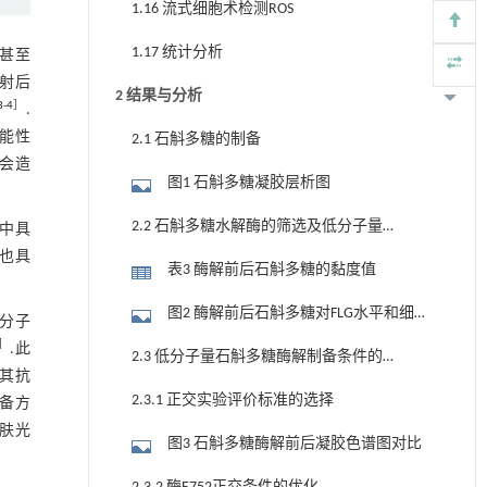
1.16 流式细胞术检测ROS
1.17 统计分析
甚至
辐射后
2 结果与分析
3
-
4
］
.
功能性
2.1 石斛多糖的制备
基会造
图1 石斛多糖凝胶层析图
2.2 石斛多糖水解酶的筛选及低分子量
肤中具
石斛多糖的制备
糖也具
表3 酶解前后石斛多糖的黏度值
图2 酶解前后石斛多糖对FLG水平和细胞
分子
活力的影响
］
.此
2.3 低分子量石斛多糖酶解制备条件的
其抗
优化
2.3.1 正交实验评价标准的选择
制备方
肤光
图3 石斛多糖酶解前后凝胶色谱图对比