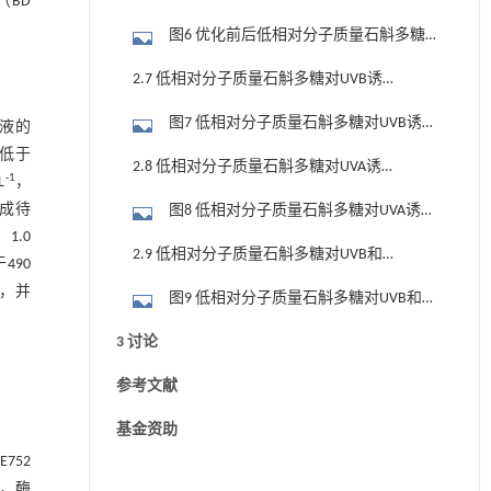
（BD
伤的活性评价
图6 优化前后低相对分子质量石斛多糖
对FLG和细胞活力的影响
2.7 低相对分子质量石斛多糖对UVB诱导
的小鼠皮肤损伤的影响
图7 低相对分子质量石斛多糖对UVB诱
取液的
导的小鼠皮肤损伤和表皮结构的影响（标
度低于
2.8 低相对分子质量石斛多糖对UVA诱导
-1
L
，
尺：20 μm）
的小鼠皮肤胶原蛋白的影响
配成待
图8 低相对分子质量石斛多糖对UVA诱导
1.0
的小鼠皮肤胶原蛋白的影响（标尺：20
2.9 低相对分子质量石斛多糖对UVB和
490
μm）
UVA诱导的细胞ROS的影响
，并
图9 低相对分子质量石斛多糖对UVB和
UVA诱导的细胞ROS的影响
3 讨论
参考文献
基金资助
752
℃，酶