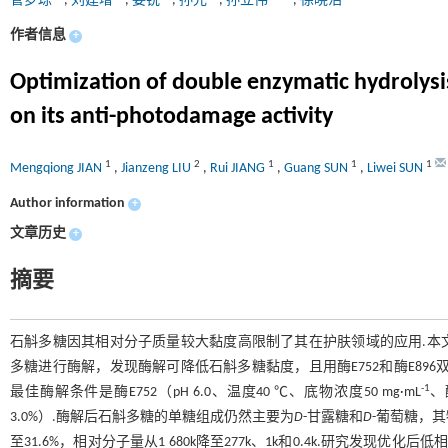
菅梦琼
,
刘建增
,
姜锐
,
孙光
,
孙立伟
,
徐晓浩
作者信息
+
Optimization of double enzymatic hydrolys
on its anti-photodamage activity
1
2
1
1
1
Mengqiong JIAN
,
Jianzeng LIU
,
Rui JIANG
,
Guang SUN
,
Liwei SUN
Author information
+
文章历史
+
摘要
石斛多糖因其相对分子质量较大黏度高限制了其在护肤领域的应用.本文采用
多糖进行酶解，发现酶解可降低石斛多糖黏度，且用酶E752和酶E89
-1
最佳酶解条件是酶E752（pH 6.0、温度40 ℃、底物浓度50 mg·mL
、
3.0%）.酶解后石斛多糖的单糖组成仍然主要为
D
-甘露糖和
D
-葡萄糖，其物
至31.6%，相对分子量从1 680k降至277k、1k和0.4k.研究发现优