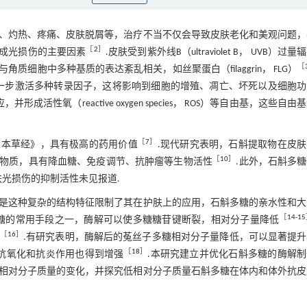
、灼热、疼痛、皮肤脱屑等，治疗不当不仅会导致皮肤老化和美观问题，
［
2
］
伤是造成光损伤的主要因素
.皮肤受到紫外线B（ultraviolet B， UVB）过量
［
胞中多种基质的表达紊乱相关，如丝聚蛋白（filaggrin， FLG）
基团，从而进一步激活多种转录因子，这将影响到细胞的增殖、凋亡、坏死以及细胞
性氧（reactive oxygen species， ROS）等自由基，这些自由
［
7
］
神农本草经》，具有极高的药用价值
.现代研究表明，石斛提取物在皮
［
10
］
性物质，具有降血糖、免疫调节、抗肿瘤等生物活性
.此外，石斛多
光损伤的抑制活性未见报道.
是这种复杂的结构特征限制了其在护肤上的应用，石斛多糖的亲水性和大
［
14
-
15
糖的常用手段之一，酶解可以使多糖糖苷键断裂，相对分子量降低
［
16
］
.有研究表明，酶解后的菟丝子多糖相对分子量降低，可以显著提升
［
18
］
抗氧化和抗炎作用也得到增强
.本研究建立并优化石斛多糖的酶解
相对分子质量的变化，并探究低相对分子质量石斛多糖在体内和体外抗皮