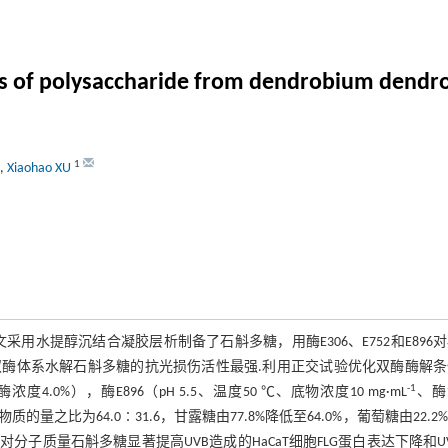
is of polysaccharide from dendrobium dendr
1
,
Xiaohao XU
水提醇沉结合凝胶层析制备了石斛多糖，用酶E306、E752和E896
6双酶体系水解石斛多糖的抗光损伤活性最强.利用正交试验优化双酶酶解
-1
酶浓度4.0%），酶E896（pH 5.5、温度50 ℃、底物浓度10 mg·mL
、酶
质的量之比为64.0∶31.6，甘露糖由77.8%降低至64.0%，葡萄糖由22.2
化后低相对分子质量石斛多糖显著提高UVB造成的HaCaT细胞FLG蛋白表达下降和U