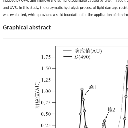
induced by UVA, and improve the skin photodamage caused by UVA. In addition,
and UVB. In this study, the enzymatic hydrolysis process of light damage resi
was evaluated, which provided a solid foundation for the application of dendro
Graphical abstract