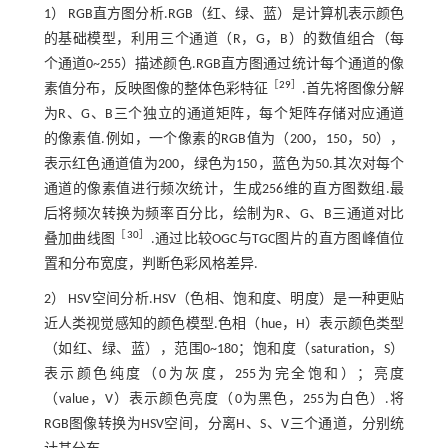
1） RGB直方图分析.RGB（红、绿、蓝）是计算机表示颜色
的基础模型，利用三个通道（R，G，B）的数值组合（每
个通道0~255）描述颜色.RGB直方图通过统计每个通道的像
［
29
］
素值分布，反映图像的整体色彩特征
.首先将图像分解
为R、G、B三个独立的通道矩阵，每个矩阵存储对应通道
的像素值.例如，一个像素的RGB值为（200，150，50），
表示红色通道值为200，绿色为150，蓝色为50.其次对每个
通道的像素值进行频次统计，生成256维的直方图数组.最
后将频次转换为频率百分比，绘制为R、G、B三通道对比
［
30
］
叠加曲线图
.通过比较OGC与TGC图片的直方图峰值位
置和分布宽度，判断色彩风格差异.
2） HSV空间分析.HSV（色相、饱和度、明度）是一种更贴
近人类视觉感知的颜色模型.色相（hue，H）表示颜色类型
（如红、绿、蓝），范围0~180；饱和度（saturation，S）
表示颜色纯度（0为灰度，255为完全饱和）；亮度
（value，V）表示颜色亮度（0为黑色，255为白色）.将
RGB图像转换为HSV空间，分离H、S、V三个通道，分别统