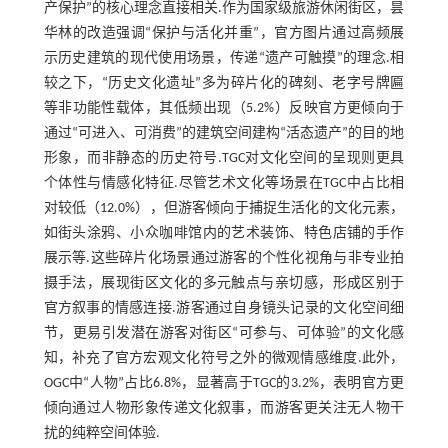
产保护”的核心理念直接相关.作为国家级旅游休闲街区，昙
华林的改造强调“保护与活化并重”，官方图片通过高频展
示历史建筑的现代使用场景，传递“遗产可触摸”的理念.相
较之下，“历史文化遗址”多为碎片化的碑刻、老字号牌匾
等非功能性载体，其低频出现（5.2%）反映官方更倾向于
通过“可进入、可消费”的建筑空间建构“活态遗产”的目的地
形象，而非静态的历史符号.TGC对文化空间的呈现则更具
个体性与情感化特征.尽管艺术文化等场景在TGC中占比相
对较低（12.0%），但游客倾向于捕捉生活化的文化元素，
如街头涂鸦、小众咖啡馆内的艺术装饰、特色店铺的手作
展示等.这些碎片化场景通过游客的个性化视角与非专业拍
摄手法，展现街区文化的多元触点与亲切感，形成区别于
官方叙事的情感连接.游客通过自身镜头记录的文化空间细
节，更易引发潜在游客对街区“可参与、可体验”的文化感
知，补充了官方宏观文化符号之外的微观情感维度.此外，
OGC中“人物”占比6.8%，显著高于TGC的3.2%，表明官方更
倾向通过人物形象传递文化叙事，而游客更关注无人物干
扰的纯粹空间体验.