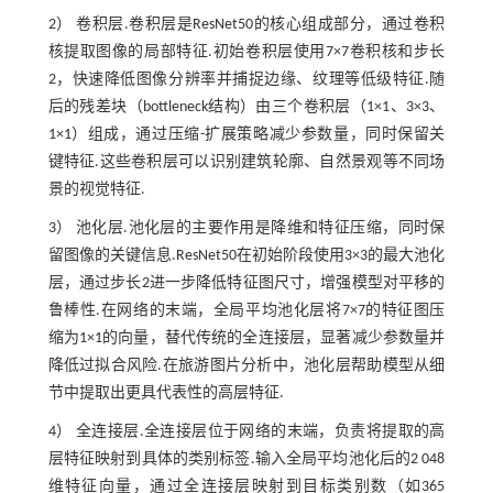
2） 卷积层.卷积层是ResNet50的核心组成部分，通过卷积
核提取图像的局部特征.初始卷积层使用7×7卷积核和步长
2，快速降低图像分辨率并捕捉边缘、纹理等低级特征.随
后的残差块（bottleneck结构）由三个卷积层（1×1、3×3、
1×1）组成，通过压缩-扩展策略减少参数量，同时保留关
键特征.这些卷积层可以识别建筑轮廓、自然景观等不同场
景的视觉特征.
3） 池化层.池化层的主要作用是降维和特征压缩，同时保
留图像的关键信息.ResNet50在初始阶段使用3×3的最大池化
层，通过步长2进一步降低特征图尺寸，增强模型对平移的
鲁棒性.在网络的末端，全局平均池化层将7×7的特征图压
缩为1×1的向量，替代传统的全连接层，显著减少参数量并
降低过拟合风险.在旅游图片分析中，池化层帮助模型从细
节中提取出更具代表性的高层特征.
4） 全连接层.全连接层位于网络的末端，负责将提取的高
层特征映射到具体的类别标签.输入全局平均池化后的2 048
维特征向量，通过全连接层映射到目标类别数（如365