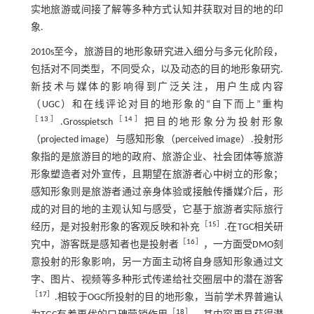
实地旅游或间接了解等多种方式认知并获取对目的地的印
象.
2010s至今，旅游目的地形象研究进入细分与多元化阶段，
包括对不同类型，不同受众，以及动态的目的地形象研究.
新技术与媒体的影响得到广泛关注，用户生成内容
（UGC）和在线评论对目的地形象的“自下而上”重构
［
13
］
［
14
］
.Grosspietsch
把目的地形象分为投射形象
（projected image）与感知形象（perceived image）.投射形
象指的是旅游目的地的政府、旅游企业、社会团体等旅游
形象塑造者对外宣传，且期望在旅游者心中树立的形象；
感知形象则是旅游者通过亲身体验或接触传播媒介后，形
成的对目的地的主观认知与感受，它基于旅游者实际旅行
［
15
］
经历，是对投射形象的客观反映和补充
.在TGC相关研
［
16
］
究中，游客既是感知者也是投射者
，一方面受DMO刻
意投射的形象影响，另一方面主动将自身感知形象通过文
字、图片、视频等多种形式传递给社交圈层中的潜在游客
［
17
］
.相较于OGC所投射的目的地形象，当前学术界普遍认
［
18
］