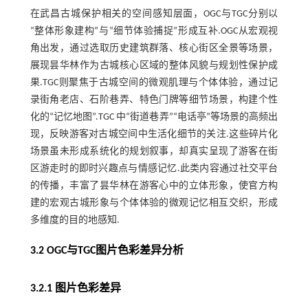
在武昌古城保护相关的空间感知层面，OGC与TGC分别以
“整体形象建构”与“细节体验捕捉”形成互补.OGC从宏观视
角出发，通过选取历史建筑群落、核心街区全景等场景，
展现昙华林作为古城核心区域的整体风貌与规划性保护成
果.TGC则聚焦于古城空间的微观肌理与个体体验，通过记
录街角老店、石阶巷弄、特色门牌等细节场景，构建个性
化的“记忆地图”.TGC 中“街道巷弄”“电话亭”等场景的高频出
现，反映游客对古城空间中生活化细节的关注.这些碎片化
场景虽未形成系统化的规划叙事，却真实呈现了游客在街
区游走时的即时兴趣点与情感记忆.此类内容通过社交平台
的传播，丰富了昙华林在游客心中的立体形象，使官方构
建的宏观古城形象与个体体验的微观记忆相互交织，形成
多维度的目的地感知.
3.2 OGC与TGC图片色彩差异分析
3.2.1 图片色彩差异