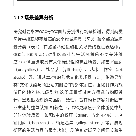
3.1.2 场景差异分析
研究对昙华林OGC与TGC图片分别进行场景检测，得到两类
图片中出现频率最高的20个旅游场景（
图3
）和全部旅游场
景分类（
表2
）.在旅游基础设施相关场景的视觉表达中，
OGC与TGC展现出对街区商业与生活风貌的不同关注维
度.OGC侧重选取具有文化标识性的商业场景，如艺术画廊
（art gallery）、礼品店（gift shop）、艺术工作室（art
studio）等，通过22.4%的艺术文化类场景占比，传递昙华
林“文化底蕴与商业活力融合”的整体定位，强化其作为旅
游目的地的核心吸引力.这类场景经过官方筛选与构图设
计，呈现出规划感与品牌一致性，旨在构建游客对街区商
业生态的整体认知.相较之下，TGC更聚焦于个体游览中的
即时体验场景，如
图3
中的餐厅（diner，占比 4.4%）、店
铺门面（shopfront）、街道巷弄（alley、street）等，展现
街区的生活气息与服务功能，反映其对街区空间细节和生