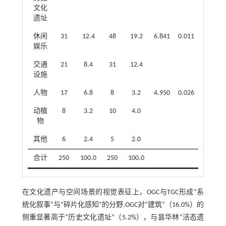
文化
遗址
休闲
31
12.4
48
19.2
6.841
0.011
娱乐
交通
21
8.4
31
12.4
设施
人物
17
6.8
8
3.2
4.950
0.026
动植
8
3.2
10
4.0
物
其他
6
2.4
5
2.0
合计
250
100.0
250
100.0
在文化遗产与空间场景的视觉表征上，OGC与TGC形成“系
统化叙事”与“碎片化感知”的分野.OGC对“建筑”（16.0%）的
侧重显著高于“历史文化遗址”（5.2%），与昙华林“活态遗