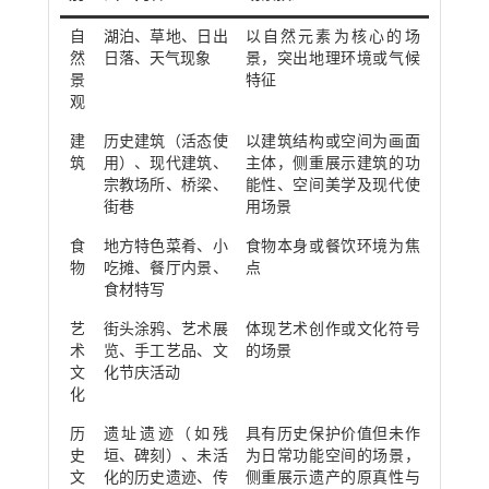
自
湖泊、草地、日出
以自然元素为核心的场
然
日落、天气现象
景，突出地理环境或气候
景
特征
观
建
历史建筑（活态使
以建筑结构或空间为画面
筑
用）、现代建筑、
主体，侧重展示建筑的功
宗教场所、桥梁、
能性、空间美学及现代使
街巷
用场景
食
地方特色菜肴、小
食物本身或餐饮环境为焦
物
吃摊、餐厅内景、
点
食材特写
艺
街头涂鸦、艺术展
体现艺术创作或文化符号
术
览、手工艺品、文
的场景
文
化节庆活动
化
历
遗址遗迹（如残
具有历史保护价值但未作
史
垣、碑刻）、未活
为日常功能空间的场景，
文
化的历史遗迹、传
侧重展示遗产的原真性与