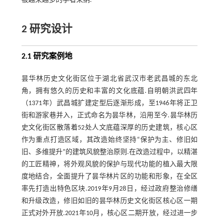
被越来越多的学者采纳.
2 研究设计
2.1 研究案例地
昙华林历史文化街区位于湖北省武汉市老武昌城的东北
角，拥有悠久的历史和丰富的文化底蕴.自明朝洪武四年
（1371年）武昌城扩建定型后逐渐形成，至1946年将正卫
街和游家巷并入，正式命名为昙华林，沿用至今.昙华林历
史文化街区散落着52处人文底蕴深厚的历史建筑，核心区
作为重点打造区域，其改造始终坚持“保护为主、修旧如
旧、多维提升”的建筑风貌整治原则.在改造过程中，以精湛
的工匠精神，将外观风貌的保护与现代功能的植入最大限
度地结合，全面提升了昙华林片区的功能和形象，在全区
率先打造出特色区块.2019年9月28日，经过政府整治修缮
和升级改造，修旧如旧的昙华林历史文化街区核心区一期
正式对外开放.2021年10月，核心区二期开放，经过进一步