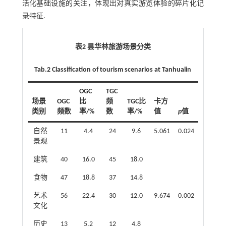
活化基础设施的关注，体现出对真实游览体验的碎片化记
录特征.
表2 昙华林旅游场景分类
Tab.2 Classification of tourism scenarios at Tanhualin
OGC
TGC
场景
OGC
比
频
TGC比
卡方
类别
频数
率/%
数
率/%
值
p
值
自然
11
4.4
24
9.6
5.061
0.024
景观
建筑
40
16.0
45
18.0
食物
47
18.8
37
14.8
艺术
56
22.4
30
12.0
9.674
0.002
文化
历史
13
5.2
12
4.8