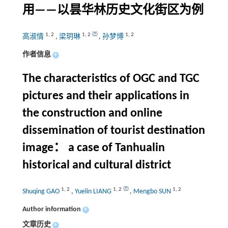
用——以昙华林历史文化街区为例
1
,
2
1
,
2
1
,
2
高淑情
,
梁玥琳
,
孙梦博
作者信息
+
The characteristics of OGC and TGC
pictures and their applications in
the construction and online
dissemination of tourist destination
image： a case of Tanhualin
historical and cultural district
1
,
2
1
,
2
1
,
2
Shuqing GAO
,
Yuelin LIANG
,
Mengbo SUN
Author information
+
文章历史
+