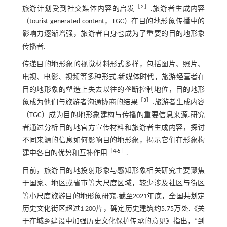
［
2
］
旅游计划受到社交媒体内容的启发
.旅游者生成内容
（tourist-generated content，TGC）在目的地形象传播中的
影响力逐渐增强，旅游者自身也成为了重要的目的地形象
传播者.
传递目的地形象的视觉材料形式多样，包括图片、照片、
电视、电影、视频等多种形式.新媒体时代，旅游经营者在
目的地形象的塑造上失去以往的垄断控制地位，目的地形
［
3
］
象成为他们与旅游者沟通协商的结果
.旅游者生成内容
（TGC）成为目的地形象建构与传播的重要信息来源.研究
者通过分析目的地官方宣传材料和旅游者生成内容，探讨
不同来源的信息如何影响目的地形象，揭示它们在形象构
［
4
-
5
］
建中各自的优势和互补作用
.
目前，旅游目的地投射形象与感知形象相关研究主要聚焦
于国家、地区或省市等大尺度区域，较少涉及社区与街区
等小尺度旅游目的地形象研究.截至2021年底，全国共划定
历史文化街区超过1 200片，确定历史建筑约5.75万处.《关
于在城乡建设中加强历史文化保护传承的意见》指出，“到