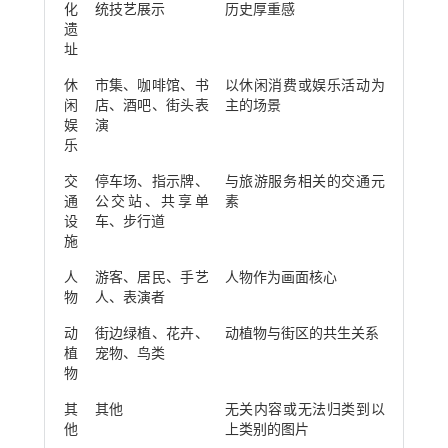
化
统技艺展示
历史厚重感
遗
址
休
市集、咖啡馆、书
以休闲消费或娱乐活动为
闲
店、酒吧、街头表
主的场景
娱
演
乐
交
停车场、指示牌、
与旅游服务相关的交通元
通
公交站、共享单
素
设
车、步行道
施
人
游客、居民、手艺
人物作为画面核心
物
人、表演者
动
街边绿植、花卉、
动植物与街区的共生关系
植
宠物、鸟类
物
其
其他
无关内容或无法归类到以
他
上类别的图片