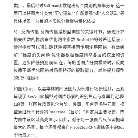
类），最后经过Softmax函数输出每个类别的概率分布.这一
层可以将图片分类为“历史建筑”“自然景观”或“人文活动”等
具体场景，为目的地形象分析提供量化依据.
5） 反向传播.反向传播是模型训练的关键环节，通过计算
损失函数的梯度来优化网络参数.ResNet50的残差连接设计
使得梯度可以通过跳跃连接直接回传到浅层网络，有效缓
解了梯度消失问题.优化器根据梯度调整各层的权重和偏
置，逐步降低预测误差.在训练旅游图片分类模型时，反向
传播不断优化网络对场景特征的提取能力，最终提升模型
的识别准确率.
如
图1
所示，以昙华林的四张图片为例进行场景检测，直观
呈现了 ResNet50模型对图片场景的识别焦点与概率判定.
图
1
的第一张图片场景包含台阶、楼阁、阳台等多种元素，模
型通过概率计算将“staircase（台阶）”判定为主要场景，热
力图中该区域高亮显示.因此，对于每一张图片只保留概率
最大的场景，每个场景都来自Places365-CNN训练集中的365
个场景之一.