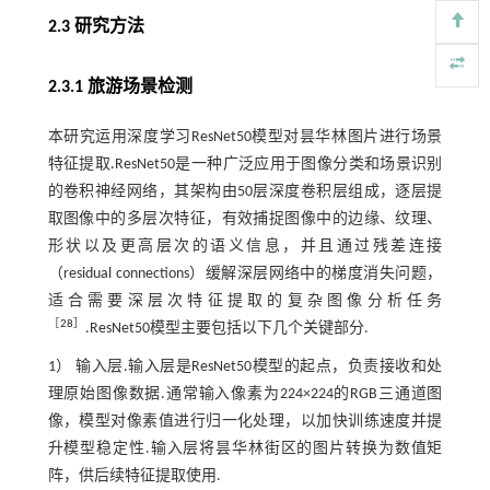
2.3 研究方法
2.3.1 旅游场景检测
本研究运用深度学习ResNet50模型对昙华林图片进行场景
特征提取.ResNet50是一种广泛应用于图像分类和场景识别
的卷积神经网络，其架构由50层深度卷积层组成，逐层提
取图像中的多层次特征，有效捕捉图像中的边缘、纹理、
形状以及更高层次的语义信息，并且通过残差连接
（residual connections）缓解深层网络中的梯度消失问题，
适合需要深层次特征提取的复杂图像分析任务
［
28
］
.ResNet50模型主要包括以下几个关键部分.
1） 输入层.输入层是ResNet50模型的起点，负责接收和处
理原始图像数据.通常输入像素为224×224的RGB三通道图
像，模型对像素值进行归一化处理，以加快训练速度并提
升模型稳定性.输入层将昙华林街区的图片转换为数值矩
阵，供后续特征提取使用.