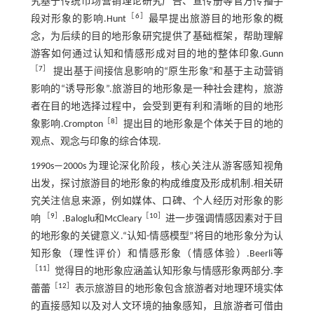
究基于传统市场营销理论研究广告、宣传册等官方传播手
［
6
］
段对形象的影响.Hunt
最早提出旅游目的地形象的概
念，为后续的目的地形象研究提供了基础框架，帮助理解
游客如何通过认知和情感形成对目的地的整体印象.Gunn
［
7
］
提出基于间接信息影响的“原生形象”和基于主动营销
影响的“诱导形象”.旅游目的地形象是一种社会建构，旅游
者在目的地选择过程中，会受到更有利和清晰的目的地形
［
8
］
象影响.Crompton
提出目的地形象是个体关于目的地的
观点、观念与印象的综合体现.
1990s—2000s 为理论深化阶段，核心关注从游客感知视角
出发，探讨旅游目的地形象的构成维度及形成机制.相关研
究关注信息来源，例如媒体、口碑、个人经历对形象的影
［
9
］
［
10
］
响
.Baloglu和McCleary
进一步强调情感因素对于目
的地形象的关键意义.“认知-情感模型”将目的地形象分为认
知形象（理性评价）和情感形象（情感体验）.Beerli等
［
11
］
觉得目的地形象应涵盖认知形象与情感形象两部分.李
［
12
］
蕾蕾
表示旅游目的地形象包含旅游者对地理环境实体
的直接感知以及对人文环境的抽象感知，且旅游者可借由