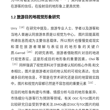
为TGC有着更优的口碑营销作用
，其内容更易获得潜
在游客的信任，在投射目的地形象上更具优势.
1.2 旅游目的地视觉形象研究
［
19
］
Urry
在研究中提及，旅游专业人士、学者以及游客和
当地人普遍认同旅游本质是以视觉为中心， 图片因能直观
传递信息而成为主要信息载体，所以照片也慢慢变成现实
和潜在旅游者理解与表征目的地形象的关键介
［
20
］
质.Garrod
的研究表明，旅游者借助照片对目的地进
行视觉表征，这是形成目的地形象的重要因素，Choi 等
［
21
］
同样强调了视觉资料对于旅游者认知的核心作用.和文
本相比，图片是旅游者对目的地认知的可视化表达，包含
诸多目的地信息，不管是在学术研究还是目的地营销实践
［
22
］
中，图片和视觉内容都已然是不容忽视的重要元素
.
在目的地形象构建与传播、情感分析与目的地形象差异、
市场细分与游客行为预测等领域，有关 OGC 与TGC图片的
比较研究日益受到学者关注.DMOs通过OGC与TGC图片的结