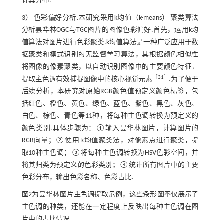
计其分布.
3） 色彩偏好分析.本研究采用k均值（k-means） 聚类算法
分析昙华林OGC与TGC图片的图像色彩偏好.首先，运用k均
值算法对图片进行色彩聚类.k均值算法是一种广泛应用于数
据聚类和模式识别的无监督学习算法，其根据颜色相似性
将图像的像素聚类，以自动识别图像中的主要颜色特征，
［
31
］
提取主色调有效捕捉图像中的核心视觉元素
.为了便于
后续分析，本研究对原始RGB颜色值预定义颜色标签，包
括红色、橙色、黄色、绿色、蓝色、紫色、黑色、灰色、
白色、棕色、青色等11种，将每种主色调转换为预定义的
颜色类别.具体步骤为：①输入昙华林图片，计算图片的
RGB向量；②使用 k均值聚类法，对像素点进行聚类，提
取10种主色调；③将每种主色调转换为HSV色彩空间，并
将其归类为预定义的色彩类别；④统计所有图片中的主要
色彩分布，输出色彩名称、色彩占比.
图2
为昙华林图片主色调提取示例，这些条形图不仅展示了
主色调的种类，还能在一定程度上反映出每种主色调在图
片中的占比情况.