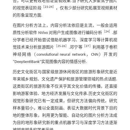
合，可以更有效地验证营销效果.当下研究大多聚焦于图片
［
23
-
24
］
的视觉表征阶段
，仅有少部分研究拓展至视频素材
的形象呈现方面.
在图片分析方法上，内容分析法依旧是主流，一般会运用
［
24
］
质性分析软件 NVivo 对用户生成图像进行编码分析
.部
分学者已经开始尝试借助机器学习、深度学习等计算机视
［
25
-
26
］
［
27
］
觉技术来分析旅游图片
.邓宁等
利用基于卷积
神经网络（convolutional neural network，CNN）开发的
“DeepSentiBank”实现图像内容的情感分析.
历史文化街区与国家级旅游休闲街区的旅游形象研究是近
年来城乡规划、文化遗产保护和旅游管理领域的热点话题.
这类街区的旅游形象不仅关乎其文化价值的传播，还直接
影响游客体验、地方经济发展与文化传承.历史文化街区的
视觉形象研究已有一定成果，但研究方法偏向传统，研究
样本量较小，难以全面刻画、表征大数据时代背景下目的
地的整体形象，利用更为智能、自动化的图片分析方法成
为目的地形象研究新的重点机器学习与深度学习方法逐渐