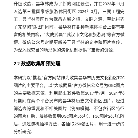
升级改造，昙华林成为了新的网红景点，并在2023年11月
入选第三批国家级旅游休闲街区.2024年3月，三期工程完
工，昙华林景区作为武昌古城之根、文脉之源，至此拼齐
了完整的“版图”.同时，昙华林在各种新媒体平台上都有丰
富的相关内容，“大成武昌”“武汉市文化和旅游局”等官方微
博、微信公众号定期更新关于昙华林的文字和照片宣传，
为深入探究目的地形象的演化机制提供了宝贵的资源.
2.2 数据收集和预处理
本研究以“携程”官方网站作为收集昙华林历史文化街区TGC
图片的主要平台，以“大成武昌”官方微信公众号为OGC图片
的主要数据来源，利用爬虫软件收集2019年9月—2024年6
月期间在两个平台发布的昙华林历史文化街区图片，经过
筛选去除重复和不相关图片（例如模糊、不包含街区特征
的图片）后，最终收集到OGC图片565张，TGC图片265张.随
后，通过随机抽样方法，各抽取250张图片，用于进一步的
分析研究.