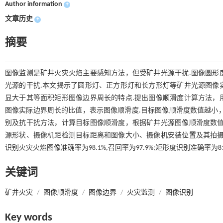
Author information
+
文章历史
+
摘要
图像监测是矿井火灾火焰主要感知方法，但受矿井光源干扰.图像圆形
光源的干扰.本文揭示了圆形灯、正方形灯和长方形灯等矿井光源图像
显大于其等面积矩形图像边界周长的特点.提出图像顺滑度计算方法，
图像实际边界周长的比值，表示图像顺滑度.目标图像顺滑度数值越小
别及抗干扰方法，计算目标图像顺滑度，根据矿井光源图像顺滑度数值
源形状、摄像机距检测目标距离和图像大小、摄像机安装位置及其拍摄
识别火灾火焰图像准确率为98.1%,召回率为97.9%;矩形度识别准确率为81%
关键词
矿井火灾
/
图像顺滑度
/
图像边界
/
火灾监测
/
图像识别
Key words