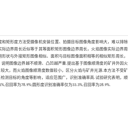
度和矩形度方法受摄像机安装位置、拍摄目标图像角度影响大，难以排除
实际边界周长近似等于其等面积矩形图像边界周长，火焰图像实际边界周
用形状与外接矩形图像相似、面积与目标图像面积相等的相似矩形周长，
，说明图像边界越不顺滑、凸凹越严重.提出基于图像顺滑度的矿井外因火
较大，而火焰图像顺滑度数值较小，区分火焰与矿井光源.本方法不受矿
检测目标的角度等影响，适应范围广，识别准确率高.试验研究表明，顺
,召回率为78.9%;圆形度识别准确率仅为33.3%,召回率为28.9%.