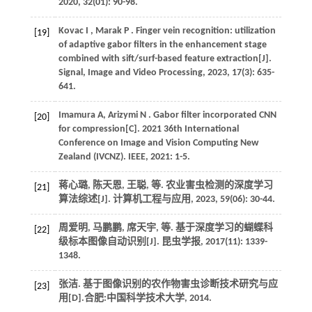
2020
,
32
(01): 90-98.
Kovac
I
,
Marak
P
. Finger vein recognition: utilization
[19]
of adaptive gabor filters in the enhancement stage
combined with sift/surf-based feature extraction[J].
Signal, Image and Video Processing
,
2023
,
17
(3): 635-
641.
Imamura
A
,
Arizymi
N
. Gabor filter incorporated CNN
[20]
for compression[C].
2021 36th International
Conference on Image and Vision Computing New
Zealand (IVCNZ)
. IEEE,
2021
: 1-5.
蒋心璐, 陈天恩, 王聪,
等
. 农业害虫检测的深度学习
[21]
算法综述[J].
计算机工程与应用
,
2023
,
59
(06): 30-44.
周爱明, 马鹏鹏, 席天宇,
等
. 基于深度学习的蝴蝶科
[22]
级标本图像自动识别[J].
昆虫学报
,
2017
(11): 1339-
1348.
张洁. 基于图像识别的农作物害虫诊断技术研究与应
[23]
用[D].合肥:中国科学技术大学,
2014
.