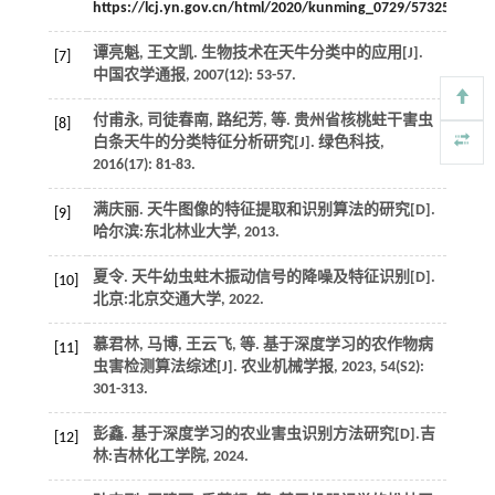
https://lcj.yn.gov.cn/html/2020/kunming_0729/57325.htm
.
谭亮魁, 王文凯. 生物技术在天牛分类中的应用[J].
[7]
中国农学通报
,
2007
(12): 53-57.
付甫永, 司徒春南, 路纪芳,
等
. 贵州省核桃蛀干害虫
[8]
白条天牛的分类特征分析研究[J].
绿色科技
,
2016
(17): 81-83.
满庆丽. 天牛图像的特征提取和识别算法的研究[D].
[9]
哈尔滨:东北林业大学,
2013
.
夏令. 天牛幼虫蛀木振动信号的降噪及特征识别[D].
[10]
北京:北京交通大学,
2022
.
慕君林, 马博, 王云飞,
等
. 基于深度学习的农作物病
[11]
虫害检测算法综述[J].
农业机械学报
,
2023
,
54
(S2):
301-313.
彭鑫. 基于深度学习的农业害虫识别方法研究[D].吉
[12]
林:吉林化工学院,
2024
.