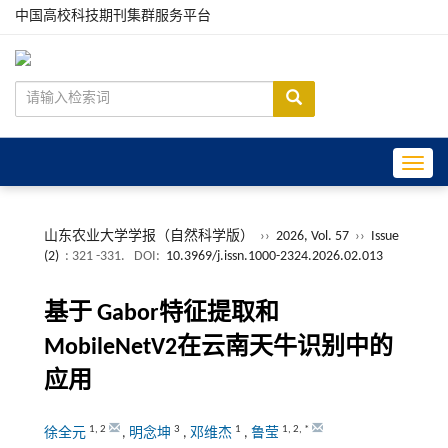
中国高校科技期刊集群服务平台
Toggle
山东农业大学学报（自然科学版）
››
2026, Vol. 57
››
Issue
(2)
: 321 -331.
DOI:
10.3969/j.issn.1000-2324.2026.02.013
基于
Gabor
特征提取和
MobileNetV2
在云南天牛识别中的
应用
1
,
2
3
1
1
,
2
,
*
徐全元
,
明念坤
,
邓维杰
,
鲁莹