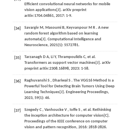
Efficient convolutional neural networks for mobile
vision applications[J].
arXiv preprint
arXiv:1704.04861
,
2017
: 1-9.
Savargiv
M
,
Masoumi
B
,
Keyvanpour
M R
. A new
[34]
random forest algorithm based on learning
automata[J].
Computational Intelligence and
Neuroscience
,
2021
(1): 5572781.
Tarzanagh
D A
,
Li
Y
,
Thrampoulidis
C
,
et al.
[35]
Transformers as support vector machines[J].
arXiv
preprint arXiv:2308.16898
,
2023
: 1-58.
Raghuvanshi
S
,
Dhariwal
S
. The VGG16 Method Is a
[36]
Powerful Tool for Detecting Brain Tumors Using Deep
Learning Techniques[J].
Engineering Proceedings
,
2023
,
59
(1): 46.
Szegedy
C
,
Vanhoucke
V
,
Ioffe
S
,
et al.
Rethinking
[37]
the inception architecture for computer vision[C].
Proceedings of the IEEE conference on computer
vision and pattern recognition
,
2016
: 2818-2826.