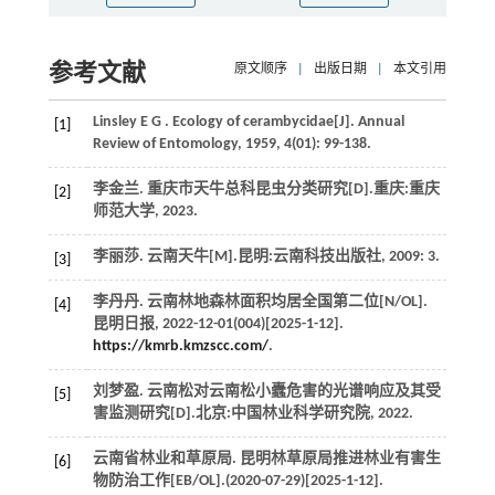
参考文献
原文顺序
|
出版日期
|
本文引用
Linsley
E G
. Ecology of cerambycidae[J].
Annual
[1]
Review of Entomology
,
1959
,
4
(01): 99-138.
李金兰. 重庆市天牛总科昆虫分类研究[D].重庆:重庆
[2]
师范大学,
2023
.
李丽莎. 云南天牛[M].昆明:云南科技出版社,
2009
: 3.
[3]
李丹丹. 云南林地森林面积均居全国第二位[N/OL].
[4]
昆明日报
,
2022
-12-01(004)[2025-1-12].
https://kmrb.kmzscc.com/
.
刘梦盈. 云南松对云南松小蠹危害的光谱响应及其受
[5]
害监测研究[D].北京:中国林业科学研究院,
2022
.
云南省林业和草原局. 昆明林草原局推进林业有害生
[6]
物防治工作[EB/OL].(
2020
-07-29)[2025-1-12].