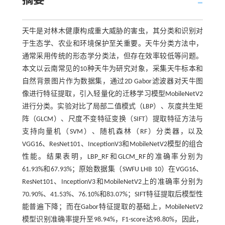
摘要
天牛是对林木健康构成重大威胁的害虫，其分类和识别对
于生态学、农业和环境保护至关重要。天牛分类方法中，
通常采用传统的形态学分类法，但存在效率较低等问题。
本文以云南常见的10种天牛为研究对象，采集天牛标本和
自然背景图片作为数据集，通过2D Gabor滤波器对天牛图
像进行特征提取，引入轻量化的迁移学习模型MobileNetV2
进行分类。实验对比了局部二值模式（LBP）、灰度共生矩
阵（GLCM）、尺度不变特征变换（SIFT）提取特征方法与
支持向量机（SVM）、随机森林（RF）分类器，以及
VGG16、ResNet101、InceptionV3和MobileNetV2模型的组合
性能。结果表明，LBP_RF和GLCM_RF的准确率分别为
61.93%和67.93%；原始数据集（SWFU LHB 10）在VGG16、
ResNet101、InceptionV3和MobileNetV2上的准确率分别为
70.90%、41.53%、76.10%和83.07%；SIFT特征提取后模型性
能普遍下降；而在Gabor特征提取的基础上，MobileNetV2
模型识别准确率提升至98.94%，F1-score达98.80%，因此，