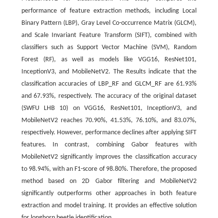
performance of feature extraction methods, including Local
Binary Pattern (LBP), Gray Level Co-occurrence Matrix (GLCM),
and Scale Invariant Feature Transform (SIFT), combined with
classifiers such as Support Vector Machine (SVM), Random
Forest (RF), as well as models like VGG16, ResNet101,
InceptionV3, and MobileNetV2. The Results indicate that the
classification accuracies of LBP_RF and GLCM_RF are 61.93%
and 67.93%, respectively. The accuracy of the original dataset
(SWFU LHB 10) on VGG16, ResNet101, InceptionV3, and
MobileNetV2 reaches 70.90%, 41.53%, 76.10%, and 83.07%,
respectively. However, performance declines after applying SIFT
features. In contrast, combining Gabor features with
MobileNetV2 significantly improves the classification accuracy
to 98.94%, with an F1-score of 98.80%. Therefore, the proposed
method based on 2D Gabor filtering and MobileNetV2
significantly outperforms other approaches in both feature
extraction and model training. It provides an effective solution
for longhorn beetle identification.