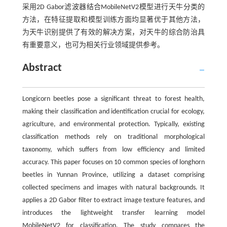
采用2D Gabor滤波器结合MobileNetV2模型进行天牛分类的
方法，在特征提取和模型训练方面均显著优于其他方法，
为天牛识别提供了有效的解决方案，对天牛的综合防治具
有重要意义，也可为相关行业领域提供参考。
Abstract
Longicorn beetles pose a significant threat to forest health,
making their classification and identification crucial for ecology,
agriculture, and environmental protection. Typically, existing
classification methods rely on traditional morphological
taxonomy, which suffers from low efficiency and limited
accuracy. This paper focuses on 10 common species of longhorn
beetles in Yunnan Province, utilizing a dataset comprising
collected specimens and images with natural backgrounds. It
applies a 2D Gabor filter to extract image texture features, and
introduces the lightweight transfer learning model
MobileNetV2 for classification. The study compares the