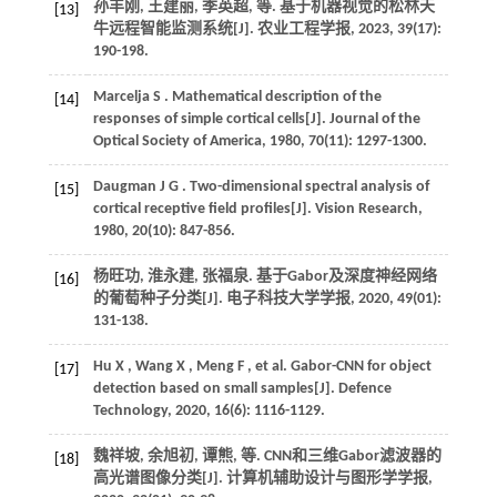
孙丰刚, 王建丽, 季英超,
等
. 基于机器视觉的松林天
[13]
牛远程智能监测系统[J].
农业工程学报
,
2023
,
39
(17):
190-198.
Marcelja
S
. Mathematical description of the
[14]
responses of simple cortical cells[J].
Journal of the
Optical Society of America
,
1980
,
70
(11): 1297-1300.
Daugman
J G
. Two-dimensional spectral analysis of
[15]
cortical receptive field profiles[J].
Vision Research
,
1980
,
20
(10): 847-856.
杨旺功, 淮永建, 张福泉. 基于Gabor及深度神经网络
[16]
的葡萄种子分类[J].
电子科技大学学报
,
2020
,
49
(01):
131-138.
Hu
X
,
Wang
X
,
Meng
F
,
et al.
Gabor-CNN for object
[17]
detection based on small samples[J].
Defence
Technology
,
2020
,
16
(6): 1116-1129.
魏祥坡, 余旭初, 谭熊,
等
. CNN和三维Gabor滤波器的
[18]
高光谱图像分类[J].
计算机辅助设计与图形学学报
,