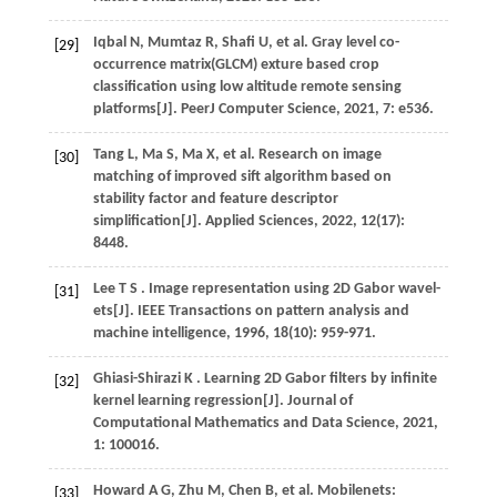
Iqbal
N
,
Mumtaz
R
,
Shafi
U
,
et al.
Gray level co-
[29]
occurrence matrix(GLCM) exture based crop
classification using low altitude remote sensing
platforms[J].
PeerJ Computer Science
,
2021
,
7
: e536.
Tang
L
,
Ma
S
,
Ma
X
,
et al.
Research on image
[30]
matching of improved sift algorithm based on
stability factor and feature descriptor
simplification[J].
Applied Sciences
,
2022
,
12
(17):
8448.
Lee
T S
. Image representation using 2D Gabor wavel-
[31]
ets[J].
IEEE Transactions on pattern analysis and
machine intelligence
,
1996
,
18
(10): 959-971.
Ghiasi-Shirazi
K
. Learning 2D Gabor filters by infinite
[32]
kernel learning regression[J].
Journal of
Computational Mathematics and Data Science
,
2021
,
1
: 100016.
Howard
A G
,
Zhu
M
,
Chen
B
,
et al.
Mobilenets:
[33]