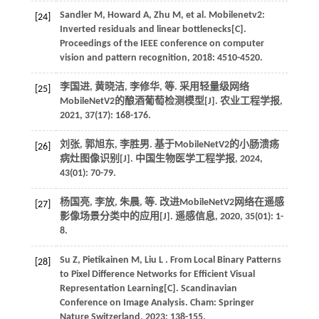
Sandler
M
,
Howard
A
,
Zhu
M
,
et al.
Mobilenetv2:
[24]
Inverted residuals and linear bottlenecks[C].
Proceedings of the IEEE conference on computer
vision and pattern recognition
,
2018
: 4510-4520.
李国进, 黄晓洁, 李修华,
等
. 采用轻量级网络
[25]
MobileNetV2的酿酒葡萄检测模型[J].
农业工程学报
,
2021
,
37
(17): 168-176.
刘张, 郭旭东, 李胜男. 基于MobileNetV2的小肠溃疡
[26]
病灶图像识别[J].
中国生物医学工程学报
,
2024
,
43
(01): 70-79.
杨国亮, 李放, 朱晨,
等
. 改进MobileNetV2网络在遥感
[27]
影像场景分类中的应用[J].
遥感信息
,
2020
,
35
(01): 1-
8.
Su
Z
,
Pietikainen
M
,
Liu
L
. From Local Binary Patterns
[28]
to Pixel Difference Networks for Efficient Visual
Representation Learning[C].
Scandinavian
Conference on Image Analysis
. Cham: Springer
Nature Switzerland,
2023
: 138-155.