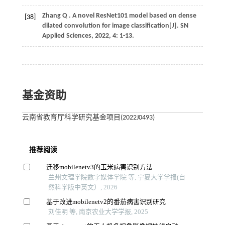
Zhang
Q
. A novel ResNet101 model based on dense
[38]
dilated convolution for image classification[J].
SN
Applied Sciences
,
2022
,
4
: 1-13.
基金资助
云南省教育厅科学研究基金项目(2022J0493)