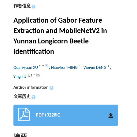
作者信息
+
Application of Gabor Feature
Extraction and MobileNetV2 in
Yunnan Longicorn Beetle
Identification
1
,
2
3
1
Quan-yuan XU
,
Nian-kun MING
,
Wei-jie DENG
,
1
,
2
,
*
Ying LU
Author information
+
文章历史
+
PDF (3228K)