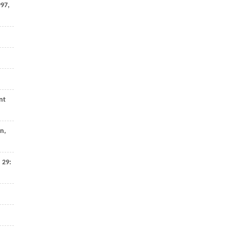
997
,
nt
on
,
,
29
: