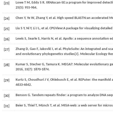
Lowe
T M
,
Eddy
S R
.
tRNAscan-SE:a program for improved detecti
[23]
25
(5): 955-964.
Chen
Y
,
Ye
W
,
Zhang
Y
,
et al.
High speed BLASTN:an accelerated Me
[24]
Liu
S Y
,
Ni
Y
,
Li
J L
,
et al.
CPGView:A package for visualizing detailed
[25]
Lewis
S
,
Searle
S
,
Harris
N
,
et al.
Apollo: a sequence annotation ed
[26]
Zhang
D
,
Gao
F
,
Jakovlić
I
,
et al.
PhyloSuite: An integrated and sc
[27]
and evolutionary phylogenetics studies[J].
Molecular Ecology Re
Kumar
S
,
Stecher
G
,
Tamura
K
.
MEGA7: Molecular evolutionary gene
[28]
2016
,
33
(7): 1870-1874.
Kurtz
S
,
Choudhuri
J V
,
Ohlebusch
E
,
et al.
REPuter: the manifold a
[29]
4633-4642.
Benson
G
.
Tandem repeats finder: a program to analyze DNA seq
[30]
Beier
S
,
Thiel
T
,
Münch
T
,
et al.
MISA-web: a web server for microsa
[31]