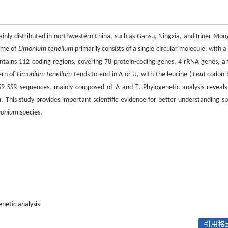
ainly distributed in northwestern China, such as Gansu, Ningxia, and Inner Mong
nome of
Limonium tenellum
primarily consists of a single circular molecule, with a
tains 112 coding regions, covering 78 protein-coding genes, 4 rRNA genes, a
ern of
Limonium tenellum
tends to end in A or U, with the leucine (
Leu
) codon 
 59 SSR sequences, mainly composed of A and T. Phylogenetic analysis reveals
m
. This study provides important scientific evidence for better understanding sp
monium
species.
netic analysis
引用格式