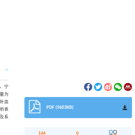
、宁
含量为
枝补血
PDF (9603KB)
分析表
及系
144
0