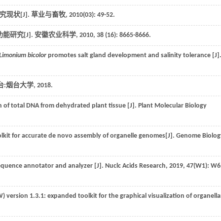
现状[J].
草业与畜牧
,
2010
(03): 49-52.
研究[J].
安徽农业科学
,
2010
,
38
(16): 8665-8666.
Limonium bicolor
promotes salt gland development and salinity tolerance [J]
台:烟台大学,
2018
.
n of total DNA from dehydrated plant tissue [J].
Plant Molecular Biology
olkit for accurate de novo assembly of organelle genomes[J].
Genome Biolog
quence annotator and analyzer [J].
Nuclc Acids Research
,
2019
,
47
(W1): W6
rsion 1.3.1: expanded toolkit for the graphical visualization of organella