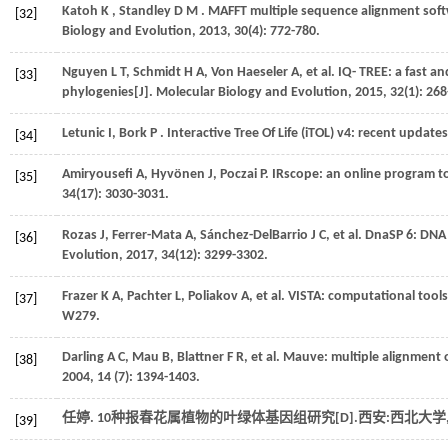
Katoh
K
,
Standley
D M
. MAFFT multiple sequence alignment soft
[32]
Biology and Evolution
,
2013
,
30
(4): 772-780.
Nguyen
L T
,
Schmidt
H A
,
Von Haeseler
A
,
et al.
IQ- TREE: a fast an
[33]
phylogenies[J].
Molecular Biology and Evolution
,
2015
,
32
(1): 26
Letunic
I
,
Bork
P
. Interactive Tree Of Life (iTOL) v4: recent upda
[34]
Amiryousefi
A
,
Hyvönen
J
,
Poczai
P
.
IRscope: an online program to
[35]
34
(17): 3030-3031.
Rozas
J
,
Ferrer-Mata
A
,
Sánchez-DelBarrio
J C
,
et al.
DnaSP 6: DNA 
[36]
Evolution
,
2017
,
34
(12): 3299-3302.
Frazer
K A
,
Pachter
L
,
Poliakov
A
,
et al.
VISTA: computational tools
[37]
W279.
Darling
A C
,
Mau
B
,
Blattner
F R
,
et al.
Mauve: multiple alignment 
[38]
2004
,
14
(7): 1394-1403.
任婷. 10种报春花属植物的叶绿体基因组研究[D].西安:西北大学
[39]