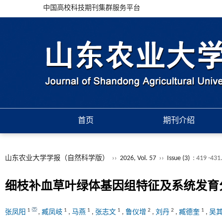
中国高校科技期刊集群服务平台
首页
期刊介绍
山东农业大学学报（自然科学版）
››
2026, Vol. 57
››
Issue (3)
: 419 -431
细枝补血草叶绿体基因组特征及系统发育
1
1
1
1
2
2
1
张凤阳
,
臧凤岐
,
马燕
,
张志文
,
鲁仪增
,
刘丹
,
臧德奎
,
吴