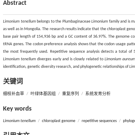
Abstract
Limonium tenellum
belongs to the Plumbaginaceae
Limonium
family and is m
as well as in Mongolia. The research results indicate that the chloroplast ge
base pair length of 154,936 bp and a GC content of 36.97%. The genome con
tRNA genes. The codon preference analysis shows that the codon usage patt
the most frequently used. Repetitive sequence analysis detects a total of
Limonium tenellum
diverges early and is closely related to
Limonium aureu
identification, genetic diversity research, and phylogenetic relationships of
Li
关键词
细枝补血草
/
叶绿体基因组
/
重复序列
/
系统发育分析
Key words
Limonium tenellum
/
chloroplast genome
/
repetitive sequences
/
phyloge