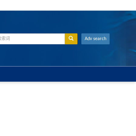
Adv search