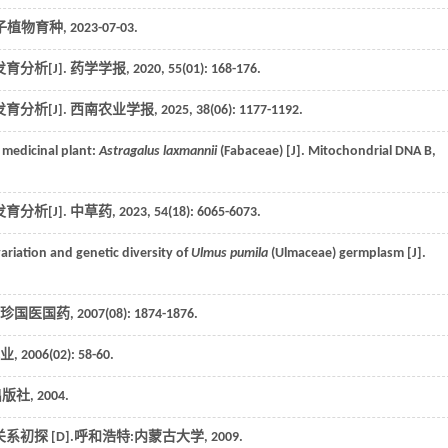
子植物育种
,
2023
-07-03.
分析[J].
药学学报
,
2020
,
55
(01): 168-176.
分析[J].
西南农业学报
,
2025
,
38
(06): 1177-1192.
medicinal plant:
Astragalus laxmannii
(Fabaceae) [J].
Mitochondrial DNA B
,
分析[J].
中草药
,
2023
,
54
(18): 6065-6073.
riation and genetic diversity of
Ulmus pumila
(Ulmaceae) germplasm [J].
珍国医国药
,
2007
(08): 1874-1876.
业
,
2006
(02): 58-60.
出版社,
2004
.
系初探 [D].呼和浩特:内蒙古大学,
2009
.