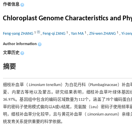
作者信息
+
Chloroplast Genome Characteristics and Phy
1
1
1
1
Feng-yang ZHANG
,
Feng-qi ZANG
,
Yan MA
,
Zhi-wen ZHANG
,
Yi-ze
Author information
+
文章历史
+
摘要
细枝补血草（
Limonium tenellum
）为白花丹科（Plumbaginaceae）补
夏、内蒙古等地以及蒙古。研究结果表明，细枝补血草叶绿体基因组的主
36.97%。基因组中包含的编码区域数量为112个，涵盖了78个编码蛋
草的密码子使用模式偏向以A或U结尾，亮氨酸（Leu）密码子使用频率最
明，细枝补血草分化较早，且与黄花补血草（
Limonium aureum
）亲缘
统发育关系提供重要的科学依据。