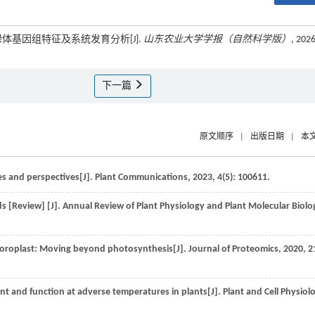
绿体基因组特征及系统发育分析[J].
山东农业大学学报（自然科学版）
, 2026
下一篇
原文顺序
|
出版日期
|
本
s and perspectives[J].
Plant Communications
,
2023
,
4
(5): 100611.
s [Review] [J].
Annual Review of Plant Physiology and Plant Molecular Biolo
hloroplast: Moving beyond photosynthesis[J].
Journal of Proteomics
,
2020
,
2
nt and function at adverse temperatures in plants[J].
Plant and Cell Physiol