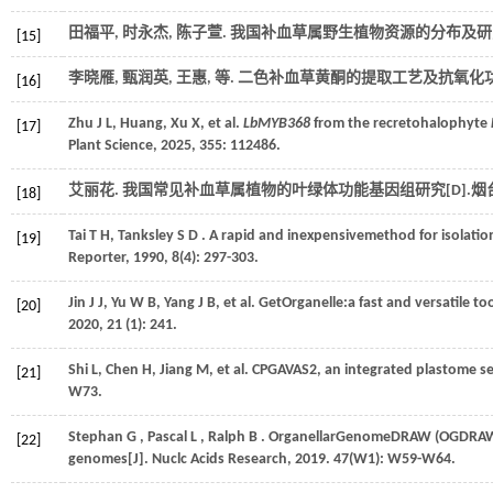
田福平, 时永杰, 陈子萱. 我国补血草属野生植物资源的分布及研究
[15]
李晓雁, 甄润英, 王惠,
等
. 二色补血草黄酮的提取工艺及抗氧化功能
[16]
Zhu
J L
,
Huang,
Xu
X
,
et al.
LbMYB368
from the recretohalophyte
[17]
Plant Science
,
2025
,
355
: 112486.
艾丽花. 我国常见补血草属植物的叶绿体功能基因组研究[D].烟
[18]
Tai
T H
,
Tanksley
S D
. A rapid and inexpensivemethod for isolatio
[19]
Reporter
,
1990
,
8
(4): 297-303.
Jin
J J
,
Yu
W B
,
Yang
J B
,
et al.
GetOrganelle:a fast and versatile to
[20]
2020
,
21
(1): 241.
Shi
L
,
Chen
H
,
Jiang
M
,
et al.
CPGAVAS2, an integrated plastome se
[21]
W73.
Stephan
G
,
Pascal
L
,
Ralph
B
. OrganellarGenomeDRAW (OGDRAW) ve
[22]
genomes[J].
Nuclc Acids Research
,
2019
.
47
(W1): W59-W64.