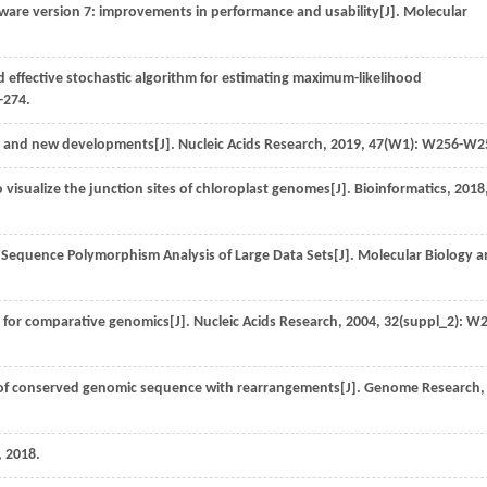
ware version 7: improvements in performance and usability[J].
Molecular
d effective stochastic algorithm for estimating maximum-likelihood
8-274.
tes and new developments[J].
Nucleic Acids Research
,
2019
,
47
(W1): W256-W2
 visualize the junction sites of chloroplast genomes[J].
Bioinformatics
,
2018
Sequence Polymorphism Analysis of Large Data Sets[J].
Molecular Biology 
 for comparative genomics[J].
Nucleic Acids Research
,
2004
,
32
(suppl_2): W
of conserved genomic sequence with rearrangements[J].
Genome Research
,
,
2018
.