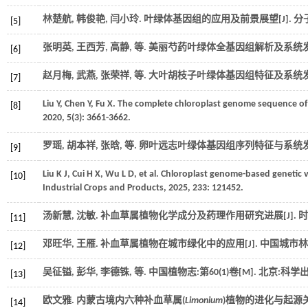
林楚航, 韩俊艳, 闫小玲. 叶绿体基因组的应用及前景展望[J].
分
[5]
张明英, 王西芳, 高静,
等
. 美丽芍药叶绿体全基因组解析及系统发育
[6]
赵月梅, 武燕, 张荣祥,
等
. 大叶胡枝子叶绿体基因组特征及系统发育
[7]
Liu
Y
,
Chen
Y
,
Fu
X
.
The complete chloroplast genome sequence of 
[8]
2020
,
5
(3): 3661-3662.
罗瑶, 胡本祥, 张晗,
等
. 卵叶远志叶绿体基因组序列特征与系统发育
[9]
Liu
K J
,
Cui
H X
,
Wu
L D
,
et al.
Chloroplast genome-based genetic va
[10]
Industrial Crops and Products
,
2025
,
233
: 121452.
汤新慧, 沈敏. 补血草属植物化学成分及药理作用研究进展[J].
时
[11]
邓旺华, 王雁. 补血草属植物在城市绿化中的应用[J].
中国城市林
[12]
吴征镒, 彭华, 李德铢,
等
. 中国植物志:第60(1)卷[M]. 北京:科学
[13]
欧文雅. 内蒙古境内六种补血草属(
Limonium
)植物的进化与起源关
[14]