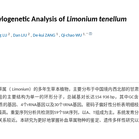
logenetic Analysis of
Limonium tenellum
2
2
1
1
,
*
ng LU
,
Dan LIU
,
De-kui ZANG
,
Qi-chao WU
血草属（
Limonium
）的多年生草本植物，主要分布于中国境内西北部的甘肃
要结构为单一的环形分子，总碱基对长达154 936 bp，其中GC
白质的基因、4个rRNA基因以及30个tRNA基因。密码子偏好性分析表明细
高。重复序列分析共检测到59个SSR序列，以A、T组成为主。系统发育
关系较近。本研究为更好地掌握补血草属物种的鉴定、遗传多样性研究以