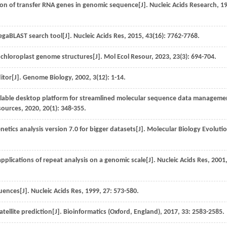
on of transfer RNA genes in genomic sequence[J].
Nucleic Acids Research
,
1
gaBLAST search tool[J].
Nucleic Acids Res
,
2015
,
43
(16): 7762-7768.
 chloroplast genome structures[J].
Mol Ecol Resour
,
2023
,
23
(3): 694-704.
itor[J].
Genome Biology
,
2002
,
3
(12): 1-14.
alable desktop platform for streamlined molecular sequence data manageme
sources
,
2020
,
20
(1): 348-355.
tics analysis version 7.0 for bigger datasets[J].
Molecular Biology Evoluti
pplications of repeat analysis on a genomic scale[J].
Nucleic Acids Res
,
2001
uences[J].
Nucleic Acids Res
,
1999
,
27
: 573-580.
tellite prediction[J].
Bioinformatics (Oxford, England)
,
2017
,
33
: 2583-2585.