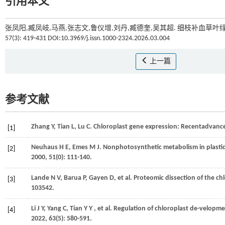
引用本文
张凤阳,臧凤岐,马燕,张志文,鲁仪增,刘丹,臧德奎,吴其超. 细枝补血草叶
57(3): 419-431 DOI:10.3969/j.issn.1000-2324.2026.03.004
上一篇
参考文献
Zhang
Y
,
Tian
L
,
Lu
C
.
Chloroplast gene expression: Recentadvance
[1]
Neuhaus
H E
,
Emes
M J
.
Nonphotosynthetic metabolism in plastid
[2]
2000
,
51
(0): 111-140.
Lande
N V
,
Barua
P
,
Gayen
D
,
et al.
Proteomic dissection of the c
[3]
103542.
Li
J Y
,
Yang
C
,
Tian
Y Y
,
et al.
Regulation of chloroplast de-velopme
[4]
2022
,
63
(5): 580-591.