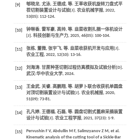
郇晓龙, 尤泳, 王德成,
等
. 王草收获机旋转刀盘式平
[9]
茬切割装置设计与试验[J].
农业机械学报
,
2022
,
53
(05): 112-124.
钟琳香, 雷军豪, 高帅,
等
. 韭菜收割扎捆一体机设计
[10]
[J].
科技创新与生产力
,
2025
,
46
(05): 100-104.
张栋, 董微, 张宇飞,
等
. 韭菜收获机开发与应用[J].
[11]
农业工程
,
2022
,
12
(10): 13-16.
刘海涛. 甘蔗种茎切割过程仿真模拟及试验分析[D].
[12]
武汉:华中农业大学,
2024
.
王金武, 关睿, 高鹏翔,
等
. 胡萝卜联合收获机单圆盘
[13]
对顶切割装置设计与试验[J].
农业机械报
,
2020
,
51
(09): 73-81.
孔凡婷, 王德福, 石磊,
等
. 圆盘切割式蓖麻采摘装置
[14]
设计与试验[J].
农业工程学报
,
2021
,
37
(23): 1-9.
Pervushin
F V
,
Abdullin
M F
,
Salimzyanov
Z M
,
et al.
[15]
Kinematic analysis of the cutting tool of a Sickle-Bar