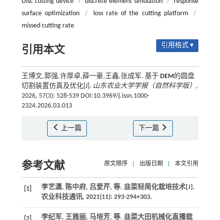
Disc cutting device
/
discrete element simulation
/
response
surface optimization
/
loss rate of the cutting platform
/
missed cutting rate
引用格式 ▾
引用本文
王博文,郭强,许厚卓,薛一豪,王鑫,张成军. 基于
DEM
的圆盘
切割装置仿真及优化[J].
山东农业大学学报（自然科学版）
,
2026, 57(3): 528-539 DOI:10.3969/j.issn.1000-
2324.2026.03.013
上一篇
下一篇
参考文献
原文顺序
|
出版日期
|
本文引用
李艺潇, 陈中府, 吕爱芹,
等
. 韭菜轻简化栽培技术[J].
[1]
农业科技通讯
,
2021
(11): 293-294+303.
李纪军, 王雅丽, 马培芳,
等
. 韭菜大田机械化直播栽
[2]