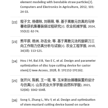
element modeling with bendable straw particles[J].
Computers and Electronics in Agriculture
,
2012
,
101
:
24-33.
程子文, 杨德秋, 刘萌萌,
等
. 基于离散元仿真的马铃
[22]
薯收获机集薯装袋过程研究[J].
农业机械学报
,
2024
,
55
(S2): 62-74.
熊平原, 杨洲, 孙志全,
等
. 基于离散元法的旋耕刀三
[23]
向工作阻力仿真分析与试验[J].
农业工程学报
,
2018
,
34
(18): 113-121.
Hou
J M
,
Bai
Ji B
,
Yao
E C
,
et al.
Design and parameter
[24]
optimization of disc type cutting device for castor
stem[J]
Ieee Access
,
2028
,
8
: 191152-191162.
张开兴, 陈鹤, 王一琨,
等
. 玉米割台摘穗装置的设计
[25]
与仿真[J].
山东农业大学学报(自然科学版)
,
2021
,
52
(06): 1042-1048.
Song
S
,
Zhang
L
,
Wu
Y
,
et al.
Design and optimization
[26]
of stem mustard cutting device based on surface