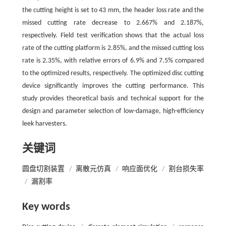
the cutting height is set to 43 mm, the header loss rate and the
missed cutting rate decrease to 2.667% and 2.187%,
respectively. Field test verification shows that the actual loss
rate of the cutting platform is 2.85%, and the missed cutting loss
rate is 2.35%, with relative errors of 6.9% and 7.5% compared
to the optimized results, respectively. The optimized disc cutting
device significantly improves the cutting performance. This
study provides theoretical basis and technical support for the
design and parameter selection of low-damage, high-efficiency
leek harvesters.
关键词
圆盘切割装置
/
离散元仿真
/
响应面优化
/
割台损失率
/
漏割率
Key words