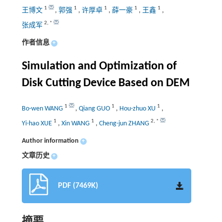
1
1
1
1
1
王博文
,
郭强
,
许厚卓
,
薛一豪
,
王鑫
,
2
,
*
张成军
作者信息
+
Simulation and Optimization of
Disk Cutting Device Based on
DEM
1
1
1
Bo-wen WANG
,
Qiang GUO
,
Hou-zhuo XU
,
1
1
2
,
*
Yi-hao XUE
,
Xin WANG
,
Cheng-jun ZHANG
Author information
+
文章历史
+
PDF (7469K)
摘要