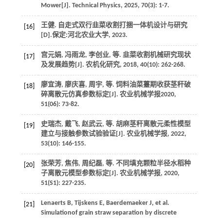
Mower[J].
Technical Physics
,
2025
,
70
(3): 1-7.
王健. 自走式双行韭菜收割打捆一体机设计与研究
[16]
[D].保定:河北农业大学,
2023
.
宫元娟, 冯雨龙, 李创业,
等
. 韭菜收割机械研究现状
[17]
及发展趋势[J].
农机化研究
,
2018
,
40
(10): 262-268.
廖宜涛, 廖庆喜, 周宇,
等
. 饲料油菜薹期收获茎秆破
[18]
碎离散元仿真参数标定[J].
农业机械学报
2020,
51
(06): 73-82.
史瑞杰, 戴飞, 赵武云,
等
. 胡麻茎秆离散元柔性模型
[19]
建立与接触参数试验验证[J].
农业机械学报
,
2022
,
53
(10): 146-155.
张荣芳, 焦伟, 周纪磊,
等
. 不同填充颗粒半径水稻种
[20]
子离散元模型参数标定[J].
农业机械学报
,
2020
,
51
(S1): 227-235.
Lenaerts
B
,
Tijskens
E
,
Baerdemaeker
J
,
et al.
[21]
Simulationof grain straw separation by discrete