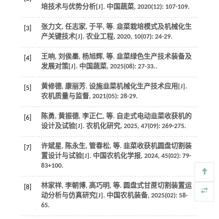
培技术与优势分析[J].
中国蔬菜
,
2020
(12): 107-109.
张力文, 任志家, 于平,
等
. 韭菜栽培模式及机械化生
[3]
产关键技术[J].
农业工程
,
2020
,
10
(07): 24-29.
王响, 刘俟墨, 杨旭辉,
等
. 韭菜绿色生产技术装备及
[4]
发展对策[J].
中国蔬菜
,
2025
(08): 27-33..
黄修德, 康丽芳. 设施韭菜机械化生产技术应用[J].
[5]
农机质量与监督
,
2021
(05): 28-29.
陈勇, 黄振德, 李正仁,
等
. 自走式电动韭菜收获机的
[6]
设计及试验[J].
农机化研究
,
2025
,
47
(09): 269-275.
许斌星, 陈永生, 管春松,
等
. 韭菜收获机圆盘切割装
[7]
置设计与试验[J].
中国农机化学报
,
2024
,
45
(02): 79-
83+100.
林家祥, 李朝博, 高巧明,
等
. 圆盘式甘蔗切割装置运
[8]
动分析与仿真研究[J].
中国农机装备
,
2025
(02): 58-
65.