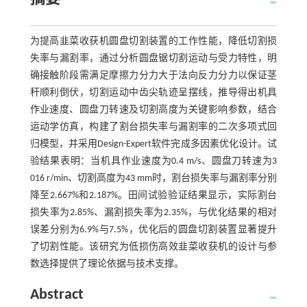
为提高韭菜收获机圆盘切割装置的工作性能，降低切割损
失率与漏割率，通过分析圆盘锯切割运动与受力特性，明
确接触阶段需满足摩擦力分力大于法向反力分力以保证茎
秆顺利倒伏，切割运动中齿尖轨迹呈摆线，推导得出机具
作业速度、圆盘刀转速及切割高度为关键影响参数，结合
运动学仿真，构建了割台损失率与漏割率的二次多项式回
归模型，并采用Design-Expert软件完成多因素优化设计。试
验结果表明：当机具作业速度为0.4 m/s、圆盘刀转速为3
016 r/min、切割高度为43 mm时，割台损失率与漏割率分别
降至2.667%和2.187%。田间试验验证结果显示，实际割台
损失率为2.85%、漏割损失率为2.35%，与优化结果的相对
误差分别为6.9%与7.5%，优化后的圆盘切割装置显著提升
了切割性能。该研究为低损伤高效韭菜收获机的设计与参
数选择提供了理论依据与技术支撑。
Abstract