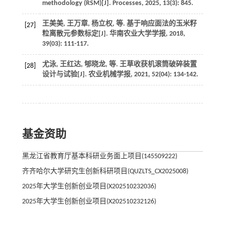
methodology (RSM)[J].
Processes
,
2025
,
13
(3): 845.
王美美, 王万章, 杨立权,
等
. 基于响应面法的玉米籽
[27]
粒离散元参数标定[J].
华南农业大学学报
,
2018
,
39
(03): 111-117.
尤泳, 王红达, 郇晓龙,
等
. 王草收获机滚筒破碎装置
[28]
设计与试验[J].
农业机械学报
,
2021
,
52
(04): 134-142.
基金资助
黑龙江省教育厅基本科研业务面上项目(145509222)
齐齐哈尔大学研究生创新科研项目(QUZLTS_CX2025008)
2025年大学生创新创业项目(X202510232036)
2025年大学生创新创业项目(X202510232126)