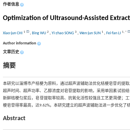
作者信息
+
Optimization of Ultrasound-Assisted Extrac
1
2
3
1
1
,
*
Xiao-jun CHI
,
Bing WU
,
Yi-zhao SONG
,
Wen-jun SUN
,
Fei-fan LI
Author information
+
文章历史
+
摘要
本研究以淄博市产桔梗为原料，通过超声波辅助法优化桔梗皂苷的提取
超声时间、超声功率、乙醇浓度对皂苷提取的影响，采用单因素试验结
新鲜桔梗匀浆后，皂苷提取率较高、抗氧化活性较强且工艺更简便；工艺优化
梗皂苷得率最高，达9.62%。本研究建立的超声波辅助法进一步优化
Abstract