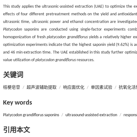
This study applies the ultrasonic-assisted extraction (UAE) to optimize the 
effects of four different pretreatment methods on the yield and antioxidant
ultrasonic time, ultrasonic power and ethanol concentration are investigated
Platycodon
saponins are conducted using single-factor experiments com
homogenization of fresh
platycodon grandiflorus
yields a relatively higher e
optimization experiments indicate that the highest saponin yield (9.62%) is
and 46 min extraction time. The UAE established in this study further optimiz
value utilization of
platycodon grandiflorus
resources.
关键词
桔梗皂苷
/
超声波辅助提取
/
响应面优化
/
单因素试验
/
抗氧化活
Key words
Platycodon grandiflorus saponins
/
ultrasound-assisted extraction
/
respons
引用本文