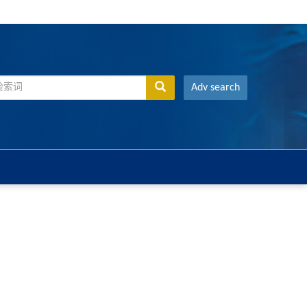
Adv search