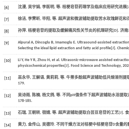
沈漫, 吴宇娟, 李医明,
等
. 桔梗皂苷药理学及临床应用研究进展[J
[6]
徐洁, 李霁昕, 毕阳,
等
. 超声波和微波辅助提取苦水玫瑰鲜花和花
[7]
孙萍. 桔梗皂苷的提取及缓解痛风性关节炎的机理研究[D]. 济南
[8]
Alpural
A
,
Dincoglu
B
,
Imamoglu
E
.
Ultrasound-assisted extractio
[9]
Selecting the ideal lipid extraction and fatty acid profile[J].
Chemic
Li
Y
,
He
Y R
,
Zhou
H
,
et al.
Ultrasonic-microwave assisted extraction
[10]
physicochemical properties[J].
Food Science and Technology
,
202
巫永华, 王解语, 黄莉莉,
等
. 牛蒡多酚超声波辅助低共熔溶剂提
[11]
179.
吴诗雨, 陈楠, 杨文鸽,
等
. 不同pH值条件下超声波辅助水浴提取
[12]
178-185.
石瑞, 王朝转, 宿婧,
等
. 超声波辅助提取白芸豆皂苷的工艺[J].
食
[13]
黄力, 金传山, 吴德玲. 不同干燥方法对桔梗中桔梗皂苷D含量的影响
[14]