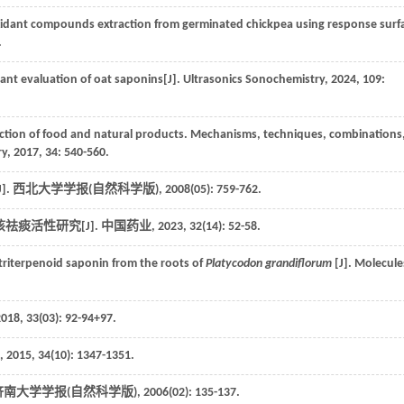
oxidant compounds extraction from germinated chickpea using response surf
.
ant evaluation of oat saponins[J].
Ultrasonics Sonochemistry
,
2024
,
109
:
ction of food and natural products. Mechanisms, techniques, combinations
ry
,
2017
,
34
: 540-560.
].
西北大学学报(自然科学版)
,
2008
(05): 759-762.
祛痰活性研究[J].
中国药业
,
2023
,
32
(14): 52-58.
triterpenoid saponin from the roots of
Platycodon grandiflorum
[J].
Molecule
2018
,
33
(03): 92-94+97.
,
2015
,
34
(10): 1347-1351.
济南大学学报(自然科学版)
,
2006
(02): 135-137.