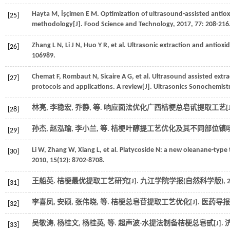
Hayta
M
,
İşçimen
E M
.
Optimization of ultrasound-assisted anti
[25]
methodology[J].
Food Science and Technology
,
2017
,
77
: 208-216
Zhang
L N
,
Li
J N
,
Huo
Y R
,
et al.
Ultrasonic extraction and antioxid
[26]
106989.
Chemat
F
,
Rombaut
N
,
Sicaire
A G
,
et al.
Ultrasound assisted extra
[27]
protocols and applications. A review[J].
Ultrasonics Sonochemist
林亮, 李稳宏, 乔静,
等
. 响应面法优化广西桔梗总皂甙提取工艺[J
[28]
孙杰, 赵泓瑜, 李小兰,
等
. 桔梗叶醇提工艺优化及其不同部位镇咳
[29]
Li
W
,
Zhang
W
,
Xiang
L
,
et al.
Platycoside N: a new oleanane-type 
[30]
2010
,
15
(12): 8702-8708.
王船英. 桔梗最优提取工艺研究[J].
九江学院学报(自然科学版)
,
[31]
李喜凤, 安硕, 张伟晓,
等
. 桔梗总皂苷提取工艺优化[J].
医药导报
[32]
吴敬涛, 杨桂文, 杨桂英,
等
. 超声波-水提法制备桔梗总皂甙[J].
[33]