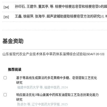
孙印石, 王建华, 董其亭,
等
. 桔梗中桔梗总皂苷和桔梗皂苷D的超
[34]
王鑫, 徐丽萍, 张海华. 超声波辅助提取桔梗皂苷方法的研究[J].
[35]
基金资助
山东省现代农业产业技术体系中草药体系淄博综合试验站(SDAIT-20-13)