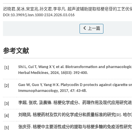
迟晓君,吴冰,宋宜兆,孙文君,李非凡. 超声波辅助提取桔梗皂苷的工艺优化[
DOI:10.3969/j.issn.1000-2324.2026.03.016
上一篇
参考文献
Shi
L
,
Cui
T
,
Wang
X Y
,
et al.
Biotransformation and pharmacological
[1]
Herbal Medicines
,
2024
,
16
(03): 392-400.
Gao
W
,
Guo
Y
,
Yang
H X
.
Platycodin D protects against cigarette 
[2]
Immunopharmacology
,
2017
,
47
: 43-48.
李超, 张欢, 汲晨锋. 桔梗化学成分、药理作用及现代应用研究进展
[3]
刘晓凤. 桔梗药材及饮片的化学成分和质量标准的研究[D]. 哈尔
[4]
张庆芬. 桔梗中主要活性成分的提取与桔梗多糖的免疫活性研究[D]
[5]