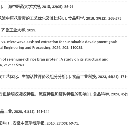
].
上海中医药大学学报
,
2018
,
32
(05): 86-91.
渣中原花青素的工艺优化及其比较[J].
食品科学
,
2018
,
39
(12): 268-275.
: 齐鲁工业大学,
2023
.
n vs. microwave-assisted extraction for sustainable development goals:
al Engineering and Processing
,
2024
,
205
: 110035.
 of selenium-rich rice bran protein: A study on its structural and
4
,
212
: 116940.
取工艺优化、生物活性评价及组分分析[J].
食品工业科技
,
2023
,
44
(21): 171-
对鱼鳞明胶凝胶特性、流变特性和结构特性的影响[J].
食品科学
,
2024
,
45
(1
品工业
,
2020
,
41
(11): 141-144.
[J].
安徽中医学院学报
,
2010
,
29
(03): 69-71.