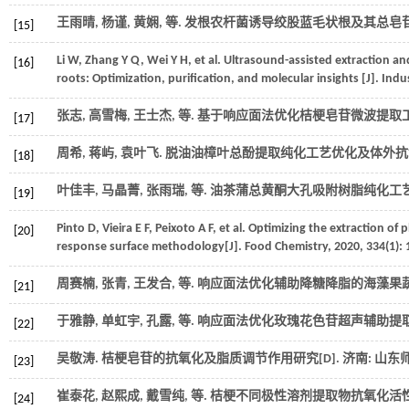
王雨晴, 杨谨, 黄娴,
等
. 发根农杆菌诱导绞股蓝毛状根及其总皂苷含
[15]
Li
W
,
Zhang
Y Q
,
Wei
Y H
,
et al.
Ultrasound-assisted extraction and
[16]
roots: Optimization, purification, and molecular insights [J].
Indu
张志, 高雪梅, 王士杰,
等
. 基于响应面法优化桔梗皂苷微波提取工艺
[17]
周希, 蒋屿, 袁叶飞. 脱油油樟叶总酚提取纯化工艺优化及体外抗氧
[18]
叶佳丰, 马晶菁, 张雨瑞,
等
. 油茶蒲总黄酮大孔吸附树脂纯化工艺
[19]
Pinto
D
,
Vieira
E F
,
Peixoto
A F
,
et al.
Optimizing the extraction of p
[20]
response surface methodology[J].
Food Chemistry
,
2020
,
334
(1):
周赛楠, 张青, 王发合,
等
. 响应面法优化辅助降糖降脂的海藻果蔬
[21]
于雅静, 单虹宇, 孔露,
等
. 响应面法优化玫瑰花色苷超声辅助提取工
[22]
吴敬涛. 桔梗皂苷的抗氧化及脂质调节作用研究[D]. 济南: 山东
[23]
崔泰花, 赵熙成, 戴雪纯,
等
. 桔梗不同极性溶剂提取物抗氧化活性
[24]