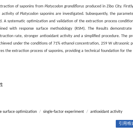
extraction of saponins from
Platycodon grandiflorus
produced in Zibo City. Firstl
 activity of
Platycodon
saponins are investigated. Subsequently, the paramete
. A systematic optimization and validation of the extraction process condition
bined with response surface methodology (RSM). The Results demonstrate
xtraction rate, stronger antioxidant activity and a simplified procedure. The pr
 achieved under the conditions of 71% ethanol concentration, 259 W ultrasonic 
es the extraction process of saponins, providing a technical foundation for the 
性
e surface optimization
/
single-factor experiment
/
antioxidant activity
引用格式