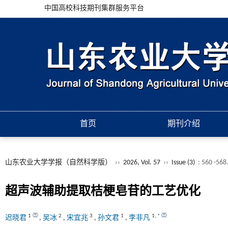
中国高校科技期刊集群服务平台
首页
期刊介绍
山东农业大学学报（自然科学版）
››
2026, Vol. 57
››
Issue (3)
: 560 -568
超声波辅助提取桔梗皂苷的工艺优化
1
2
3
1
1
,
*
迟晓君
,
吴冰
,
宋宜兆
,
孙文君
,
李非凡