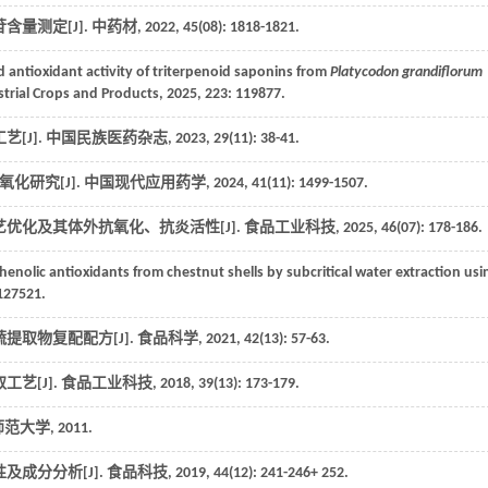
量测定[J].
中药材
,
2022
,
45
(08): 1818-1821.
 antioxidant activity of triterpenoid saponins from
Platycodon grandiflorum
strial Crops and Products
,
2025
,
223
: 119877.
[J].
中国民族医药杂志
,
2023
,
29
(11): 38-41.
化研究[J].
中国现代应用药学
,
2024
,
41
(11): 1499-1507.
优化及其体外抗氧化、抗炎活性[J].
食品工业科技
,
2025
,
46
(07): 178-186.
henolic antioxidants from chestnut shells by subcritical water extraction usi
 127521.
提取物复配配方[J].
食品科学
,
2021
,
42
(13): 57-63.
艺[J].
食品工业科技
,
2018
,
39
(13): 173-179.
师范大学,
2011
.
及成分分析[J].
食品科技
,
2019
,
44
(12): 241-246+ 252.