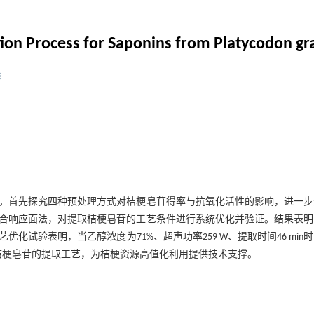
tion Process for Saponins from Platycodon gr
。首先探究四种预处理方式对桔梗皂苷得率与抗氧化活性的影响，进一步
合响应面法，对提取桔梗皂苷的工艺条件进行系统优化并验证。结果表明
试验表明，当乙醇浓度为71%、超声功率259 W、提取时间46 min
了桔梗皂苷的提取工艺，为桔梗资源高值化利用提供技术支撑。