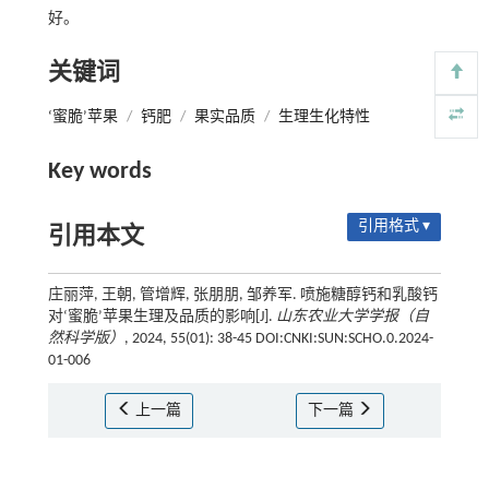
好。
关键词
‘蜜脆’苹果
/
钙肥
/
果实品质
/
生理生化特性
Key words
引用格式 ▾
引用本文
庄丽萍, 王朝, 管增辉, 张朋朋, 邹养军. 喷施糖醇钙和乳酸钙
对‘蜜脆’苹果生理及品质的影响[J].
山东农业大学学报（自
然科学版）
, 2024, 55(01): 38-45 DOI:CNKI:SUN:SCHO.0.2024-
01-006
上一篇
下一篇