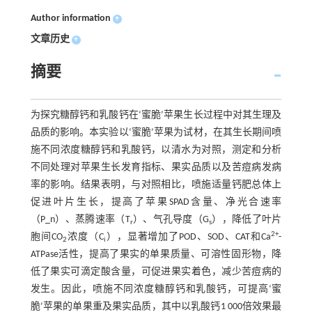
Author information
+
文章历史
+
摘要
为探究糖醇钙和乳酸钙在‘蜜脆’苹果生长过程中对其生理及
品质的影响。本实验以‘蜜脆’苹果为试材，在其生长期间喷
施不同浓度糖醇钙和乳酸钙，以清水为对照，测定和分析
不同处理对苹果生长发育指标、果实品质以及苦痘病发病
率的影响。结果表明，与对照相比，喷施适量钙肥总体上
促进叶片生长，提高了苹果SPAD含量、净光合速率
（P_n）、蒸腾速率（T
）、气孔导度（G
），降低了叶片
r
s
2+
胞间CO
浓度（C
），显著增加了POD、SOD、CAT和Ca
-
2
i
ATPase活性，提高了果实的单果质量、可溶性固形物，降
低了果实可滴定酸含量，可促进果实着色，减少苦痘病的
发生。因此，喷施不同浓度糖醇钙和乳酸钙，可提高‘蜜
脆’苹果的单果重及果实品质，其中以乳酸钙1 000倍效果最