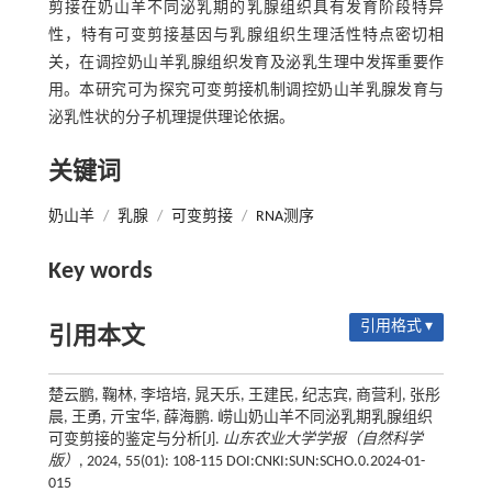
剪接在奶山羊不同泌乳期的乳腺组织具有发育阶段特异
性，特有可变剪接基因与乳腺组织生理活性特点密切相
关，在调控奶山羊乳腺组织发育及泌乳生理中发挥重要作
用。本研究可为探究可变剪接机制调控奶山羊乳腺发育与
泌乳性状的分子机理提供理论依据。
关键词
奶山羊
/
乳腺
/
可变剪接
/
RNA测序
Key words
引用格式 ▾
引用本文
楚云鹏, 鞠林, 李培培, 晁天乐, 王建民, 纪志宾, 商营利, 张彤
晨, 王勇, 亓宝华, 薛海鹏. 崂山奶山羊不同泌乳期乳腺组织
可变剪接的鉴定与分析[J].
山东农业大学学报（自然科学
版）
, 2024, 55(01): 108-115 DOI:CNKI:SUN:SCHO.0.2024-01-
015