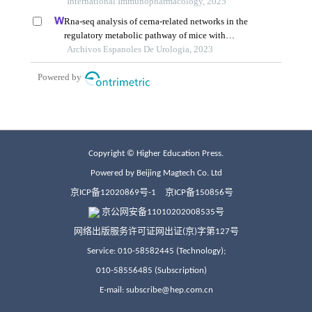
Copyright © Higher Education Press.
Powered by Beijing Magtech Co. Ltd
京ICP备12020869号-1
京ICP备150856号
京公网安备11010202008535号
网络出版服务许可证网出证(京)字第127号
Service: 010-58582445 (Technology);
010-58556485 (Subscription)
E-mail: subscribe@hep.com.cn