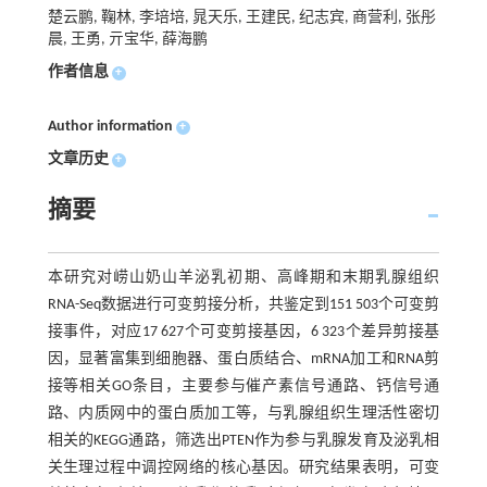
楚云鹏, 鞠林, 李培培, 晁天乐, 王建民, 纪志宾, 商营利, 张彤
晨, 王勇, 亓宝华, 薛海鹏
作者信息
+
Author information
+
文章历史
+
摘要
本研究对崂山奶山羊泌乳初期、高峰期和末期乳腺组织
RNA-Seq数据进行可变剪接分析，共鉴定到151 503个可变剪
接事件，对应17 627个可变剪接基因，6 323个差异剪接基
因，显著富集到细胞器、蛋白质结合、mRNA加工和RNA剪
接等相关GO条目，主要参与催产素信号通路、钙信号通
路、内质网中的蛋白质加工等，与乳腺组织生理活性密切
相关的KEGG通路，筛选出PTEN作为参与乳腺发育及泌乳相
关生理过程中调控网络的核心基因。研究结果表明，可变