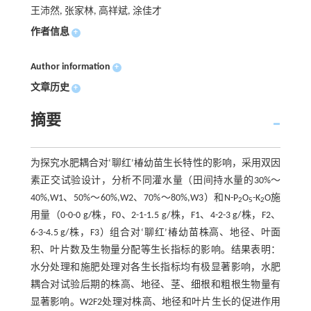
王沛然, 张家林, 高祥斌, 涂佳才
作者信息
+
Author information
+
文章历史
+
摘要
为探究水肥耦合对‘聊红’椿幼苗生长特性的影响，采用双因
素正交试验设计，分析不同灌水量（田间持水量的30%～
40%,W1、50%～60%,W2、70%～80%,W3）和N-P
O
-K
O施
2
5
2
用量（0-0-0 g/株，F0、2-1-1.5 g/株，F1、4-2-3 g/株，F2、
6-3-4.5 g/株，F3）组合对‘聊红’椿幼苗株高、地径、叶面
积、叶片数及生物量分配等生长指标的影响。结果表明：
水分处理和施肥处理对各生长指标均有极显著影响，水肥
耦合对试验后期的株高、地径、茎、细根和粗根生物量有
显著影响。W2F2处理对株高、地径和叶片生长的促进作用