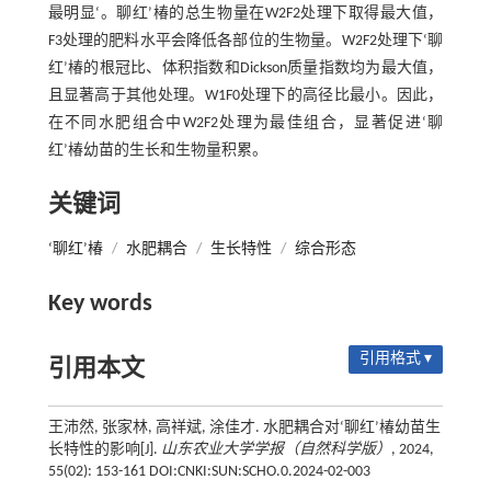
最明显‘。聊红’椿的总生物量在W2F2处理下取得最大值，
F3处理的肥料水平会降低各部位的生物量。W2F2处理下‘聊
红’椿的根冠比、体积指数和Dickson质量指数均为最大值，
且显著高于其他处理。W1F0处理下的高径比最小。因此，
在不同水肥组合中W2F2处理为最佳组合，显著促进‘聊
红’椿幼苗的生长和生物量积累。
关键词
‘聊红’椿
/
水肥耦合
/
生长特性
/
综合形态
Key words
引用格式 ▾
引用本文
王沛然, 张家林, 高祥斌, 涂佳才. 水肥耦合对‘聊红’椿幼苗生
长特性的影响[J].
山东农业大学学报（自然科学版）
, 2024,
55(02): 153-161 DOI:CNKI:SUN:SCHO.0.2024-02-003