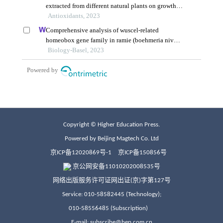
Copyright © Higher Education Press.
Powered by Beijing Magtech Co. Ltd
京ICP备12020869号-1
京ICP备150856号
京公网安备11010202008535号
网络出版服务许可证网出证(京)字第127号
Service: 010-58582445 (Technology);
010-58556485 (Subscription)
E-mail: subscribe@hep.com.cn