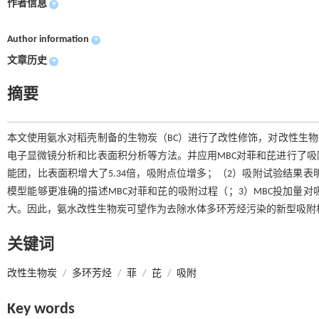
作者信息
+
Author information
+
文章历史
+
摘要
本文使用氨水对稻壳制备的生物炭（BC）进行了改性修饰，对改性生物
电子显微镜分析和比表面积分析等方法。并应用MBC对菲和芘进行了吸附
能团，比表面积增大了5.34倍，吸附点位增多；（2）吸附试验结果表明
模型能够更准确的描述MBC对菲和芘的吸附过程（；3）MBC投加量对吸
大。因此，氨水改性生物炭可望作为去除水体多环芳烃污染的新型吸附
关键词
改性生物炭
/
多环芳烃
/
菲
/
芘
/
吸附
Key words