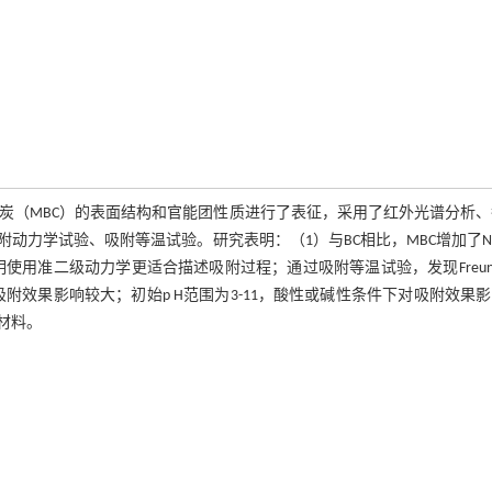
炭（MBC）的表面结构和官能团性质进行了表征，采用了红外光谱分析
动力学试验、吸附等温试验。研究表明：（1）与BC相比，MBC增加了N
使用准二级动力学更适合描述吸附过程；通过吸附等温试验，发现Freundl
附效果影响较大；初始p H范围为3-11，酸性或碱性条件下对吸附效果
材料。