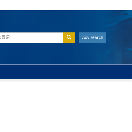
Adv search