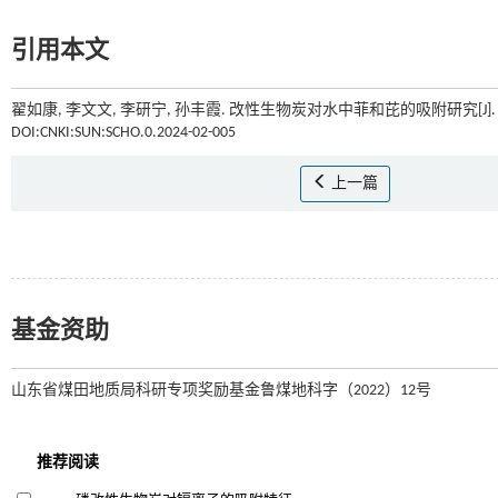
引用本文
翟如康, 李文文, 李研宁, 孙丰霞. 改性生物炭对水中菲和芘的吸附研究[J]
DOI:CNKI:SUN:SCHO.0.2024-02-005
上一篇
基金资助
山东省煤田地质局科研专项奖励基金鲁煤地科字（2022）12号