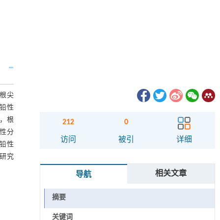
根尖
铅性
，根
212
0
性分
访问
被引
详细
耐铅性
本研究
相关文章
导航
摘要
关键词