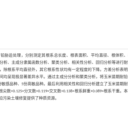
进行铅胁迫处理，分别测定其根系总长度、根表面积、平均直径、根体积、
分析、主成分隶属函数分析、聚类分析、相关性分析、回归分析等进行耐
，除根系平均直径外，其它根系性状均有一定程度的下降。方差分析表明
间均呈现极显著差异水平。通过主成分分析和聚类分析，将玉米苗期耐铅
4份敏感品种、5份高敏品种。最后利用相关性和回归分析建立了玉米苗期
41×根尖数+0.125×分叉数+0.119×交叉数+0.138×根系鲜重+0.089×根系干重。
复铅污染土壤修复提供了种质资源。