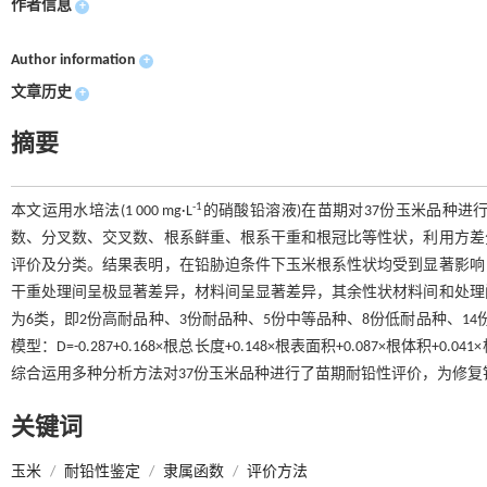
作者信息
+
Author information
+
文章历史
+
摘要
-1
本文运用水培法(1 000 mg·L
的硝酸铅溶液)在苗期对37份玉米品种
数、分叉数、交叉数、根系鲜重、根系干重和根冠比等性状，利用方差
评价及分类。结果表明，在铅胁迫条件下玉米根系性状均受到显著影响
干重处理间呈极显著差异，材料间呈显著差异，其余性状材料间和处理
为6类，即2份高耐品种、3份耐品种、5份中等品种、8份低耐品种、1
模型：D=-0.287+0.168×根总长度+0.148×根表面积+0.087×根体积+0.0
综合运用多种分析方法对37份玉米品种进行了苗期耐铅性评价，为修
关键词
玉米
/
耐铅性鉴定
/
隶属函数
/
评价方法