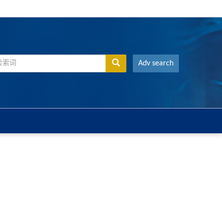
Adv search