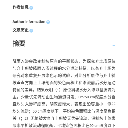
作者信息
+
Author information
+
文章历史
+
摘要
降雨入渗会改变斜坡原有的平衡状态，为探究弃土场原位
与弃土斜坡降雨入渗过程的水分运动特征。以某弃土场为
研究对象重复开展染色示踪试验，对比分析原位与弃土斜
坡垂直方向上土壤剖面的染色面积比和渗流前后水分运动
特征的差异。结果表明（1）原位斜坡水分入渗以基质流为
主，少量优先流动由生物通道引发；0～50 cm深度水分垂
直均匀入渗程度高，随深度增大，表现出沿容重小一侧非
均匀流动；50 cm深度以下，平均染色面积比与深度呈负相
关（；2）无植被发育弃土斜坡无优先流动，沿斜坡土体表
层水平扩散流动程度高，平均染色面积比在20 cm深度以下