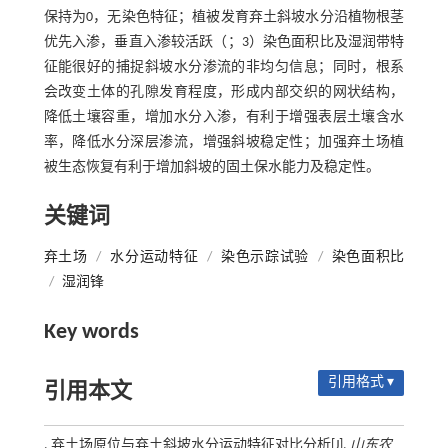
保持为0，无染色特征；植被发育弃土斜坡水分沿植物根茎
优先入渗，垂直入渗较活跃（；3）染色面积比及湿润带特
征能很好的捕捉斜坡水分渗流的非均匀信息；同时，根系
会改变土体的孔隙发育程度，形成内部交织的网状结构，
降低土壤容重，增加水分入渗，有利于增强表层土壤含水
率，降低水分深层渗流，增强斜坡稳定性；加强弃土场植
被生态恢复有利于增加斜坡的固土保水能力及稳定性。
关键词
弃土场
/
水分运动特征
/
染色示踪试验
/
染色面积比
/
湿润锋
Key words
引用格式 ▾
引用本文
. 弃土场原位与弃土斜坡水分运动特征对比分析[J].
山东农