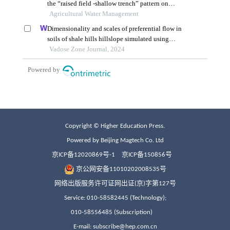
Copyright © Higher Education Press.
Powered by Beijing Magtech Co. Ltd
京ICP备12020869号-1
京ICP备150856号
京公网安备11010202008535号
网络出版服务许可证网出证(京)字第127号
Service: 010-58582445 (Technology);
010-58556485 (Subscription)
E-mail: subscribe@hep.com.cn