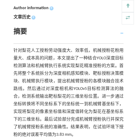
Author information
+
文章历史
+
摘要
针对梨花人工授粉劳动强度大、效率低，机械授粉花粉用
量大、成本高的问题，本文提出了一种结合YOLO深度目标
检测算法和机械臂执行系统实现梨花精准授粉的方案。首
先将整个系统拆分为深度相机感知模块、靶标授粉决策模
块、机械臂执行模块，提出机械臂授粉的各模块融合技术
路线。然后通过对深度相机和YOLOv5目标检测算法的融
合，检测系统输出靶标梨花的三维坐标位置。进一步通过
坐标转换将不同坐标系下的坐标统一到机械臂基坐标下，
实现将梨花的像素坐标值和深度值转化为梨花在基坐标系
下的三维坐标。最后试验部分完成机械臂授粉执行并探究
了机械臂授粉系统的准确性。结果表明，在试验环境下授
粉的绝对误差平均值为3.83 mm。