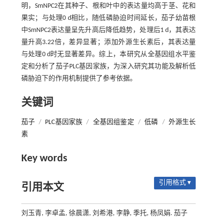
明，SmNPC2在其种子、根和叶中的表达量均高于茎、花和
果实；与处理0 d相比，随低磷胁迫时间延长，茄子幼苗根
中SmNPC2表达量呈先升高后降低趋势，处理后1 d，其表达
量升高3.22倍，差异显著；添加外源生长素后，其表达量
与处理0 d时无显著差异。综上，本研究从全基因组水平鉴
定和分析了茄子PLC基因家族，为深入研究其功能及解析低
磷胁迫下的作用机制提供了参考依据。
关键词
茄子
/
PLC基因家族
/
全基因组鉴定
/
低磷
/
外源生长
素
Key words
引用格式 ▾
引用本文
刘玉青, 李卓孟, 徐晨潇, 刘希港, 李静, 季托, 杨凤娟. 茄子