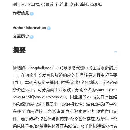
刘玉青, 李卓孟, 徐晨潇, 刘希港, 李静, 季托, 杨凤娟
作者信息
+
Author information
+
文章历史
+
摘要
磷脂酶C(Phospholipase C, PLC)是磷脂代谢中的主要水解酶之
一，在植物生长发育和胁迫响应的信号转导过程中起重要
作用。本研究从茄子基因组中鉴定出9个PLC基因，分布在6
条染色体上，可分为两个亚家族，分别命名为SmPI-PLC1～
SmPI-PLC6和SmNPC1～SmNPC3，同亚族的PLC成员在基因结
构和保守结构域上表现出一定的相似性；SmPLC启动子中存
在多个响应逆境、光形态建成和激素信号的顺式作用元
件；茄子的4条染色体与拟南芥3条染色体存在共线性，5条
染色体与番茄4条染色体存在共线性。茄子组织特性分析表