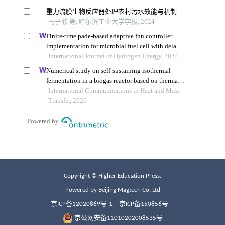
Copyright © Higher Education Press.
Powered by Beijing Magtech Co. Ltd
京ICP备12020869号-1
京ICP备150856号
京公网安备11010202008535号