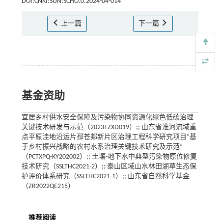
DOI:CNKI:SUN:SCHO.0.2024-04-014
上一篇
下一篇
基金资助
宜居乡村供水安全保障及污染物协同资源化绿色低碳治理
关键技术研发与示范（2023TZXD019）;; 山东省淮河流域重
点平原洼地沿运片邳苍郯新片区治理工程科学研究项目“基
于乡村振兴战略的农村水系治理关键技术研究及示范”
（PCTXPQ-KY202002）;; 土壤-地下水中典型污染物原位修复
技术研究（SSLTHC2021-2）;; 泰山区域山水林田湖草生态保
护评价体系研究（SSLTHC2021-1）;; 山东省自然科学基金
（ZR2022QE215）