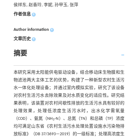
侯祥东, 赵香玲, 李妮, 孙甲玉, 张萍
作者信息
+
Author information
+
文章历史
+
摘要
本研究采用太阳能供电驱动设备，结合移动床生物膜和生
物滤池两大主体工艺的优势，构建了一种新型农村生活污
水一体化处理设备；并通过室内模拟实验，研究了该设备
对农村生活污水去除效果及对水质变化的适应性。研究结
果表明，该装置对农村间歇性排放的生活污水具有较好的
处理效果，处理低浓度生活污水时，出水化学需氧量
（COD）、氨氮（NH
-N）、总氮（TN）和总磷（TP）浓度
3
均可满足山东省《农村生活污水处理处置设施水污染物排
放标准》（DB 37/3693—2019）的一级标准；处理高浓度生