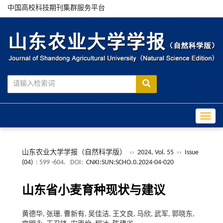
中国高校科技期刊集群服务平台
Toggle
山东农业大学学报（自然科学版）
››
2024, Vol. 55
››
Issue
(04)
: 599 -604.
DOI:
CNKI:SUN:SCHO.0.2024-04-020
山东省小麦育种现状与建议
黄德华, 张珊, 曹新有, 吴佳洁, 王文良, 马欣, 武军, 郭晓东,