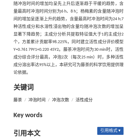
随冲泡时间的增加均呈先上升后逐渐趋于平缓的趋势，含
量最高时冲泡时间分别为6 h、8 h；杨梅素的含量随冲泡时
间的增加呈逐渐上升的趋势，含量最高时冲泡时间为24 h;7
种活性成分和水溶性浸出物的含量均随冲泡次数的增加呈
显著下降趋势；主成分分析共提取特征值大于1的主成分2
个，方差累计贡献率98.225%，同时建立活性成分评价模型
Y=0.761 79Y1+0.220 45Y2。藤茶冲泡时间为30 min时，活性
成分综合评分最高，冲泡2次（每次25 min）时，多种活性
成分溶出率达95%以上，本研究可为藤茶的科学饮用提供理
论依据。
关键词
藤茶
/
冲泡时间
/
冲泡次数
/
活性成分
Key words
引用格式 ▾
引用本文