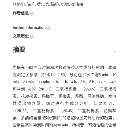
张朝阳, 陈芳, 黄忠浩, 陈娥, 张强, 崔清梅
作者信息
+
Author information
+
文章历史
+
摘要
为探究不同冲泡时间和次数对藤茶活性成分的影响，本研
究测定了藤茶（茶水比1∶50）分别在沸水冲泡5 min、10
min、20 min、30 min、1 h、2 h、4 h、6 h、8 h、12 h、24 h
和冲泡5次的（2R,3R）-二氢杨梅素、（2S,3S）-二氢杨梅
素、花旗松素、杨梅苷、杨梅素、多酚、可溶性糖、水溶
性浸出物含量，同时进行主成分分析。结果表明，
（2R,3R）-二氢杨梅素、（2S,3S）-二氢杨梅素、花旗松
素、多酚的含量随冲泡时间的增加均呈先升后降的趋势，
含量最高时冲泡时间均为30 min；杨梅苷、可溶性糖的含量