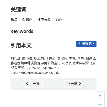
关键词
高温
/
西葫芦
/
种质资源
/
筛选
Key words
引用格式 ▾
引用本文
刘屿洲, 顾小煜, 杨凤娟, 李兴盛, 袁晓伟, 季托, 李静. 耐高温
胁迫西葫芦种质资源评价和筛选[J].
山东农业大学学报（自
然科学版）
, 2024, 55(05): 804-813
DOI:CNKI:SUN:SCHO.0.2024-05-018
上一篇
下一篇