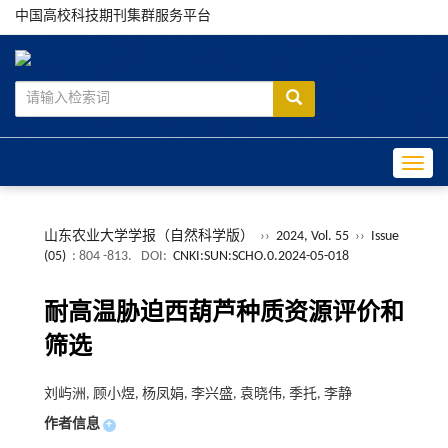
中国高校科技期刊集群服务平台
Toggle
山东农业大学学报（自然科学版）
››
2024, Vol. 55
››
Issue
(05)
: 804 -813.
DOI:
CNKI:SUN:SCHO.0.2024-05-018
耐高温胁迫西葫芦种质资源评价和
筛选
刘屿洲, 顾小煜, 杨凤娟, 李兴盛, 袁晓伟, 季托, 李静
作者信息
+