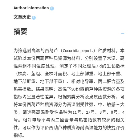
Author information
+
文章历史
+
摘要
为筛选耐高温的西葫芦（Cucurbita pepo L.）种质材料，本
试验以30份西葫芦种质资源为材料，分别设置了常温、高
温两组不同温度处理，测定了不同处理后7 d的生长指标
（株高、茎粗、全株叶面积、地上部鲜重、地上部干重、
地下部鲜重、地下部干重）、相对电导率、丙二醛含量及
热害指数。结果表明：高温下30份西葫芦种质资源的各项
指标均呈显著性差异。根据聚类分析及隶属函数分析，可
将30份西葫芦种质资源分为高温耐受性强、中、敏感三大
类，筛选强高温耐受性品种为11号、27号、3号、8号、4
号。相对电导率与丙二醛含量与热害指数有较高的相关
性，可以作为评价西葫芦种质资源耐高温能力的快捷评价
指标。