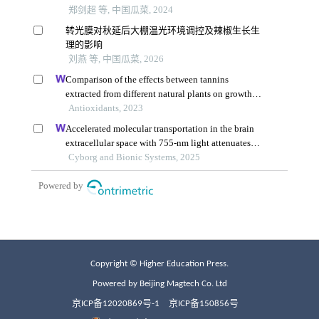
Copyright © Higher Education Press.
Powered by Beijing Magtech Co. Ltd
京ICP备12020869号-1
京ICP备150856号