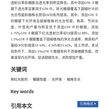
透射比率和棚膜总透光率则明显降低，其中添加GTR-Ⅱ棚
膜下透光率显著高于GTR-Ⅲ。转光棚膜覆盖下甜椒叶片的
光合性能和植株长势较CK均有所提高，其中，添加GTR-Ⅱ
的棚膜下光环境及甜椒植株的光合性能、株高、节间长
度、叶宽和产量均明显优于添加GTR-Ⅲ的棚膜。添加
1.75‰GTR-Ⅱ棚膜下红光透射比率较CK提高12.88%，添加
1.5‰GTR-Ⅱ棚膜覆盖下甜椒植株的净光合速率、株高和产
量较CK分别提高19.10%、6.34%和15.42%。综上所述，本试
验条件下，添加1.5‰GTR-Ⅱ棚膜有利于改善棚膜性能，改
善温室内光环境，促进甜椒生长，进而增加产量。
关键词
转红光助剂
/
棚膜性能
/
光环境
/
植株生长
Key words
引用格式 ▾
引用本文