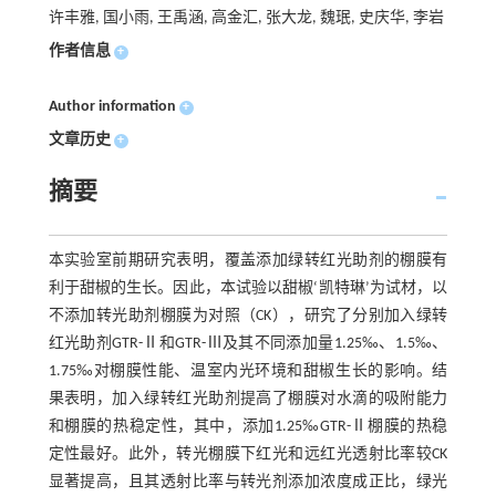
许丰雅, 国小雨, 王禹涵, 高金汇, 张大龙, 魏珉, 史庆华, 李岩
作者信息
+
Author information
+
文章历史
+
摘要
本实验室前期研究表明，覆盖添加绿转红光助剂的棚膜有
利于甜椒的生长。因此，本试验以甜椒‘凯特琳’为试材，以
不添加转光助剂棚膜为对照（CK），研究了分别加入绿转
红光助剂GTR-Ⅱ和GTR-Ⅲ及其不同添加量1.25‰、1.5‰、
1.75‰对棚膜性能、温室内光环境和甜椒生长的影响。结
果表明，加入绿转红光助剂提高了棚膜对水滴的吸附能力
和棚膜的热稳定性，其中，添加1.25‰GTR-Ⅱ棚膜的热稳
定性最好。此外，转光棚膜下红光和远红光透射比率较CK
显著提高，且其透射比率与转光剂添加浓度成正比，绿光