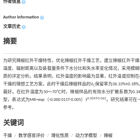
作者信息
+
Author information
+
文章历史
+
摘要
为研究辣椒红外干燥特性，优化辣椒红外干燥工艺，建立辣椒红外干燥
温度、辐射距离以及装载量条件下水分比和失水率变化情况，采用模糊
质的评定分析。结果表明，红外温度的影响最为显著，红外温度控制在60℃
干燥的理想工艺方案，此时干燥后辣椒样品的V
保留率为36.33%±0.18
C
最好。在红外温度为50～70℃时，辣椒样品的有效水分扩散系数为0.34×
0.004T-0.062
型，表达式为MR=exp（-0.000 011T-0.005）t
。研究结果可在
参考。
关键词
干燥
/
数学感官评价
/
理化性质
/
动力学模型
/
辣椒