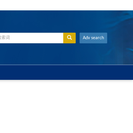
Adv search