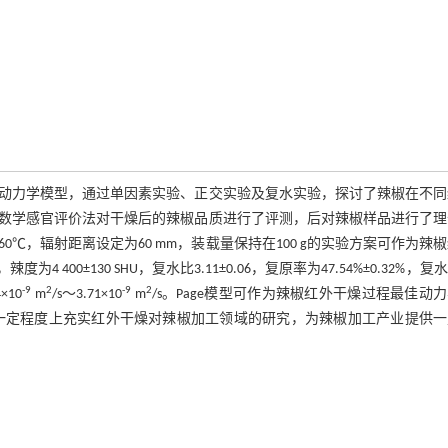
动力学模型，通过单因素实验、正交实验及复水实验，探讨了辣椒在不同
数学感官评价法对干燥后的辣椒品质进行了评测，后对辣椒样品进行了理
，辐射距离设定为60 mm，装载量保持在100 g的实验方案可作为辣
%，辣度为4 400±130 SHU，复水比3.11±0.06，复原率为47.54%±0.32%，
-9
2
-9
2
10
m
/s～3.71×10
m
/s。Page模型可作为辣椒红外干燥过程最佳动
一定程度上充实红外干燥对辣椒加工领域的研究，为辣椒加工产业提供一