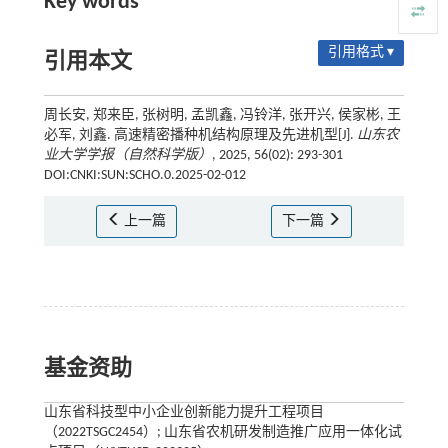
Key words
引用格式 ▾
引用本文
周长安, 郑来臣, 张树明, 孟凯鑫, 冯铃洋, 张开兴, 侯家彬, 王
必军, 刘鑫. 高速精密播种机结构原理及先进机型[J].
山东农
业大学学报（自然科学版）
, 2025, 56(02): 293-301
DOI:CNKI:SUN:SCHO.0.2025-02-012
上一篇
下一篇
基金资助
山东省科技型中小企业创新能力提升工程项目
（2022TSGC2454）; 山东省农机研发制造推广应用一体化试