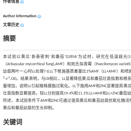
作者信息
+
Author information
+
文章历史
+
摘要
本试验以黄瓜‘新泰密刺’和番茄‘D2856’为试材，研究在低温弱光(15℃/
（Arbuscular mycorrhizal fungi,AMF）和宛氏拟青霉（Paeci
幼苗两叶一心时LL处理7 d,LL下根施基质重量比1%AMF（LL+AMF）和喷施10 m
2
-1
·s
,CK)。结果表明，与CK相比，LL显著降低黄瓜和番茄壮苗指数和
量增加，说明LL引起植株膜脂过氧化。LL下施用AMF和ZNC显著提高黄瓜
壮苗指数显著提高，较LL分别提高19.4%和11.1%;LL+AMF和LL+ZNC番
所述，本试验条件下AMF和ZNC可通过提高黄瓜和番茄幼苗抗氧化酶
黄瓜和番茄幼苗的生长抑制。
关键词