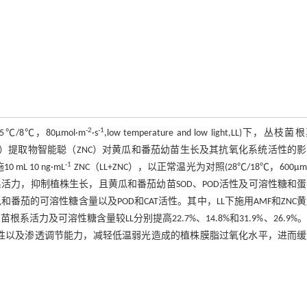
-2
-1
8℃，80μmol·m
·s
,low temperature and low light,LL)下，丛枝
lomyces variotii）提取物智能聪（ZNC）对黄瓜和番茄幼苗生长及其抗氧化系统活性的
-1
L 10 ng·mL
ZNC（LL+ZNC），以正常温光为对照(28℃/18℃，600μmo
根系活力，抑制植株生长，且黄瓜和番茄幼苗SOD、POD活性及可溶性糖和
和番茄的可溶性糖含量以及POD和CAT活性。其中，LL下施用AMF和ZNC
茄幼苗根系活力及可溶性糖含量较LL分别提高22.7%、14.8%和31.9%、26.9%
活性以及渗透调节能力，减轻低温弱光造成的植株膜脂过氧化水平，进而