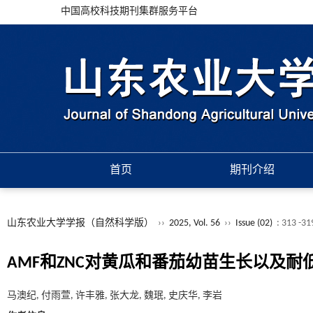
中国高校科技期刊集群服务平台
首页
期刊介绍
山东农业大学学报（自然科学版）
››
2025, Vol. 56
››
Issue (02)
: 313 -31
AMF和ZNC对黄瓜和番茄幼苗生长以及
马澳纪, 付雨萱, 许丰雅, 张大龙, 魏珉, 史庆华, 李岩