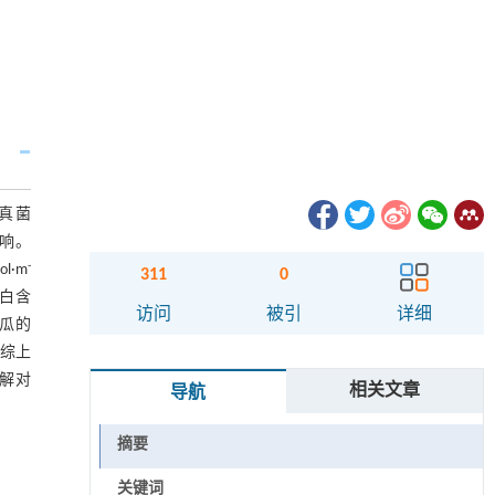
菌根真菌
影响。
-
l·m
311
0
蛋白含
访问
被引
详细
黄瓜的
。综上
缓解对
相关文章
导航
摘要
关键词