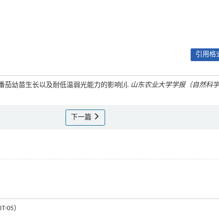
引用格式
黄瓜和番茄幼苗生长以及耐低温弱光能力的影响[J].
山东农业大学学报（自然科
下一篇
T-05）