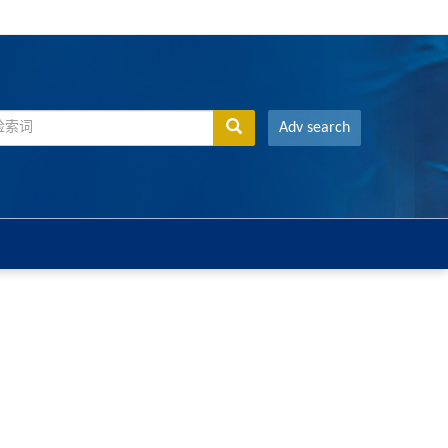
Adv search