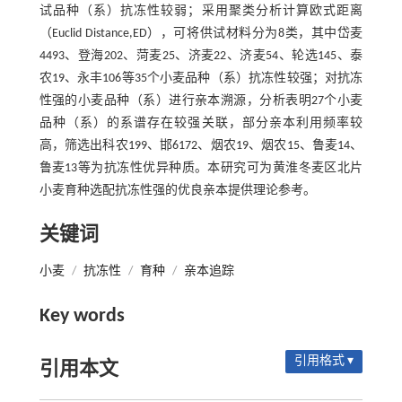
试品种（系）抗冻性较弱；采用聚类分析计算欧式距离
（Euclid Distance,ED），可将供试材料分为8类，其中岱麦
4493、登海202、菏麦25、济麦22、济麦54、轮选145、泰
农19、永丰106等35个小麦品种（系）抗冻性较强；对抗冻
性强的小麦品种（系）进行亲本溯源，分析表明27个小麦
品种（系）的系谱存在较强关联，部分亲本利用频率较
高，筛选出科农199、邯6172、烟农19、烟农15、鲁麦14、
鲁麦13等为抗冻性优异种质。本研究可为黄淮冬麦区北片
小麦育种选配抗冻性强的优良亲本提供理论参考。
关键词
小麦
/
抗冻性
/
育种
/
亲本追踪
Key words
引用格式 ▾
引用本文