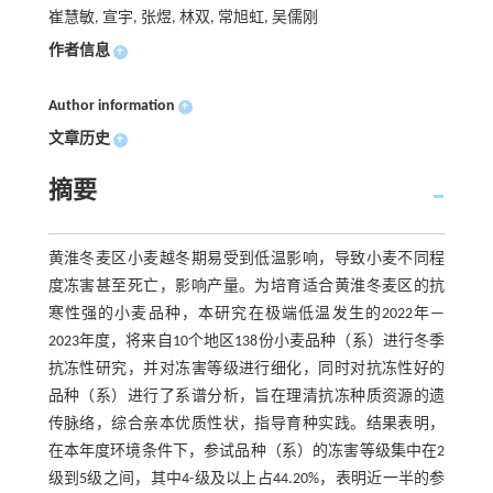
崔慧敏, 宣宇, 张煜, 林双, 常旭虹, 吴儒刚
作者信息
+
Author information
+
文章历史
+
摘要
黄淮冬麦区小麦越冬期易受到低温影响，导致小麦不同程
度冻害甚至死亡，影响产量。为培育适合黄淮冬麦区的抗
寒性强的小麦品种，本研究在极端低温发生的2022年—
2023年度，将来自10个地区138份小麦品种（系）进行冬季
抗冻性研究，并对冻害等级进行细化，同时对抗冻性好的
品种（系）进行了系谱分析，旨在理清抗冻种质资源的遗
传脉络，综合亲本优质性状，指导育种实践。结果表明，
在本年度环境条件下，参试品种（系）的冻害等级集中在2
级到5级之间，其中4-级及以上占44.20%，表明近一半的参