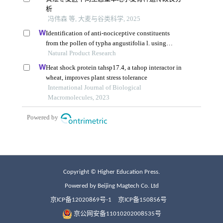
Copyright © Higher Education Press.
Powered by Beijing Magtech Co. Ltd
京ICP备12020869号-1
京ICP备150856号
京公网安备11010202008535号