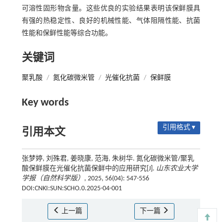
可溶性固形物含量。这些优良的实验结果表明该保鲜膜具
有强的热稳定性、良好的机械性能、气体阻隔性能、抗菌
性能和保鲜性能等综合功能。
关键词
聚乳酸
/
氮化碳微米管
/
光催化抗菌
/
保鲜膜
Key words
引用格式 ▾
引用本文
张梦婷, 刘殊君, 姜晓康, 范海, 朱树华. 氮化碳微米管/聚乳
酸保鲜膜在光催化抗菌保鲜中的应用研究[J].
山东农业大学
学报（自然科学版）
, 2025, 56(04): 547-556
DOI:CNKI:SUN:SCHO.0.2025-04-001
上一篇
下一篇