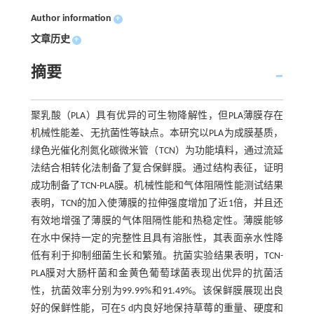
Author information
+
文章历史
+
摘要
聚乳酸（PLA）具有优异的可生物降解性，但PLA薄膜存在
机械性能差、无抗菌性等缺点。本研究以PLA为成膜基质，
绿色光催化剂氮化碳微米管（TCN）为功能填料，通过流延
法结合相转化法制备了复合保鲜膜。通过结构表征，证明
成功制备了TCN-PLA膜。机械性能和气体阻隔性能测试结果
表明，TCN的加入使薄膜的拉伸强度增加了近1倍，并且还
有效地增强了薄膜的气体阻隔性能和热稳定性。薄膜能够
在水中保持一定的完整性且具有溶胀性，其表面亲水性降
低有利于抑制细菌生长和繁殖。抗菌实验结果表明，TCN-
PLA膜对大肠杆菌和金黄色葡萄球菌表现出优异的抗菌活
性，抗菌效率分别为99.99%和91.49%。该保鲜膜展现出良
好的保鲜性能，可在5 d内良好地保持草莓的重量、硬度和