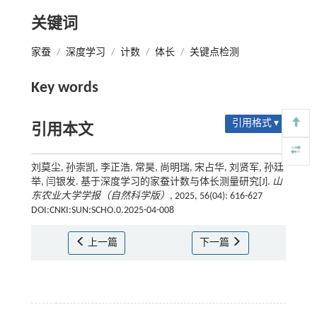
关键词
家蚕
/
深度学习
/
计数
/
体长
/
关键点检测
Key words
引用格式 ▾
引用本文
刘莫尘, 孙崇凯, 李正浩, 常昊, 尚明瑞, 宋占华, 刘贤军, 孙廷
举, 闫银发. 基于深度学习的家蚕计数与体长测量研究[J].
山
东农业大学学报（自然科学版）
, 2025, 56(04): 616-627
DOI:CNKI:SUN:SCHO.0.2025-04-008
上一篇
下一篇