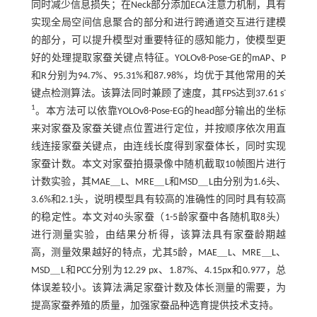
同时减少信息损失；在Neck部分添加ECA注意力机制，具有
实现全局空间信息聚合的部分和进行跨通道交互进行建模
的部分，可以提升模型对重要特征的感知能力，使模型更
好的处理提取家蚕关键点特征。YOLOv8-Pose-GE的mAP、P
和R分别为94.7%、95.31%和87.98%，均优于其他常用的关
-
键点检测算法。该算法同时兼顾了速度，其FPS达到37.61 s
1
。本方法可以依靠YOLOv8-Pose-EG的head部分输出的坐标
来对家蚕及家蚕关键点位置进行定位，并按顺序依次用直
线连接家蚕关键点，由连线长度得到家蚕体长，同时实现
家蚕计数。本文对家蚕拍摄录像中随机截取10帧图片进行
计数实验，其MAE＿L、MRE＿L和MSD＿L由分别为1.6头、
3.6%和2.1头，说明模型具有较高的准确性的同时具有较高
的稳定性。本文对40头家蚕（1-5龄家蚕中各随机取8头）
进行测量实验，由结果分析得，该算法具有家蚕龄期越
高，测量效果越好的特点，尤其5龄，MAE＿L、MRE＿L、
MSD＿L和PCC分别为12.29 px、1.87%、4.15px和0.977，总
体误差较小。该算法满足家蚕计数及体长测量的需要，为
提高家蚕养殖的质量，加强家蚕品种选育提供技术支持。