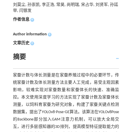
刘莫尘, 孙崇凯, 李正浩, 常昊, 尚明瑞, 宋占华, 刘贤军, 孙廷
举, 闫银发
作者信息
+
Author information
+
文章历史
+
摘要
家蚕计数与体长测量是在家蚕养殖过程中的必要环节，传
统家蚕计数及体长测量方法主要人工完成，易受主观因素
影响，较难实现对家蚕数量和家蚕体长的快速、准确监
控。本文使用深度学习的方法实现了家蚕计数及家蚕体长
测量，以饲料育家蚕为研究对象，构建了家蚕关键点检测
数据集，提出了YOLOv8-Pose-GE算法。该算法在YOLOv8Pose
的Backbone部分加入GAM注意力机制，可以放大全局交
互，进行多层感知器的3D排列，提高模型特征提取能力的