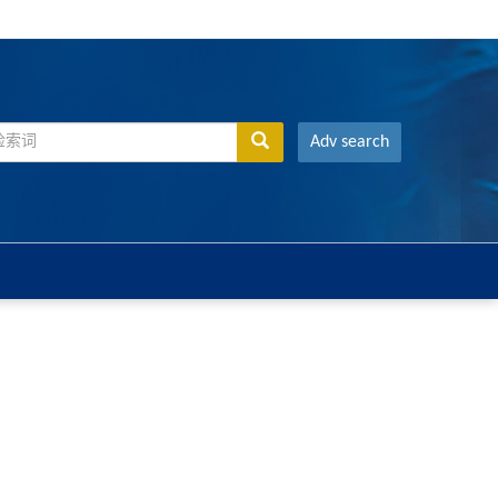
Adv search