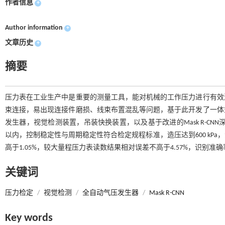
作者信息
+
Author information
+
文章历史
+
摘要
压力表在工业生产中是重要的测量工具，能对机械的工作压力进行有效
束连接，易出现连接件磨损、线束布置混乱等问题，基于此开发了一体
发生器，视觉检测装置，吊装快换装置，以及基于改进的Mask R-CN
以内，控制稳定性与周期稳定性符合检定规程标准，造压达到600 kP
高于1.05%，较大量程压力表读数结果相对误差不高于4.57%，识别准
关键词
压力检定
/
视觉检测
/
全自动气压发生器
/
Mask R-CNN
Key words