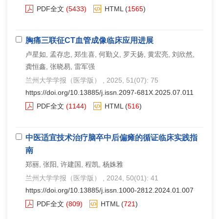
PDF全文
(5433)
HTML
(
1565
)
胸痛三联征CT血管成像临床应用进展
卢星如, 孟存忠, 郑生喜, 何勤义, 罗天扬, 黄宏亮, 刘欣然,
龚恒鑫, 张晓易, 雷军强
兰州大学学报（医学版）
, 2025, 51(07): 75
https://doi.org/10.13885/j.issn.2097-681X.2025.07.011
PDF全文
(1144)
HTML
(
516
)
中医适宜技术治疗脑卒中后偏瘫的循证临床实践指
南
郑丽, 张阳, 许建国, 程凯, 杨姝雅
兰州大学学报（医学版）
, 2024, 50(01): 41
https://doi.org/10.13885/j.issn.1000-2812.2024.01.007
PDF全文
(809)
HTML
(
721
)