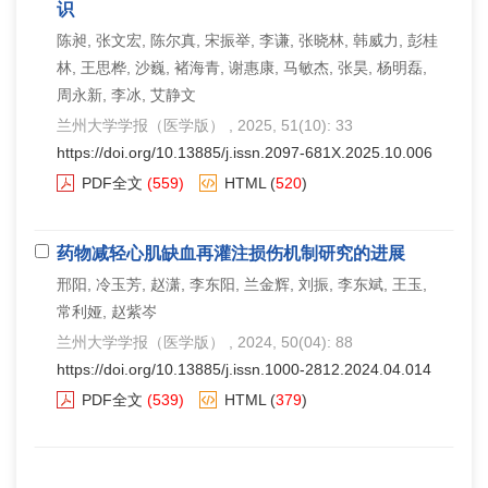
识
陈昶, 张文宏, 陈尔真, 宋振举, 李谦, 张晓林, 韩威力, 彭桂
林, 王思桦, 沙巍, 褚海青, 谢惠康, 马敏杰, 张昊, 杨明磊,
周永新, 李冰, 艾静文
兰州大学学报（医学版）
, 2025, 51(10): 33
https://doi.org/10.13885/j.issn.2097-681X.2025.10.006
PDF全文
(559)
HTML
(
520
)
药物减轻心肌缺血再灌注损伤机制研究的进展
邢阳, 冷玉芳, 赵潇, 李东阳, 兰金辉, 刘振, 李东斌, 王玉,
常利娅, 赵紫岑
兰州大学学报（医学版）
, 2024, 50(04): 88
https://doi.org/10.13885/j.issn.1000-2812.2024.04.014
PDF全文
(539)
HTML
(
379
)