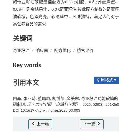
的奇亚籽油软糖最佳配方为0.33 g明胶、0.8 g荞麦蜂蜜、
0.8 g柠檬-金桔果汁、0.3 g奇亚籽油.按此配方制得的奇亚籽
油软糖，色泽光亮，软硬适中，风味独特，满足人们对于
高营养食品的需求.
关键词
奇亚籽油
/
响应面
/
配方优化
/
感官评价
Key words
引用格式 ▾
引用本文
回晶, 张业琦, 董璐璐, 胡博凯, 金美琳. 奇亚籽油功能软糖的
研制[J].
辽宁大学学报（自然科学版）
, 2025, 52(03): 251-260
DOI:10.16197/j.cnki.lnunse.2025.03.003
上一篇
下一篇