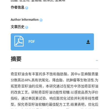
回晶, 张业琦, 董璐璐, 胡博凯, 金美琳
作者信息
+
Author information
+
文章历史
+
PDF
摘要
奇亚籽油含有丰富的多不饱和脂肪酸，其中α-亚麻酸质量
分数高达68%,具有抗氧化、降血脂、抗肿瘤等生物活性.为
拓宽奇亚籽油的应用，本研究通过在配方中添加奇亚籽油
的改良工艺，研制奇亚籽油功能性软糖.以感官品质为评价
指标，通过单因素试验、响应面优化试验并利用非线性模
型，探究奇亚籽油软糖的最佳配方工艺.结果表明，优化后