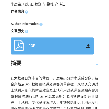
朱晨铭, 冯忠江, 魏巍, 毕雯雅, 高诗江
作者信息
+
Author information
+
文章历史
+
PDF
摘要
在大数据日渐丰富的背景下，运用高分辨率遥感影像，结
合兴趣点(POI)数据和轨道交通客流量数据，从轨道交通对
土地利用变化的时空效应及土地利用对轨道交通站点客流
量的影响进行剖析.研究结果表明：1)地铁建设到运营阶
段，土地利用变化率逐渐增大，地铁线路附近土地开发利
用强度由中低强度向高强度转变；2)轨道交通对城市土地