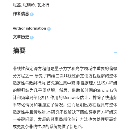
张茜, 张晓岭, 苌永行
作者信息
+
Author information
+
文章历史
+
摘要
非线性薛定谔方程组是量子力学和光学领域中重要的偏微
分方程之一.研究了四维三次非线性薛定谔方程组解的整体
适定性与散射行为.首先通过集中紧-刚性定理方法将方程组
的解归结为几乎周期解，然后，借助长时间的Strichartz估
计和频率局部化相互作用的Morawetz估计，排除了快速频
率转化情况和准孤立子情况，进而证明出方程组具有整体
适定性并且解散射.本研究不仅解决了四维薛定谔方程组这
一关键问题，发展的频率局部化估计方法也为处理更高维
或更复杂非线性项的系统提供了新思路.