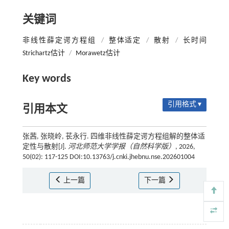
关键词
非线性薛定谔方程组
/
整体适定
/
散射
/
长时间
Strichartz估计
/
Morawetz估计
Key words
引用格式 ▾
引用本文
张茜, 张晓岭, 苌永行. 四维非线性薛定谔方程组解的整体适
定性与散射[J].
河北师范大学学报（自然科学版）
, 2026,
50(02): 117-125 DOI:10.13763/j.cnki.jhebnu.nse.202601004
上一篇
下一篇