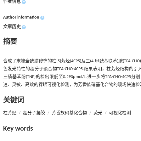
作者信息
+
Author information
+
文章历史
+
摘要
合成了末端全酰肼修饰的柱[5]芳烃(4CP5)及三(4-甲酰基联苯)胺(T
色发光特性的超分子聚合物TPA-CHO-4CP5.结果表明，柱芳烃结构的引入
三硝基苯酚(TNP)的检出限低至0.290μmol/L.进一步将TPA-CH
速、灵敏、高效的裸眼可视化检测，为芳香族硝基化合物的现场快速检
关键词
柱芳烃
/
超分子凝胶
/
芳香族硝基化合物
/
荧光
/
可视化检测
Key words