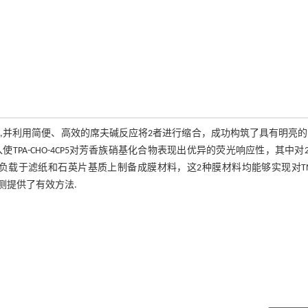
PA-CHO),并利用简便、高效的席夫碱反应将2者进行缩合，成功构筑了具有明亮
使TPA-CHO-4CP5对芳香族硝基化合物表现出优异的荧光响应性，其中对2,4
O-4CP5分别负载于滤纸和石英片基质上制备成膜材料，这2种膜材料均能够实现对T
测提供了有效方法.