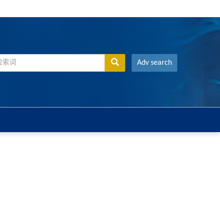
Adv search