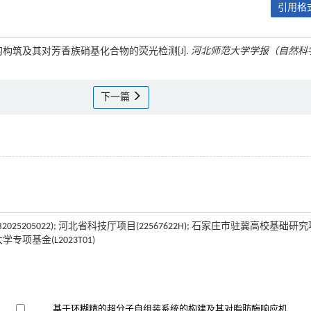
引用格式
合物的构筑及其对芳香族硝基化合物的荧光检测[J].
河北师范大学学报（自然科
下一篇
金(B2025205022); 河北省科技厅项目(22567622H); 石家庄市驻冀高校基础研
学专项基金(L2023T01)