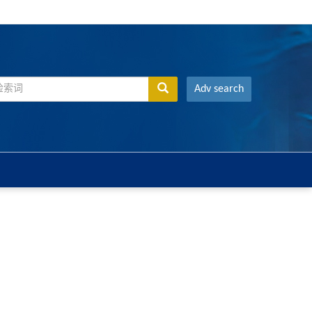
Adv search