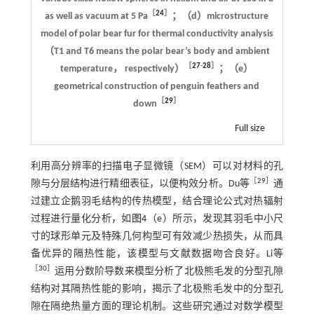
［
24
］
as well as vacuum at 5 Pa
；（d）microstructure
model of polar bear fur for thermal conductivity analysis
（T1 and T6 means the polar bear’s body and ambient
［
27
-
28
］
temperature， respectively）
；（e）
geometrical construction of penguin feathers and
［
29
］
down
Full size
利用高分辨率的扫描电子显微镜（SEM）可以对材料的孔
［
29
］
隙与分层结构进行精细表征，以便构效分析。Du等
通
过建立企鹅羽毛结构的传热模型，结合理论公式对热辐射
过程进行量化分析，如
图4
（e）所示，发现其羽毛中小尺
寸的球形单元及特殊几何构型可有效减少热损失，从而具
备优异的隔热性能，该模型与文献数据吻合良好。Li等
［
30
］
运用分数阶导数来模型分析了北极熊毛发的分型孔隙
结构对其隔热性能的影响，揭示了北极熊毛发中的分型孔
隙在隔绝热量方面的理论机制。这些研究通过对数学模型