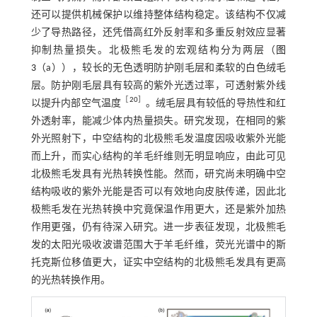
还可以提供机械保护以维持整体结构稳定。该结构不仅减
少了导热路径，还凭借高红外反射率和多重反射效应显著
抑制热量损失。北极熊毛发的宏观结构分为两层（
图
3
（a）），较长的无色透明防护刚毛层和柔软的白色绒毛
层。防护刚毛层具有较高的紫外光透过率，可透射紫外线
［
20
］
以提升内部空气温度
。绒毛层具有较低的导热性和红
外透射率，能减少体内热量损失。研究发现，在相同的紫
外光照射下，中空结构的北极熊毛发温度因吸收紫外光能
而上升，而实心结构的羊毛纤维则无明显响应，由此可见
北极熊毛发具有光热转换性能。然而，研究尚未明确中空
结构吸收的紫外光能是否可以有效地向皮肤传递，因此北
极熊毛发在光热转换中究竟保温作用更大，还是紫外加热
作用更强，仍有待深入研究。进一步表征发现，北极熊毛
发的太阳光吸收波谱范围大于羊毛纤维，荧光光谱中的斯
托克斯位移值更大，证实中空结构的北极熊毛发具有更高
的光热转换作用。