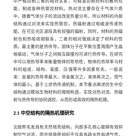
中严格控制三者的相对关系，可精准控制材料的散热性
能，制成各种热管控材料。热对流主要存在于气体介质
中，随着气体分子的流动改变热量分布，所以材料的内部
结构通过对流来实现热管控。热辐射通过电磁波传递热
能，在可见光区波段具有较强的辐射。同时，材料的热辐
射也和热吸收相联系，二者的相对强弱决定了材料的性
质。最主要的是热传导，固体分子在平衡位置周围产生晶
格振动；气体分子之间相互碰撞均可进行热传导。在研究
中可以用热导率来衡量物体的导热性，物体的热导率与材
料的组成、结构、温度、压强等许多因素有关。一般说
来：金属的热导率最大，非金属次之，液体再次之，而气
体的最小。基于上述热传递机制，本节重点阐述仿生中空
结构通过模拟生物材料的微观构造，实现对热对流、热辐
射与热传导的协同调控，从而形成高效的隔热机理。
2.1 中空结构的隔热机理研究
北极熊毛发具有天然核壳结构，内部多孔核心能够有效抑
制空气对流，而外部致密组织不仅具有疏水性和透气性，