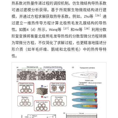
热系数对热量传递过程的调控机制。仿生微结构导热系数
可通过建模分析获得。基于所观察生物微观结构进行建
［
26
］
模，并通过方程求解获取热导系数。例如，Zhu等
通
过建立一维热传导方程计算北极熊毛发孔膜结构的导热
［
27
］
［
28
］
性。如
图4
（d）所示，Wang等
和He等
利用分数
阶复变换将衡量北极熊毛发导热性的分数型微分方程转换
为常微分方程，不仅简化了求解过程，也更精准地描述分
形介质（如羊毛纤维、鹅绒和北极熊毛）中的热传导特
性。