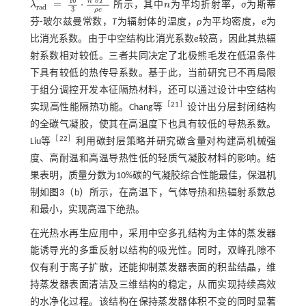
16
n
σ
T
=
⋅
λ
所示，其中
n
为平均折射率，
σ
为斯蒂
λ
r
a
d
=
16
3
·
n
2
σ
T
3
ρ
e
n
r
a
d
3
ρ
e
芬-玻尔兹曼常数，
T
为辐射体的温度，
ρ
为平均密度，
e
为
比消光系数。由于中空结构比消光系数
e
较高，因此其热辐
射系数相对较低。三者共同决定了北极熊毛发在低温条件
下具有较低的热传导系数。基于此，当前研究已不再局限
于组分调控开发本征隔热材料，还可以通过设计中空结构
［
21
］
实现高性能隔热功能。Chang等
设计出分层封闭结构
的全碳气凝胶，使其在高温度下也具有较低的导热系数。
［
22
］
Liu等
利用碳封层策略并研究碳含量对构建高机械强
度、高耐温和高温导热性低的轻质气凝胶材料的影响。结
果表明，质量分数为10%碳的气凝胶综合性能最佳，保温机
制如
图3
（b）所示，在高温下，气体导热和热辐射系数总
和最小，实现高温下绝热。
在光热水再生应用中，采用中空多孔结构为主体的蒸发器
能诱导光的多重反射以结构的吸光性。同时，双峰孔隙不
仅有利于离子扩散，还能抑制蒸发器表面的积盐结晶，维
持蒸发器表面清洁及三维结构的稳定，从而实现持续高效
的水净化过程。该结构在保持蒸发器体积不变的同时显著