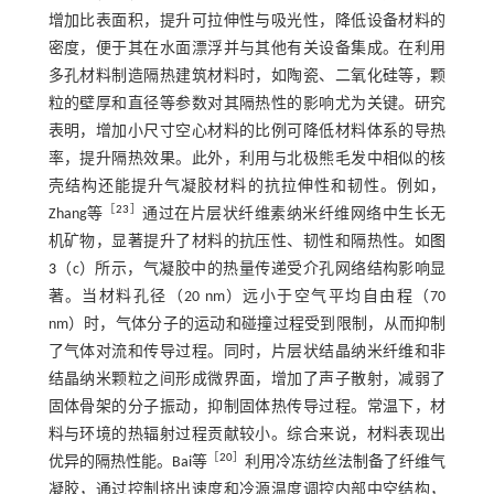
增加比表面积，提升可拉伸性与吸光性，降低设备材料的
密度，便于其在水面漂浮并与其他有关设备集成。在利用
多孔材料制造隔热建筑材料时，如陶瓷、二氧化硅等，颗
粒的壁厚和直径等参数对其隔热性的影响尤为关键。研究
表明，增加小尺寸空心材料的比例可降低材料体系的导热
率，提升隔热效果。此外，利用与北极熊毛发中相似的核
壳结构还能提升气凝胶材料的抗拉伸性和韧性。例如，
［
23
］
Zhang等
通过在片层状纤维素纳米纤维网络中生长无
机矿物，显著提升了材料的抗压性、韧性和隔热性。如
图
3
（c）所示，气凝胶中的热量传递受介孔网络结构影响显
著。当材料孔径（20 nm）远小于空气平均自由程（70
nm）时，气体分子的运动和碰撞过程受到限制，从而抑制
了气体对流和传导过程。同时，片层状结晶纳米纤维和非
结晶纳米颗粒之间形成微界面，增加了声子散射，减弱了
固体骨架的分子振动，抑制固体热传导过程。常温下，材
料与环境的热辐射过程贡献较小。综合来说，材料表现出
［
20
］
优异的隔热性能。Bai等
利用冷冻纺丝法制备了纤维气
凝胶，通过控制挤出速度和冷源温度调控内部中空结构，