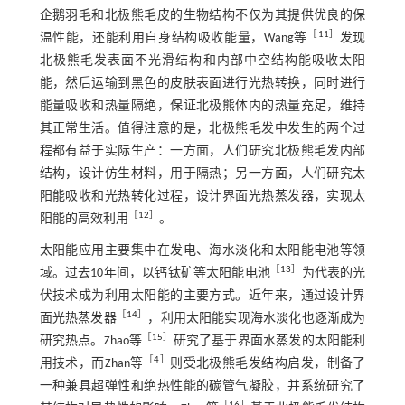
企鹅羽毛和北极熊毛皮的生物结构不仅为其提供优良的保
［
11
］
温性能，还能利用自身结构吸收能量，Wang等
发现
北极熊毛发表面不光滑结构和内部中空结构能吸收太阳
能，然后运输到黑色的皮肤表面进行光热转换，同时进行
能量吸收和热量隔绝，保证北极熊体内的热量充足，维持
其正常生活。值得注意的是，北极熊毛发中发生的两个过
程都有益于实际生产：一方面，人们研究北极熊毛发内部
结构，设计仿生材料，用于隔热；另一方面，人们研究太
阳能吸收和光热转化过程，设计界面光热蒸发器，实现太
［
12
］
阳能的高效利用
。
太阳能应用主要集中在发电、海水淡化和太阳能电池等领
［
13
］
域。过去10年间，以钙钛矿等太阳能电池
为代表的光
伏技术成为利用太阳能的主要方式。近年来，通过设计界
［
14
］
面光热蒸发器
，利用太阳能实现海水淡化也逐渐成为
［
15
］
研究热点。Zhao等
研究了基于界面水蒸发的太阳能利
［
4
］
用技术，而Zhan等
则受北极熊毛发结构启发，制备了
一种兼具超弹性和绝热性能的碳管气凝胶，并系统研究了