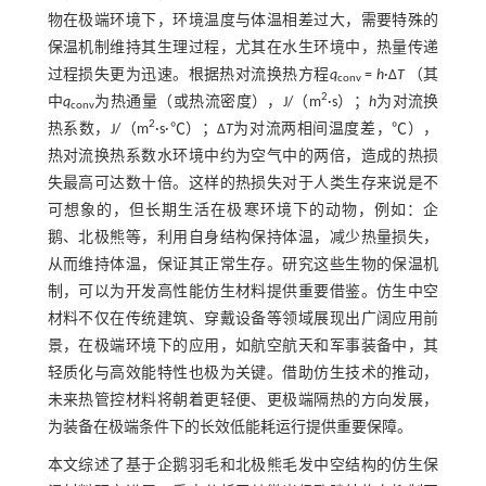
物在极端环境下，环境温度与体温相差过大，需要特殊的
保温机制维持其生理过程，尤其在水生环境中，热量传递
过程损失更为迅速。根据热对流换热方程
q
=
h
·Δ
T
（其
conv
2
中
q
为热通量（或热流密度），J/（m
·s）；
h
为对流换
conv
2
热系数，J/（m
·s·℃）；Δ
T
为对流两相间温度差，℃），
热对流换热系数水环境中约为空气中的两倍，造成的热损
失最高可达数十倍。这样的热损失对于人类生存来说是不
可想象的，但长期生活在极寒环境下的动物，例如：企
鹅、北极熊等，利用自身结构保持体温，减少热量损失，
从而维持体温，保证其正常生存。研究这些生物的保温机
制，可以为开发高性能仿生材料提供重要借鉴。仿生中空
材料不仅在传统建筑、穿戴设备等领域展现出广阔应用前
景，在极端环境下的应用，如航空航天和军事装备中，其
轻质化与高效能特性也极为关键。借助仿生技术的推动，
未来热管控材料将朝着更轻便、更极端隔热的方向发展，
为装备在极端条件下的长效低能耗运行提供重要保障。
本文综述了基于企鹅羽毛和北极熊毛发中空结构的仿生保