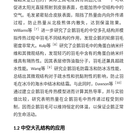
看起来是白色的，实际上其毛发具有高透光性
，可以
促进太阳光直接照射到皮肤表面，也能加热中空结构中的
空气。毛发紧密贴合皮肤表面，阻挡了热量由内向外传递
过程，防止热量从北极熊体内散失，达到保温效果。
［
7
］
Williams等
进一步研究了企鹅羽毛的中空多孔结构并模
拟传热过程中羽毛不同结构的作用，发现企鹅的轮廓羽毛
［
8
］
密度非常大。Kulp等
研究了企鹅羽毛中的角蛋白纳米纤
维和其微观结构，发现轻巧的羽毛中含有的角蛋白纳米纤
维具有隔热性。因其表层修饰油脂分子，羽毛还兼具超疏
［
9
］
水性能。Wang等
研究企鹅羽毛防霜冻和防冰冻性能，
总结出其微观结构对于疏水性和抗黏附性的影响，防止羽
［
10
］
毛在冰冷的海水中结冰和结霜。与此同时，Dawson等
通过建立企鹅羽毛传热模型进而计算其热导率，并与实验
值比较，研究表明热量在企鹅羽毛中热传递过程受到抑
制，因而企鹅羽毛可以维持恒定的体温，以保证企鹅正常
的生命活动。
1.2 中空大孔结构的应用