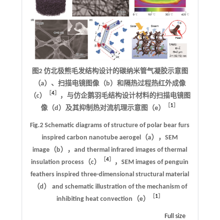
图2 仿北极熊毛发结构设计的碳纳米管气凝胶示意图
（a）、扫描电镜图像（b）和隔热过程热红外成像
［
4
］
（c）
，与仿企鹅羽毛结构设计材料的扫描电镜图
［
1
］
像（d）及其抑制热对流机理示意图（e）
Fig.2 Schematic diagrams of structure of polar bear furs
inspired carbon nanotube aerogel（a），SEM
image（b），and thermal infrared images of thermal
［
4
］
insulation process（c）
，SEM images of penguin
feathers inspired three-dimensional structural material
（d） and schematic illustration of the mechanism of
［
1
］
inhibiting heat convection（e）
Full size