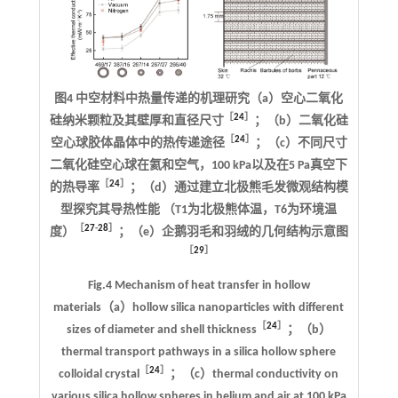
图4 中空材料中热量传递的机理研究（a）空心二氧化
［
24
］
硅纳米颗粒及其壁厚和直径尺寸
；（b）二氧化硅
［
24
］
空心球胶体晶体中的热传递途径
；（c）不同尺寸
二氧化硅空心球在氦和空气，100 kPa以及在5 Pa真空下
［
24
］
的热导率
；（d）通过建立北极熊毛发微观结构模
型探究其导热性能 （T1为北极熊体温，T6为环境温
［
27
-
28
］
度）
；（e）企鹅羽毛和羽绒的几何结构示意图
［
29
］
Fig.4 Mechanism of heat transfer in hollow
materials（a）hollow silica nanoparticles with different
［
24
］
sizes of diameter and shell thickness
；（b）
thermal transport pathways in a silica hollow sphere
［
24
］
colloidal crystal
；（c）thermal conductivity on
various silica hollow spheres in helium and air at 100 kPa