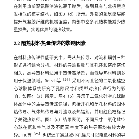
在利用热塑聚氨酯溶液包裹干燥后，得到具有与北极熊毛
发相似的核壳结构，如
图3
（d）所示。外部的聚氨酯层能
提升气凝胶纤维的机械强度，内部中空多孔结构能减少热
量损失，实现优异的隔热效果。
2.2 隔热材料热量传递的影响因素
在材料热传递性能研究中，需从热传导、对流和辐射三种
形式进行综合分析。材料的导热系数与其孔径和密度密切
相关，高导热材料适用于热传递场景，而低导热材料则多
［
24
］
用于保温领域。Retsch等
采用不同孔径的二氧化硅空
心球胶体系统研究了孔隙尺寸和类型对热传递行为的影
响，如
图4
（a）所示。
图4
（b）展示了二氧化硅空心球胶
体晶体中的主要热传递途径，包括开孔和闭孔材料的固体
热传导、气体热传导与对流以及热辐射，并用红色框标记
了关键热路径。
图4
（c）结果表明，不同尺寸二氧化硅空
心球在氦和空气以及不同真空度下的热导率均有较大差
［
25
］
异。Hu等
也综述了通过减小孔径尺寸以降低材料的导