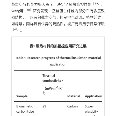
［
39
］
截留空气的能力很大程度上决定了其热管控性能
。
［
40
］
Wang等
研究发现，蚕丝蛋白纤维内部分布有多层致
密结构，可以有效截留空气，抑制空气对流。植物纤维，
如棉絮，同样具有优异的隔热性，被广泛应用于日常保暖
［
41
］
。
表1 隔热材料的热管控应用研究进展
Table 1 Research progress of thermal insulation material
application
Thermal
conductivity/
-1
-
（mW·m
·K
1
）
Sample
Material
Application
Refer
Biomimetic
23
Carbon
Super-
［
4
carbon tube
elasticity