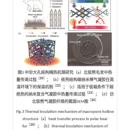
图3 中空大孔结构隔热机理研究（a）北极熊毛发中热
［
20
］
量传递过程
；（b）核壳结构碳纳米棒气凝胶在高
［
22
］
温环境下的保温机制
；（c）适用于极端条件下超
［
23
］
绝热的纳米复合气凝胶中热量传递过程
；（d）仿
［
20
］
北极熊气凝胶纤维的截面SEM图
Fig.3 Thermal insulation mechanism of macropore hollow
structure（a）heat transfer process in polar bear
［
20
］
fur
；（b）thermal insulation mechanism of