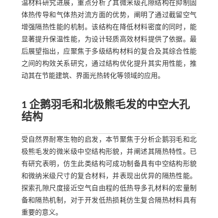
温材料研究进展，重点分析了其微米级孔隙结构在抑制固
体热传导和气体热对流方面的优势，阐明了通过截留空气
增强隔热性能的机制。该结构在降低材料密度的同时，能
显著提升保温性能，为设计轻质高效材料提供了依据。最
后展望指出，应聚焦于多级结构材料的复合及其综合性能
之间的构效关系研究，通过结构优化提升其实用性能，推
动其在节能建筑、界面光热转化等领域的应用。
1 企鹅羽毛和北极熊毛发的中空大孔
结构
受自然界耐寒生物的启发，本节聚焦于分析企鹅羽毛和北
极熊毛发的微米级中空结构形貌，并阐述其隔热特性。已
有研究表明，仿生此类结构可成功制备具有中空结构形貌
和微纳米级尺寸的复合材料，并表现出优异的隔热性能。
探索孔隙尺度接近空气自由程的低热导多孔材料的宏量制
备和隔热机制，对于开发低热损耗仿生复合隔热材料具有
重要的意义。