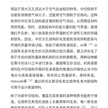
得益于其大孔孔径远大于空气自由程的特性，中空结构不
仅能有效隔绝气体分子，还能将空气限制于空隙内。这种
有序的中空多孔结构能显著抑制空气流动，从而降低材料
导热性能。同时，该类结构中形成大量的固-气界面，能增
强红外反射，减少由皮肤向外界辐射红外波所引发的热辐
射损失。因此，中空大孔结构的毛发能有效地抑制皮肤与
［
5
］
环境的热量传递过程，有助于维持体温恒定。Jia等
以
北极熊毛发中发生的光热转换过程为基础，建立并优化了
用于评估内部热量转换机制的光热转换模型。两种动物都
在寒冷的冰川之中进行游泳、捕猎等生存活动，利用紧密
排列在中空结构外围的毛发表面的角蛋白纤维防止冰冷的
海水与皮肤直接接触，有效防止热量损失，保持体温。
［
2
］
Metwally等
通过研究企鹅羽毛和北极熊毛发内部结构
可用于设计保温材料。
除了内部中空结构，覆盖在其表面的各种物质也能用于保
温，北极熊在黑色的皮肤上长着厚厚的毛发，每一根毛发
［
6
］