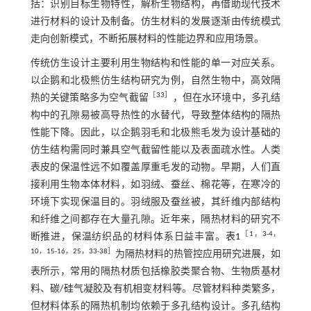
括：识别目标生物特性，解析生物结构，再借助现代技术
进行材料的设计及制备。仿生材料的发展逐渐由传统模式
走向创新模式，不断拓展材料的性能边界和应用场景。
传统仿生设计主要利用生物结构和性能的单一对应关系。
以企鹅和北极熊仿生结构研究为例，自然生物中，高效隔
［
33
］
热的关键策略多为空气截留
，但在水环境中，多孔结
构中的孔隙易被高导热性的水替代，导致整体结构的隔热
性能下降。因此，以企鹅羽毛和北极熊毛发为设计基础的
仿生结构需同时兼具空气截留性能以及表面疏水性。人类
表皮的保温性远不如覆盖厚重毛发的动物。早期，人们直
接利用生物本体材料，如羽绒、蚕丝、棉花等，在寒冷的
环境下实现保温目的。羽绒服及蚕丝被，其纤维内部结构
和纤维之间都存在大量孔隙。近年来，隔热材料的研究不
［
1
，
3
-
4
，
断推进，保温纺织品的材料体系日益丰富。
表1
10
，
15
-
16
，
25
，
33
-
38
］
为隔热材料的热管控应用研究进展，如
表所示，常用的隔热材质包括橡胶类聚合物、生物质基材
料、碳/硅气凝胶及有机相变材料等。尽管材料种类繁多，
但材料体系的隔热机制均依赖于多孔结构设计。多孔结构