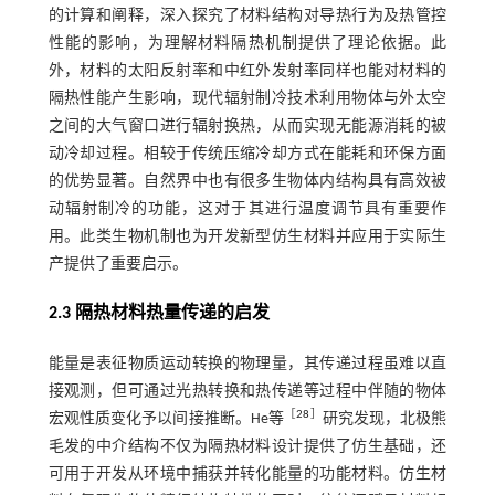
的计算和阐释，深入探究了材料结构对导热行为及热管控
性能的影响，为理解材料隔热机制提供了理论依据。此
外，材料的太阳反射率和中红外发射率同样也能对材料的
隔热性能产生影响，现代辐射制冷技术利用物体与外太空
之间的大气窗口进行辐射换热，从而实现无能源消耗的被
动冷却过程。相较于传统压缩冷却方式在能耗和环保方面
的优势显著。自然界中也有很多生物体内结构具有高效被
动辐射制冷的功能，这对于其进行温度调节具有重要作
用。此类生物机制也为开发新型仿生材料并应用于实际生
产提供了重要启示。
2.3 隔热材料热量传递的启发
能量是表征物质运动转换的物理量，其传递过程虽难以直
接观测，但可通过光热转换和热传递等过程中伴随的物体
［
28
］
宏观性质变化予以间接推断。He等
研究发现，北极熊
毛发的中介结构不仅为隔热材料设计提供了仿生基础，还
可用于开发从环境中捕获并转化能量的功能材料。仿生材