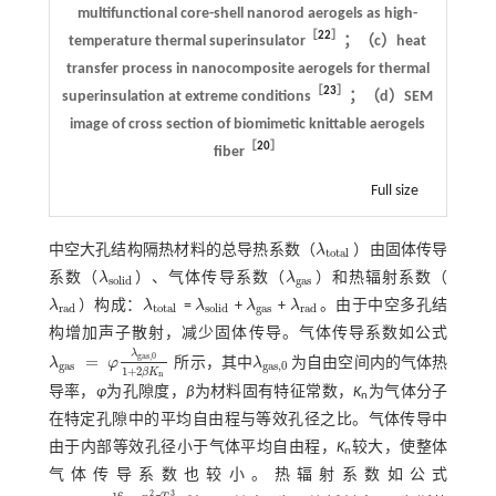
multifunctional core-shell nanorod aerogels as high-
［
22
］
temperature thermal superinsulator
；（c）heat
transfer process in nanocomposite aerogels for thermal
［
23
］
superinsulation at extreme conditions
；（d）SEM
image of cross section of biomimetic knittable aerogels
［
20
］
fiber
Full size
中空大孔结构隔热材料的总导热系数（
λ
）由固体传导
λ
t
o
t
a
l
t
o
t
a
l
系数（
λ
）、气体传导系数（
λ
）和热辐射系数（
λ
s
o
l
i
d
λ
g
a
s
s
o
l
i
d
g
a
s
λ
）构成：
λ
=
λ
+
λ
+
λ
。由于中空多孔结
λ
r
a
d
λ
t
o
t
a
l
λ
s
o
l
i
d
λ
g
a
s
λ
r
a
d
r
a
d
t
o
t
a
l
s
o
l
i
d
g
a
s
r
a
d
构增加声子散射，减少固体传导。气体传导系数如公式
λ
g
a
s
,
0
=
λ
φ
所示，其中
λ
为自由空间内的气体热
λ
g
a
s
=
φ
λ
g
a
s
,
0
1
+
2
β
K
n
λ
g
a
s
,
0
g
a
s
g
a
s
,
0
1
+
2
β
K
n
导率，
φ
为孔隙度，
β
为材料固有特征常数，
Κ
为气体分子
n
在特定孔隙中的平均自由程与等效孔径之比。气体传导中
由于内部等效孔径小于气体平均自由程，
Κ
较大，使整体
n
气体传导系数也较小。热辐射系数如公式
3
2