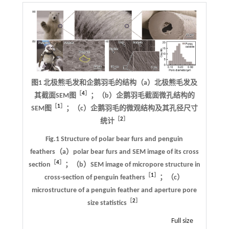
图1 北极熊毛发和企鹅羽毛的结构（a）北极熊毛发及
［
4
］
其截面SEM图
；（b）企鹅羽毛截面微孔结构的
［
1
］
SEM图
；（c）企鹅羽毛的微观结构及其孔径尺寸
［
2
］
统计
Fig.1 Structure of polar bear furs and penguin
feathers（a）polar bear furs and SEM image of its cross
［
4
］
section
；（b）SEM image of micropore structure in
［
1
］
cross-section of penguin feathers
；（c）
microstructure of a penguin feather and aperture pore
［
2
］
size statistics
Full size