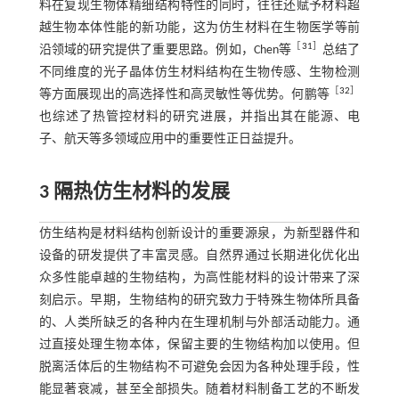
料在复现生物体精细结构特性的同时，往往还赋予材料超
越生物本体性能的新功能，这为仿生材料在生物医学等前
［
31
］
沿领域的研究提供了重要思路。例如，Chen等
总结了
不同维度的光子晶体仿生材料结构在生物传感、生物检测
［
32
］
等方面展现出的高选择性和高灵敏性等优势。何鹏等
也综述了热管控材料的研究进展，并指出其在能源、电
子、航天等多领域应用中的重要性正日益提升。
3 隔热仿生材料的发展
仿生结构是材料结构创新设计的重要源泉，为新型器件和
设备的研发提供了丰富灵感。自然界通过长期进化优化出
众多性能卓越的生物结构，为高性能材料的设计带来了深
刻启示。早期，生物结构的研究致力于特殊生物体所具备
的、人类所缺乏的各种内在生理机制与外部活动能力。通
过直接处理生物本体，保留主要的生物结构加以使用。但
脱离活体后的生物结构不可避免会因为各种处理手段，性
能显著衰减，甚至全部损失。随着材料制备工艺的不断发