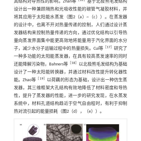
［
16
］
其结构对导热性的影响。Zhan等
基于北极熊毛发结构
设计出一种兼顾隔热和光吸收性能的碳管气凝胶材料，并
将其应用于太阳能水蒸发（
图2
（a）~（c））。在蒸发器
的设计中，也离不开对热量传递的控制，人们通过设计蒸
发器结构来控制热量传递的方向，通过优化结构以引导热
量向蒸发界面集中能更高效地将能量用于汽化界面的水分
［
17
］
子，减少水分子运输过程中的热量损失。Cui等
研究了
一种多功能的太阳能蒸发器，在具有较高蒸发速率的同时
［
18
］
还能降解污染物，Bahners等
以北极熊毛发结构为基础
设计了一种太阳能转换器，并通过材料改性提升转化器性
［
19
］
能。Zhao等
以荷藕的形态为基础，设计出一种仿生蒸
发器，其三维框架大孔结构有效地降低了材料密度和导热
性，提升了蒸发器的性能，进一步的研究发现，在水蒸发
系统中，材料孔道结构趋近于空气自由程时，有利于抑制
热对流引起的能量损耗（
图2
（d），（e））。