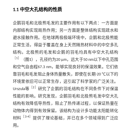
1.1 中空大孔结构的性质
企鹅羽毛和北极熊毛发的主要作用有以下两点：一方面是
内部结构实现局热作用；另一方面是整体结构实现疏水和
避水接触作用。在地球两极极端环境中，企鹅和北极熊能
正常生活，得益于覆盖在身上天然隔热材料中的中空多孔
结构。北极熊的毛发和企鹅的羽毛均具有中空大孔结构
［
1
］
（
图1
），孔径约为20 μm，远大于50 nm以下中孔范围
和空气自由程67.3 nm，能够实现良好的保温效果。它们依
靠羽毛和毛发阻止身体热量散失，即使在长期-20 ℃以下的
环境里依旧可以正常生存，这引起了科学家的广泛关注。
［
2
］
Urszula等
研究了企鹅的羽毛结构在不同条件下对保温
性能的影响。研究发现，企鹅羽毛和北极熊毛发中空大孔
结构有效降低导热性，阻止了热传递过程，以保证热量在
动物体内得到有效保留。该结构为设计多功能太阳能转化
［
3
-
4
］
材料
提供了理论基础，并已在多个领域得到广泛应
用。