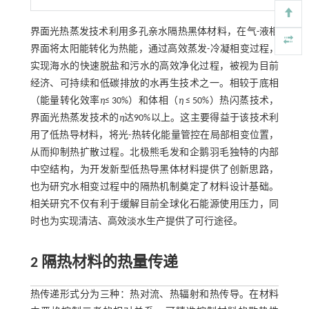
界面光热蒸发技术利用多孔亲水隔热黑体材料，在气-液相
界面将太阳能转化为热能，通过高效蒸发-冷凝相变过程，
实现海水的快速脱盐和污水的高效净化过程，被视为目前
经济、可持续和低碳排放的水再生技术之一。相较于底相
（能量转化效率
η
≤ 30%）和体相（
η
≤ 50%）热闪蒸技术，
界面光热蒸发技术的
η
达90%以上。这主要得益于该技术利
用了低热导材料，将光-热转化能量管控在局部相变位置，
从而抑制热扩散过程。北极熊毛发和企鹅羽毛独特的内部
中空结构，为开发新型低热导黑体材料提供了创新思路，
也为研究水相变过程中的隔热机制奠定了材料设计基础。
相关研究不仅有利于缓解目前全球化石能源使用压力，同
时也为实现清洁、高效淡水生产提供了可行途径。
2 隔热材料的热量传递
热传递形式分为三种：热对流、热辐射和热传导。在材料