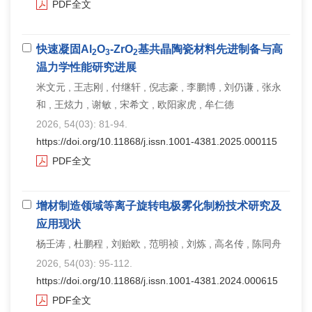
PDF全文
快速凝固Al
O
-ZrO
基共晶陶瓷材料先进制备与高
2
3
2
温力学性能研究进展
米文元 , 王志刚 , 付继轩 , 倪志豪 , 李鹏博 , 刘仍谦 , 张永
和 , 王炫力 , 谢敏 , 宋希文 , 欧阳家虎 , 牟仁德
2026, 54(03): 81-94.
https://doi.org/10.11868/j.issn.1001-4381.2025.000115
PDF全文
增材制造领域等离子旋转电极雾化制粉技术研究及
应用现状
杨壬涛 , 杜鹏程 , 刘贻欧 , 范明祯 , 刘炼 , 高名传 , 陈同舟
2026, 54(03): 95-112.
https://doi.org/10.11868/j.issn.1001-4381.2024.000615
PDF全文