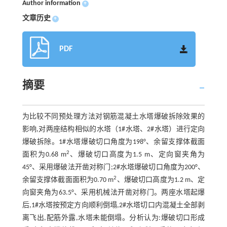
Author information
+
文章历史
+
PDF
摘要
为比较不同预处理方法对钢筋混凝土水塔爆破拆除效果的
影响,对两座结构相似的水塔（1#水塔、2#水塔）进行定向
爆破拆除。1#水塔爆破切口角度为198°、余留支撑体截面
2
面积为0.68 m
、爆破切口高度为1.5 m、定向窗夹角为
45°、采用爆破法开凿对称门;2#水塔爆破切口角度为200°、
2
余留支撑体截面面积为0.70 m
、爆破切口高度为1.2 m、定
向窗夹角为63.5°、采用机械法开凿对称门。两座水塔起爆
后,1#水塔按预定方向顺利倒塌,2#水塔切口内混凝土全部剥
离飞出,配筋外露,水塔未能倒塌。分析认为:爆破切口形成