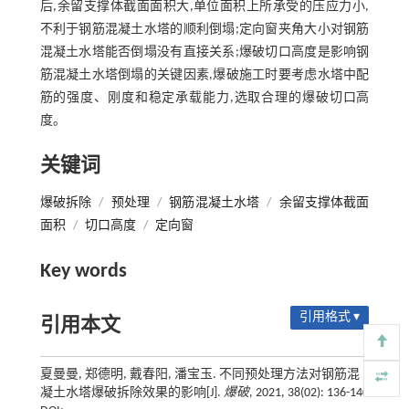
后,余留支撑体截面面积大,单位面积上所承受的压应力小,
不利于钢筋混凝土水塔的顺利倒塌;定向窗夹角大小对钢筋
混凝土水塔能否倒塌没有直接关系;爆破切口高度是影响钢
筋混凝土水塔倒塌的关键因素,爆破施工时要考虑水塔中配
筋的强度、刚度和稳定承载能力,选取合理的爆破切口高
度。
关键词
爆破拆除
/
预处理
/
钢筋混凝土水塔
/
余留支撑体截面
面积
/
切口高度
/
定向窗
Key words
引用格式 ▾
引用本文
夏曼曼, 郑德明, 戴春阳, 潘宝玉. 不同预处理方法对钢筋混
凝土水塔爆破拆除效果的影响[J].
爆破
, 2021, 38(02): 136-140