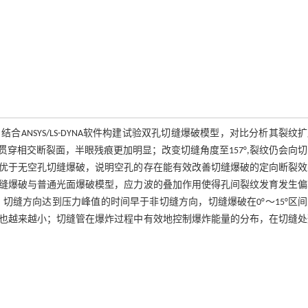
NSYS/LS-DYNA软件构建试验双孔切缝爆破模型，对比分析其裂纹
穿相交断裂面，半眼残痕更加明显；改变切缝角度至157°,裂纹仍会向
优于无空孔切缝爆破，说明空孔的存在能有效改善切缝爆破的定向断裂效
缝爆破与普通光面爆破模型，应力波的叠加作用使得孔间裂纹发育发生偏
，切缝方向达到压力峰值的时间早于非切缝方向，切缝爆破在0°～15°区
也越来越小；切缝管在爆炸过程中有效地控制爆炸能量的分布，在切缝处