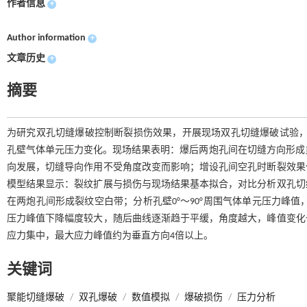
作者信息
+
Author information
+
文章历史
+
摘要
为研究双孔切缝爆破控制断裂损伤效果，开展现场双孔切缝爆破试验，结合A
孔壁气体单元压力变化。现场结果表明：爆后两炮孔间在切缝方向形成贯
向发展，切缝导向作用不受角度改变而影响；增设孔间空孔时断裂效果
模型结果显示：裂纹扩展与损伤与现场结果基本拟合，对比分析双孔切
在两炮孔间形成裂纹空白带；分析孔壁0°～90°周围气体单元压力峰值
压力峰值下降幅度较大，随后曲线逐渐趋于平缓，角度越大，峰值变化
应力集中，最大应力峰值约为垂直方向4倍以上。
关键词
聚能切缝爆破
/
双孔爆破
/
数值模拟
/
爆破损伤
/
压力分析