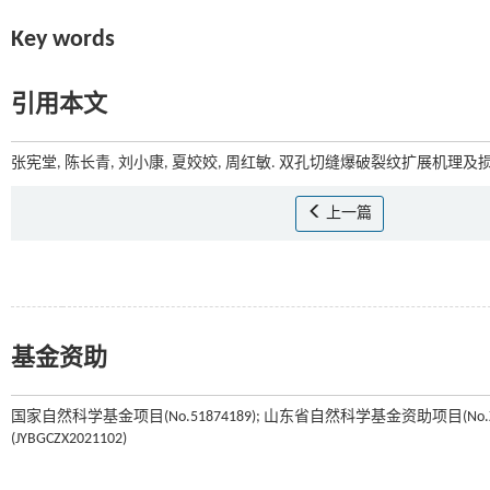
Key words
引用本文
张宪堂, 陈长青, 刘小康, 夏姣姣, 周红敏. 双孔切缝爆破裂纹扩展机理及损
上一篇
基金资助
国家自然科学基金项目(No.51874189); 山东省自然科学基金资助项目(N
(JYBGCZX2021102)