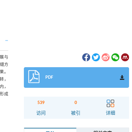
扩展与
切缝方
果。
PDF
转，
间内，
形成
539
0
访问
被引
详细