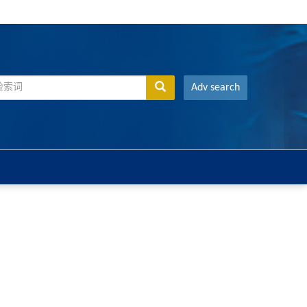
Adv search