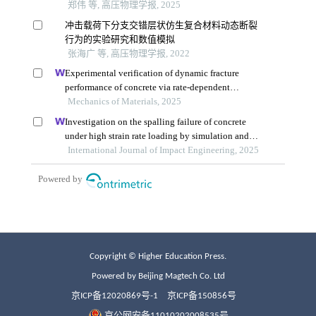
Copyright © Higher Education Press.
Powered by Beijing Magtech Co. Ltd
京ICP备12020869号-1
京ICP备150856号
京公网安备11010202008535号