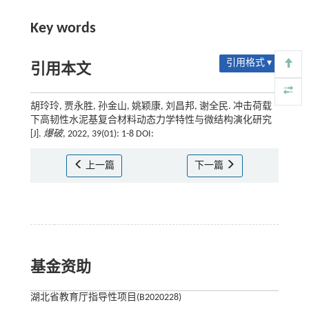
Key words
引用格式 ▾
引用本文
胡玲玲, 贾永胜, 孙金山, 姚颖康, 刘昌邦, 谢全民. 冲击荷载
下高韧性水泥基复合材料动态力学特性与微结构演化研究
[J].
爆破
, 2022, 39(01): 1-8 DOI:
上一篇
下一篇
基金资助
湖北省教育厅指导性项目(B2020228)