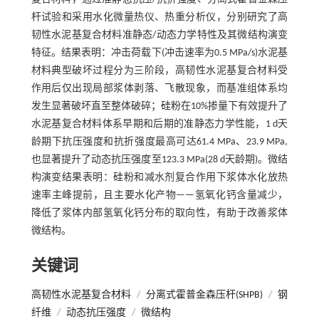
杆试验和采用水化微量热仪、热重分析仪，分别研究了高
韧性水泥基复合材料准静态/动态力学特性及其微结构演变
特征。结果表明：冲击荷载下(冲击速率为0.5 MPa/s)水泥基
材料典型破坏过程分为三阶段，高韧性水泥基复合材料受
作用后仅出现局部浆体剥落、飞散现象，而基准组体系均
发生显著破坏直至整体破碎；硅粉在10%掺量下有效提升了
水泥基复合材料体系早期和后期的准静态力学性能，1 d天
龄期下抗压强度和抗折强度最高可达61.4 MPa、23.9 MPa,
也显著提升了动态抗压强度至123.3 MPa(28 d天龄期)。微结
构演变结果表明：硅粉和减水剂复合作用下浆体水化放热
速率主峰提前，且主要水化产物——氢氧化钙含量减少，
降低了浆体内部氢氧化钙分布的取向性，有助于改善浆体
微结构。
关键词
高韧性水泥基复合材料
/
分离式霍普金森压杆(SHPB)
/
钢
纤维
/
动态抗压强度
/
微结构