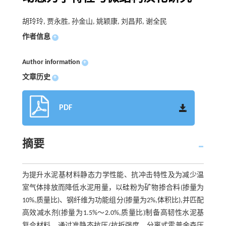
胡玲玲, 贾永胜, 孙金山, 姚颖康, 刘昌邦, 谢全民
作者信息
+
Author information
+
文章历史
+
PDF
摘要
为提升水泥基材料静态力学性能、抗冲击特性及为减少温
室气体排放而降低水泥用量，以硅粉为矿物掺合料(掺量为
10%,质量比)、钢纤维为功能组分(掺量为2%,体积比),并匹配
高效减水剂(掺量为1.5%～2.0%,质量比)制备高韧性水泥基
复合材料，通过准静态抗压/抗折强度、分离式霍普金森压