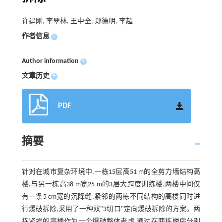
许建刚, 李翠林, 王中全, 郑德明, 李超
作者信息
+
Author information
+
文章历史
+
PDF
摘要
针对在城市复杂环境中,一栋15层高51 m的全剪力墙结构高
楼,与另一栋高38 m宽25 m的3层大跨度训练楼,两楼中间仅
有一条5 cm宽的沉降缝,紧邻的两栋不同结构的高楼同时进
行爆破拆除,采用了一种双"3切口"定向爆破拆除的方案。两
栋紧挨的高楼作为一个爆破整体考虑,通过在两栋楼房分别