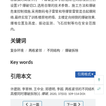
设置3个爆破切口,选用合理的技术参数、施工方法和爆破
危害控制措施,采用数码电子雷管和导爆管雷管混合起爆网
络,最终实现了训练楼原地坍塌、主楼定向倾倒的爆破效果,
爆堆位置及高度、振动监测、飞石控制等均在安全范围
内。
关键词
复杂环境
/
两栋紧邻
/
不同结构
/
爆破拆除
Key words
引用格式 ▾
引用本文
许建刚, 李翠林, 王中全, 郑德明, 李超. 两栋紧邻的不同结构
高楼同时爆破拆除[J].
爆破
, 2020, 37(03): 109-114 DOI:
上一篇
下一篇