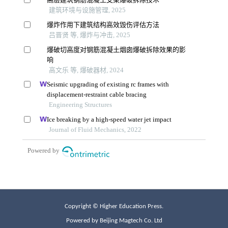
Copyright © Higher Education Press.
Powered by Beijing Magtech Co. Ltd