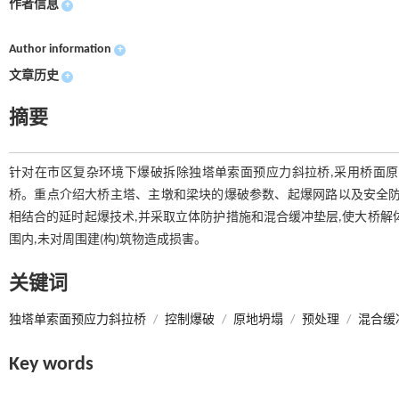
作者信息
+
Author information
+
文章历史
+
摘要
针对在市区复杂环境下爆破拆除独塔单索面预应力斜拉桥,采用桥面
桥。重点介绍大桥主塔、主墩和梁块的爆破参数、起爆网路以及安全防
相结合的延时起爆技术,并采取立体防护措施和混合缓冲垫层,使大桥解
围内,未对周围建(构)筑物造成损害。
关键词
独塔单索面预应力斜拉桥
/
控制爆破
/
原地坍塌
/
预处理
/
混合缓
Key words