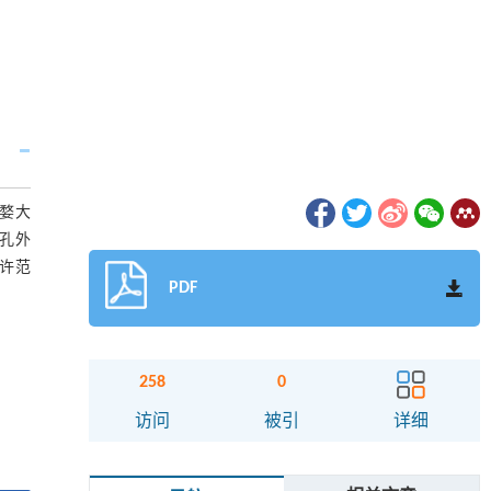
婺大
孔外
允许范
PDF
258
0
访问
被引
详细