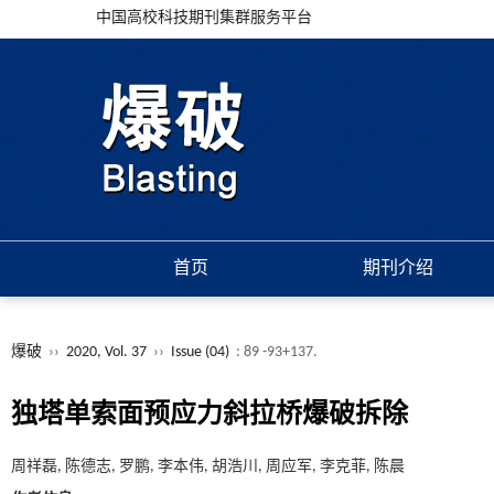
中国高校科技期刊集群服务平台
首页
期刊介绍
爆破
››
2020, Vol. 37
››
Issue (04)
: 89 -93+137.
独塔单索面预应力斜拉桥爆破拆除
周祥磊, 陈德志, 罗鹏, 李本伟, 胡浩川, 周应军, 李克菲, 陈晨