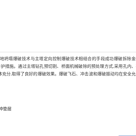
原地坍塌爆破技术与主塔定向控制爆破技术相结合的手段成功爆破拆除金
护措施。通过主塔钻孔预切割、桥面机械破除的预处理方式,采用孔内、
体充分,取得了良好的爆破效果。爆破飞石、冲击波和爆破振动均在安全
冲垫层