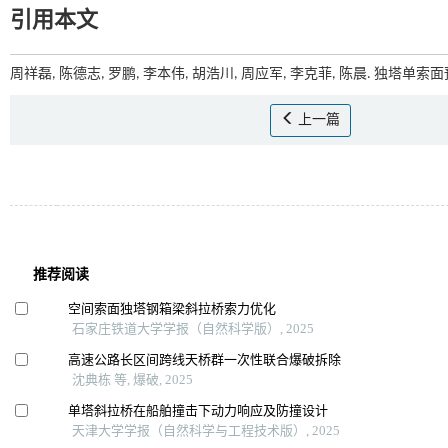
引用本文
周祥磊, 陈德志, 罗鹏, 李本伟, 胡浩川, 周应军, 李克菲, 陈晨. 独塔单索
上一篇