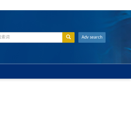
Adv search