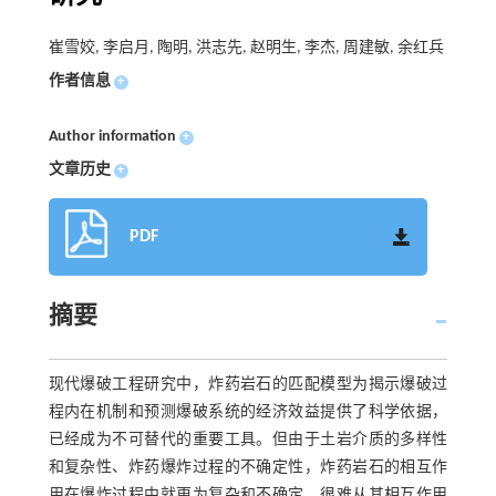
崔雪姣, 李启月, 陶明, 洪志先, 赵明生, 李杰, 周建敏, 余红兵
作者信息
+
Author information
+
文章历史
+
PDF
摘要
现代爆破工程研究中，炸药岩石的匹配模型为揭示爆破过
程内在机制和预测爆破系统的经济效益提供了科学依据，
已经成为不可替代的重要工具。但由于土岩介质的多样性
和复杂性、炸药爆炸过程的不确定性，炸药岩石的相互作
用在爆炸过程中就更为复杂和不确定，很难从其相互作用