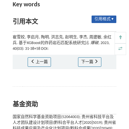
Key words
引用格式 ▾
引用本文
崔雪姣, 李启月, 陶明, 洪志先, 赵明生, 李杰, 周建敏, 余红
兵. 基于XGBoost的炸药岩石匹配系统研究[J].
爆破
, 2023,
40(03): 31-38+58 DOI:
上一篇
下一篇
基金资助
国家自然科学基金资助项目(52064003); 贵州省科技平台及
人才团队建设计划项目(黔科合平台人才[2020]5019); 贵州省
科技成果应用及产业化计划项目(黔科合成果[2020]2Y049);