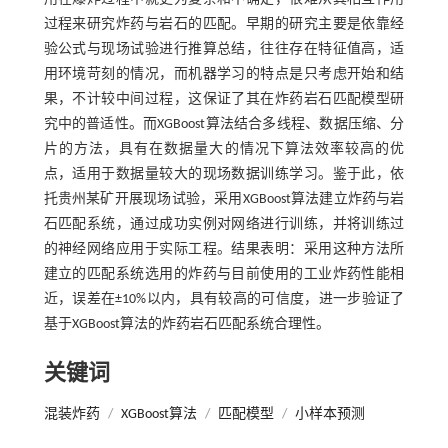
过程来研究炸药与岩石的匹配。早期的研究主要是依靠经
验公式与现场试验进行推算总结，往往存在特征值高，适
用环境苛刻的情况，而机器学习的特点是只考虑开始和结
果，不计较中间过程，这保证了其在炸药岩石匹配模型研
究中的普适性。而XGBoost算法结合多线程、数据压缩、分
片的方法，具有在数据量大的情况下算法效率较高的优
点，适用于数据量较大的现场数据训练学习。鉴于此，依
托贵州某矿开展现场试验，采用XGBoost算法建立炸药与岩
石匹配系统，通过成功实例对网络进行训练，并将训练过
的神经网络应用于实际工程。结果表明：采用这种方法所
建立的匹配系统选用的炸药与目前使用的工业炸药性能相
近，误差在±10%以内，具有较高的可信度，进一步验证了
基于XGBoost算法的炸药岩石匹配系统合理性。
关键词
混装炸药
/
XGBoost算法
/
匹配模型
/
小样本预测