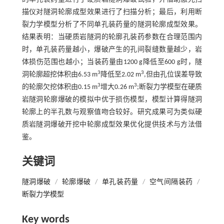
描仪对隧洞轮廓成型效果进行了扫描分析；最后，利用断
裂力学模型分析了不同单孔装药量的隧洞轮廓成型效果。
结果表明：当硬质岩隧洞的轮廓孔装药参数在合理范围内
时，单孔装药量越小，爆破产生的孔间裂缝数量越少，岩
体损伤范围也越小；当装药量由1200 g降低至600 g时，隧
3
3
洞轮廓超挖体积由6.53 m
降低至2.02 m
,但由孔位误差导致
3
3
的轮廓欠挖体积由0.15 m
增大0.26 m
;断裂力学模型在硬质
岩隧洞轮廓爆破的模拟中优于损伤模型，模型计算得隧洞
轮廓上的半孔数与观察值吻合较好。研究成果可为类似硬
质岩隧洞爆破开挖中轮廓成型效果优化提供技术与方法借
鉴。
关键词
隧洞爆破
/
轮廓爆破
/
单孔装药量
/
空气间隔装药
/
断裂力学模型
Key words