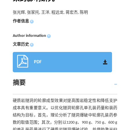
张光辉, 张家托, 王洋, 程远龙, 蒋宏杰, 陈明
作者信息
+
Author information
+
文章历史
+
PDF
摘要
硬质岩隧洞的轮廓成型效果对提高围岩稳定性和降低支护
成本具有重要意义。以优化隧洞轮廓孔单孔装药量和装药
结构为目标，首先，理论分析了隧洞爆破中轮廓孔装药参
数的取值范围；其次，分别以1200 g、900 g、750 g、600 g
的单孔装药量进行了硬质岩隧洞爆破试验，并借助激光扫