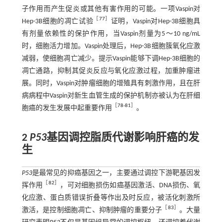
子作用而产生促炎或其他有害作用的可能。一项Vaspin对
［
77
］
Hep-3B细胞的凋亡试验
证明，Vaspin对Hep-3B细胞具
有剂量依赖性的保护作用，当Vaspin剂量为5～10 ng/mL
时，细胞活力增加。Vaspin处理后，Hep-3B细胞簇氧化应激
减弱，使细胞凋亡减少。提示Vaspin能够下调Hep-3B细胞的
凋亡通路，抑制其促炎反应与氧化应激过程，加重肿瘤进
展。同时，Vaspin对肿瘤细胞的增殖具有刺激作用，且在肝
病病程中Vaspin对新生血管生成的保护机制亦被认为在肝细
［
78
-
81
］
胞癌的发生发展中起重要作用
。
2
P53
基因调控脂质代谢影响肝癌的发
生
P53
是最常见的抑癌基因之一，主要通过调控下游靶基因发
［
82
］
挥作用
，可对细胞损伤如癌基因激活、DNA损伤、氧
化应激、蛋白质错误折叠等作出及时反应，被活化刺激所
［
83
］
激活，是控制细胞凋亡、抑制肿瘤的重要分子
。大量