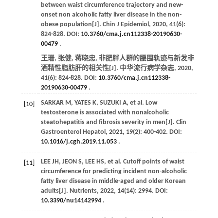
between waist circumference trajectory and new-
onset non alcoholic fatty liver disease in the non-
obese population[J].
Chin J Epidemiol
,
2020
,
41
(6):
824-828. DOI:
10.3760/cma.j.cn112338-20190630-
00479
.
王珊, 张健, 蒋晓忠, 非肥胖人群的腰围轨迹与新发非
酒精性脂肪肝的相关性[J].
中华流行病学杂志
,
2020
,
41
(6): 824-828. DOI:
10.3760/cma.j.cn112338-
20190630-00479
.
SARKAR
M
,
YATES
K
,
SUZUKI
A
, et al. Low
[10]
testosterone is associated with nonalcoholic
steatohepatitis and fibrosis severity in men[J].
Clin
Gastroenterol Hepatol
,
2021
,
19
(2): 400-402. DOI:
10.1016/j.cgh.2019.11.053
.
LEE
JH
,
JEON
S
,
LEE
HS
, et al. Cutoff points of waist
[11]
circumference for predicting incident non-alcoholic
fatty liver disease in middle-aged and older Korean
adults[J].
Nutrients
,
2022
,
14
(14): 2994. DOI:
10.3390/nu14142994
.