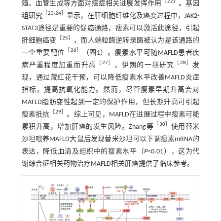
［
22
］
殖、血管生成等方面对癌症相关进展发挥作用
。基因
［
23
-
24
］
组研究
显示，在肝细胞纤维化及癌变过程中，JAK2-
STAT3途径是重要的促癌通路，瘦素可以激活此途径，引起
［
25
］
肝细胞癌变
，而人端粒酶逆转录酶被认为是该通路的
［
26
］
一个重要靶位
（
图1
）。瘦素水平可随MAFLD患者疾
［
27
］
［
28
］
病严重程度加重而升高
。伊朗的一项研究
发
现，通过藏红花干预，可以降低瘦素水平改善MAFLD炎症
指标，提高抗氧化能力。然而，尽管瘦素早期升高会对
MAFLD脂肪变性起到一定的保护作用，但长期升高可引起
［
29
］
瘦素抵抗
。综上可见，MAFLD在进展过程中瘦素可能
［
30
］
累积升高，增加肝癌的发生风险。Zhang等
使用替米
沙坦喂养MAFLD大鼠后发现替米沙坦可以下调瘦素mRNA的
表达，降低血清及组织中的瘦素水平（
P
<0.01），这为代
谢综合征相关药物治疗MAFLD相关肝癌提供了临床参考。