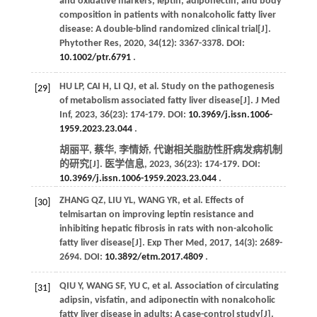
and oxidative markers, leptin, adiponectin, and body
composition in patients with nonalcoholic fatty liver
disease: A double-blind randomized clinical trial[J].
Phytother Res
,
2020
,
34
(12): 3367-3378. DOI:
10.1002/ptr.6791
.
HU
LP
,
CAI
H
,
LI
QJ
, et al. Study on the pathogenesis
[29]
of metabolism associated fatty liver disease[J].
J Med
Inf
,
2023
,
36
(23): 174-179. DOI:
10.3969/j.issn.1006-
1959.2023.23.044
.
胡丽平, 蔡华, 李情娇, 代谢相关脂肪性肝病发病机制
的研究[J].
医学信息
,
2023
,
36
(23): 174-179. DOI:
10.3969/j.issn.1006-1959.2023.23.044
.
ZHANG
QZ
,
LIU
YL
,
WANG
YR
, et al. Effects of
[30]
telmisartan on improving leptin resistance and
inhibiting hepatic fibrosis in rats with non-alcoholic
fatty liver disease[J].
Exp Ther Med
,
2017
,
14
(3): 2689-
2694. DOI:
10.3892/etm.2017.4809
.
QIU
Y
,
WANG
SF
,
YU
C
, et al. Association of circulating
[31]
adipsin, visfatin, and adiponectin with nonalcoholic
fatty liver disease in adults: A case-control study[J].