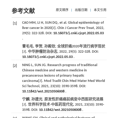
参考文献
原文顺序
|
出版日期
|
本文引用
CAO
MM
,
LI
H
,
SUN
DQ
, et al. Global epidemiology of
[1]
liver cancer in 2020[J].
Chin J Cancer Prev Treat
,
2022
,
29
(5): 322-328. DOI:
10.16073/j.cnki.cjcpt.2022.05.03
.
曹毛毛, 李贺, 孙殿钦, 全球肝癌2020年流行病学现状
[J].
中华肿瘤防治杂志
,
2022
,
29
(5): 322-328. DOI:
10.16073/j.cnki.cjcpt.2022.05.03
.
NING
L
,
SUN
JG
. Research progress of traditional
[2]
Chinese medcine and western medicine in
precancerous lesions of primary hepatic
carcinoma[J].
Mod Tradit Chin Med Mater Med World
Sci Technol
,
2021
,
23
(10): 3590-3598. DOI:
10.11842/wst.20210506008
.
宁麟, 孙建光. 原发性肝癌癌前病变中西医研究进展
[J].
世界科学技术-中医药现代化
,
2021
,
23
(10): 3590-
3598. DOI:
10.11842/wst.20210506008
.