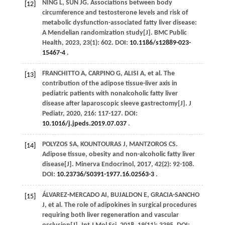
NING
L
,
SUN
JG
. Associations between body
[12]
circumference and testosterone levels and risk of
metabolic dysfunction-associated fatty liver disease:
A Mendelian randomization study[J].
BMC Public
Health
,
2023
,
23
(1): 602. DOI:
10.1186/s12889-023-
15467-4
.
FRANCHITTO
A
,
CARPINO
G
,
ALISI
A
, et al. The
[13]
contribution of the adipose tissue-liver axis in
pediatric patients with nonalcoholic fatty liver
disease after laparoscopic sleeve gastrectomy[J].
J
Pediatr
,
2020
,
216
: 117-127. DOI:
10.1016/j.jpeds.2019.07.037
.
POLYZOS
SA
,
KOUNTOURAS
J
,
MANTZOROS
CS
.
[14]
Adipose tissue, obesity and non-alcoholic fatty liver
disease[J].
Minerva Endocrinol
,
2017
,
42
(2): 92-108.
DOI:
10.23736/S0391-1977.16.02563-3
.
ÁLVAREZ-MERCADO
AI
,
BUJALDON
E
,
GRACIA-SANCHO
[15]
J
, et al. The role of adipokines in surgical procedures
requiring both liver regeneration and vascular