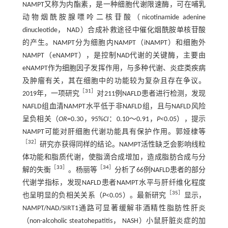
NAMPT又称为内酯素，是一种细胞代谢限速酶，可在哺乳
动物烟酰胺腺嘌呤二核苷酸（nicotinamide adenine
dinucleotide， NAD）合成补救途径中催化烟酰胺单核苷酸
的产生。NAMPT分为细胞内NAMPT（iNAMPT）和细胞外
NAMPT（eNAMPT），是控制NAD代谢的关键酶，主要由
eNAMPT作为细胞因子发挥作用，与多种代谢、炎症类疾病
及肿瘤有关，其在细胞中的功能较为复杂且存在争议。
［
31
］
2019年，一项研究
对211例NAFLD患者进行检测，发现
NAFLD组血清NAMPT水平低于非NAFLD组，且与NAFLD风险
呈负相关（
OR
=0.30，95%
CI
：0.10～0.91，
P
<0.05），提示
NAMPT可能对肝细胞代谢功能具有保护作用。郭娅棣等
［
32
］
研究亦获得同样的结论。NAMPT活性缺乏会影响线粒
体功能和脂质代谢，使脂滴合成增加，造成脂肪合成与分
［
33
］
［
34
］
解的失衡
。杨丽等
分析了66例NAFLD患者的部分
代谢学指标，发现NAFLD患者NAMPT水平与肝纤维化程度
［
35
］
也呈明显的负相关关系（
P
<0.05）。最新研究
显示，
NAMPT/NAD/SIRT1通路可显著缓解非酒精性脂肪性肝炎
（non-alcoholic steatohepatitis， NASH）小鼠肝脏炎症的加