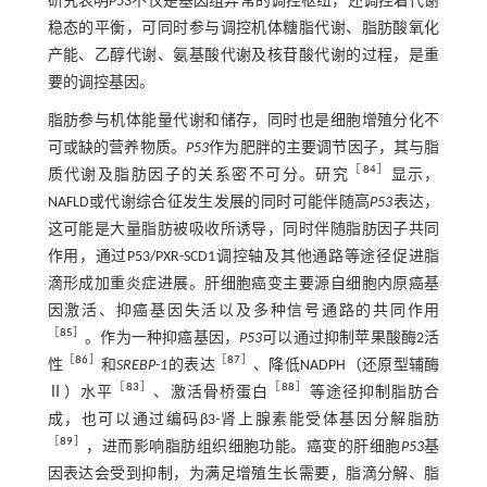
研究表明
P53
不仅是基因组异常的调控枢纽，还调控着代谢
稳态的平衡，可同时参与调控机体糖脂代谢、脂肪酸氧化
产能、乙醇代谢、氨基酸代谢及核苷酸代谢的过程，是重
要的调控基因。
脂肪参与机体能量代谢和储存，同时也是细胞增殖分化不
可或缺的营养物质。
P53
作为肥胖的主要调节因子，其与脂
［
84
］
质代谢及脂肪因子的关系密不可分。研究
显示，
NAFLD或代谢综合征发生发展的同时可能伴随高
P53
表达，
这可能是大量脂肪被吸收所诱导，同时伴随脂肪因子共同
作用，通过P53/PXR-SCD1调控轴及其他通路等途径促进脂
滴形成加重炎症进展。肝细胞癌变主要源自细胞内原癌基
因激活、抑癌基因失活以及多种信号通路的共同作用
［
85
］
。作为一种抑癌基因，
P53
可以通过抑制苹果酸酶2活
［
86
］
［
87
］
性
和
SREBP-1
的表达
、降低NADPH（还原型辅酶
［
83
］
［
88
］
Ⅱ）水平
、激活骨桥蛋白
等途径抑制脂肪合
成，也可以通过编码β3-肾上腺素能受体基因分解脂肪
［
89
］
，进而影响脂肪组织细胞功能。癌变的肝细胞
P53
基
因表达会受到抑制，为满足增殖生长需要，脂滴分解、脂