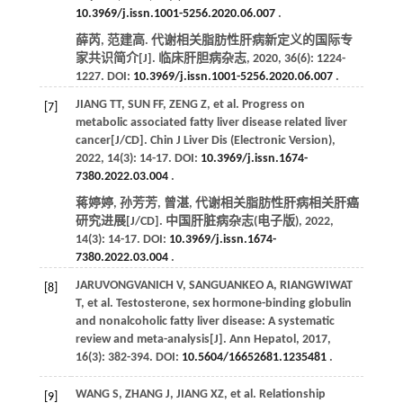
10.3969/j.issn.1001-5256.2020.06.007
.
薛芮, 范建高. 代谢相关脂肪性肝病新定义的国际专
家共识简介[J].
临床肝胆病杂志
,
2020
,
36
(6): 1224-
1227. DOI:
10.3969/j.issn.1001-5256.2020.06.007
.
JIANG
TT
,
SUN
FF
,
ZENG
Z
, et al. Progress on
[7]
metabolic associated fatty liver disease related liver
cancer[J/CD].
Chin J Liver Dis (Electronic Version)
,
2022
,
14
(3): 14-17. DOI:
10.3969/j.issn.1674-
7380.2022.03.004
.
蒋婷婷, 孙芳芳, 曾湛, 代谢相关脂肪性肝病相关肝癌
研究进展[J/CD].
中国肝脏病杂志
(电子版),
2022
,
14
(3): 14-17. DOI:
10.3969/j.issn.1674-
7380.2022.03.004
.
JARUVONGVANICH
V
,
SANGUANKEO
A
,
RIANGWIWAT
[8]
T
, et al. Testosterone, sex hormone-binding globulin
and nonalcoholic fatty liver disease: A systematic
review and meta-analysis[J].
Ann Hepatol
,
2017
,
16
(3): 382-394. DOI:
10.5604/16652681.1235481
.
WANG
S
,
ZHANG
J
,
JIANG
XZ
, et al. Relationship
[9]