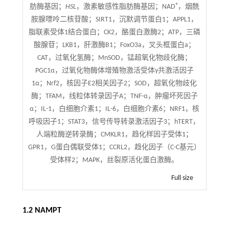
+
肪酶基因；
HSL
，激素敏感性脂肪酶基因；NAD
，烟酰
胺腺嘌呤二核苷酸；SIRT1，沉默调节蛋白1；APPL1，
脂联素受体1结合蛋白；CK2，酪蛋白激酶2；ATP，三磷
酸腺苷；LKB1，肝激酶B1；FoxO3a，叉头框蛋白a；
CAT，过氧化氢酶；MnSOD，锰超氧化物歧化酶；
PGC1α，过氧化物酶体增殖物激活受体γ共激活因子
1α；Nrf2，核因子E2相关因子2；SOD，超氧化物歧化
酶；TFAM，线粒体转录因子A；TNF-α，肿瘤坏死因子
α；IL-1，白细胞介素1；IL-6，白细胞介素6；NRF1，核
呼吸因子1；STAT3，信号传导转录激活因子3；hTERT，
人端粒酶逆转录酶；CMKLR1，趋化样因子受体1；
GPR1，G蛋白偶联受体1；CCRL2，趋化因子（C-C基元）
受体样2；MAPK，丝裂原活化蛋白激酶。
Full size
1.2 NAMPT