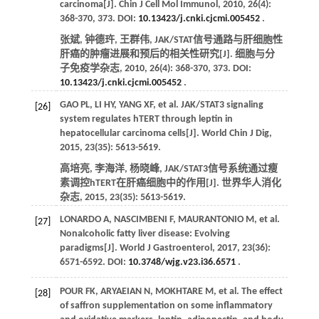
carcinoma[J].
Chin J Cell Mol Immunol
,
2010
,
26
(4):
368-370, 373. DOI:
10.13423/j.cnki.cjcmi.005452
.
张斌, 钟德玝, 王群伟, JAK/STAT信号通路与肝细胞性
肝癌的肿瘤进展和预后的相关性研究[J].
细胞与分
子免疫学杂志
,
2010
,
26
(4): 368-370, 373. DOI:
10.13423/j.cnki.cjcmi.005452
.
GAO
PL
,
LI
HY
,
YANG
XF
, et al. JAK/STAT3 signaling
[26]
system regulates hTERT through leptin in
hepatocellular carcinoma cells[J].
World Chin J Dig
,
2015
,
23
(35): 5613-5619.
高培亮, 李海洋, 杨晓峰, JAK/STAT3信号系统通过瘦
素调控hTERT在肝癌细胞中的作用[J].
世界华人消化
杂志
,
2015
,
23
(35): 5613-5619.
LONARDO
A
,
NASCIMBENI
F
,
MAURANTONIO
M
, et al.
[27]
Nonalcoholic fatty liver disease: Evolving
paradigms[J].
World J Gastroenterol
,
2017
,
23
(36):
6571-6592. DOI:
10.3748/wjg.v23.i36.6571
.
POUR
FK
,
ARYAEIAN
N
,
MOKHTARE
M
, et al. The effect
[28]
of saffron supplementation on some inflammatory