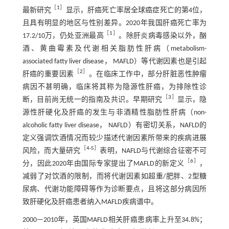
［
1
］
最新研究
显示，肝癌死亡率居全球癌症死亡的第4位，
且具有明显的地区与性别差异。2020年我国肝癌死亡率为
［
1
］
17.2/10万，仍处亚洲最高
。除肝炎病毒感染以外，酗
酒、黄曲霉素及代谢相关脂肪性肝病（metabolism-
associated fatty liver disease， MAFLD）等代谢因素也是引起
［
2
］
肝癌的重要因素
。在临床工作中，部分肝脏恶性肿瘤
病因不甚明确，临床将其称为隐源性肝癌，为排除性诊
［
3
］
断，目前尚无统一的指南及共识。早期研究
显示，隐
源性肝硬化及肝癌的发生与非酒精性脂肪性肝病（non-
alcoholic fatty liver disease， NAFLD）有密切关系，NAFLD的
定义强调饮酒情况而较少描述代谢因素所带来的疾病进展
［
4
-
5
］
风险，而大量研究
表明，NAFLD与代谢综合征密不可
［
6
］
分，因此2020年由国际专家提出了MAFLD的新定义
，
减弱了对饮酒的限制，而将代谢因素如超重/肥胖、2型糖
尿病、代谢功能障碍等作为诊断要点，且将这部分病因所
致肝硬化及肝癌患者纳入MAFLD疾病谱中。
2000—2010年，英国MAFLD相关肝癌患病率上升至34.8%；