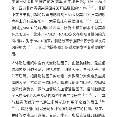
美国MAFLD相关肝癌的发病率逐年增长9%；1991—2010
［
7
］
年，亚洲非病毒感染原因相关肝癌增长约14.1%
。非健
康饮食结构引起的超重与肥胖对MAFLD及其相关肝癌的患
［
8
-
12
］
病率上升有重要影响，大量临床和数据研究
显示，
腰围是MAFLD的确切风险因素，腰臀比和睾酮水平为其潜
在风险因素。此外，MAFLD与NAFLD定义在脂肪变性风险方
面相似，对于NAFLD而言，脂肪分布于腹腔相较于腹壁发病
［
13
］
风险更大
，因此内脏脂肪组织对发病发挥着重要的作
用。
人体脂肪组织中含有大量脂肪因子，由脂肪细胞、免疫细
胞和内皮细胞分泌，包括激素、细胞因子、生长因子、胞
外基质等。根据脂肪因子的功能，大致可分为免疫反应类
脂肪因子、抗炎症细胞因子、脂质代谢调节因子、类固醇
激素代谢酶类、调节血管稳态血管活性因子。目前脂肪因
［
14
-
15
］
子已在NAFLD人群及动物模型中被广泛研究
，且其
［
16
-
与脂质代谢异常也通过多种机制作用于癌症的发生
19
］
。脂肪组织可以分泌多种物质对靶器官的代谢、炎症、
免疫等功能进行调控。目前，瘦素、脂联素等经典脂肪因