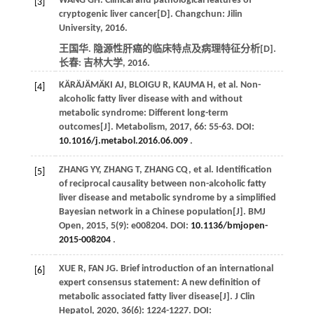
WANG
GH
. Clinical and pathological features of
[3]
cryptogenic liver cancer[D]. Changchun: Jilin
University,
2016
.
王国华. 隐源性肝癌的临床特点及病理特征分析[D].
长春: 吉林大学,
2016
.
KÄRÄJÄMÄKI
AJ
,
BLOIGU
R
,
KAUMA
H
, et al. Non-
[4]
alcoholic fatty liver disease with and without
metabolic syndrome: Different long-term
outcomes[J].
Metabolism
,
2017
,
66
: 55-63. DOI:
10.1016/j.metabol.2016.06.009
.
ZHANG
YY
,
ZHANG
T
,
ZHANG
CQ
, et al. Identification
[5]
of reciprocal causality between non-alcoholic fatty
liver disease and metabolic syndrome by a simplified
Bayesian network in a Chinese population[J].
BMJ
Open
,
2015
,
5
(9): e008204. DOI:
10.1136/bmjopen-
2015-008204
.
XUE
R
,
FAN
JG
. Brief introduction of an international
[6]
expert consensus statement: A new definition of
metabolic associated fatty liver disease[J].
J Clin
Hepatol
,
2020
,
36
(6): 1224-1227. DOI: