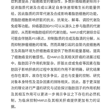
症刺激提高了细胞癌变的敏感性，多数肝癌细胞更倾向于
促进脂质代谢及合成以满足自身快速增殖生长的能量供
给，因此脂质的异常代谢及合成影响着脂肪细胞的功能，
而脂肪细胞影响肝脏的抗炎、抗氧化、解毒、调控代谢及
免疫等功能。抑癌基因如
P53
可以从源头上参与脂质的代谢
调控，从而影响脂肪组织的代谢功能。NAFLD或代谢综合征
可能会伴随高
P53
表达，抑制脂质的合成及脂滴的分解，从
而抑制肿瘤细胞的增殖。然而高糖引起的血管内皮细胞再
生及高脂环境为肝细胞癌变提供了物质和能量基础，提高
了细胞癌变的敏感性。在MAFLD及其相关肝癌的进展过程
中，脂肪因子作用机制复杂，肝脏炎症或免疫等因素在脂
肪因子影响肝病的过程中发挥的作用不甚明确，研究结果
也存在差异，故存在较多争议，这也与变量的控制、研究
对象本身特性及混杂因素的排除相关。因此，基于更深层
次的理论进行严谨的研究与试验探讨脂肪因子的作用机制
及其相互作用可以更进一步揭示争议之下存在的必然机
制，为临床控制MAFLD及其相关肝癌提供更加有力的证
据。