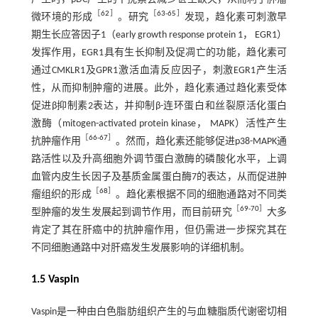
［
62
］
［
63
-
65
］
微环境的形成
。研究
发现，趋化素可刺激早
期生长应答因子1（early growth response protein 1， EGR1）
发挥作用，EGR1具有生长抑制及促凋亡的功能，趋化素可
通过CMKLR1及GPR1激活血清反应因子，刺激EGR1产生活
性，从而抑制肿瘤的进展。此外，趋化素通过趋化素受体
促进β抑制素2表达，并抑制β-连环蛋白和丝裂原活化蛋白
激酶（mitogen-activated protein kinase， MAPK）活性产生
［
66
-
67
］
抗肿瘤作用
。然而，趋化素还能够促进p38-MAPK通
路活性以及升高细胞外调节蛋白激酶的磷酸化水平，上调
血管内皮生长因子及基质金属蛋白酶7的表达，从而促进肿
［
68
］
瘤组织的形成
。趋化素根据不同的细胞通路对不同类
［
69
-
70
］
型肿瘤的发生发展起到调节作用，而目前研究
大多
肯定了其在肝癌中的抗肿瘤作用，但仍需进一步探究其在
不同细胞通路中对肝癌发生发展影响的详细机制。
1.5 Vaspin
Vaspin是一种由白色脂肪组织产生的与血糖脂质代谢密切相