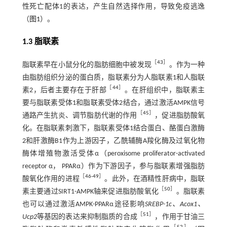
性死亡配体1的表达，产生自然选择作用，导致免疫逃逸
（
图1
）。
1.3 脂联素
［
43
］
脂联素早在小鼠分化的脂肪细胞中被发现
。作为一种
由脂肪组织分泌的蛋白质，脂联素分为人脂联素1和人脂联
［
44
］
素2，后者主要存在于肝部
。在肝组织中，脂联素主
要与脂联素受体1和脂联素受体2结合，通过激活AMPK信号
［
45
］
通路产生抗炎、调节脂肪代谢的作用
，促进脂肪酸氧
化。在脂联素刺激下，脂联素受体1结合蛋白、酪蛋白激酶
2和肝激酶B1作为上游因子，乙酰辅酶A羧化酶及过氧化物
酶体增殖物激活受体α（peroxisome proliferator-activated
receptor α， PPARα）作为下游因子，参与脂联素增强脂肪
［
46
-
49
］
酸氧化作用的进程
。此外，在酒精性肝病中，脂联
［
50
］
素主要通过SIRT1-AMPK轴来促进脂肪酸氧化
。脂联素
也可以通过激活AMPK-PPARα途径影响
SREBP-1c、Acox1、
［
51
］
Ucp2
等基因的表达来抑制脂质的合成
，作用于甘油三