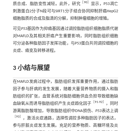
［
90
］
质合成、脂肪变性减轻。此外，研究
显示，P53凋亡
刺激蛋白2分子N段可与SIRT1分子结合协同抑制肝癌HepG2
细胞脂质的合成及脂滴的分解，抑制肿瘤细胞的增殖。
可见
P53
基因作为抑癌基因通过调控脂肪组织细胞脂质代谢
对MAFLD及其相关肝癌产生重要影响，同时脂肪组织细胞
可分泌各种脂肪因子发挥功能，与P53蛋白共同调控细胞的
炎症、癌变及转移进程。
3 小结与展望
在MAFLD发病过程中，脂肪组织发挥重要作用，通过脂肪
因子参与肝病的发生发展，随着大量营养物质的摄入和脂
肪组织的扩张，血管系统对脂肪细胞供血负担导致细胞缺
［
91
-
92
］
血缺氧从而诱导脂肪组织产生炎症趋化因子
，同时
游离脂肪酸增加，导致脂肪组织中DNA损伤、
P53
表达上调
［
93
］
，激活炎症通路，选择性调控多种脂肪因子的表达，
参与肝脏炎症发生发展。充足的营养物质、高糖环境及炎