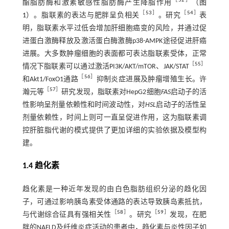
［
52
］
酯脂肪酶和激素敏感性脂肪酶产生降脂作用
（
图
［
53
］
［
54
］
1
）。脂联素的表达与肥胖呈负相关
。研究
表
明，脂联素水平过低会增加肝细胞癌变的风险，并通过促
进蛋白激酶释放及激活蛋白酶激酶p38-AMPK途径促进肝癌
进展。大多数肿瘤细胞的表面都可表达脂联素受体，正常
［
55
］
情况下脂联素可以通过激活PI3K/AKT/mTOR、JAK/STAT
［
56
］
和Akt1/FoxO1通路
抑制炎症进展及肿瘤增殖生长。许
［
57
］
瀚元等
研究发现，脂联素对HepG2细胞
FAS
启动子的活
性影响呈剂量依赖性和时间波动性，对
HSL
启动子的活性呈
剂量依赖性，时间上则可一直呈促进作用，这为脂联素调
控肝脏脂代谢的模式提供了更加详细的实验依据及模型构
建。
1.4 趋化素
趋化素是一种近年发现的由白色脂肪组织分泌的趋化因
子，可通过影响胰岛素受体通路的表达导致胰岛素抵抗，
［
58
］
［
59
］
与代谢综合征具有强相关性
。研究
发现，在肥
胖的NAFLD及纤维炎症活动的患者中，趋化素与炎性因子如