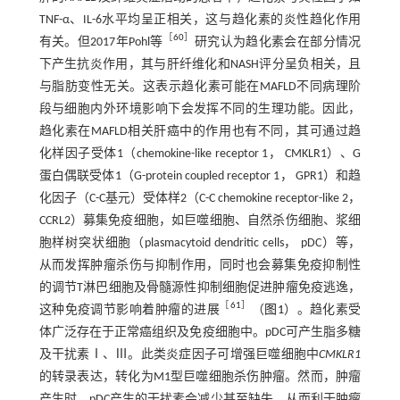
TNF-α、IL-6水平均呈正相关，这与趋化素的炎性趋化作用
［
60
］
有关。但2017年Pohl等
研究认为趋化素会在部分情况
下产生抗炎作用，其与肝纤维化和NASH评分呈负相关，且
与脂肪变性无关。这表示趋化素可能在MAFLD不同病理阶
段与细胞内外环境影响下会发挥不同的生理功能。因此，
趋化素在MAFLD相关肝癌中的作用也有不同，其可通过趋
化样因子受体1（chemokine-like receptor 1， CMKLR1）、G
蛋白偶联受体1（G-protein coupled receptor 1， GPR1）和趋
化因子（C-C基元）受体样2（C-C chemokine receptor-like 2，
CCRL2）募集免疫细胞，如巨噬细胞、自然杀伤细胞、浆细
胞样树突状细胞（plasmacytoid dendritic cells， pDC）等，
从而发挥肿瘤杀伤与抑制作用，同时也会募集免疫抑制性
的调节T淋巴细胞及骨髓源性抑制细胞促进肿瘤免疫逃逸，
［
61
］
这种免疫调节影响着肿瘤的进展
（
图1
）。趋化素受
体广泛存在于正常癌组织及免疫细胞中。pDC可产生脂多糖
及干扰素Ⅰ、Ⅲ。此类炎症因子可增强巨噬细胞中
CMKLR1
的转录表达，转化为M1型巨噬细胞杀伤肿瘤。然而，肿瘤
产生时，pDC产生的干扰素会减少甚至缺失，从而利于肿瘤