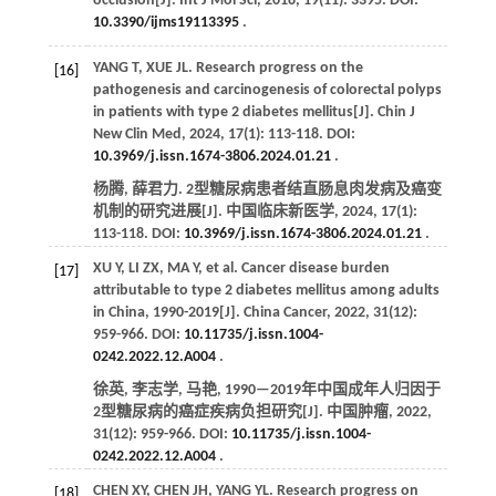
occlusion[J].
Int J Mol Sci
,
2018
,
19
(11): 3395. DOI:
10.3390/ijms19113395
.
YANG
T
,
XUE
JL
. Research progress on the
[16]
pathogenesis and carcinogenesis of colorectal polyps
in patients with type 2 diabetes mellitus[J].
Chin J
New Clin Med
,
2024
,
17
(1): 113-118. DOI:
10.3969/j.issn.1674-3806.2024.01.21
.
杨腾, 薛君力. 2型糖尿病患者结直肠息肉发病及癌变
机制的研究进展[J].
中国临床新医学
,
2024
,
17
(1):
113-118. DOI:
10.3969/j.issn.1674-3806.2024.01.21
.
XU
Y
,
LI
ZX
,
MA
Y
, et al. Cancer disease burden
[17]
attributable to type 2 diabetes mellitus among adults
in China, 1990-2019[J].
China Cancer
,
2022
,
31
(12):
959-966. DOI:
10.11735/j.issn.1004-
0242.2022.12.A004
.
徐英, 李志学, 马艳, 1990—2019年中国成年人归因于
2型糖尿病的癌症疾病负担研究[J].
中国肿瘤
,
2022
,
31
(12): 959-966. DOI:
10.11735/j.issn.1004-
0242.2022.12.A004
.
CHEN
XY
,
CHEN
JH
,
YANG
YL
. Research progress on
[18]