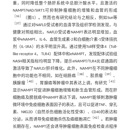
重，同时降低整个肠肝系统中总胆汁酸水平，且激活的
NAMPT/NAD/SIRT1可抑制肿瘤细胞的增殖和血管的形成
［
36
］
（
图1
）。然而也有研究结论与之相反，例如Sun等
［
37
］
通过对NAFLD受试者的血清学及组织学检测发现，与
健康对照组相比，NAFLD受试者NAMPT表达明显增加，血
浆中eNAMPT、IL-6、血管生成素-2和白细胞介素-1受体拮抗
剂（IL-1RA）的水平明显升高。通过使用Toll样受体4（Toll-
like receptor 4， TLR4）配体中和eNAMPT，发现配体试验组
NASH相关指标均明显下降，提示eNAMPT/TLR4炎症通路的
激活导致了NAFLD/肝纤维化。此外，NAMPT在不同肿瘤细
［
38
］
［
39
］
胞中的功能也不相同，如在结肠癌
、胶质瘤
、
［
40
］
［
41
］
胰腺瘤
、胃腺癌等肿瘤中其表达上调，有研究
显示NAMPT可促进肿瘤细胞增殖和新生血管形成。而在肝
细胞癌及膀胱癌中NAMPT表达下调，NAMPT能够刺激肿瘤
微环境中免疫细胞表面因子的表达，且可以促进TNF、穿孔
素、NKG2D（自然杀伤细胞活化性受体）、CD40的表达和
［
42
］
分泌，从而诱导免疫细胞杀伤及癌细胞凋亡
。若肿瘤
长期存在，NAMPT还会诱导肿瘤细胞表面免疫检查点程序