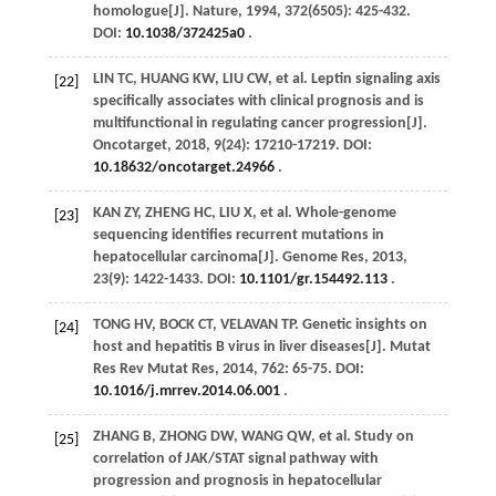
homologue[J].
Nature
,
1994
,
372
(6505): 425-432.
DOI:
10.1038/372425a0
.
LIN
TC
,
HUANG
KW
,
LIU
CW
, et al. Leptin signaling axis
[22]
specifically associates with clinical prognosis and is
multifunctional in regulating cancer progression[J].
Oncotarget
,
2018
,
9
(24): 17210-17219. DOI:
10.18632/oncotarget.24966
.
KAN
ZY
,
ZHENG
HC
,
LIU
X
, et al. Whole-genome
[23]
sequencing identifies recurrent mutations in
hepatocellular carcinoma[J].
Genome Res
,
2013
,
23
(9): 1422-1433. DOI:
10.1101/gr.154492.113
.
TONG
HV
,
BOCK
CT
,
VELAVAN
TP
. Genetic insights on
[24]
host and hepatitis B virus in liver diseases[J].
Mutat
Res Rev Mutat Res
,
2014
,
762
: 65-75. DOI:
10.1016/j.mrrev.2014.06.001
.
ZHANG
B
,
ZHONG
DW
,
WANG
QW
, et al. Study on
[25]
correlation of JAK/STAT signal pathway with
progression and prognosis in hepatocellular