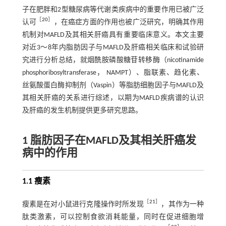
子在肥胖和2型糖尿病等代谢类疾病中的重要作用已被广泛
［
20
］
认可
，在癌症方面的作用也被广泛研究，明确其作用
机制对MAFLD及其相关肝癌具有重要临床意义。本文主要
对近3～8年内脂肪因子与MAFLD及肝癌相关临床和试验研
究进行分析总结，就烟酰胺磷酸糖苷转移酶（nicotinamide
phosphoribosyltransferase， NAMPT）、脂联素、趋化素、
丝氨酸蛋白酶抑制剂（Vaspin）等脂肪细胞因子与MAFLD及
其相关肝癌的关系进行综述，以期为MAFLD疾病谱的认识
及肝癌的发生机制提供更多研究思路。
1 脂肪因子在MAFLD及其相关肝癌发
病中的作用
1.1 瘦素
［
21
］
瘦素是在对小鼠进行克隆操作时所发现
，其作为一种
肽类激素，可以控制食欲消耗能量，同时在促进细胞增