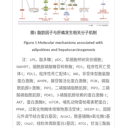
图1 脂肪因子与肝癌发生相关分子机制
Figure 1 Molecular mechanisms associated with
adipokines and hepatocarcinogenesis
注：
LPS，脂多糖；pDC，浆细胞样树突状细胞；
NAMPT，烟酰胺磷酸糖苷转移酶；PD1，程序性死亡受
体1；PDL1，程序性死亡配体1；JAK，非受体型酪氨酸
蛋白激酶；AMPK，腺苷酸活化蛋白激酶；PI3K，磷脂
酰肌醇3-激酶；PIP2，二磷酸磷脂酰肌醇；PIP3，三磷
酸磷脂酰肌醇；PDK1，3-磷酸肌醇依赖的蛋白激酶-1；
AKT，蛋白激酶B；mTOR，哺乳动物雷帕霉素靶蛋白；
PPAR，过氧化物酶体增殖物激活受体；
SREBP-1c
，固醇
元件调节结合蛋白基因；
Acox1
，酰基辅酶A氧化酶1基
因；
Ucp2
，线粒体偶联蛋白2基因；
ATGL
，甘油三酯脂