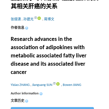
其相关肝癌的关系
张熠潇
,
孙建光
,
蒋博文
作者信息
+
Research advances in the
association of adipokines with
metabolic associated fatty liver
disease and its associated liver
cancer
Yixiao ZHANG
,
Jianguang SUN
,
Bowen JIANG
Author information
+
文章历史
+