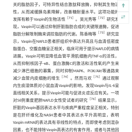
关的脂肪因子，可特异性结合激肽释放酶，抑制其生物活
性，从而减缓胰岛素降解，改善糖耐量水平。这项功能的
［
71
］
［
72
］
发挥有赖于Vaspin的生物活性
。吴光秀等
研究发
现，Vaspin可以通过抑制肝脏脂肪合成的关键限速酶，促进
［
73
］
脂肪分解限制酶来调控脂肪的代谢。陈香梅等
研究显
示，Vaspin在NAFLD患者肝组织中表达升高且与血清低密度
脂蛋白、空腹血糖呈正相关，临床可用于提示NAFLD的病情
进展。Vaspin可明显降低血管平滑肌细胞内TNF-α的活性，
从而抑制核因子-κB、蛋白激酶C的激活和活性氧的产生来
减少淋巴细胞的募集，同时抑制MAPK、PI3K/Akt等通路来
［
74
］
［
75
］
减少血管内皮细胞的增生
。然而马欢
通过观察
内生痰湿体质对小鼠血清Vaspin的影响，发现Vaspin与IL-6呈
直线相关关系，提示Vaspin可能与促进炎症反应有关。一项
［
76
］
对56例重度肥胖NAFLD女性受试者的研究
结果显示，
肝脏的Vaspin基因表达水平与疾病严重程度呈正相关，特别
是在肝纤维化及NASH患者中其表达水平升高明显，表明
Vaspin mRNA的表达具有非线性的特点，而即使考虑到混杂
因素，也不能排除Vaspin高表达的有害作用，或者与其他因