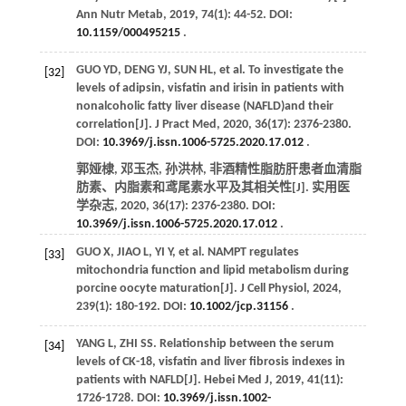
Ann Nutr Metab
,
2019
,
74
(1): 44-52. DOI:
10.1159/000495215
.
GUO
YD
,
DENG
YJ
,
SUN
HL
, et al. To investigate the
[32]
levels of adipsin, visfatin and irisin in patients with
nonalcoholic fatty liver disease (NAFLD)and their
correlation[J].
J Pract Med
,
2020
,
36
(17): 2376-2380.
DOI:
10.3969/j.issn.1006-5725.2020.17.012
.
郭娅棣, 邓玉杰, 孙洪林, 非酒精性脂肪肝患者血清脂
肪素、内脂素和鸢尾素水平及其相关性[J].
实用医
学杂志
,
2020
,
36
(17): 2376-2380. DOI:
10.3969/j.issn.1006-5725.2020.17.012
.
GUO
X
,
JIAO
L
,
YI
Y
, et al. NAMPT regulates
[33]
mitochondria function and lipid metabolism during
porcine oocyte maturation[J].
J Cell Physiol
,
2024
,
239
(1): 180-192. DOI:
10.1002/jcp.31156
.
YANG
L
,
ZHI
SS
. Relationship between the serum
[34]
levels of CK-18, visfatin and liver fibrosis indexes in
patients with NAFLD[J].
Hebei Med J
,
2019
,
41
(11):
1726-1728. DOI:
10.3969/j.issn.1002-