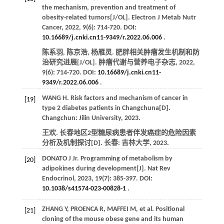
the mechanism, prevention and treatment of
obesity-related tumors[J/OL].
Electron J Metab Nutr
Cancer
,
2022
,
9
(6): 714-720. DOI:
10.16689/j.cnki.cn11-9349/r.2022.06.006
.
陈系羽, 陈京浩, 杨雁灵. 肥胖相关肿瘤发生机制和防
治研究进展[J/OL].
肿瘤代谢与营养电子杂志
,
2022
,
9
(6): 714-720. DOI:
10.16689/j.cnki.cn11-
9349/r.2022.06.006
.
WANG
H
. Risk factors and mechanism of cancer in
[19]
type 2 diabetes patients in Changchuna[D].
Changchun: Jilin University,
2023
.
王欢. 长春地区2型糖尿病患者伴发癌症的危险因素
分析及机制探讨[D]. 长春: 吉林大学,
2023
.
DONATO
J
Jr
. Programming of metabolism by
[20]
adipokines during development[J].
Nat Rev
Endocrinol
,
2023
,
19
(7): 385-397. DOI:
10.1038/s41574-023-00828-1
.
ZHANG
Y
,
PROENCA
R
,
MAFFEI
M
, et al. Positional
[21]
cloning of the mouse obese gene and its human