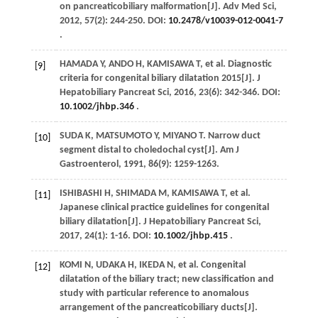
on pancreaticobiliary malformation[J].
Adv Med Sci
,
2012
,
57
(2): 244-250. DOI:
10.2478/v10039-012-0041-7
.
HAMADA
Y
,
ANDO
H
,
KAMISAWA
T
, et al. Diagnostic
[9]
criteria for congenital biliary dilatation 2015[J].
J
Hepatobiliary Pancreat Sci
,
2016
,
23
(6): 342-346. DOI:
10.1002/jhbp.346
.
SUDA
K
,
MATSUMOTO
Y
,
MIYANO
T
. Narrow duct
[10]
segment distal to choledochal cyst[J].
Am J
Gastroenterol
,
1991
,
86
(9): 1259-1263.
ISHIBASHI
H
,
SHIMADA
M
,
KAMISAWA
T
, et al.
[11]
Japanese clinical practice guidelines for congenital
biliary dilatation[J].
J Hepatobiliary Pancreat Sci
,
2017
,
24
(1): 1-16. DOI:
10.1002/jhbp.415
.
KOMI
N
,
UDAKA
H
,
IKEDA
N
, et al. Congenital
[12]
dilatation of the biliary tract; new classification and
study with particular reference to anomalous
arrangement of the pancreaticobiliary ducts[J].