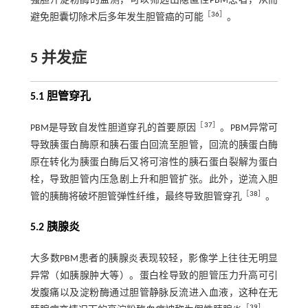
强胆汁淀粉酶的监测，可以筛选出隐匿性PBM患者，从而
［
36
］
避免胆囊切除术后多年发生胆管癌的可能
。
5 并发症
5.1 胆管穿孔
［
37
］
PBM是导致自发性胆道穿孔的首要原因
。PBM异常可
导致胰蛋白酶原和胰石蛋白回流至胆管，回流的胰蛋白酶
原在转化为胰蛋白酶后又将可溶性的胰石蛋白裂解为蛋白
栓，导致胆管内压急剧上升和胆管扩张。此外，逆流入胆
［
38
］
管的胰酶将破坏胆管弹性纤维，最终导致胆管穿孔
。
5.2 胰腺炎
大多数PBM患者的胰腺炎表现较轻，影像学上往往无明显
异常（如胰腺肿大等）。蛋白栓导致的胆管压力升高可引
发腹痛以及淀粉酶通过胆管静脉反流进入血液，这种在无
［
39
］