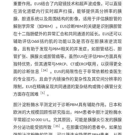
重要作用。EUS结合了内窥镜技术和超声波成像，可以直接
在消化道壁内行实时超声扫描，能够提供高分辨率的胰
腺、胆道系统以及周围结构的影像，适用于评估胰胆管的
解剖学异常（如PBM）。EUS诊断PBM的关键是识别胰胆管
在十二指肠壁外的异常汇合和共同通道的延长。EUS还可以
辅助评估Oddi括约肌的功能以及是否存在胆胰液逆流现
象，且有助于发现与PBM相关的并发症，如胆管结石、胆
管扩张、胰腺炎或胆管癌等。虽然EUS在评估PBM方面具有
独特优势，但其通常与MRCP、CT或ERCP联用，以获得更全
［
34
］
面的诊断信息
。EUS的局限性在于非常依赖检查医生
的专业技巧，且由于内镜操作的复杂性及其空间分辨率的
限制，EUS在精确呈现共同通道的复杂结构或微小胰管分支
［
5
］
方面存在困难
。
胆汁淀粉酶水平测定对于诊断PBM具有辅助作用。日本和
欧洲的大规模回顾性研究指出，PBM患者中胆汁淀粉酶水
平常超过50 000 U/L。究其原因，可能是胰腺炎引发的胰腺
［
35
］
外分泌功能受损所致
。在胆囊切除的患者中，如果加