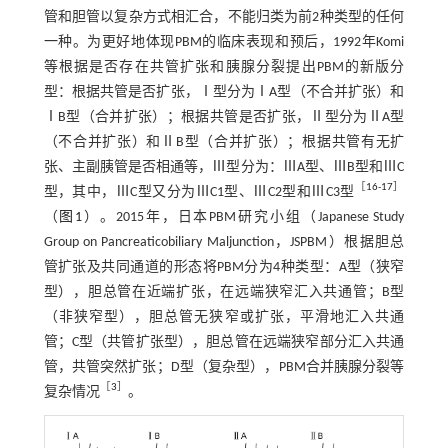
管和胆管以复杂方式相汇合，不能归类为前2种类型的任何
一种。为更好地体现PBM的临床表现和预后，1992年Komi
等根据是否存在共管扩张和胰腺分裂提出PBM的新版分
型：根据共管是否扩张，Ⅰ型分为Ⅰ‍A型（不合并扩张）和
ⅠB型（合并扩张）；根据共管是否扩张，Ⅱ型分为ⅡA型
（不合并扩张）和ⅡB型（合并扩张）；根据共管有无扩
张、主副胰管是否相通等，Ⅲ型分为：ⅢA型、ⅢB型和ⅢC
［
16
-
17
］
型，其中，ⅢC型又分为ⅢC1型、ⅢC2型和ⅢC3型
（
图1
）。2015年，日本PBM研究小组（Japanese Study
Group on Pancreaticobiliary Maljunction，JSPBM）根据胆总
管扩张及共同通道的形态将PBM分为4种类型：A型（狭窄
型），胆总管在近端扩张，在远端狭窄汇入共通管；B型
（非狭窄型），胆总管无狭窄或扩张，平滑地汇入共通
管；C型（共管扩张型），胆总管在远端狭窄部分汇入共通
管，共管突然扩张；D型（复杂型），PBM合并胰腺分裂等
［
3
］
复杂情况
。