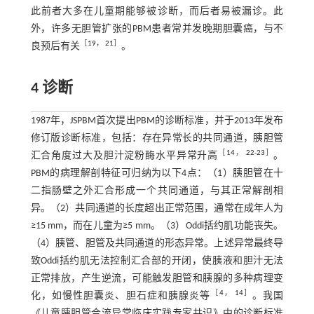
此前者大多在儿童期能够被诊断，而后者易被漏诊。此
外，许多无胆管扩张的PBM患者常并发晚期胆囊癌，与不
［
19
，
21
］
良预后有关
。
4 诊断
1987年，JSPBM首次提出PBM的诊断标准，并于2013年发布
修订版诊断标准，包括：存在异常长的共同通道，胰胆管
［
14
，
22
-
23
］
汇合角度过大及胆汁淀粉酶水平异常升高
。
PBM的病理解剖特征可归纳为以下4点：（1）胰胆管在十
二指肠壁之外汇合形成一个共同通道，与其正常解剖相
异。（2）共同通道的长度超出正常范围，通常在成年人为
≥15 mm，而在儿童为≥5 mm。（3）Oddi括约肌功能丧失。
（4）胰管、胆管及共同通道的形态异常。上述异常最终导
致Oddi括约肌无法控制汇合部的开闭，使胰液和胆汁无法
正常排放，产生逆流，可能触发胆管和胰腺的多种病理变
［
4
，
14
］
化，如慢性胆囊炎、胆石症和胰腺炎等
。我国
《儿童胰胆管合流异常临床实践专家共识》中的诊断标准