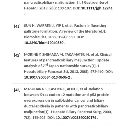
pancreaticobiliary maljunction[J].
J Gastroenterol
Hepatol
,
2013
,
28
(): 103-107. DOI:
10.1111/jgh.12241
.
SUN
H
,
WARREN
J
, YIP J, et al. Factors influencing
[41]
gallstone formation: A review of the literature[J].
Biomolecules
,
2022
,
12
(4): 550. DOI:
10.3390/biom12040550
.
MORINE
Y
,
SHIMADA
M
,
TAKAMATSU
H
, et al. Clinical
[42]
features of pancreaticobiliary maljunction: Update
nd
analysis of 2
Japan-nationwide survey[J].
J
Hepatobiliary Pancreat Sci
,
2013
,
20
(5): 472-480. DOI:
10.1007/s00534-013-0606-2
.
MASUHARA
S
,
KASUYA
K
,
AOKI
T
, et al. Relation
[43]
between K-ras codon 12 mutation and p53 protein
overexpression in gallbladder cancer and biliary
ductal epithelia in patients with pancreaticobiliary
maljunction[J].
J Hepato Biliary Pancreat Surg
,
2000
,
7
(2): 198-205. DOI:
10.1007/s005340050176
.