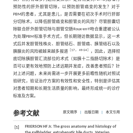
预防性的肝外胆管切除，以预防胆管癌变的发生？对于
PBM的患者，尤其是患儿，是否需要在初次手术时行肝部
分切除术，以降低胆管癌变和胆管炎的风险？尽管胆囊切
除联合肝外胆管切除与胆管空肠Roux-en-Y吻合重建被公认
为处理PBM标准手术方式，但长期随访数据显示，这一术
式后并发胆管残株炎、胆管结石、胆管癌、胰管结石以及
［
17
，
49
-
54
］
胰腺炎的风险被越来越多报道
，因此，选择彻
底切除胰胆管汇流部位的术式（如胰十二指肠切除术）是
否可以更有效地预防上述远期并发症，改善患者预后？针
对上述问题，未来尚需进一步开展更多前瞻性随机对照试
验研究，验证治疗方案的有效性和安全性，特别是评估其
对患者短期和长期生活质量的影响，最终形成统一的诊疗
标准及方案。
参考文献
原文顺序
|
出版日期
|
本文引用
FRIERSON
HF
Jr
. The gross anatomy and histology of
[1]
the gallbladder, extrahepatic bile ducts, Vaterian