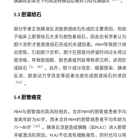
胰腺病变情况下的高淀粉酶血症被称为假性胰腺炎
。
5.3 胆道结石
部分学者主张胰液反流是胆道结石形成的主要原因，但由
于临床上胆管结石大多为胆色素结石，因此也有学者认为
胆汁淤积才是胆道结石形成的关键因素。PBM导致胆汁排
出受阻，引起胆汁淤积，胆汁在胆道内停留时间过长将过
度浓缩，导致胆固醇、胆色素或钙盐等物质沉积，进而形
［
5
，
40
］
成结石
。此外，胆汁成分改变、细菌感染、胰液
反流、胆道动力学改变等因素也是形成胆道结石的诱因
［
41
］
。
5.4 胆管癌变
PBM与胆管癌的高风险相关。合并PBM的胆管癌患者平均
发病年龄为60岁，而未合并PBM的胆管癌患者平均年龄为
［
42
］
75～80岁
。胰液反流是造成胰酶（如PLA2）进入胆管
并被激活的原因。PLA2不仅具有细胞毒性，同时也可以将