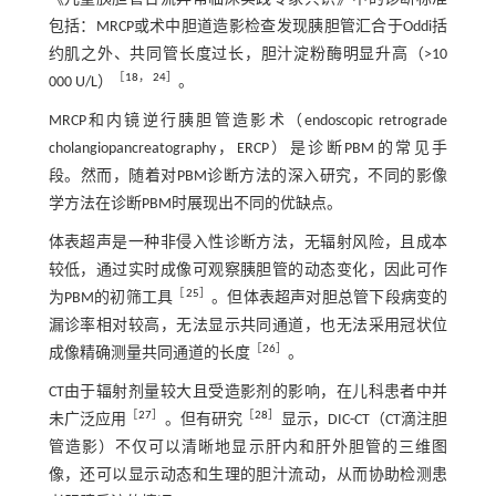
包括：MRCP或术中胆道造影检查发现胰胆管汇合于Oddi括
约肌之外、共同管长度过长，胆汁淀粉酶明显升高（>10
［
18
，
24
］
000 U/L）
。
MRCP和内镜逆行胰胆管造影术（endoscopic retrograde
cholangiopancreatography，ERCP）是诊断PBM的常见手
段。然而，随着对PBM诊断方法的深入研究，不同的影像
学方法在诊断PBM时展现出不同的优缺点。
体表超声是一种非侵入性诊断方法，无辐射风险，且成本
较低，通过实时成像可观察胰胆管的动态变化，因此可作
［
25
］
为PBM的初筛工具
。但体表超声对胆总管下段病变的
漏诊率相对较高，无法显示共同通道，也无法采用冠状位
［
26
］
成像精确测量共同通道的长度
。
CT由于辐射剂量较大且受造影剂的影响，在儿科患者中并
［
27
］
［
28
］
未广泛应用
。但有研究
显示，DIC-CT（CT滴注胆
管造影）不仅可以清晰地显示肝内和肝外胆管的三维图
像，还可以显示动态和生理的胆汁流动，从而协助检测患