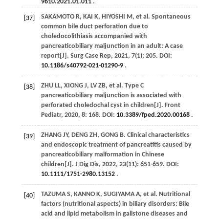
9610.2021.01.011
.
SAKAMOTO
R
, KAI K,
HIYOSHI
M
, et al. Spontaneous
[37]
common bile duct perforation due to
choledocolithiasis accompanied with
pancreaticobiliary maljunction in an adult: A case
report[J].
Surg Case Rep
,
2021
,
7
(1): 205. DOI:
10.1186/s40792-021-01290-9
.
ZHU
LL
,
XIONG
J
,
LV
ZB
, et al. Type C
[38]
pancreaticobiliary maljunction is associated with
perforated choledochal cyst in children[J].
Front
Pediatr
,
2020
,
8
: 168. DOI:
10.3389/fped.2020.00168
.
ZHANG
JY
,
DENG
ZH
,
GONG
B
. Clinical characteristics
[39]
and endoscopic treatment of pancreatitis caused by
pancreaticobiliary malformation in Chinese
children[J].
J Dig Dis
,
2022
,
23
(11): 651-659. DOI:
10.1111/1751-2980.13152
.
TAZUMA
S
,
KANNO
K
,
SUGIYAMA
A
, et al. Nutritional
[40]
factors (nutritional aspects) in biliary disorders: Bile
acid and lipid metabolism in gallstone diseases and