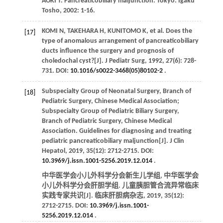
AOKI T.
Pancreaticobiliary maljunction
. Tokyo: Igaku
Tosho,
2002
: 1-16.
KOMI
N
,
TAKEHARA
H
,
KUNITOMO
K
, et al. Does the
[17]
type of anomalous arrangement of pancreaticobiliary
ducts influence the surgery and prognosis of
choledochal cyst?[J].
J Pediatr Surg
,
1992
,
27
(6): 728-
731. DOI:
10.1016/s0022-3468(05)80102-2
.
Subspecialty Group of Neonatal Surgery, Branch of
[18]
Pediatric Surgery, Chinese Medical Association;
Subspecialty Group of Pediatric Biliary Surgery,
Branch of Pediatric Surgery, Chinese Medical
Association. Guidelines for diagnosing and treating
pediatric pancreaticobiliary maljunction[J].
J Clin
Hepatol
,
2019
,
35
(12): 2712-2715. DOI:
10.3969/j.issn.1001-5256.2019.12.014
.
中华医学会小儿外科学分会新生儿学组, 中华医学会
小儿外科学分会肝胆学组. 儿童胰胆管合流异常临床
实践专家共识[J].
临床肝胆病杂志
,
2019
,
35
(12):
2712-2715. DOI:
10.3969/j.issn.1001-
5256.2019.12.014
.