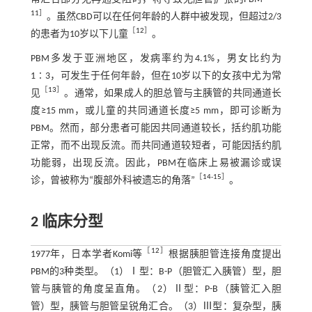
11
］
。虽然CBD可以在任何年龄的人群中被发现，但超过2/3
［
12
］
的患者为10岁以下儿童
。
PBM多发于亚洲地区，发病率约为4.1%，男女比约为
1∶3，可发生于任何年龄，但在10岁以下的女孩中尤为常
［
13
］
见
。通常，如果成人的胆总管与主胰管的共同通道长
度≥15 mm，或儿童的共同通道长度≥5 mm，即可诊断为
PBM。然而，部分患者可能因共同通道较长，括约肌功能
正常，而不出现反流。而共同通道较短者，可能因括约肌
功能弱，出现反流。因此，PBM在临床上易被漏诊或误
［
14
-
15
］
诊，曾被称为“腹部外科被遗忘的角落”
。
2 临床分型
［
12
］
1977年，日本学者Komi等
根据胰胆管连接角度提出
PBM的3种类型。（1）Ⅰ型：B-P（胆管汇入胰管）型，胆
管与胰管的角度呈直角。（2）Ⅱ型：P-B（胰管汇入胆
管）型，胰管与胆管呈锐角汇合。（3）Ⅲ型：复杂型，胰