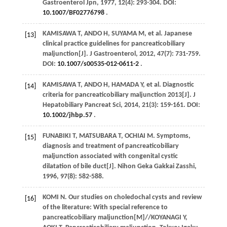
Gastroenterol Jpn
,
1977
,
12
(4): 293-304. DOI:
10.1007/BF02776798
.
KAMISAWA
T
,
ANDO
H
,
SUYAMA
M
, et al. Japanese
[13]
clinical practice guidelines for pancreaticobiliary
maljunction[J].
J Gastroenterol
,
2012
,
47
(7): 731-759.
DOI:
10.1007/s00535-012-0611-2
.
KAMISAWA
T
,
ANDO
H
,
HAMADA
Y
, et al. Diagnostic
[14]
criteria for pancreaticobiliary maljunction 2013[J].
J
Hepatobiliary Pancreat Sci
,
2014
,
21
(3): 159-161. DOI:
10.1002/jhbp.57
.
FUNABIKI
T
,
MATSUBARA
T
,
OCHIAI
M
. Symptoms,
[15]
diagnosis and treatment of pancreaticobiliary
maljunction associated with congenital cystic
dilatation of bile duct[J].
Nihon Geka Gakkai Zasshi
,
1996
,
97
(8): 582-588.
KOMI
N
. Our studies on choledochal cysts and review
[16]
of the literature: With special reference to
pancreaticobiliary maljunction[M]//KOYANAGI Y,