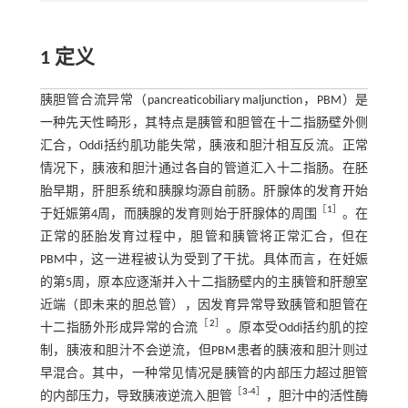
1 定义
胰胆管合流异常（pancreaticobiliary maljunction，PBM）是
一种先天性畸形，其特点是胰管和胆管在十二指肠壁外侧
汇合，Oddi括约肌功能失常，胰液和胆汁相互反流。正常
情况下，胰液和胆汁通过各自的管道汇入十二指肠。在胚
胎早期，肝胆系统和胰腺均源自前肠。肝腺体的发育开始
［
1
］
于妊娠第4周，而胰腺的发育则始于肝腺体的周围
。在
正常的胚胎发育过程中，胆管和胰管将正常汇合，但在
PBM中，这一进程被认为受到了干扰。具体而言，在妊娠
的第5周，原本应逐渐并入十二指肠壁内的主胰管和肝憩室
近端（即未来的胆总管），因发育异常导致胰管和胆管在
［
2
］
十二指肠外形成异常的合流
。原本受Oddi括约肌的控
制，胰液和胆汁不会逆流，但PBM患者的胰液和胆汁则过
早混合。其中，一种常见情况是胰管的内部压力超过胆管
［
3
-
4
］
的内部压力，导致胰液逆流入胆管
，胆汁中的活性酶