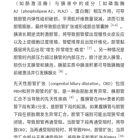
（如肠激活酶）与胰液中的成分［如磷脂酶
A2（phospholipase A2，PLA2）、蛋白酶］相互作用，可导
致胆管内弹性组织破损，平滑肌纤维数量锐减，进而引发
［
5
-
6
］
胆管膨胀，最终导致胆总管扩张或形成胆总管囊肿
。
胰液长期逆流刺激胆管，将导致胆管壁出现慢性炎症反应
以及上皮细胞过度增殖，管壁增厚且出现纤维化，胆管黏
［
7
］
膜层将先后出现“增生-异常增生-癌变”
。另一种情况是
胆管的内部压力超过胰管的内部压力，胆汁逆流入胰管，
损伤分支胰管和胰泡，胰脏实质中胰液积累可导致胰酶提
［
8
］
前被激活并引发胰腺炎
。
先天性胆管扩张（congenital biliary dilatation，CBD）包括
PBM和肝外胆管的扩张，是一种由胚胎发育异常、胰胆管
［
9
］
汇合不当导致的先天性疾病
。腹胰管在PBM患者的胆
管下段有第2分支，是胆管下段的起源。如果腹胰管与胆管
下段在胚胎期发生异常汇合，胆管下端则可能出现狭窄或
闭锁，导致胆管再通受阻。当胆管下段再通受阻时，将导
致CBD；当再通受阻较轻时，将导致PBM，胆管扩张；当异
［
10
-
常汇合部分无再通受阻时，将导致无胆管扩张的PBM