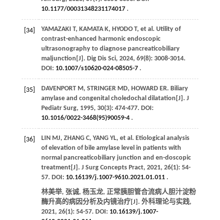
10.1177/00031348231174017
.
YAMAZAKI
T
,
KAMATA
K
,
HYODO
T
, et al. Utility of
[34]
contrast-enhanced harmonic endoscopic
ultrasonography to diagnose pancreaticobiliary
maljunction[J].
Dig Dis Sci
,
2024
,
69
(8): 3008-3014.
DOI:
10.1007/s10620-024-08505-7
.
DAVENPORT
M
,
STRINGER
MD
,
HOWARD
ER
. Biliary
[35]
amylase and congenital choledochal dilatation[J].
J
Pediatr Surg
,
1995
,
30
(3): 474-477. DOI:
10.1016/0022-3468(95)90059-4
.
LIN
MJ
,
ZHANG
C
,
YANG
YL
, et al. Etiological analysis
[36]
of elevation of bile amylase level in patients with
normal pancreaticobiliary junction and en-doscopic
treatment[J].
J Surg Concepts Pract
,
2021
,
26
(1): 54-
57. DOI:
10.16139/j.1007-9610.2021.01.011
.
林美举, 张诚, 杨玉龙, 正常胰胆管合流病人胆汁淀粉
酶升高的病因分析及内镜治疗[J].
外科理论与实践
,
2021
,
26
(1): 54-57. DOI:
10.16139/j.1007-