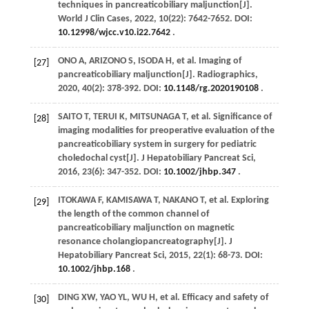
techniques in pancreaticobiliary maljunction[J].
World J Clin Cases
,
2022
,
10
(22): 7642-7652. DOI:
10.12998/wjcc.v10.i22.7642
.
ONO A,
ARIZONO
S
,
ISODA
H
, et al. Imaging of
[27]
pancreaticobiliary maljunction[J].
Radiographics
,
2020
,
40
(2): 378-392. DOI:
10.1148/rg.2020190108
.
SAITO
T
,
TERUI
K
,
MITSUNAGA
T
, et al. Significance of
[28]
imaging modalities for preoperative evaluation of the
pancreaticobiliary system in surgery for pediatric
choledochal cyst[J].
J Hepatobiliary Pancreat Sci
,
2016
,
23
(6): 347-352. DOI:
10.1002/jhbp.347
.
ITOKAWA
F
,
KAMISAWA
T
,
NAKANO
T
, et al. Exploring
[29]
the length of the common channel of
pancreaticobiliary maljunction on magnetic
resonance cholangiopancreatography[J].
J
Hepatobiliary Pancreat Sci
,
2015
,
22
(1): 68-73. DOI:
10.1002/jhbp.168
.
DING
XW
,
YAO
YL
,
WU
H
, et al. Efficacy and safety of
[30]