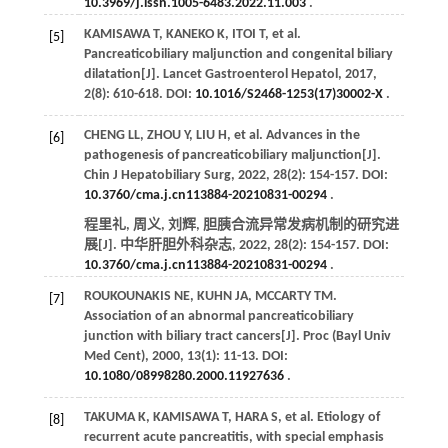
10.3969/j.issn.1005-6483.2022.11.003
.
KAMISAWA
T
,
KANEKO
K
,
ITOI
T
, et al.
[5]
Pancreaticobiliary maljunction and congenital biliary
dilatation[J].
Lancet Gastroenterol Hepatol
,
2017
,
2
(8): 610-618. DOI:
10.1016/S2468-1253(17)30002-X
.
CHENG
LL
,
ZHOU
Y
,
LIU
H
, et al. Advances in the
[6]
pathogenesis of pancreaticobiliary maljunction[J].
Chin J Hepatobiliary Surg
,
2022
,
28
(2): 154-157. DOI:
10.3760/cma.j.cn113884-20210831-00294
.
程里礼, 周义, 刘辉, 胆胰合流异常发病机制的研究进
展[J].
中华肝胆外科杂志
,
2022
,
28
(2): 154-157. DOI:
10.3760/cma.j.cn113884-20210831-00294
.
ROUKOUNAKIS
NE
,
KUHN
JA
,
MCCARTY
TM
.
[7]
Association of an abnormal pancreaticobiliary
junction with biliary tract cancers[J].
Proc (Bayl Univ
Med Cent)
,
2000
,
13
(1): 11-13. DOI:
10.1080/08998280.2000.11927636
.
TAKUMA
K
,
KAMISAWA
T
,
HARA
S
, et al. Etiology of
[8]
recurrent acute pancreatitis, with special emphasis