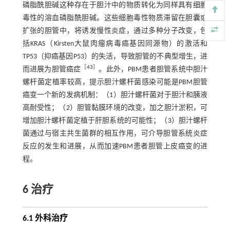
磷脂酰胆碱这种存在于胆汁中的物质转化为同样具有细胞
毒性的溶血磷脂酰胆碱。这些细胞毒性物质滞留在胆囊或
扩张的胆管中，将诱发慢性炎症，通过多种分子改变，包
括KRAS（Kirsten大鼠肉瘤病毒癌基因同源物）的激活和
TP53（抑癌基因P53）的失活，导致胆管的不典型增生，进
［
43
］
而进展为胆管癌症
。此外，PBM患者胆管系统中胆汁
螺杆菌定植率较高，提示胆汁螺杆菌感染可能是PBM胆管
癌变一个新的发病机制：（1）胆汁螺杆菌对于胆汁和胰液
高耐受性；（2）胆管黏膜环境的改变，加之胆汁淤积，可
增加胆汁螺杆菌定植于肝胆系统的可能性；（3）胆汁螺杆
菌通过与宿主共生菌群的相互作用，可介导胆管系统炎症
反应的发生和进展，从而加速PBM患者胆管上皮癌变的进
程。
6 治疗
6.1 外科治疗