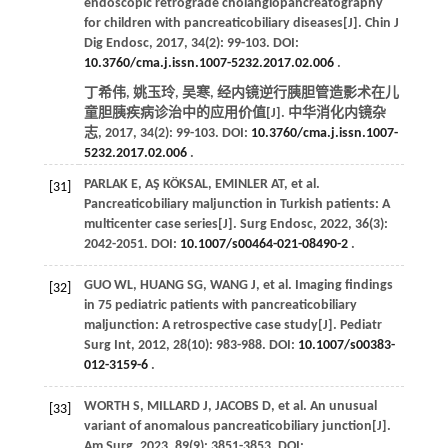
endoscopic retrograde cholangiopancreatography
for children with pancreaticobiliary diseases[J].
Chin J
Dig Endosc
,
2017
,
34
(2): 99-103. DOI:
10.3760/cma.j.issn.1007-5232.2017.02.006
.
丁希伟, 姚玉玲, 吴寒, 经内镜逆行胰胆管造影术在儿
童胆胰疾病诊治中的应用价值[J].
中华消化内镜杂
志
,
2017
,
34
(2): 99-103. DOI:
10.3760/cma.j.issn.1007-
5232.2017.02.006
.
PARLAK
E
,
AŞ
KÖKSAL
,
EMINLER
AT
, et al.
[31]
Pancreaticobiliary maljunction in Turkish patients: A
multicenter case series[J].
Surg Endosc
,
2022
,
36
(3):
2042-2051. DOI:
10.1007/s00464-021-08490-2
.
GUO
WL
,
HUANG
SG
,
WANG
J
, et al. Imaging findings
[32]
in 75 pediatric patients with pancreaticobiliary
maljunction: A retrospective case study[J].
Pediatr
Surg Int
,
2012
,
28
(10): 983-988. DOI:
10.1007/s00383-
012-3159-6
.
WORTH
S
,
MILLARD
J
,
JACOBS
D
, et al. An unusual
[33]
variant of anomalous pancreaticobiliary junction[J].
Am Surg
,
2023
,
89
(9): 3851-3853. DOI: