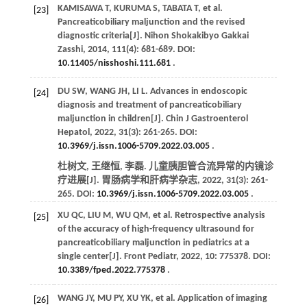
KAMISAWA
T
,
KURUMA
S
,
TABATA
T
, et al.
[23]
Pancreaticobiliary maljunction and the revised
diagnostic criteria[J].
Nihon Shokakibyo Gakkai
Zasshi
,
2014
,
111
(4): 681-689. DOI:
10.11405/nisshoshi.111.681
.
DU
SW
,
WANG
JH
,
LI
L
. Advances in endoscopic
[24]
diagnosis and treatment of pancreaticobiliary
maljunction in children[J].
Chin J Gastroenterol
Hepatol
,
2022
,
31
(3): 261-265. DOI:
10.3969/j.issn.1006-5709.2022.03.005
.
杜树文, 王继恒, 李磊. 儿童胰胆管合流异常的内镜诊
疗进展[J].
胃肠病学和肝病学杂志
,
2022
,
31
(3): 261-
265. DOI:
10.3969/j.issn.1006-5709.2022.03.005
.
XU
QC
,
LIU
M
,
WU
QM
, et al. Retrospective analysis
[25]
of the accuracy of high-frequency ultrasound for
pancreaticobiliary maljunction in pediatrics at a
single center[J].
Front Pediatr
,
2022
,
10
: 775378. DOI:
10.3389/fped.2022.775378
.
WANG
JY
,
MU
PY
,
XU
YK
, et al. Application of imaging
[26]