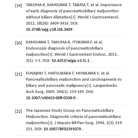
TAKUMA
K
,
KAMISAWA
T
,
TABATA
T
, et al. Importance
[19]
of early diagnosis of pancreaticobiliary maljunction
without biliary dilatation[J].
World J Gastroenterol
,
2012
,
18
(26): 3409-3414. DOI:
10.3748/wjg.v18.i26.3409
.
KAMISAWA
T
,
TAKUMA
K
,
ITOKAWA
F
, et al.
[20]
Endoscopic diagnosis of pancreaticobiliary
maljunction[J].
World J Gastrointest Endosc
,
2011
,
3
(1): 1-5. DOI:
10.4253/wjge.v3.i1.1
.
FUNABIKI
T
,
MATSUBARA
T
,
MIYAKAWA
S
, et al.
[21]
Pancreaticobiliary maljunction and carcinogenesis to
biliary and pancreatic malignancy[J].
Langenbecks
Arch Surg
,
2009
,
394
(1): 159-169. DOI:
10.1007/s00423-008-0336-0
.
The Japanese Study Group on Pancreaticobiliary
[22]
Maljunction. Diagnostic criteria of pancreaticobiliary
maljunction[J].
J Hepato-Bil-Pan Surg
,
1994
,
1
(3): 219-
221. DOI:
10.1007/BF02391070
.