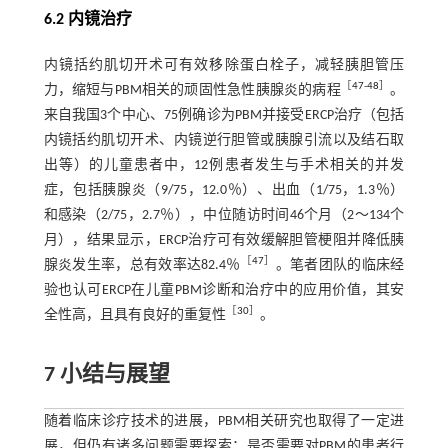
6.2 内镜治疗
内镜括约肌切开术可有效移除蛋白栓子，减轻胰胆管压
［
47
-
48
］
力，缩短与PBM相关的顽固性急性胰腺炎的病程
。
来自我国3个中心、75例确诊为PBM并接受ERCP治疗（包括
内镜括约肌切开术、内镜逆行胆管或胰腺引流以及结石取
出等）的儿童患者中，12例患者发生与手术相关的并发
症，包括胰腺炎（9/75，12.0％）、出血（1/75，1.3％）
和感染（2/75，2.7％），中位随访时间46个月（2～134个
月），结果显示，ERCP治疗可有效缓解胆管梗阻并降低胰
［
47
］
腺炎发生率，总有效率达82.4％
。笔者团队的临床经
验也认可ERCP在儿童PBM诊断和治疗中的应用价值，其安
［
30
］
全性高，且具有良好的重复性
。
7 小结与展望
随着临床诊疗技术的进展，PBM相关研究也取得了一定进
展，但仍有诸多问题需要探索：是否需要对PBM的患者行