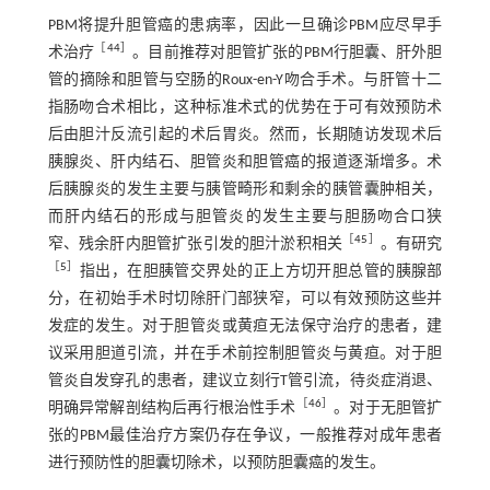
PBM将提升胆管癌的患病率，因此一旦确诊PBM应尽早手
［
44
］
术治疗
。目前推荐对胆管扩张的PBM行胆囊、肝外胆
管的摘除和胆管与空肠的Roux-en-Y吻合手术。与肝管十二
指肠吻合术相比，这种标准术式的优势在于可有效预防术
后由胆汁反流引起的术后胃炎。然而，长期随访发现术后
胰腺炎、肝内结石、胆管炎和胆管癌的报道逐渐增多。术
后胰腺炎的发生主要与胰管畸形和剩余的胰管囊肿相关，
而肝内结石的形成与胆管炎的发生主要与胆肠吻合口狭
［
45
］
窄、残余肝内胆管扩张引发的胆汁淤积相关
。有研究
［
5
］
指出，在胆胰管交界处的正上方切开胆总管的胰腺部
分，在初始手术时切除肝门部狭窄，可以有效预防这些并
发症的发生。对于胆管炎或黄疸无法保守治疗的患者，建
议采用胆道引流，并在手术前控制胆管炎与黄疸。对于胆
管炎自发穿孔的患者，建议立刻行T管引流，待炎症消退、
［
46
］
明确异常解剖结构后再行根治性手术
。对于无胆管扩
张的PBM最佳治疗方案仍存在争议，一般推荐对成年患者
进行预防性的胆囊切除术，以预防胆囊癌的发生。