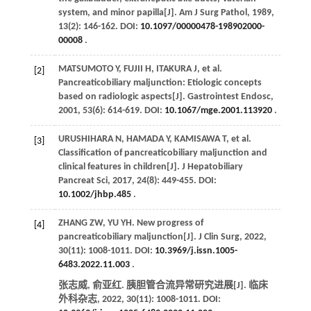
system, and minor papilla[J].
Am J Surg Pathol
,
1989
,
13
(2): 146-162. DOI:
10.1097/00000478-198902000-
00008
.
MATSUMOTO
Y
,
FUJII
H
,
ITAKURA
J
, et al.
[2]
Pancreaticobiliary maljunction: Etiologic concepts
based on radiologic aspects[J].
Gastrointest Endosc
,
2001
,
53
(6): 614-619. DOI:
10.1067/mge.2001.113920
.
URUSHIHARA
N
,
HAMADA
Y
,
KAMISAWA
T
, et al.
[3]
Classification of pancreaticobiliary maljunction and
clinical features in children[J].
J Hepatobiliary
Pancreat Sci
,
2017
,
24
(8): 449-455. DOI:
10.1002/jhbp.485
.
ZHANG
ZW
,
YU
YH
. New progress of
[4]
pancreaticobiliary maljunction[J].
J Clin Surg
,
2022
,
30
(11): 1008-1011. DOI:
10.3969/j.issn.1005-
6483.2022.11.003
.
张志威, 俞亚红. 胰胆管合流异常研究进展[J].
临床
外科杂志
,
2022
,
30
(11): 1008-1011. DOI: