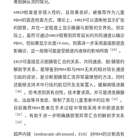
者胆胰反流的情况。
MRCP检查是非侵入性的，且效果良好，被推荐作为儿童
PBM的首选检查方式。理论上，MRCP可以清晰地显示扩张
的胆管，并在一定程度上显示胰腺与胆管的交界处。但实
际上，虽然可通过MRCP观察到异常延长的共同通道以确诊
PBM，但如果显示长度≤9 mm，则需进一步采用直接胆道造
［
29
］
影确诊，这一局限可能是受肠道内液体的影响所致
。
ERCP可直接显示胆胰管汇合的关系、共同通道、胆/胰管的
解剖学关系，能够鉴别PBM和与PBM无关的相对较长通道
引起的症状，是诊断胆胰管汇流异常最理想的方法，同时
还能够支持术中行括约肌切开及支架置入，缓解病情进展
［
30
］
。但考虑到其有创性，技术要求高，并可能诱发胰腺
［
31
］
炎、出血等并发症，限制了其在儿童患者中的应用
。
目前推荐PBM患者在手术过程中常规采用术中胆道造影
［
32
］
，有助于进一步明确胰胆管异常汇合的解剖学关系
［
33
］
。
超声内镜（endoscopic ultrasound，EUS）对PBM的诊断具有