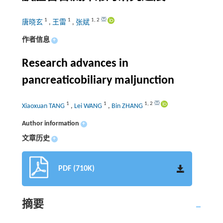
1
1
1
,
2
唐晓玄
,
王雷
,
张斌
作者信息
+
Research advances in
pancreaticobiliary maljunction
1
1
1
,
2
Xiaoxuan TANG
,
Lei WANG
,
Bin ZHANG
Author information
+
文章历史
+
PDF (710K)
摘要