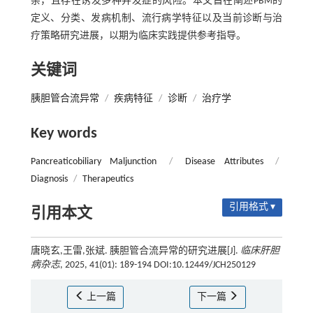
杂，且存在诱发多种并发症的风险。本文旨在阐述PBM的
定义、分类、发病机制、流行病学特征以及当前诊断与治
疗策略研究进展，以期为临床实践提供参考指导。
关键词
胰胆管合流异常
/
疾病特征
/
诊断
/
治疗学
Key words
Pancreaticobiliary Maljunction
/
Disease Attributes
/
Diagnosis
/
Therapeutics
引用格式 ▾
引用本文
唐晓玄,王雷,张斌. 胰胆管合流异常的研究进展[J].
临床肝胆
病杂志
, 2025, 41(01): 189-194 DOI:10.12449/JCH250129
上一篇
下一篇