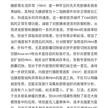
胰胆管合流异常（PBM）是一种罕见的先天性胆胰系统发
育缺陷，其特征为胰胆管在十二指肠壁外的非正常部位汇
合，形成延长的共同通道。这一解剖变异破坏了Oddi括约
肌的正常生理功能，减弱了对胆胰液逆流的防御机制，从
而诱发胆管和胰腺的一系列并发症。尽管PBM的发病率较
低，但由于其临床症状隐匿，往往导致诊断延误，增加了
治疗难度和不良预后的风险。针对胆管扩张明显的PBM患
者，外科干预，尤其是胆囊切除联合肝外胆管切除及胆管
空肠Roux-en-Y吻合术是目前的标准疗法。但针对胆管无明
显扩张的PBM，相关治疗策略尚存争议，多数专家倾向于
胆囊切除，但对于肝外胆管的管理仍缺乏统一意见，亟待
进一步研究探索。内镜逆行胰胆管造影（ERCP）是目前评
估胰胆管结构异常和诊断PBM的首选工具，不仅可以明确
病变性质，还能实现胆汁采集和胆管组织的病理学分析，
且具有介入治疗功能，如支架置入、扩张、引流，尤其利
于合并胆系肿瘤的患者。但ERCP的侵袭性限制了其在大规
模筛查中的应用，特别是在儿童群体中，技术实施更为复