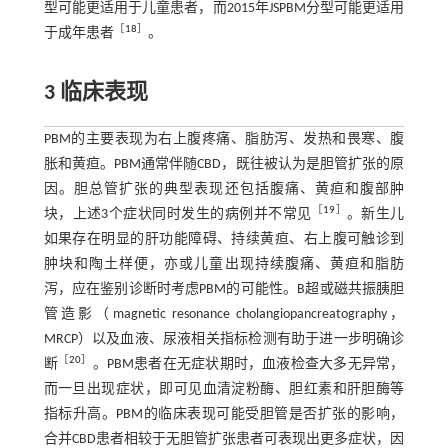
型可能更适用于儿童患者，而2015年JSPBM分型可能更适用
［
18
］
于成年患者
。
3 临床表现
PBM的主要表现为右上腹疼痛、脂肪泻、发热和畏寒、腹
胀和黄疸。PBM通常伴随CBD，既往被认为是胆管扩张的原
因。胆总管扩张的典型表现还包括腹痛、黄疸和腹部肿
［
19
］
块，上述3个症状同时发生的病例并不常见
。新生儿
如果存在明显的肝功能障碍、持续黄疸、右上腹可触诊到
肿块和陶土样便，亦或儿童出现持续腹痛、黄疸和脂肪
泻，应在鉴别诊断时考虑PBM的可能性。B超或磁共振胰胆
管造影（magnetic resonance cholangiopancreatography，
MRCP）以及血液、尿液相关指标检测有助于进一步明确诊
［
20
］
断
。PBM患者在无症状期时，血液检查大多无异常，
而一旦出现症状，即可见血清淀粉酶、胆红素和肝胆酶等
指标升高。PBM的临床表现可能受胆管是否扩张的影响，
合并CBD患者相较于无胆管扩张患者可表现出更多症状，因