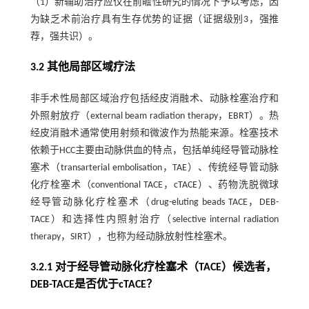
（1）新辅助治疗应仅在前瞻性研究的情况下予以考虑，因
为缺乏术前治疗具有生存优势的证据（证据级别3，强推
荐，强共识）。
3.2 其他局部区域疗法
非手术性局部区域治疗包括经皮消融术、动脉栓塞治疗和
外照射放疗（external beam radiation therapy，EBRT）。热
经皮消融术通常使用射频和微波作为热能来源。栓塞技术
依赖于HCC主要由动脉供血的特点，包括单纯经导管动脉栓
塞术（transarterial embolisation，TAE）、传统经导管动脉
化疗栓塞术（conventional TACE，cTACE）、药物洗脱微球
经导管动脉化疗栓塞术（drug-eluting beads TACE，DEB-
TACE）和选择性内照射治疗（selective internal radiation
therapy，SIRT），也称为经动脉放射性栓塞术。
3.2.1 对于经导管动脉化疗栓塞术（TACE）候选者，
DEB-TACE是否优于cTACE？