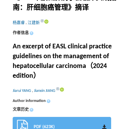
南：肝细胞癌管理》摘译
杨嘉睿
,
江建新
作者信息
+
An excerpt of EASL clinical practice
guidelines on the management of
hepatocellular carcinoma（2024
edition）
Jiarui YANG
,
Jianxin JIANG
Author information
+
文章历史
+
PDF (623K)