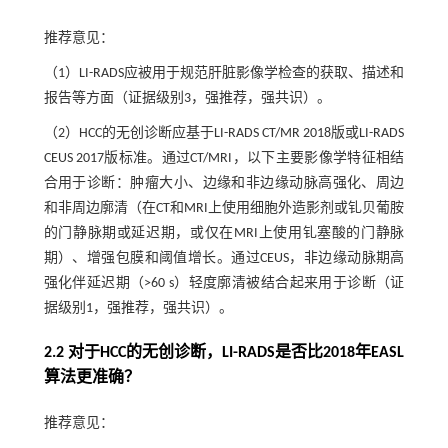
推荐意见：
（1）LI-RADS应被用于规范肝脏影像学检查的获取、描述和
报告等方面（证据级别3，强推荐，强共识）。
（2）HCC的无创诊断应基于LI-RADS CT/MR 2018版或LI-RADS
CEUS 2017版标准。通过CT/MRI，以下主要影像学特征相结
合用于诊断：肿瘤大小、边缘和非边缘动脉高强化、周边
和非周边廓清（在CT和MRI上使用细胞外造影剂或钆贝葡胺
的门静脉期或延迟期，或仅在MRI上使用钆塞酸的门静脉
期）、增强包膜和阈值增长。通过CEUS，非边缘动脉期高
强化伴延迟期（>60 s）轻度廓清被结合起来用于诊断（证
据级别1，强推荐，强共识）。
2.2 对于HCC的无创诊断，LI-RADS是否比2018年EASL
算法更准确？
推荐意见：