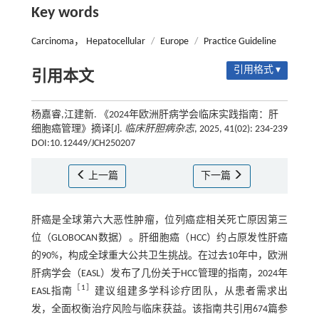
Key words
Carcinoma， Hepatocellular
/
Europe
/
Practice Guideline
引用格式 ▾
引用本文
杨嘉睿,江建新. 《2024年欧洲肝病学会临床实践指南：肝
细胞癌管理》摘译[J].
临床肝胆病杂志
, 2025, 41(02): 234-239
DOI:10.12449/JCH250207
上一篇
下一篇
肝癌是全球第六大恶性肿瘤，位列癌症相关死亡原因第三
位（GLOBOCAN数据）。肝细胞癌（HCC）约占原发性肝癌
的90%，构成全球重大公共卫生挑战。在过去10年中，欧洲
肝病学会（EASL）发布了几份关于HCC管理的指南，2024年
［
1
］
EASL指南
建议组建多学科诊疗团队，从患者需求出
发，全面权衡治疗风险与临床获益。该指南共引用674篇参