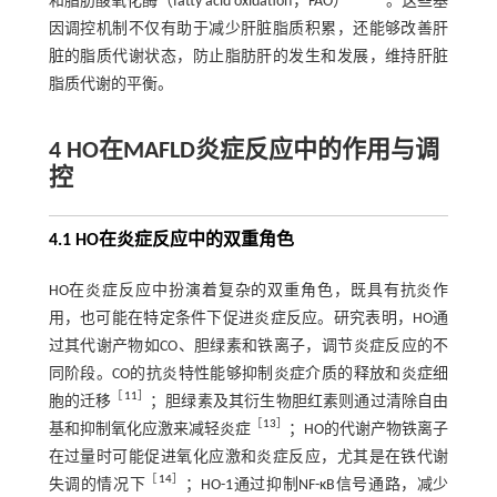
和脂肪酸氧化酶（fatty acid oxidation，FAO）
。这些基
因调控机制不仅有助于减少肝脏脂质积累，还能够改善肝
脏的脂质代谢状态，防止脂肪肝的发生和发展，维持肝脏
脂质代谢的平衡。
4 HO在MAFLD炎症反应中的作用与调
控
4.1 HO在炎症反应中的双重角色
HO在炎症反应中扮演着复杂的双重角色，既具有抗炎作
用，也可能在特定条件下促进炎症反应。研究表明，HO通
过其代谢产物如CO、胆绿素和铁离子，调节炎症反应的不
同阶段。CO的抗炎特性能够抑制炎症介质的释放和炎症细
［
11
］
胞的迁移
；胆绿素及其衍生物胆红素则通过清除自由
［
13
］
基和抑制氧化应激来减轻炎症
；HO的代谢产物铁离子
在过量时可能促进氧化应激和炎症反应，尤其是在铁代谢
［
14
］
失调的情况下
；HO-1通过抑制NF-κB信号通路，减少