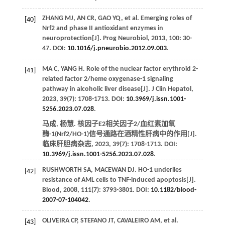
ZHANG
MJ
,
AN
CR
,
GAO
YQ
, et al. Emerging roles of
[40]
Nrf2 and phase II antioxidant enzymes in
neuroprotection[J].
Prog Neurobiol
,
2013
,
100
: 30-
47. DOI:
10.1016/j.pneurobio.2012.09.003
.
MA
C
,
YANG
H
. Role of the nuclear factor erythroid 2-
[41]
related factor 2/heme oxygenase-1 signaling
pathway in alcoholic liver disease[J].
J Clin Hepatol
,
2023
,
39
(7): 1708-1713. DOI:
10.3969/j.issn.1001-
5256.2023.07.028
.
马成, 杨慧. 核因子E2相关因子2/血红素加氧
酶-1(Nrf2/HO-1)信号通路在酒精性肝病中的作用[J].
临床肝胆病杂志
,
2023
,
39
(7): 1708-1713. DOI:
10.3969/j.issn.1001-5256.2023.07.028
.
RUSHWORTH
SA
,
MACEWAN
DJ
. HO-1 underlies
[42]
resistance of AML cells to TNF-induced apoptosis[J].
Blood
,
2008
,
111
(7): 3793-3801. DOI:
10.1182/blood-
2007-07-104042
.
OLIVEIRA
CP
,
STEFANO
JT
,
CAVALEIRO
AM
, et al.
[43]