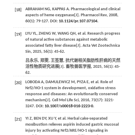
ABRAHAM
NG
,
KAPPAS
A
. Pharmacological and clinical
[18]
aspects of heme oxygenase[J].
Pharmacol Rev
,
2008
,
60
(1): 79-127. DOI:
10.1124/pr.107.07104
.
LYU YL,
ZHENG
W
,
WANG
QH
, et al. Research progress
[19]
of natural active substances against metabolic
associated fatty liver disease[J].
Acta Vet Zootechnica
Sin
,
2025
,
56
(1): 45-62.
吕永乐, 郑雯, 王签慧, 抗代谢相关脂肪性肝病的天然
活性物质研究进展[J].
畜牧兽医学报
,
2025
,
56
(1): 45-
62.
LOBODA
A
,
DAMULEWICZ
M
,
PYZA
E
, et al. Role of
[20]
Nrf2/HO-1 system in development, oxidative stress
response and diseases: An evolutionarily conserved
mechanism[J].
Cell Mol Life Sci
,
2016
,
73
(17): 3221-
3247. DOI:
10.1007/s00018-016-2223-0
.
YI
Z
, BEN DY,
XU
Y
, et al. Herbal cake-separated
[21]
moxibustion relieves aspirin induced gastric mucosal
injury by activating Nrf2/ARE/HO-1 signaling in