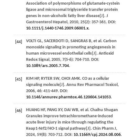
Association of polymorphisms of glutamate-cystein
ligase and microsomal triglyceride transfer protein
genes in non-alcoholic fatty liver disease[J].
J
Gastroenterol Hepatol
,
2010
,
25
(2): 357-361. DOI:
10.1111/j.1440-1746.2009.06001.x
.
VOLTI
GL
,
SACERDOTI
D
,
SANGRAS
B
, et al. Carbon
[44]
monoxide signaling in promoting angiogenesis in
human microvessel endothelial cells[J].
Antioxid
Redox Signal
,
2005
,
7
(5-6): 704-710. DOI:
10.1089/ars.2005.7.704
.
KIM
HP
,
RYTER
SW
,
CHOI
AMK
. CO as a cellular
[45]
signaling molecule[J].
Annu Rev Pharmacol Toxicol
,
2006
,
46
: 411-449. DOI:
10.1146/annurev.pharmtox.46.120604.141053
.
HUANG
HF
,
PANG
XY
,
DAI
WB
, et al. Chaihu Shugan
[46]
Granules improve tetrachloromethane-induced
acute liver injury in mice through regulating the
Keap1-Nrf2/HO-1 signal pathway[J].
Chin Pharm J
,
2024
,
59
(8): 703-712. DOI:
10.11669/cpj.2024.08.006
.