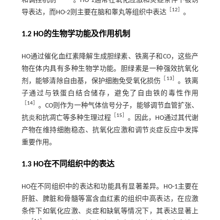
和调控机制
。HO-1通常在氧化应激和炎症条件下被诱
［
12
］
导表达，而HO-2则主要在脑和睾丸等组织中表达
。
1.2 HO的生物学功能及作用机制
HO通过催化血红素降解生成胆绿素、铁离子和CO，这些产
物在体内具有多种生物学功能。胆绿素是一种强效抗氧化
［
13
］
剂，能够清除自由基，保护细胞免受氧化损伤
。铁离
子通过与铁蛋白结合储存，避免了自由铁的毒性作用
［
14
］
。CO则作为一种气体信号分子，能够调节血管扩张、
［
15
］
抗炎和抗凋亡等多种生理过程
。因此，HO通过其代谢
产物在维持细胞稳态、抗氧化应激和调节炎症反应中发挥
重要作用。
1.3 HO在不同组织中的表达
HO在不同组织中的表达和功能具有显著差异。HO-1主要在
肝脏、脾脏和骨髓等富含血红素的组织中高表达，在应激
条件下如氧化应激、炎症和缺氧等情况下，其表达显著上