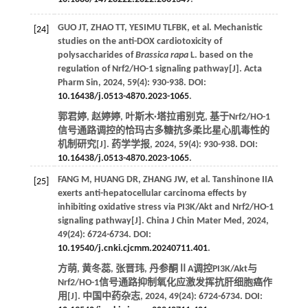
GUO
JT
,
ZHAO
TT
,
YESIMU
TLFBK
, et al. Mechanistic
[24]
studies on the anti-DOX cardiotoxicity of
polysaccharides of
Brassica rapa
L. based on the
regulation of Nrf2/HO-1 signaling pathway[J].
Acta
Pharm Sin
,
2024
,
59
(4): 930-938. DOI:
10.16438/j.0513-4870.2023-1065
.
郭君婷, 赵婷婷, 叶斯木·塔拉甫别克, 基于Nrf2/HO-1
信号通路调控的恰玛古多糖抗多柔比星心肌毒性的
机制研究[J].
药学学报
,
2024
,
59
(4): 930-938. DOI:
10.16438/j.0513-4870.2023-1065
.
FANG
M
,
HUANG
DR
,
ZHANG
JW
, et al. Tanshinone IIA
[25]
exerts anti-hepatocellular carcinoma effects by
inhibiting oxidative stress via PI3K/Akt and Nrf2/HO-1
signaling pathway[J].
China J Chin Mater Med
,
2024
,
49
(24): 6724-6734. DOI:
10.19540/j.cnki.cjcmm.20240711.401
.
方萌, 黄冬蕊, 张晋玮, 丹参酮ⅡA调控PI3K/Akt与
Nrf2/HO-1信号通路抑制氧化应激发挥抗肝细胞癌作
用[J].
中国中药杂志
,
2024
,
49
(24): 6724-6734. DOI: