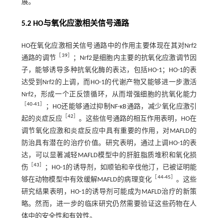
展。
5.2 HO与氧化应激相关信号通路
HO在氧化应激相关信号通路中的作用主要体现在其对Nrf2
［
39
］
通路的调节
；Nrf2是细胞内主要的抗氧化应激调节因
子，能够诱导多种抗氧化酶的表达，包括HO-1；HO-1的表
达受到Nrf2的上调，而HO-1的代谢产物又能够进一步激活
Nrf2，形成一个正反馈循环，从而增强细胞的抗氧化能力
［
40
-
41
］
；HO还能够通过抑制NF-κB通路，减少氧化应激引
［
42
］
起的炎症反应
。这些信号通路的相互作用表明，HO在
调节氧化应激和炎症反应中具有重要的作用，对MAFLD的
防治具有潜在的治疗价值。研究表明，通过上调HO-1的表
达，可以显著减轻MAFLD模型中的肝脏脂质堆积和氧化损
［
43
］
伤
；HO-1的诱导剂，如顺铂和辛伐他汀，已被证明能
［
44
-
45
］
够在动物模型中有效缓解MAFLD的病理变化
。这些
研究结果表明，HO-1的诱导剂可能成为MAFLD治疗的新策
略。然而，进一步的临床研究仍然需要验证这些药物在人
体中的安全性和有效性。