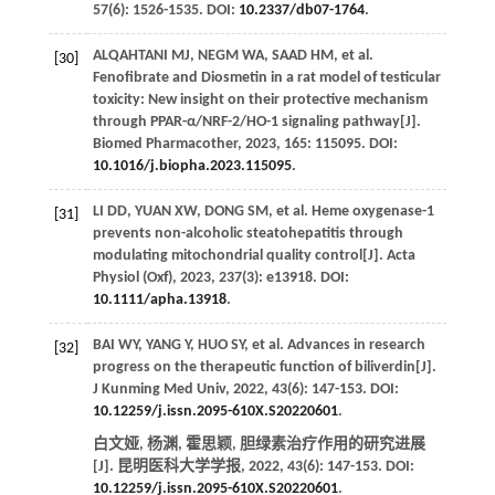
57
(6): 1526-1535. DOI:
10.2337/db07-1764
.
ALQAHTANI
MJ
,
NEGM
WA
,
SAAD
HM
, et al.
[30]
Fenofibrate and Diosmetin in a rat model of testicular
toxicity: New insight on their protective mechanism
through PPAR-α/NRF-2/HO-1 signaling pathway[J].
Biomed Pharmacother
,
2023
,
165
: 115095. DOI:
10.1016/j.biopha.2023.115095
.
LI
DD
,
YUAN
XW
,
DONG
SM
, et al. Heme oxygenase-1
[31]
prevents non-alcoholic steatohepatitis through
modulating mitochondrial quality control[J].
Acta
Physiol (Oxf)
,
2023
,
237
(3): e13918. DOI:
10.1111/apha.13918
.
BAI
WY
,
YANG
Y
,
HUO
SY
, et al. Advances in research
[32]
progress on the therapeutic function of biliverdin[J].
J Kunming Med Univ
,
2022
,
43
(6): 147-153. DOI:
10.12259/j.issn.2095-610X.S20220601
.
白文娅, 杨渊, 霍思颖, 胆绿素治疗作用的研究进展
[J].
昆明医科大学学报
,
2022
,
43
(6): 147-153. DOI:
10.12259/j.issn.2095-610X.S20220601
.