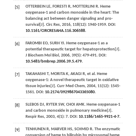
OTTERBEIN
LE
,
FORESTI
R
,
MOTTERLINI
R
. Heme
[5]
oxygenase-1 and carbon monoxide in the heart: The
balancing act between danger signaling and pro-
survival[J].
Circ Res
,
2016
,
118
(12): 1940-1959. DOI:
10.1161/CIRCRESAHA.116.306588
.
FAROMBI
EO
,
SURH
YJ
. Heme oxygenase-1 as a
[6]
potential therapeutic target for hepatoprotection[J].
J Biochem Mol Biol
,
2006
,
39
(5): 479-491. DOI:
10.5483/bmbrep.2006.39.5.479
.
TAKAHASHI
T
,
MORITA
K
,
AKAGI
R
, et al. Heme
[7]
oxygenase-1: A novel therapeutic target in oxidative
tissue injuries[J].
Curr Med Chem
,
2004
,
11
(12): 1545-
1561. DOI:
10.2174/0929867043365080
.
SLEBOS
DJ
,
RYTER
SW
,
CHOI
AMK
. Heme oxygenase-1
[8]
and carbon monoxide in pulmonary medicine[J].
Respir Res
,
2003
,
4
(1): 7. DOI:
10.1186/1465-9921-4-7
.
TENHUNEN
R
,
MARVER
HS
,
SCHMID
R
. The enzymatic
[9]
conversion of heme to bilirubin by microsomal heme