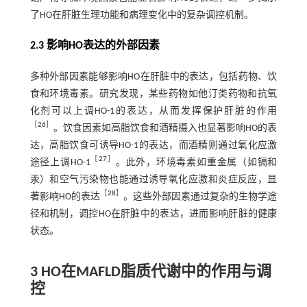
了HO在肝脏生理功能和病理变化中的复杂调控机制。
2.3 影响HO表达的外部因素
多种外部因素能够影响HO在肝脏中的表达，包括药物、饮
食和环境毒素。研究发现，某些药物如他汀类药物和抗氧
化剂可以上调HO-1的表达，从而发挥保护肝脏的作用
［
26
］
。饮食因素如高脂饮食和酒精摄入也显著影响HO的表
达，高脂饮食可诱导HO-1的表达，而酒精则通过氧化应激
［
27
］
途径上调HO-1
。此外，环境毒素如重金属（如镉和
汞）和空气污染物也能通过诱导氧化应激和炎症反应，显
［
28
］
著影响HO的表达
。这些外部因素通过复杂的生物学途
径和机制，调控HO在肝脏中的表达，进而影响肝脏的健康
状态。
3 HO在MAFLD脂质代谢中的作用与调
控