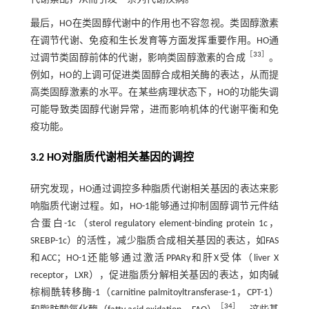
最后，HO在类固醇代谢中的作用也不容忽视。类固醇激素
在调节代谢、免疫和生长发育等方面发挥重要作用。HO通
［
33
］
过调节类固醇前体的代谢，影响类固醇激素的合成
。
例如，HO的上调可促进类固醇合成相关酶的表达，从而提
高类固醇激素的水平。在某些病理状态下，HO的功能失调
可能导致类固醇代谢异常，进而影响机体的代谢平衡和免
疫功能。
3.2 HO对脂质代谢相关基因的调控
研究发现，HO通过调控多种脂质代谢相关基因的表达来影
响脂质代谢过程。如，HO-1能够通过抑制固醇调节元件结
合蛋白-1c（sterol regulatory element-binding protein 1c，
SREBP-1c）的活性，减少脂质合成相关基因的表达，如FAS
和ACC；HO-1还能够通过激活PPARγ和肝X受体（liver X
receptor，LXR），促进脂质分解相关基因的表达，如肉碱
棕榈酰转移酶-1（carnitine palmitoyltransferase-1，CPT-1）
［
34
］