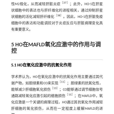
［
37
］
性M2极化，从而减轻肝脏炎症
；此外，HO-1在肝星
状细胞中的表达也与肝纤维化的进程相关，通过抑制肝星
［
38
］
状细胞的活化减轻肝纤维化
。因此，HO-1在肝脏免疫
细胞中的表达和功能调控对于炎症反应与肝脏病理变化具
有重要意义。
5 HO在MAFLD氧化应激中的作用与调
控
5.1 HO在氧化应激中的抗氧化作用
学术界认为，HO在氧化应激中的抗氧化作用主要通过其代
［
11
］
谢产物，如胆绿素和CO来实现
；胆绿素的抗氧化性，
［
13
］
能够减少肝细胞氧化损伤
；CO能够通过调节细胞信号
［
15
］
通路减轻氧化应激引起的细胞损伤
；在MAFLD中，氧
化应激是一个关键的病理过程，HO通过其抗氧化作用减轻
肝细胞的氧化损伤，从而在一定程度上缓解MAFLD的进