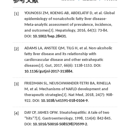
参考文献
YOUNOSSI
ZM
,
KOENIG
AB
,
ABDELATIF
D
, et al. Global
[1]
epidemiology of nonalcoholic fatty liver disease-
Meta-analytic assessment of prevalence, incidence,
and outcomes[J].
Hepatology
,
2016
,
64
(1): 73-84.
DOI:
10.1002/hep.28431
.
ADAMS
LA
,
ANSTEE
QM
,
TILG
H
, et al. Non-alcoholic
[2]
fatty liver disease and its relationship with
cardiovascular disease and other extrahepatic
diseases[J].
Gut
,
2017
,
66
(6): 1138-1153. DOI:
10.1136/gutjnl-2017-313884
.
FRIEDMAN
SL
,
NEUSCHWANDER-TETRI
BA
,
RINELLA
[3]
M
, et al. Mechanisms of NAFLD development and
therapeutic strategies[J].
Nat Med
,
2018
,
24
(7): 908-
922. DOI:
10.1038/s41591-018-0104-9
.
DAY
CP
,
JAMES
OFW
. Steatohepatitis: A tale of two
[4]
“hits”?[J].
Gastroenterology
,
1998
,
114
(4): 842-845.
DOI:
10.1016/S0016-5085(98)70599-2
.