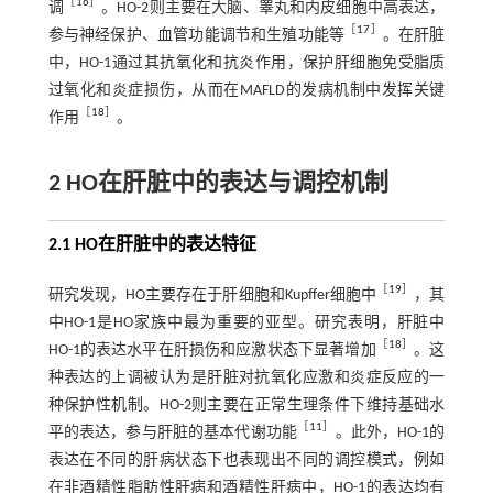
［
16
］
调
。HO-2则主要在大脑、睾丸和内皮细胞中高表达，
［
17
］
参与神经保护、血管功能调节和生殖功能等
。在肝脏
中，HO-1通过其抗氧化和抗炎作用，保护肝细胞免受脂质
过氧化和炎症损伤，从而在MAFLD的发病机制中发挥关键
［
18
］
作用
。
2 HO在肝脏中的表达与调控机制
2.1 HO在肝脏中的表达特征
［
19
］
研究发现，HO主要存在于肝细胞和Kupffer细胞中
，其
中HO-1是HO家族中最为重要的亚型。研究表明，肝脏中
［
18
］
HO-1的表达水平在肝损伤和应激状态下显著增加
。这
种表达的上调被认为是肝脏对抗氧化应激和炎症反应的一
种保护性机制。HO-2则主要在正常生理条件下维持基础水
［
11
］
平的表达，参与肝脏的基本代谢功能
。此外，HO-1的
表达在不同的肝病状态下也表现出不同的调控模式，例如
在非酒精性脂肪性肝病和酒精性肝病中，HO-1的表达均有