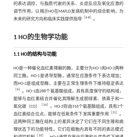
的表达调控、与脂质代谢的关系、炎症反应及氧化应激的
调节作用，以揭示HO在MAFLD发病机制中的综合影响，为
［
6
-
8
］
未来的研究方向和临床实践提供指导
。
1 HO的生物学功能
1.1 HO的结构与功能
HO是一种催化血红素降解的酶，主要分为HO-1和HO-2两种
同工酶。HO-1是诱导型酶，通常在应激条件下表达增加；
而HO-2是组成型酶，主要在正常生理条件下维持稳定表达
［
9
］
。HO-1由288个氨基酸组成，具有高度保守的结构域，
能够与血红素结合并催化其降解生成胆绿素、铁离子和一
［
10
］
氧化碳（CO）
。HO-2则由316个氨基酸组成，具有2个
［
11
］
血红素结合位点，能够在低氧条件下发挥重要作用
。
这两种同工酶在结构上的差异决定了它们在不同生理和病
理状态下的功能特性。它们在细胞内具有不同的表达模式
［
10
］