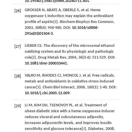
10.19540/j.cnki.cjcmm.20240711.401
.
GROSSER
N
,
ABATE
A
,
OBERLE
S
, et al. Heme
[26]
oxygenase-1 induction may explain the antioxidant
profile of aspirin[J].
Biochem Biophys Res Commun
,
2003
,
308
(4): 956-960. DOI:
10.1016/s0006-
291x(03)01504-3
.
LIEBER
CS
. The discovery of the microsomal ethanol
[27]
oxidizing system and its physiologic and pathologic
role[J].
Drug Metab Rev
,
2004
,
36
(3-4): 511-529. DOI:
10.1081/dmr-200033441
.
VALKO
M
,
RHODES
CJ
,
MONCOL
J
, et al. Free radicals,
[28]
metals and antioxidants in oxidative stress-induced
cancer[J].
Chem Biol Interact
,
2006
,
160
(1): 1-40. DOI:
10.1016/j.cbi.2005.12.009
.
LI
M
,
KIM
DH
,
TSENOVOY
PL
, et al. Treatment of
[29]
obese diabetic mice with a heme oxygenase inducer
reduces visceral and subcutaneous adiposity,
increases adiponectin levels, and improves insulin
sensitivity and glucose tolerance[J].
Diabetes
,
2008
,