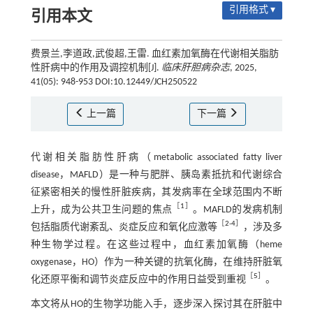
引用格式 ▾
引用本文
费景兰,李道政,武俊超,王雷. 血红素加氧酶在代谢相关脂肪
性肝病中的作用及调控机制[J].
临床肝胆病杂志
, 2025,
41(05): 948-953 DOI:10.12449/JCH250522
上一篇
下一篇
代谢相关脂肪性肝病（metabolic associated fatty liver
disease，MAFLD）是一种与肥胖、胰岛素抵抗和代谢综合
征紧密相关的慢性肝脏疾病，其发病率在全球范围内不断
［
1
］
上升，成为公共卫生问题的焦点
。MAFLD的发病机制
［
2
-
4
］
包括脂质代谢紊乱、炎症反应和氧化应激等
，涉及多
种生物学过程。在这些过程中，血红素加氧酶（heme
oxygenase，HO）作为一种关键的抗氧化酶，在维持肝脏氧
［
5
］
化还原平衡和调节炎症反应中的作用日益受到重视
。
本文将从HO的生物学功能入手，逐步深入探讨其在肝脏中