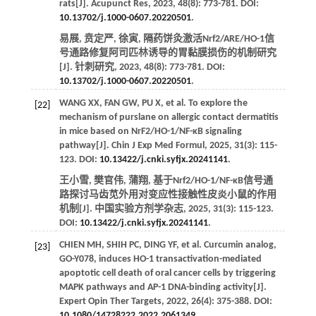
rats[J].
Acupunct Res
,
2023
,
48
(8): 773-781. DOI:
10.13702/j.1000-0607.20220501
.
易展, 贲定严, 徐寅, 隔药饼灸激活Nrf2/ARE/HO-1信
号通路修复阿司匹林诱导的胃黏膜损伤的机制研究
[J].
针刺研究
,
2023
,
48
(8): 773-781. DOI:
10.13702/j.1000-0607.20220501
.
WANG
XX
,
FAN
GW
,
PU
X
, et al. To explore the
[22]
mechanism of purslane on allergic contact dermatitis
in mice based on NrF2/HO-1/NF-κB signaling
pathway[J].
Chin J Exp Med Formul
,
2025
,
31
(3): 115-
123. DOI:
10.13422/j.cnki.syfjx.20241141
.
王小雪, 樊官伟, 蒲翔, 基于Nrf2/HO-1/NF-κB信号通
路探讨马齿苋外用对变应性接触性皮炎小鼠的作用
机制[J].
中国实验方剂学杂志
,
2025
,
31
(3): 115-123.
DOI:
10.13422/j.cnki.syfjx.20241141
.
CHIEN
MH
,
SHIH
PC
,
DING
YF
, et al. Curcumin analog,
[23]
GO-Y078, induces HO-1 transactivation-mediated
apoptotic cell death of oral cancer cells by triggering
MAPK pathways and AP-1 DNA-binding activity[J].
Expert Opin Ther Targets
,
2022
,
26
(4): 375-388. DOI:
10.1080/14728222.2022.2061349
.