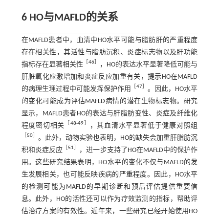
6 HO与MAFLD的关系
在MAFLD患者中，血清中HO水平可能与脂肪肝的严重程度
存在相关性，其活性与脂肪沉积、炎症标志物以及肝功能
［
46
］
指标存在显著相关性
，HO的表达水平显著降低可能与
肝脏氧化应激增加和炎症反应加重有关，提示HO在MAFLD
［
47
］
的病理生理过程中可能发挥保护作用
。因此，HO水平
的变化可能成为评估MAFLD病情的潜在生物标志物。研究
显示，MAFLD患者HO的表达与肝脂肪变性、炎症及纤维化
［
48
-
49
］
程度密切相关
，其血清水平显著低于健康对照组
［
50
］
。此外，动物实验也表明，HO的缺失会加重肝脂肪沉
［
51
］
积和炎症反应
，进一步支持了HO在MAFLD中的保护作
用。这些研究结果表明，HO水平的变化不仅与MAFLD的发
生发展相关，也可能反映疾病的严重程度。因此，HO水平
的检测可能为MAFLD的早期诊断和预后评估提供重要信
息。此外，HO的活性还可以作为疗效监测的指标，帮助评
估治疗方案的有效性。近年来，一些研究已经开始使用HO