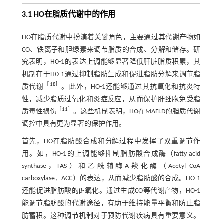
3.1 HO在脂质代谢中的作用
HO在脂质代谢中扮演着关键角色，主要通过其代谢产物如
CO、铁离子和胆绿素来调节脂质的合成、分解和储存。研
究表明，HO-1的表达上调能够显著降低肝脏脂质积累，其
机制在于HO-1通过抑制脂肪生成和促进脂肪分解来调节脂
［
18
］
质代谢
。此外，HO-1还能够通过其抗氧化和抗炎特
性，减少脂质过氧化和炎症反应，从而保护肝细胞免受脂
［
11
］
质毒性损伤
。这些机制表明，HO在MAFLD的脂质代谢
调控中具有更为显著的保护作用。
首先，HO在脂肪酸合成和分解过程中发挥了双重调节作
用。如，HO-1的上调能够抑制脂肪酸合成酶（fatty acid
synthase，FAS）和乙酰辅酶A羧化酶（Acetyl CoA
carboxylase，ACC）的表达，从而减少脂肪酸的合成。HO-1
还能促进脂肪酸的β-氧化。通过生成CO等代谢产物，HO-1
能调节脂肪酸的代谢途径，有助于维持能量平衡和防止脂
肪蓄积。这种调节机制对于预防代谢疾病具有重要意义。