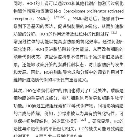
同时，HO-1的上调可以通过CO和其他代谢产物激活过氧化
物酶体增殖物激活受体α（peroxisome proliferator activated
［
29
-
30
］
receptor α，PPARα）
。PPARα激活后，能够调节一
系列下游基因的表达，促进脂肪酸的β-氧化，从而加速脂
［
31
］
肪酸的分解。HO-1的作用还涉及线粒体的代谢过程
，
增强线粒体的功能以提高脂肪酸的氧化效率。通过刺激β-
氧化途径，HO-1促进脂肪酸转化为能量，从而改善细胞的
能量代谢状态。这些调控机制不仅有助于减少肝脏脂质积
累，还能够改善肝脏的脂质代谢状态，防止脂肪肝的发生
和发展。因此，HO在脂肪酸合成和分解中的调节作用对于
维持肝脏脂质代谢的平衡具有重要意义。
其次，HO在磷脂代谢中的作用也得到了广泛关注。磷脂是
细胞膜的重要组成部分，参与细胞信号传导和细胞生物学
功能。HO通过生成胆绿素和CO等代谢产物，间接影响磷脂
的合成与降解。例如，胆绿素被认为具有抗氧化特性，可
［
32
］
以保护细胞膜结构，减少氧化损伤
。研究显示，HO的
活性与磷脂代谢的平衡密切相关，HO的缺失可能导致磷脂
代谢紊乱，从而引发一系列代谢疾病。