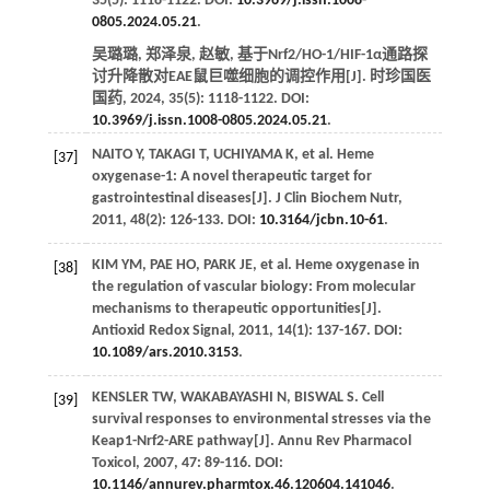
35
(5): 1118-1122. DOI:
10.3969/j.issn.1008-
0805.2024.05.21
.
吴璐璐, 郑泽泉, 赵敏, 基于Nrf2/HO-1/HIF-1α通路探
讨升降散对EAE鼠巨噬细胞的调控作用[J].
时珍国医
国药
,
2024
,
35
(5): 1118-1122. DOI:
10.3969/j.issn.1008-0805.2024.05.21
.
NAITO
Y
,
TAKAGI
T
,
UCHIYAMA
K
, et al. Heme
[37]
oxygenase-1: A novel therapeutic target for
gastrointestinal diseases[J].
J Clin Biochem Nutr
,
2011
,
48
(2): 126-133. DOI:
10.3164/jcbn.10-61
.
KIM
YM
, PAE HO,
PARK
JE
, et al. Heme oxygenase in
[38]
the regulation of vascular biology: From molecular
mechanisms to therapeutic opportunities[J].
Antioxid Redox Signal
,
2011
,
14
(1): 137-167. DOI:
10.1089/ars.2010.3153
.
KENSLER
TW
,
WAKABAYASHI
N
,
BISWAL
S
. Cell
[39]
survival responses to environmental stresses via the
Keap1-Nrf2-ARE pathway[J].
Annu Rev Pharmacol
Toxicol
,
2007
,
47
: 89-116. DOI:
10.1146/annurev.pharmtox.46.120604.141046
.