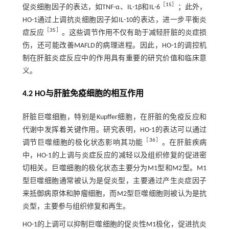
［
15
］
促炎细胞因子的表达，如TNF-α、IL-1β和IL-6
；此外，
HO-1通过上调抗炎细胞因子如IL-10的表达，进一步平衡炎
［
35
］
症反应
。这些调节作用不仅有助于减轻肝脏的炎症损
伤，还可能改善MAFLD的病理进程。因此，HO-1的调控机
制在肝脏炎症反应中的作用具有重要的研究价值和临床意
义。
4.2 HO与肝脏免疫细胞的相互作用
肝脏巨噬细胞，特别是Kupffer细胞，在肝脏的免疫反应和
代谢中发挥着关键作用。研究表明，HO-1的表达可以通过
［
36
］
调节巨噬细胞的极化状态影响其功能
。在肝脏疾病
中，HO-1的上调与炎症反应的减轻以及组织修复的促进密
切相关。巨噬细胞的极化状态主要分为M1型和M2型。M1
型巨噬细胞通常被认为是促炎型，主要通过产生炎症因子
来抵御病原体和肿瘤细胞，而M2型巨噬细胞则被认为是抗
炎型，主要参与组织修复和再生。
HO-1的上调可以抑制巨噬细胞的促炎性M1极化，促进抗炎