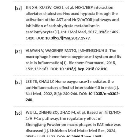
JIN
XH
,
XU
ZW
,
CAO
J
, et al. HO-1/EBP interaction
[33]
alleviates cholesterol-induced hypoxia through the
activation of the AKT and Nrf2/mTOR pathways and
inhibition of carbohydrate metabolism in
cardiomyocytes[J].
Int J Mol Med
,
2017
,
39
(6): 1409-
1420. DOI:
10.3892/ijmm.2017.2979
.
VIJAYAN
V
,
WAGENER
FADTG
,
IMMENSCHUH
S
. The
[34]
macrophage heme-heme oxygenase-1 system and its
role in inflammation[J].
Biochem Pharmacol
,
2018
,
153
: 159-167. DOI:
10.1016/j.bcp.2018.02.010
.
LEE
TS
,
CHAU
LY
. Heme oxygenase-1 mediates the
[35]
anti-inflammatory effect of interleukin-10 in mice[J].
Nat Med
,
2002
,
8
(3): 240-246. DOI:
10.1038/nm0302-
240
.
WU
LL
,
ZHENG
ZQ
,
ZHAO
M
, et al. Based on Nrf2/HO-
[36]
1/HIF-1α pathway, the regulatory effect of
Shengjiang Powder on macrophages in EAE mice was
discussed[J].
Lishizhen Med Mater Med Res
,
2024
,