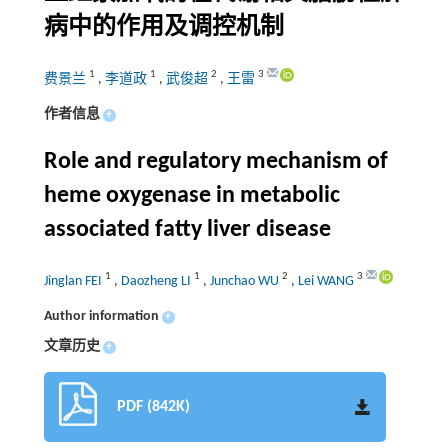
病中的作用及调控机制
1
1
2
3
费景兰
,
李道政
,
武俊超
,
王雷
作者信息
+
Role and regulatory mechanism of
heme oxygenase in metabolic
associated fatty liver disease
1
1
2
3
Jinglan FEI
,
Daozheng LI
,
Junchao WU
,
Lei WANG
Author information
+
文章历史
+
PDF (842K)