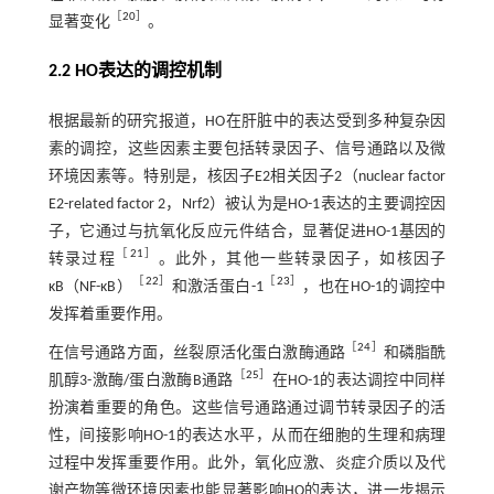
［
20
］
显著变化
。
2.2 HO表达的调控机制
根据最新的研究报道，HO在肝脏中的表达受到多种复杂因
素的调控，这些因素主要包括转录因子、信号通路以及微
环境因素等。特别是，核因子E2相关因子2（nuclear factor
E2-related factor 2，Nrf2）被认为是HO-1表达的主要调控因
子，它通过与抗氧化反应元件结合，显著促进HO-1基因的
［
21
］
转录过程
。此外，其他一些转录因子，如核因子
［
22
］
［
23
］
κB（NF-κB）
和激活蛋白-1
，也在HO-1的调控中
发挥着重要作用。
［
24
］
在信号通路方面，丝裂原活化蛋白激酶通路
和磷脂酰
［
25
］
肌醇3-激酶/蛋白激酶B通路
在HO-1的表达调控中同样
扮演着重要的角色。这些信号通路通过调节转录因子的活
性，间接影响HO-1的表达水平，从而在细胞的生理和病理
过程中发挥重要作用。此外，氧化应激、炎症介质以及代
谢产物等微环境因素也能显著影响HO的表达，进一步揭示