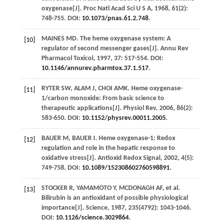
oxygenase[J].
Proc Natl Acad Sci U S A
,
1968
,
61
(2):
748-755. DOI:
10.1073/pnas.61.2.748
.
MAINES
MD
. The heme oxygenase system: A
[10]
regulator of second messenger gases[J].
Annu Rev
Pharmacol Toxicol
,
1997
,
37
: 517-554. DOI:
10.1146/annurev.pharmtox.37.1.517
.
RYTER
SW
,
ALAM
J
,
CHOI
AMK
. Heme oxygenase-
[11]
1/carbon monoxide: From basic science to
therapeutic applications[J].
Physiol Rev
,
2006
,
86
(2):
583-650. DOI:
10.1152/physrev.00011.2005
.
BAUER
M
,
BAUER
I
. Heme oxygenase-1: Redox
[12]
regulation and role in the hepatic response to
oxidative stress[J].
Antioxid Redox Signal
,
2002
,
4
(5):
749-758. DOI:
10.1089/152308602760598891
.
STOCKER
R
,
YAMAMOTO
Y
,
MCDONAGH
AF
, et al.
[13]
Bilirubin is an antioxidant of possible physiological
importance[J].
Science
,
1987
,
235
(4792): 1043-1046.
DOI:
10.1126/science.3029864
.