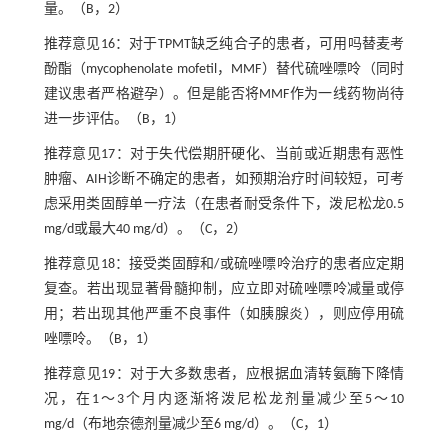
量。（B，2）
推荐意见16：对于TPMT缺乏纯合子的患者，可用吗替麦考
酚酯（mycophenolate mofetil，MMF）替代硫唑嘌呤（同时
建议患者严格避孕）。但是能否将MMF作为一线药物尚待
进一步评估。（B，1）
推荐意见17：对于失代偿期肝硬化、当前或近期患有恶性
肿瘤、AIH诊断不确定的患者，如预期治疗时间较短，可考
虑采用类固醇单一疗法（在患者耐受条件下，泼尼松龙0.5
mg/d或最大40 mg/d）。（C，2）
推荐意见18：接受类固醇和/或硫唑嘌呤治疗的患者应定期
复查。若出现显著骨髓抑制，应立即对硫唑嘌呤减量或停
用；若出现其他严重不良事件（如胰腺炎），则应停用硫
唑嘌呤。（B，1）
推荐意见19：对于大多数患者，应根据血清转氨酶下降情
况，在1～3个月内逐渐将泼尼松龙剂量减少至5～10
mg/d（布地奈德剂量减少至6 mg/d）。（C，1）