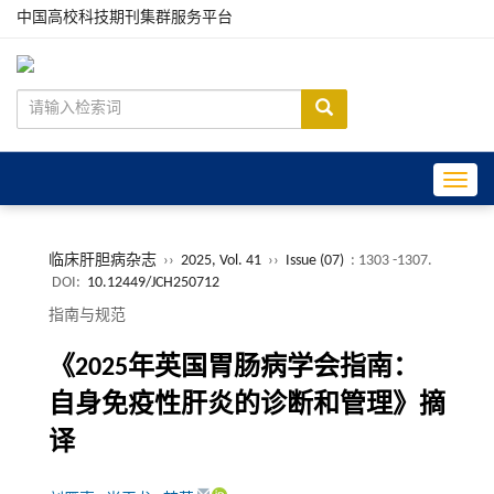
中国高校科技期刊集群服务平台
Toggle
临床肝胆病杂志
››
2025, Vol. 41
››
Issue (07)
: 1303 -1307.
DOI:
10.12449/JCH250712
指南与规范
《2025年英国胃肠病学会指南：
自身免疫性肝炎的诊断和管理》摘
译