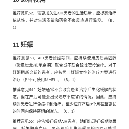
10 患者视角
推荐意见52：需更加关注AIH患者的生活质量，应提高治疗
依从性，并对生活质量和药物不良反应进行监测。（B，
1）
11 妊娠
推荐意见53：AIH患者妊娠期间，应持续使用皮质类固醇
（泼尼松龙/布地奈德）联合或不联合硫唑嘌呤治疗。对于
妊娠期新诊断的患者，应按照非妊娠女性的治疗方案进行
治疗（但不可使用MMF）。（B，1）
推荐意见54：妊娠通常不会改变患者治疗后生化缓解的状
态，但在产后可能会出现治疗不应答的情况。因此，应持
续对患者进行免疫抑制治疗，至少应在产后3个月甚至更长
的时间内保持密切的随访。（C，1）
推荐意见55：应告知妊娠期AIH患者，她们出现妊娠期糖尿
病、妊娠期高血压、早产和胎儿生长受限的风险可能增