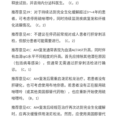
释放试验，并咨询内分泌科医生。（C，2）
推荐意见39：对于持续达到完全生化缓解超过3～4年的患
者，可考虑停用硫唑嘌呤，同时持续监测疾病复发和纤维
化进展情况。（C，2）
推荐意见40：不建议在停药前常规对成人患者行肝穿刺活
检，但部分患者可能需要进行。（C，2）
推荐意见41：AIH复发通常表现为血清ALT/AST升高，同时伴
有血清IgG水平不同程度的升高。首先应排除其他潜在原因
（包括病毒感染），但通常无需通过肝穿刺活检进行确
诊。（C，1）
推荐意见42：AIH复发后需重启泼尼松龙治疗。若患者没有
肝硬化，也可考虑使用布地奈德。若患者没有正在服用硫
唑嘌呤（或其他类固醇替代药物），也应重新开始使用硫
唑嘌呤。（B，1）
推荐意见43：AIH复发后经规范治疗再次达到完全生化缓解
时，应再次缓慢停用泼尼松龙。然而，应使用类固醇替代