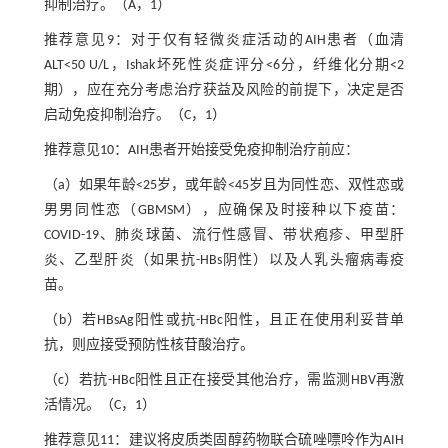
抑制治疗。（A，1）
推荐意见9：对于仅有轻微炎症活动的AIH患者（血清
ALT<50 U/L，Ishak坏死性炎症评分<6分，纤维化分期<2
期），应在充分考虑治疗获益及风险的前提下，决定是否
启动免疫抑制治疗。（C，1）
推荐意见10：AIH患者开始接受免疫抑制治疗前应：
（a）如果年龄<25岁，或年龄<45岁且为同性恋、双性恋或
男男同性恋（GBMSM），应确保及时接种以下疫苗：
COVID-19、肺炎球菌、流行性感冒、带状疱疹、甲型肝
炎、乙型肝炎（如果抗-HBs阴性）以及人乳头瘤病毒疫
苗。
（b）若HBsAg阳性或抗-HBc阳性，且正在使用利妥昔单
抗，则应接受预防性核苷酸治疗。
（c）若抗-HBc阳性且正在接受其他治疗，需监测HBV再激
活情况。（C，1）
推荐意见11：建议将皮质类固醇药物联合硫唑嘌呤作为AIH