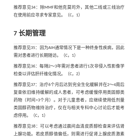
推荐意见34：除MMF和他克莫司外，其他二线或三线治疗
在使用前应寻求专家意见。（C，1）
7 长期管理
推荐意见35：因为AIH通常情况下是一种终身性疾病，因此
需对患者进行长期随访。（C，1）
推荐意见36：每隔2～3年需对患者进行1次非侵入性影像学
检查以评估肝纤维化情况。（C，2）
推荐意见37：治疗6个月后达到完全生化缓解并在2～4周后
复查依旧维持缓解的成人患者，可考虑缓慢停用类固醇类
药物（时间>3个月）。对于儿童患者，应继续使用低剂量
类固醇药物维持治疗，仅在与相关专科中心讨论后才能考
虑停用。（C，1）
推荐意见38：可以考虑通过晨间血清皮质醇检查来评估肾
上腺功能。若皮质醇值偏低，则需进行促肾上腺皮质激素