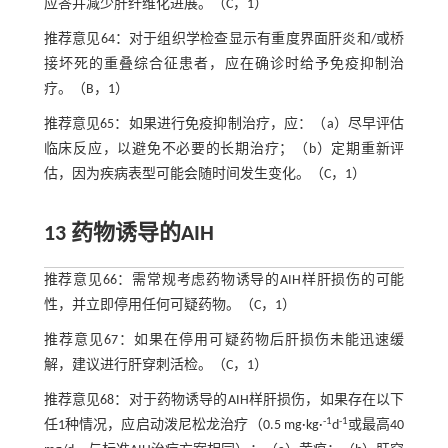
应答并减少肝纤维化进展。（C，1）
推荐意见64：对于组织学检查显示有重度界面肝炎和/或桥
接坏死的重叠综合征患者，应在确诊时给予免疫抑制治
疗。（B，1）
推荐意见65：如果进行免疫抑制治疗，应：（a）尽早评估
临床反应，以避免不必要的长期治疗；（b）定期重新评
估，因为疾病表型可能会随时间发生变化。（C，1）
13 药物诱导的AIH
推荐意见66：需常规考虑药物诱导的AIH样肝损伤的可能
性，并立即停用任何可疑药物。（C，1）
推荐意见67：如果在停用可疑药物后肝损伤未能迅速缓
解，建议进行肝穿刺活检。（C，1）
推荐意见68：对于药物诱导的AIH样肝损伤，如果存在以下
-1
-1
任1种情况，应启动泼尼松龙治疗（0.5 mg·kg·
d
或最高40