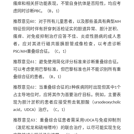
瘙痒和相关肝功能表现，不管自身抗体是否阳性，均应考
虑同时诊断PBC。（B，1）
推荐意见60：对于所有儿童患者，以及那些虽具有典型AIH
特征但同时伴有肝穿刺活检证实的胆道异常、胆汁淤积、
瘙痒、对免疫抑制治疗应答不佳、炎症性肠病的成人患
者，应对其进行磁共振胰胆管成像检查，以考虑诊断
PSC/AIH重叠综合征。（C，1）
推荐意见61：避免使用简化评分标准来诊断重叠综合征。
可以考虑使用巴黎标准，但巴黎标准也并不能识别所有重
叠综合征的患者。（B，1）
推荐意见62：当重叠综合征的2种疾病同时出现但其中1个
占主导地位时，应将其作为首要治疗目标。例如，主要表
现为胆汁淤积的患者应接受熊去氧胆酸（ursodeoxycholic
acid，UDCA）治疗。（C，1）
推荐意见63：重叠综合征患者需采用UDCA与免疫抑制剂
（泼尼松龙和硫唑嘌呤）的联合治疗，以尽可能实现生化