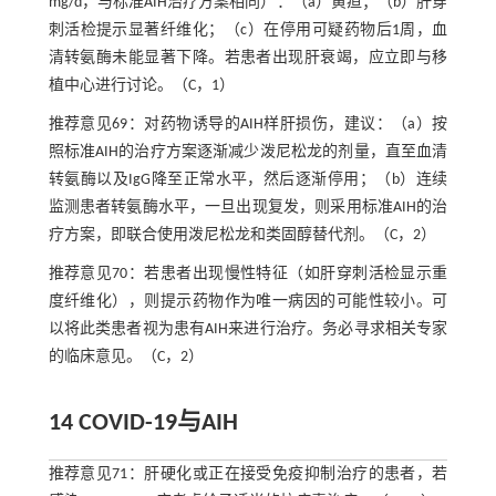
mg/d，与标准AIH治疗方案相同）：（a）黄疸；（b）肝穿
刺活检提示显著纤维化；（c）在停用可疑药物后1周，血
清转氨酶未能显著下降。若患者出现肝衰竭，应立即与移
植中心进行讨论。（C，1）
推荐意见69：对药物诱导的AIH样肝损伤，建议：（a）按
照标准AIH的治疗方案逐渐减少泼尼松龙的剂量，直至血清
转氨酶以及IgG降至正常水平，然后逐渐停用；（b）连续
监测患者转氨酶水平，一旦出现复发，则采用标准AIH的治
疗方案，即联合使用泼尼松龙和类固醇替代剂。（C，2）
推荐意见70：若患者出现慢性特征（如肝穿刺活检显示重
度纤维化），则提示药物作为唯一病因的可能性较小。可
以将此类患者视为患有AIH来进行治疗。务必寻求相关专家
的临床意见。（C，2）
14 COVID-19与AIH
推荐意见71：肝硬化或正在接受免疫抑制治疗的患者，若