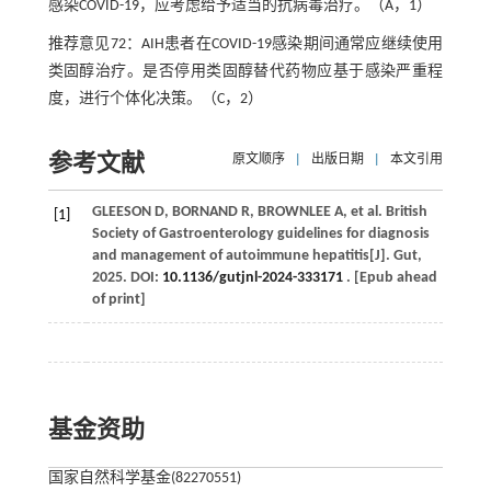
感染COVID-19，应考虑给予适当的抗病毒治疗。（A，1）
推荐意见72：AIH患者在COVID-19感染期间通常应继续使用
类固醇治疗。是否停用类固醇替代药物应基于感染严重程
度，进行个体化决策。（C，2）
参考文献
原文顺序
|
出版日期
|
本文引用
GLEESON
D
,
BORNAND
R
,
BROWNLEE
A
,
et al
. British
[1]
Society of Gastroenterology guidelines for diagnosis
and management of autoimmune hepatitis[J].
Gut
,
2025
. DOI:
10.1136/gutjnl-2024-333171
. [Epub ahead
of print]
基金资助
国家自然科学基金(82270551)