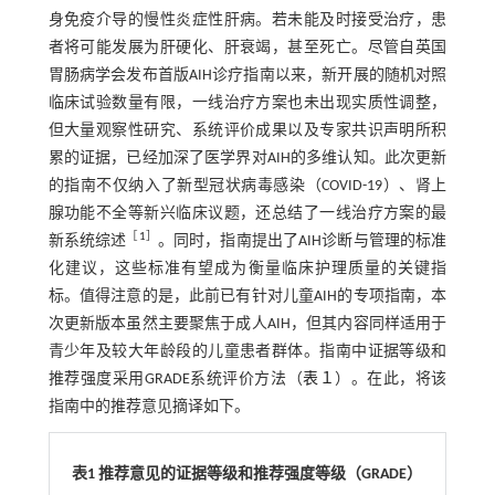
身免疫介导的慢性炎症性肝病。若未能及时接受治疗，患
者将可能发展为肝硬化、肝衰竭，甚至死亡。尽管自英国
胃肠病学会发布首版AIH诊疗指南以来，新开展的随机对照
临床试验数量有限，一线治疗方案也未出现实质性调整，
但大量观察性研究、系统评价成果以及专家共识声明所积
累的证据，已经加深了医学界对AIH的多维认知。此次更新
的指南不仅纳入了新型冠状病毒感染（COVID-19）、肾上
腺功能不全等新兴临床议题，还总结了一线治疗方案的最
［
1
］
新系统综述
。同时，指南提出了AIH诊断与管理的标准
化建议，这些标准有望成为衡量临床护理质量的关键指
标。值得注意的是，此前已有针对儿童AIH的专项指南，本
次更新版本虽然主要聚焦于成人AIH，但其内容同样适用于
青少年及较大年龄段的儿童患者群体。指南中证据等级和
推荐强度采用GRADE系统评价方法（
表１
）。在此，将该
指南中的推荐意见摘译如下。
表1 推荐意见的证据等级和推荐强度等级（GRADE）