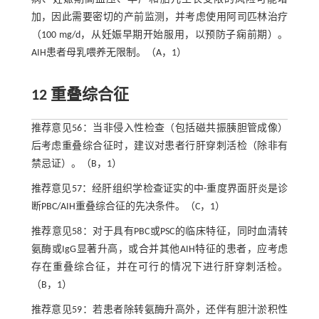
加，因此需要密切的产前监测，并考虑使用阿司匹林治疗
（100 mg/d，从妊娠早期开始服用，以预防子痫前期）。
AIH患者母乳喂养无限制。（A，1）
12 重叠综合征
推荐意见56：当非侵入性检查（包括磁共振胰胆管成像）
后考虑重叠综合征时，建议对患者行肝穿刺活检（除非有
禁忌证）。（B，1）
推荐意见57：经肝组织学检查证实的中-重度界面肝炎是诊
断PBC/AIH重叠综合征的先决条件。（C，1）
推荐意见58：对于具有PBC或PSC的临床特征，同时血清转
氨酶或IgG显著升高，或合并其他AIH特征的患者，应考虑
存在重叠综合征，并在可行的情况下进行肝穿刺活检。
（B，1）
推荐意见59：若患者除转氨酶升高外，还伴有胆汁淤积性