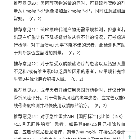
推荐意见20：类固醇药物减量的同时，可将硫唑嘌呤的剂
-1
-1
-1
-1
量从1 mg·kg
·d
逐渐增加至2 mg·kg
·d
，同时注意监测血
常规。（C，2）
推荐意见21：硫唑嘌呤代谢产物无需常规检测，但患者若
出现白细胞计数下降或疑似依从性不佳的情况，可考虑进
行检测。对于血清ALT水平下降不佳的患者，此检测也有助
于判断是否应当增加剂量。（C，2）
推荐意见22：对于接受双膦酸盐治疗的患者以及钙摄入量
不足和/或有维生素D缺乏风险因素的患者，应常规补充维
生素D并优化膳食钙摄入量。（C，2）
推荐意见23：成年患者开始使用类固醇药物时，建议计算
骨折风险评分。对于骨折高风险的老年患者，应完善双能X
线骨密度检测并尽快使用双膦酸盐治疗。（B，2）
推荐意见24：对于急性重症AIH［国际标准化比值（INR）
>1.5且无肝性脑病］患者，如果其INR<2.5且已排除败血
症，应启动泼尼松龙治疗，剂量为40 mg/d。在接受必要治