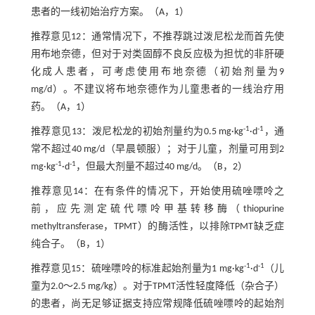
患者的一线初始治疗方案。（A，1）
推荐意见12：通常情况下，不推荐跳过泼尼松龙而首先使
用布地奈德，但对于对类固醇不良反应极为担忧的非肝硬
化成人患者，可考虑使用布地奈德（初始剂量为9
mg/d）。不建议将布地奈德作为儿童患者的一线治疗用
药。（A，1）
-1
-1
推荐意见13：泼尼松龙的初始剂量约为0.5 mg·kg
·d
，通
常不超过40 mg/d（早晨顿服）；对于儿童，剂量可用到2
-1
-1
mg·kg
·d
，但最大剂量不超过40 mg/d。（B，2）
推荐意见14：在有条件的情况下，开始使用硫唑嘌呤之
前，应先测定硫代嘌呤甲基转移酶（thiopurine
methyltransferase，TPMT）的酶活性，以排除TPMT缺乏症
纯合子。（B，1）
-1
-1
推荐意见15：硫唑嘌呤的标准起始剂量为1 mg·kg
·d
（儿
童为2.0～2.5 mg/kg）。对于TPMT活性轻度降低（杂合子）
的患者，尚无足够证据支持应常规降低硫唑嘌呤的起始剂