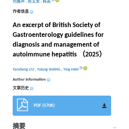
刘雁声
,
尚玉龙
,
韩英
作者信息
+
An excerpt of British Society of
Gastroenterology guidelines for
diagnosis and management of
autoimmune hepatitis （2025）
Yansheng LIU
,
Yulong SHANG
,
Ying HAN
Author information
+
文章历史
+
PDF (570K)
摘要