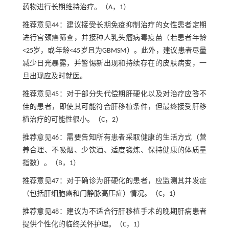
药物进行长期维持治疗。（A，1）
推荐意见44：建议接受长期免疫抑制治疗的女性患者定期
进行宫颈癌筛查，并接种人乳头瘤病毒疫苗（若患者年龄
<25岁，或年龄<45岁且为GBMSM）。此外，建议患者尽量
减少日光暴露，并警惕新出现和持续存在的皮肤病变，一
旦出现应及时就医。
推荐意见45：对于部分失代偿期肝硬化以及对治疗应答不
佳的患者，即使其可能符合肝移植条件，但最终接受肝移
植治疗的可能性很小。（C，2）
推荐意见46：需要告知所有患者采取健康的生活方式（营
养合理、不吸烟、少饮酒、适度锻炼、保持健康的体质量
指数）。（B，1）
推荐意见47：对于确诊为肝硬化的患者，应监测其并发症
（包括肝细胞癌和门静脉高压症）情况。（C，1）
推荐意见48：建议为不适合行肝移植手术的晚期肝病患者
提供个性化的临终关怀护理。（C，1）