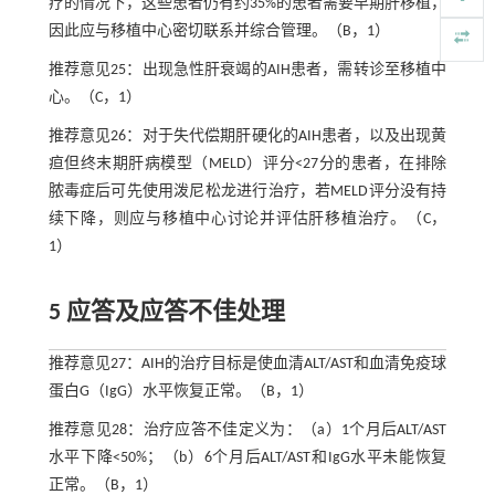
疗的情况下，这些患者仍有约35%的患者需要早期肝移植，
因此应与移植中心密切联系并综合管理。（B，1）
推荐意见25：出现急性肝衰竭的AIH患者，需转诊至移植中
心。（C，1）
推荐意见26：对于失代偿期肝硬化的AIH患者，以及出现黄
疸但终末期肝病模型（MELD）评分<27分的患者，在排除
脓毒症后可先使用泼尼松龙进行治疗，若MELD评分没有持
续下降，则应与移植中心讨论并评估肝移植治疗。（C，
1）
5 应答及应答不佳处理
推荐意见27：AIH的治疗目标是使血清ALT/AST和血清免疫球
蛋白G（IgG）水平恢复正常。（B，1）
推荐意见28：治疗应答不佳定义为：（a）1个月后ALT/AST
水平下降<50%；（b）6个月后ALT/AST和IgG水平未能恢复
正常。（B，1）