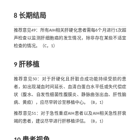
8 长期结局
推荐意见49：所有AIH相关肝硬化患者需每6个月进行1次超
声检查以监测肝细胞癌的发生情况，除非存在某些不适宜
检查的情况。（C，1）
9 肝移植
推荐意见50：对于肝硬化且肝脏合成功能持续受损的患
者，如出现凝血时间延长、血清白蛋白水平低或失代偿症
状（腹水、自发性细菌性腹膜炎、静脉曲张出血、肝性脑
病、黄疸），应尽早转诊至移植中心。（B，1）
推荐意见51：对于急性重症AIH患者以及AIH相关急性肝衰
竭的患者，建议尽早进行肝移植评估。（B，1）