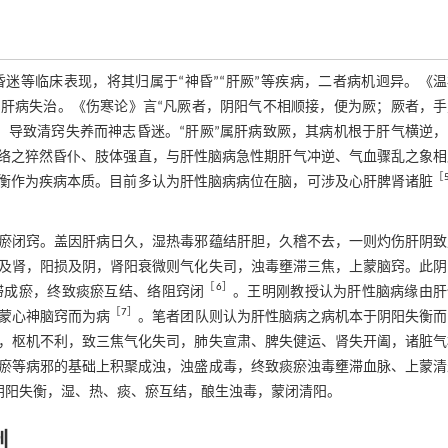
迷等临床表现，将其归属于“神昏”“肝厥”等疾病，二者病机迥异。《温
属肝病失治。《伤寒论》言“凡厥者，阴阳气不相顺接，便为厥；厥者，手
，导致清窍失养而神志昏迷。“肝厥”属肝病致厥，其病机根于肝气横逆，
脑络之猝然昏仆、肢体强直，与肝性脑病急性期肝气冲逆、气血骤乱之象相
［
失衡作为疾病本质。目前多认为肝性脑病病位在脑，可涉及心肝脾肾诸脏
瘀闭窍。盖因肝病日久，湿热毒邪蕴结肝胆，久稽不去，一则灼伤肝阴致
及肾，阳损及阴，肾阳衰微则气化失司，浊毒壅滞三焦，上蒙脑窍。此阴
［
6
］
滞成瘀，终致痰瘀互结、络阻窍闭
。王明刚教授认为肝性脑病缘由肝
［
7
］
蒙心神脑窍而为病
。笔者团队则认为肝性脑病之病机本于阴阳失衡而
，枢机不利，致三焦气化失司，肺失宣肃、脾失健运、肾失开阖，诸脏气
瘀等病邪的基础上积聚成浊，浊盛成毒，终致痰瘀浊毒壅滞血脉、上蒙清
阴阳失衡，湿、热、痰、瘀互结，酿生浊毒，蒙闭清阳。
制