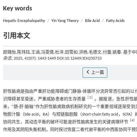
Key words
Hepatic Encephalopathy
/
Yin Yang Theory
/
Bile Acid
/
Fatty Acids
引用本文
颜璐怡,陈玮钰,王涵,冯雯倩,杜洋,田雪如,洪杨,毛德文,付蕾,姚春. 基
杂志
, 2025, 41(07): 1443-1449 DOI:10.12449/JCH250733
上一篇
肝性脑病是指由严重肝功能障碍或门静脉-体循环分流异常而引起的以
［
1
］
识障碍甚至昏迷，严重威胁患者的生存质量
。据报道，急性肝性脑
来，“肠-肝-脑轴”作为肝性脑病致病机制研究的一个重要视域逐渐受到
物胆汁酸（bile acid，BA）与短链脂肪酸（short-chain fatty 
［
4
］
协同共生，其动态平衡的破坏可能是肝性脑病发生的关键病理环节
作用及其阴阳失衡机制，同时探讨恢复二者代谢平衡的中西医协同干预