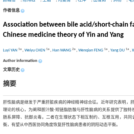
颜璐怡
,
陈玮钰
,
王涵
,
冯雯倩
,
杜洋
,
田雪如
,
洪杨
,
毛
作者信息
+
Association between bile acid/short-chain f
Chinese medicine theory of Yin and Yang
1a
1a
2a
1a
1a
Luyi YAN
,
Weiyu CHEN
,
Han WANG
,
Wenqian FENG
,
Yang DU
,
X
Author information
+
文章历史
+
摘要
肝性脑病是继发于严重肝脏疾病的神经精神综合征。近年研究表明，肝
理论的核心，为阐释胆汁酸-短链脂肪酸与肝性脑病的关系提供了独特
肠系屏障、抗御炎毒。二者在生理状态下相互制约、互根互用，共同调
衡，有望从中西医协同角度恢复肝性脑病患者的阴阳动态平衡。