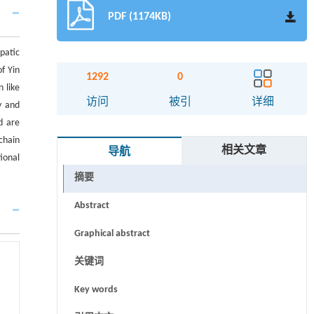
PDF (1174KB)
patic
f Yin
1292
0
 like
访问
被引
详细
y and
d are
chain
相关文章
导航
ional
摘要
Abstract
Graphical abstract
关键词
Key words