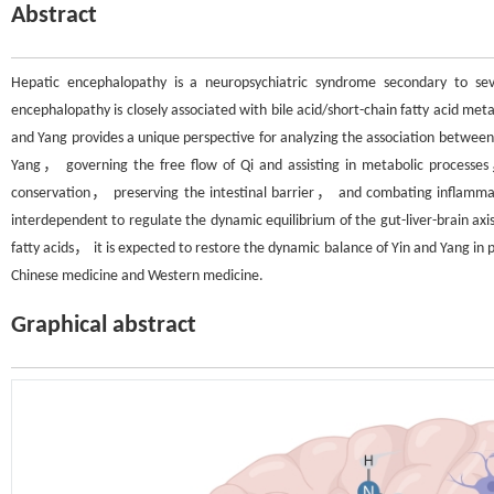
Abstract
Hepatic encephalopathy is a neuropsychiatric syndrome secondary to se
encephalopathy is closely associated with bile acid/short-chain fatty acid met
and Yang provides a unique perspective for analyzing the association between b
Yang， governing the free flow of Qi and assisting in metabolic processes，
conservation， preserving the intestinal barrier， and combating inflammatio
interdependent to regulate the dynamic equilibrium of the gut-liver-brain axi
fatty acids， it is expected to restore the dynamic balance of Yin and Yang in 
Chinese medicine and Western medicine.
Graphical abstract