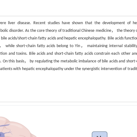
vere liver disease. Recent studies have shown that the development of he
abolic disorder. As the core theory of traditional Chinese medicine， the theory o
ile acids/short-chain fatty acids and hepatic encephalopathy. Bile acids function
 while short-chain fatty acids belong to Yin， maintaining internal stabilit
n and toxins. Bile acids and short-chain fatty acids constrain each other an
s. On this basis， by regulating the metabolic imbalance of bile acids and short-
patients with hepatic encephalopathy under the synergistic intervention of tradit