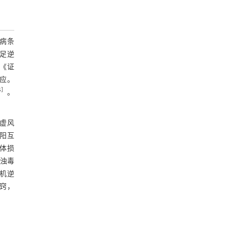
病条
足逆
《证
应。
5
］
。
虚风
阳互
体损
浊毒
机逆
窍，