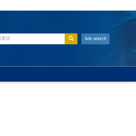
Adv search