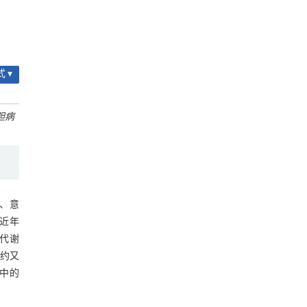
 ▾
胆病
、意
近年
代谢
制约又
病中的