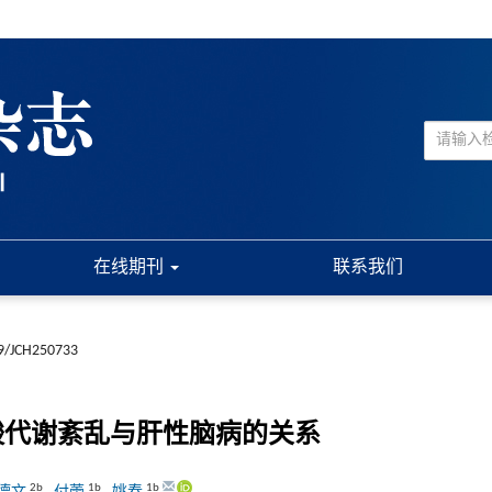
在线期刊
联系我们
9/JCH250733
酸代谢紊乱与肝性脑病的关系
2b
1b
1b