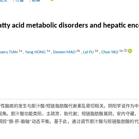
德文
,
付蕾
,
姚春
atty acid metabolic disorders and hepatic en
1a
1a
2b
1b
1b
ueru TIAN
,
Yang HONG
,
Dewen MAO
,
Lei FU
,
Chun YAO
性脑病的发生与胆汁酸/短链脂肪酸代谢紊乱密切相关。阴阳学说作为中
视角。胆汁酸功能类阳，主疏泄、助代谢；短链脂肪酸属阴，安内守藏，
控“肠-肝-脑轴”动态平衡。基于此，通过调节胆汁酸与短链脂肪酸的代