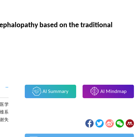
cephalopathy based on the traditional
AI Summary
AI Mindmap
医学
维系
谢失