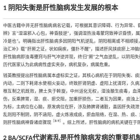
1 阴阳失衡是肝性脑病发生发展的根本
中医古籍中并无肝性脑病病名记载，可根据其意识障碍、行为异常、昏
辨》言“湿温邪入心包，神昏肢逆”，强调湿热浊毒蒙窍致神识昏愦，
冷是也”。明确指出肝性脑病多因阴阳气机逆乱，阴阳相离或不相顺接
治汇补》载“肝厥之证，状如痫疾，僵扑不醒”，描述肝风挟痰瘀上冲
肝性脑病即浊毒壅窍与肝气冲逆并现，终归“厥”之气血逆乱，以阴阳
历代医家认为此病病性虚实夹杂，病机复杂，病属危重。
钱英教授提出肝性脑病属本虚标实之证，其核心病机在于阴阳失衡、痰
内动，二则下耗肾水使相火妄动，终致肝肾阴虚、虚阳上扰清窍，久病
根互制之机既败，脾土失于斡旋，中州运化无权，湿浊酿生痰毒，血
伤，反乘脾胃，湿、痰、瘀交阻，加重肝损伤，二者互为因果，痰浊上
为标，主病位在心脑，原发病位在肝，涉及肺脾肾诸脏，盖因肝失疏泄
乱则阳不制阴，阴不涵阳，虚火炼液成痰，瘀血阻络，在湿、热、痰、
［
8
-
9
］
则肝性脑病神昏诸症骤现
。综上所述，肝性脑病的病机关键在于
2 BA/SCFA代谢紊乱是肝性脑病发病的重要机