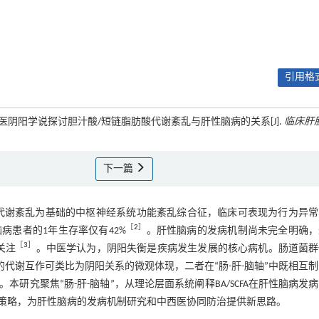
引用格式
于中医阴阳学说探讨胆汁酸/短链脂肪酸代谢紊乱与肝性脑病的关系[J].
临床肝
下一篇
代谢紊乱为基础的中枢神经系统功能紊乱综合征，临床可表现为行为异常
［
2
］
病患者的1年生存率仅有42%
。肝性脑病的发病机制尚未完全明确，
［
3
］
关注
。中医学认为，阴阳失衡是疾病发生发展的核心病机。肠道菌群
acid，SCFA）的代谢互作可类比为阴阳关系的微观体现，二者在“肠-肝-脑轴”中既相互
。本研究聚焦“肠-肝-脑轴”，从理论层面系统阐释BA/SCFA在肝性脑病发
策略，为肝性脑病的发病机制研究和中西医协同防治提供新思路。