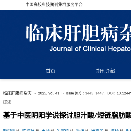
中国高校科技期刊集群服务平台
首页
期刊介绍
临床肝胆病杂志
››
2025, Vol. 41
››
Issue (07)
: 1443 -1449.
DOI:
10.1244
综述
基于中医阴阳学说探讨胆汁酸/短链脂肪
1a
1a
2a
1a
1a
1a
1a