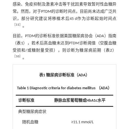
感染、免疫抑制及激素冲击等干扰因素导致暂时性血糖异
常。然而，对于PTDM的诊断时间点，目前尚未达成广泛共
识，部分研究建议将移植术后45 d作为诊断起始时间点
［
11
］
。
目前，PTDM的诊断标准依据美国糖尿病协会（ADA）指南
（
表1
），若术后高血糖未达到PTDM诊断阈值（空腹血糖
受损和/或糖耐量受损），则诊断为糖尿病前期（
表2
）
［
10
］
。
表1 糖尿病诊断标准（ADA）
Table 1 Diagnostic criteria for diabetes mellitus （ADA）
诊断标准
静脉血浆葡萄糖或HbA1c水平
典型糖尿病症状
随机血糖
≥11.1 mmol/L