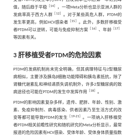
［
14
］
值，随后趋于平稳
，一项Meta分析也显示亚洲人群的
［
12
］
发病率高于西方人群
。对于某些高危人群，PTDM的
［
15
］
发生率更高，例如HCV感染者
。此外，多数肝移植受
［
16
］
［
17
］
者PTDM可以逆转，可能与免疫抑制方案
、年龄
等因素有关。
3 肝移植受者PTDM的危险因素
PTDM的发病机制尚未完全明确，但其病理特征与2型糖尿
病相似，主要涉及胰岛β细胞功能障碍和胰岛素抵抗，除了
肾糖代谢紊乱和神经递质失调机制外，许多2型糖尿病的致
［
18
］
病途径也可能在PTDM的发生中发挥作用
。
PTDM的影响因素复杂多样，遗传、肥胖、年龄、性别、激
素、免疫抑制剂、病毒感染、供者因素乃至生活方式的改
［
19
-
21
］
变等都可能导致PTDM的发生
。一项纳入肝移植受
者PTDM相关前瞻性研究和随机研究的Meta分析显示，最常
报道的危险因素有HCV感染、受体年龄、受体身体质量指数