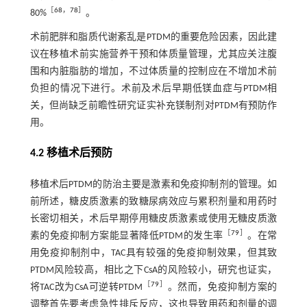
［
68
，
78
］
80%
。
术前肥胖和脂质代谢紊乱是PTDM的重要危险因素，因此建
议在移植术前实施营养干预和体质量管理，尤其应关注腹
围和内脏脂肪的增加，不过体质量的控制应在不增加术前
负担的情况下进行。术前及术后早期低镁血症与PTDM相
关，但尚缺乏前瞻性研究证实补充镁制剂对PTDM有预防作
用。
4.2 移植术后预防
移植术后PTDM的防治主要是激素和免疫抑制剂的管理。如
前所述，糖皮质激素的致糖尿病效应与累积剂量和用药时
长密切相关，术后早期停用糖皮质激素或使用无糖皮质激
［
79
］
素的免疫抑制方案能显著降低PTDM的发生率
。在常
用免疫抑制剂中，TAC具有较强的免疫抑制效果，但其致
PTDM风险较高，相比之下CsA的风险较小，研究也证实，
［
79
］
将TAC改为CsA可逆转PTDM
。然而，免疫抑制方案的
调整首先要考虑急性排斥反应，这也导致用药和剂量的调