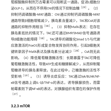
萄醛酸酶抑制剂万古霉素可以阻断这一通路，促进L细胞分
［
29
］
泌GLP-1，从而在不停用CNI的情况下控制血糖
。（2）
抑制钙调磷酸酶-NFAT通路：CNI通过抑制钙调磷酸酶-NFAT
通路导致β细胞增殖减少，胰岛素含量减少，TAC和CsA对该
［
58
］
通路的抑制作用相当
。（3）抑制MafA表达：在存在
胰岛素抵抗的情况下，TAC还可通过BMP/SMAD信号通路诱
［
58
］
导β细胞功能障碍
，TAC诱导的磷酸化Smad 1/5与代谢
应激激活的FoxO1形成复合物发挥协同作用，引起β细胞关
［
28
］
键转录因子MafA表达及胰岛素分泌减少
，CsA则无此
影响。（4）降低葡萄糖激酶活性：长期暴露于TAC可降低
葡萄糖激酶活性，导致ATP生成和糖酵解减少，从而抑制葡
萄糖诱导的胰岛素释放，在此过程中，己糖激酶的活性不
［
59
］
受影响
。（5）诱导炎症反应：TAC通过Syk/BLNK/NF-
κB信号通路上调IL-1β/TNF-α的表达，诱导胰腺损伤，而雷
帕霉素则下调NF-κB的表达，对胰腺组织有潜在的保护作用
［
27
］
。
3.2.3 mTOR