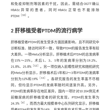
和免疫抑制剂等因素的干扰，因此，需结合OGTT确认
HbA1c异常的患者，同时HbA1c正常也不能排除
［
10
］
PTDM
。
2 肝移植受者PTDM的流行病学
肝移植受者PTDM的发生受多方面因素影响，且不同研究中
诊断标准、随访时间不一致，导致PTDM的报告发生率有较
大差异。一项Meta分析显示，肝移植术后PTDM的总发病率
在15%～25%，术后1、3、5年的发病率分别为19.2%、
［
12
］
21.8%、25.8%
。另一项仅纳入前瞻性研究和随机研究
的Meta分析显示，肝移植术后1年和2～3年PTDM的发病率
［
13
］
分别为12%和19%
。各研究报告的发生率虽不尽相
同，但均显示PTDM的发病率随时间逐渐升高。另外，
PTDM的发病率存在地区差异，国内一项针对10 204例无术
前糖尿病的肝移植受者的研究发现，PTDM的发生率为
［
6
］
24.3%
，而西方最大规模单中心队列研究显示，肝移植
受者PTDM的发生率为16%，且发病率在术后第一年达到峰