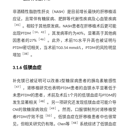
非酒精性脂肪性肝炎（NASH）是目前增长最快的肝移植适
应证，且常伴有糖尿病、肥胖等代谢性疾病及心血管疾病
［
45
］
。相较于其他原发病，NASH患者在肝移植术后更可能
［
14
，
42
］
出现PTDM
，其发病率约为40%，显著高于其他病
［
46
］
因患者的27%
。此外，术前TG水平升高也被证明与
PTDM密切相关，当术前TG0.54 mmol/L，PTDM的风险明显
［
38
］
增加
。
3.1.6 低镁血症
补充镁已被证明可以改善2型糖尿病患者的胰岛素敏感性
［
47
］
，肾移植研究也表明PTDM患者的血镁水平显著低于
未患PTDM的患者，术前及术后1个月的低镁血症与PTDM的
［
48
］
发生显著相关
。另一项研究还发现低镁血症可能介导
［
49
］
CNI的致糖尿病效应
。然而，口服镁制剂对肾移植受
［
50
］
者PTDM疗效不佳
。低镁血症在肝移植患者中也很常
［
48
］
见，但相关研究仍有限。Chen等
系统综述了低镁血症