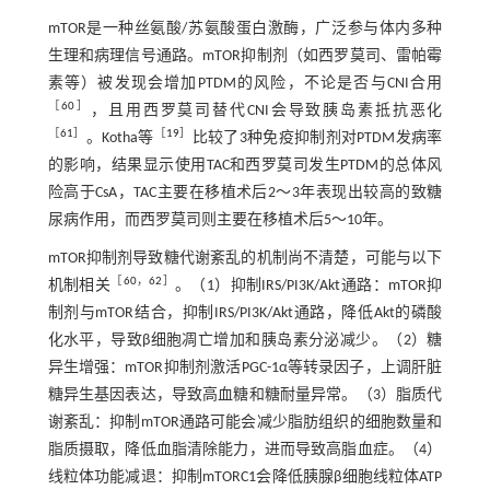
mTOR是一种丝氨酸/苏氨酸蛋白激酶，广泛参与体内多种
生理和病理信号通路。mTOR抑制剂（如西罗莫司、雷帕霉
素等）被发现会增加PTDM的风险，不论是否与CNI合用
［
60
］
，且用西罗莫司替代CNI会导致胰岛素抵抗恶化
［
61
］
［
19
］
。Kotha等
比较了3种免疫抑制剂对PTDM发病率
的影响，结果显示使用TAC和西罗莫司发生PTDM的总体风
险高于CsA，TAC主要在移植术后2～3年表现出较高的致糖
尿病作用，而西罗莫司则主要在移植术后5～10年。
mTOR抑制剂导致糖代谢紊乱的机制尚不清楚，可能与以下
［
60
，
62
］
机制相关
。（1）抑制IRS/PI3K/Akt通路：mTOR抑
制剂与mTOR结合，抑制IRS/PI3K/Akt通路，降低Akt的磷酸
化水平，导致β细胞凋亡增加和胰岛素分泌减少。（2）糖
异生增强：mTOR抑制剂激活PGC-1α等转录因子，上调肝脏
糖异生基因表达，导致高血糖和糖耐量异常。（3）脂质代
谢紊乱：抑制mTOR通路可能会减少脂肪组织的细胞数量和
脂质摄取，降低血脂清除能力，进而导致高脂血症。（4）
线粒体功能减退：抑制mTORC1会降低胰腺β细胞线粒体ATP