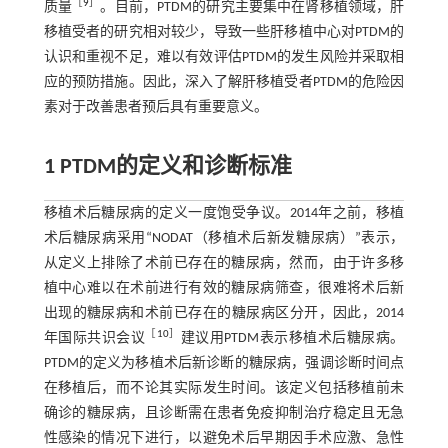
［
9
］
质量
。目前，PTDM的研究主要集中在肾移植领域，肝
移植受者的研究相对较少，导致一些肝移植中心对PTDM的
认识和重视不足，难以有效评估PTDM的发生风险并采取相
应的预防措施。因此，深入了解肝移植受者PTDM的危险因
素对于改善患者预后具有重要意义。
1 PTDM的定义和诊断标准
移植术后糖尿病的定义一度饱受争议。2014年之前，移植
术后糖尿病采用“NODAT（移植术后新发糖尿病）”表示，
从定义上排除了术前已存在的糖尿病，然而，由于许多移
植中心难以在术前进行有效的糖尿病筛查，很难将术后新
出现的糖尿病和术前已存在的糖尿病区分开，因此，2014
［
10
］
年国际共识会议
建议用PTDM表示移植术后糖尿病。
PTDM的定义为移植术后新诊断的糖尿病，强调诊断时间点
在移植后，而不论其实际发生时间。该定义包括移植前未
确诊的糖尿病，且诊断需在患者免疫抑制治疗稳定且无急
性感染的情况下进行，以避免术后早期因手术应激、急性