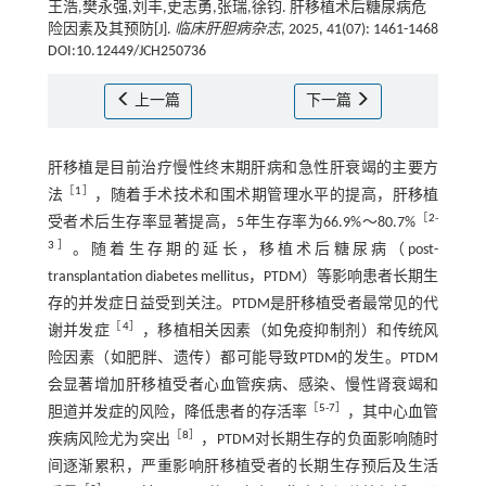
王浩,樊永强,刘丰,史志勇,张瑞,徐钧. 肝移植术后糖尿病危
险因素及其预防[J].
临床肝胆病杂志
, 2025, 41(07): 1461-1468
DOI:10.12449/JCH250736
上一篇
下一篇
肝移植是目前治疗慢性终末期肝病和急性肝衰竭的主要方
［
1
］
法
，随着手术技术和围术期管理水平的提高，肝移植
［
2
-
受者术后生存率显著提高，5年生存率为66.9%～80.7%
3
］
。随着生存期的延长，移植术后糖尿病（post-
transplantation diabetes mellitus，PTDM）等影响患者长期生
存的并发症日益受到关注。PTDM是肝移植受者最常见的代
［
4
］
谢并发症
，移植相关因素（如免疫抑制剂）和传统风
险因素（如肥胖、遗传）都可能导致PTDM的发生。PTDM
会显著增加肝移植受者心血管疾病、感染、慢性肾衰竭和
［
5
-
7
］
胆道并发症的风险，降低患者的存活率
，其中心血管
［
8
］
疾病风险尤为突出
，PTDM对长期生存的负面影响随时
间逐渐累积，严重影响肝移植受者的长期生存预后及生活