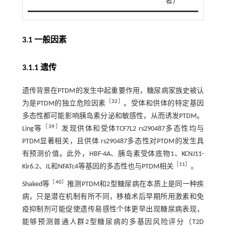
者）
3.1 一般因素
3.1.1 遗传
遗传背景在PTDM的发生中起重要作用，糖尿病家族史被认
［
32
］
为是PTDM的独立危险因素
。受体和供体的特定基因
多态性都可能影响胰岛素分泌和敏感性，从而诱发PTDM。
［
39
］
Ling等
发现供体和受体TCF7L2 rs290487多态性均与
PTDM显著相关，且供体 rs290487多态性对PTDM的发生具
有预测价值。此外，HBF-4A、胰岛素受体底物1、KCNJ11-
［
11
］
Kir6.2、IL和NFATc4等基因的多态性也与PTDM相关
。
［
40
］
Shaked等
推测PTDM和2型糖尿病在本质上是同一种疾
病，只是潜在机制有所不同，移植术后早期所用激素和免
疫抑制剂可能促使遗传易感性个体更早出现糖尿病表现，
能够预测普通人群2型糖尿病的多基因风险评分（T2D