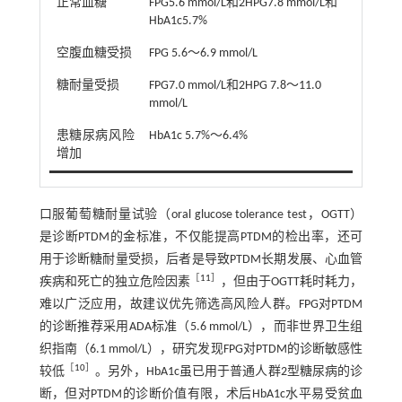
正常血糖
FPG5.6 mmol/L和2HPG7.8 mmol/L和
HbA1c5.7%
空腹血糖受损
FPG 5.6～6.9 mmol/L
糖耐量受损
FPG7.0 mmol/L和2HPG 7.8～11.0
mmol/L
患糖尿病风险
HbA1c 5.7%～6.4%
增加
口服葡萄糖耐量试验（oral glucose tolerance test，OGTT）
是诊断PTDM的金标准，不仅能提高PTDM的检出率，还可
用于诊断糖耐量受损，后者是导致PTDM长期发展、心血管
［
11
］
疾病和死亡的独立危险因素
，但由于OGTT耗时耗力，
难以广泛应用，故建议优先筛选高风险人群。FPG对PTDM
的诊断推荐采用ADA标准（5.6 mmol/L），而非世界卫生组
织指南（6.1 mmol/L），研究发现FPG对PTDM的诊断敏感性
［
10
］
较低
。另外，HbA1c虽已用于普通人群2型糖尿病的诊
断，但对PTDM的诊断价值有限，术后HbA1c水平易受贫血