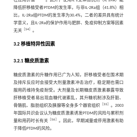
在应用价值
。此外，使用IL-2受体拮抗剂（IL-2Ra）能
降低肝移植受者PTDM的发生率，与非IL-2Ra组（41.8%）相
比，IL-2Ra组PTDM的发生率为30.4%，二者的差异具有统计
学意义，且IL-2Ra的保护作用与肥胖、免疫抑制方案等因素
［
54
］
无关
。
3.2 移植特异性因素
3.2.1 糖皮质激素
糖皮质激素的升糖作用已广为人知，肝移植受者在围术期
及排斥反应时会接受大剂量激素冲击治疗，稳定期也需口
服用药维持免疫耐受。大剂量及长期糖皮质激素暴露导致
肝移植受者易出现血糖代谢紊乱，其升糖机制涉及肝脏、
［
55
］
骨骼肌、脂肪组织及胰腺等全身多个器官组织
。2003
年国际共识会议认为糖皮质激素诱发PTDM的风险与累积剂
［
56
］
量和用药时长有关
。因此，早期减量或停用激素有助
于降低PTDM的风险。