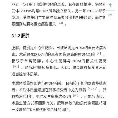
PRS）也可用于预测PTDM的风险，且在肝移植中，供体和
受体T2D PRS均与PTDM风险独立相关。另一项T2D PRS研究
发现，受体基因主要影响胰岛素分泌的相关通路，而供体
［
24
］
基因则与胰岛素敏感性相关
。
3.1.2 肥胖
肥胖，特别是中心性肥胖，已被证明是PTDM的重要致病因
2
［
6
］
素。术前BMI25 kg/m
的患者面临更高的PTDM风险
。
相较于单纯肥胖，中心性肥胖与PTDM的相关性更高
［
41
］
，这与2型糖尿病相似。因此，建议肝移植受者术前
适当控制体质量。
术后体质量增加也与PTDM相关，且相较于其他器官移植患
［
42
-
43
］
者，术后体质量增加在肝移植受者中尤为显著
，肝
［
44
］
移植术后3年，肥胖发生率高达40.8%
，可能与遗传、
术后生活方式等因素有关。肥胖伴随的脂质代谢紊乱将进
一步增加PTDM和代谢综合征的风险。