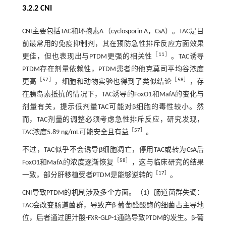
3.2.2 CNI
CNI主要包括TAC和环孢素A（cyclosporin A，CsA）。TAC是目
前最常用的免疫抑制剂，其在预防急性排斥反应方面效果
［
11
］
更佳，但也表现出与PTDM更强的相关性
。TAC诱导
PTDM存在剂量依赖性，PTDM患者的他克莫司平均谷浓度
［
57
］
［
58
］
更高
，细胞和动物实验也得到了类似结论
，存
在胰岛素抵抗的情况下，TAC诱导的FoxO1和MafA的变化与
剂量有关，提示低剂量TAC可能对β细胞的毒性较小。然
而，TAC剂量的调整必须考虑急性排斥反应，研究发现，
［
57
］
TAC浓度5.89 ng/mL可能安全且有益
。
不过，TAC似乎不会诱导β细胞凋亡，停用TAC或转为CsA后
［
58
］
FoxO1和MafA的浓度逐渐恢复
，这与临床研究的结果
［
17
］
一致，部分肝移植受者PTDM是能够逆转的
。
CNI导致PTDM的机制涉及多个方面。（1）肠道菌群失调：
TAC会改变肠道菌群，导致产β-葡萄醛酸酶的细菌占主导地
位，后者通过胆汁酸-FXR-GLP-1通路导致PTDM的发生。β-葡