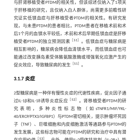
与肝肾移植受者PTDM的相关性，但该综述仅纳入了1项关
于肝移植的研究，且仅纳入白人群体，尚需更多前瞻性研
究证实低镁血症与肝移植受者PTDM的相关性。有研究发
现，与未患PTDM的患者相比，PTDM患者在移植术前和术
后1个月的血镁水平较低，术前和术后早期低镁血症是肝移
［
51
］
植受者PTDM的独立预测因素
。低镁血症与糖尿病是
相互影响的，糖尿病会降低血清镁水平，而低镁血症也可
能通过改变胰岛素受体酪氨酸激酶或增强氧化应激产生的
［
51
］
促炎效应，导致糖尿病的发生
。
3.1.7 炎症
2型糖尿病是一种伴有慢性炎症的代谢性疾病，促炎因子通
［
52
］
过IL-1β和IL-18诱导炎症反应
。肾移植受者PTDM的研
究表明，多种炎性标志物（如sTNFR1/MIF/YKL-
40/ERCP/PTX3/IGFBP1）与PTDM密切相关，提示肿瘤坏死因
子（TNF）、巨噬细胞和内皮细胞激活等通路参与PTDM的
发生发展，这些标志物可能在PTDM的研究和治疗中具有潜
［
53
］