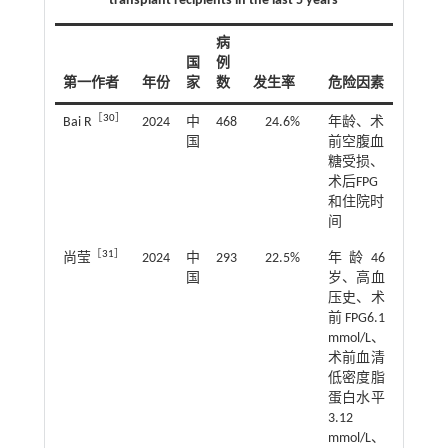
transplant recipients in the last 5 years
病
国
例
第一作者
年份
家
数
发生率
危险因素
［
30
］
Bai R
2024
中
468
24.6%
年龄、术
国
前空腹血
糖受损、
术后FPG
和住院时
间
［
31
］
尚莹
2024
中
293
22.5%
年龄46
国
岁、高血
压史、术
前FPG6.1
mmol/L、
术前血清
低密度脂
蛋白水平
3.12
mmol/L、