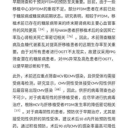
早期筛查和干预对PTDM的预防至关重要。目前，由于一些
移植中心对PTDM的重视不足，部分PTDM患者在术前已处
于糖尿病或糖尿病前期状态。研究表明，相较于PTDM，移
植术前已存在的糖尿病带来的终末期肾病和主要心血管事
［
14
］
件的风险更高
，并与NASH患者肝移植术后的全因死亡
［
76
］
率及心肾相关死亡率密切相关
。因此，术前筛查糖尿
病及血糖代谢紊乱对提高肝移植患者的远期生存率至关重
要。由于对所有患者进行OGTT不太现实，故建议采用FPG
筛查潜在的糖尿病患者，对FPG异常及高危患者行OGTT，
以便早期诊断和干预。
此外，术前还应重点筛查HCV和CMV感染，且供受体均需接
受病毒检测。研究显示，CMV阴性受体接受CMV阳性供肝
［
68
］
后最容易出现CMV感染
，因此，供肝的病毒筛查也必
不可少。对于病毒阳性的肝移植受者，应尽早进行抗病毒
治疗，根除HCV与肝移植受者PTDM发生率的降低密切相关
［
77
］
。对于病毒阴性的患者，预防优于早期治疗，尤其是
接受阳性供肝的阴性受体，建议术后10 d内开始预防性用
药，通过积极预防，术后90 d内CMV的感染率最高可降低