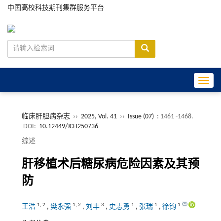
中国高校科技期刊集群服务平台
Toggle
临床肝胆病杂志
››
2025, Vol. 41
››
Issue (07)
: 1461 -1468.
DOI:
10.12449/JCH250736
综述
肝移植术后糖尿病危险因素及其预
防
1
,
2
1
,
2
3
1
1
1
王浩
,
樊永强
,
刘丰
,
史志勇
,
张瑞
,
徐钧