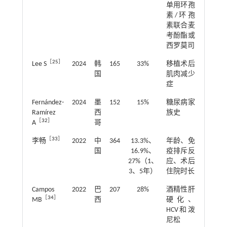
单用环孢
素/环孢
素联合麦
考酚酯或
西罗莫司
［
25
］
Lee S
2024
韩
165
33%
移植术后
国
肌肉减少
症
Fernández-
2024
墨
152
15%
糖尿病家
Ramírez
西
族史
［
32
］
A
哥
［
33
］
李畅
2022
中
364
13.3%、
年龄、免
国
16.9%、
疫排斥反
27%（1、
应、术后
3、5年）
住院时长
Campos
2022
巴
207
28%
酒精性肝
［
34
］
MB
西
硬化、
HCV和泼
尼松