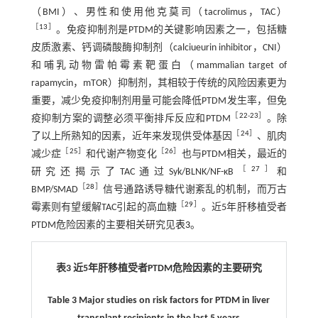
（BMI）、男性和使用他克莫司（tacrolimus，TAC）
［
13
］
。免疫抑制剂是PTDM的关键影响因素之一，包括糖
皮质激素、钙调磷酸酶抑制剂（calciueurin inhibitor，CNI）
和哺乳动物雷帕霉素靶蛋白（mammalian target of
rapamycin，mTOR）抑制剂，其相较于传统的风险因素更为
重要，减少免疫抑制剂用量可能会降低PTDM发生率，但免
［
22
-
23
］
疫抑制方案的调整必须平衡排斥反应和PTDM
。除
［
24
］
了以上所熟知的因素，近年来发现供受体基因
、肌肉
［
25
］
［
26
］
减少症
和代谢产物变化
也与PTDM相关，最近的
［
27
］
研究还揭示了TAC通过Syk/BLNK/NF-κB
和
［
28
］
BMP/SMAD
信号通路诱导糖代谢紊乱的机制，而万古
［
29
］
霉素则有望缓解TAC引起的高血糖
。近5年肝移植受者
PTDM危险因素的主要相关研究见
表3
。
表3 近5年肝移植受者PTDM危险因素的主要研究
Table 3 Major studies on risk factors for PTDM in liver