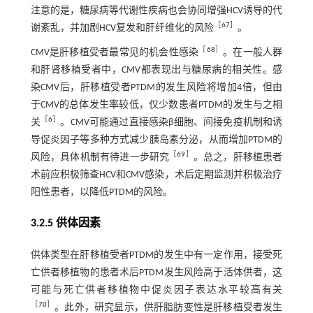
注意的是，糖尿病等代谢性疾病也会协同增强HCV诱导的代
［
67
］
谢紊乱，并加剧HCV复发和肝纤维化的风险
。
［
68
］
CMV是肝移植受者最常见的机会性感染
。在一般人群
和肝肾移植受者中，CMV都表现出与糖尿病的相关性。感
染CMV后，肝移植受者PTDM的发生风险将增加4倍，但由
于CMV的总体发生率较低，仅少数患者PTDM的发生与之相
［
6
］
关
。CMV可能通过直接感染β细胞、间接免疫机制和诱
导促炎因子等多种方式减少胰岛素分泌，从而增加PTDM的
［
69
］
风险，具体机制有待进一步研究
。总之，肝移植患者
术前应积极筛查HCV和CMV感染，术后定期监测并积极治疗
阳性患者，以降低PTDM的风险。
3.2.5 供体因素
供体类型在肝移植受者PTDM的发生中有一定作用，接受死
亡供者移植物的患者术后PTDM发生风险高于活体供者，这
可能与死亡供者移植物中促炎因子表达水平较高有关
［
70
］
。此外，研究显示，供肝脂肪变性是肝移植受者发生