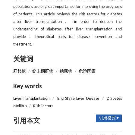
populations are of great importance for improving the prognosis
of patients. This article reviews the risk factors for diabetes
after liver transplantation， in order to deepen the
understanding of diabetes after liver transplantation and
provide a theoretical basis for disease prevention and
treatment.
关键词
肝移植
/
终末期肝病
/
糖尿病
/
危险因素
Key words
Liver Transplantation
/
End Stage Liver Disease
/
Diabetes
Mellitus
/
Risk Factors
引用格式 ▾
引用本文