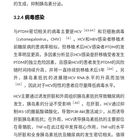
的生成，抑制胰岛素分泌。
3.2.4 病毒感染
［
63
-
64
］
与PTDM密切相关的病毒主要是HCV
和巨细胞病毒
［
6
］
（cytomegalovirus，CMV）
。HCV和HBV感染者移植术
前糖尿病的患病率相似，但移植术后HCV感染者PTDM的发
生率明显更高，多因素分析显示HCV感染是肝移植受者发生
PTDM的独立危险因素，且感染HCV的患者发生PTDM的风险
［
64
］
随时间持续升高，并将一直持续到移植术后5年
。另
外，胰岛素抵抗的进展随HCV RNA水平的升高而加快
［
65
］
，因此对于HCV阳性的患者应尽量降低病毒水平。
HCV主要通过诱发肝脏和外周组织胰岛素抵抗导致糖尿病的
［
66
］
发生，胰岛素的分泌不受影响
。在肝脏，HCV通过抑
制IRS-1的酪氨酸磷酸化，导致PI3K-Akt激活减少，从而诱导
肝脏胰岛素抵抗；在外周，HCV诱导胰岛素抵抗的主要部位
在骨骼肌，TNF-α在此过程中发挥核心作用，TNF-α的水平
与肝脏和全身胰岛素抵抗及糖尿病的发生密切相关。值得