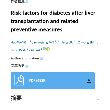
作者信息
+
Risk factors for diabetes after liver
transplantation and related
preventive measures
1
,
2
1
,
2
3
1
Hao WANG
,
Yongqiang FAN
,
Feng LIU
,
Zhiyong SHI
,
1
1
Rui ZHANG
,
Jun XU
Author information
+
文章历史
+
PDF (682K)
摘要