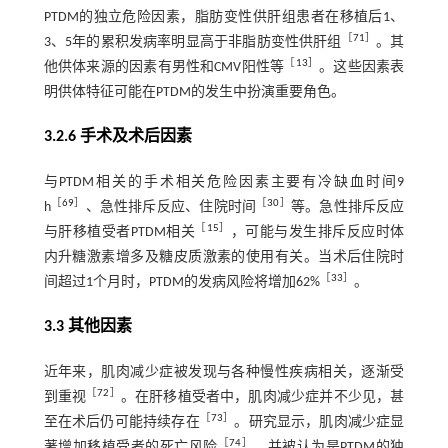
PTDM的独立危险因素，脂肪变性供肝组患者在移植后1、
［
71
］
3、5年的累积发病率明显高于非脂肪变性供肝组
。其
［
13
］
他供体来源的因素有男性和CMV阳性等
。这些因素表
明供体特征可能在PTDM的发生中扮演重要角色。
3.2.6 手术及术后因素
与PTDM相关的手术相关危险因素主要有冷缺血时间9
［
69
］
［
30
］
h
、急性排斥反应、住院时间
等。急性排斥反应
［
15
］
与肝移植受者PTDM相关
，可能与发生排斥反应时体
内升糖激素增多及糖皮质激素的使用有关。当术后住院时
［
33
］
间超过1个月时，PTDM的发病风险将增加62%
。
3.3 其他因素
近年来，肌肉减少症被发现与各种慢性疾病相关，逐渐受
［
72
］
到重视
。在肝移植受者中，肌肉减少症并不少见，甚
［
73
］
至在术后仍可能持续存在
。研究显示，肌肉减少症显
［
74
］
著增加移植受者的死亡风险
，并被认为是PTDM的独