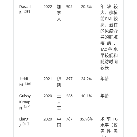
Dascal
2022
加
905
20.3%
年龄较
［
35
］
R
拿
大、移植
大
前BMI较
高、潜在
的免疫介
导的肝脏
疾病、
TAC谷水
平较低和
随访时间
较长
Jeddi
2021
伊
397
24.2%
年龄
［
36
］
M
朗
Gulsoy
2020
土
238
10.1%
年龄
Kirnap
耳
［
37
］
N
其
Liang
2020
中
767
35.98%
术前TG
［
38
］
J
国
水平（仅
男性患