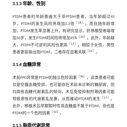
3.1.3 年龄、性别
PTDM患者的年龄普遍大于非PTDM患者，当年龄超过45
［
18
］
岁，PTDM的发生风险将增加2.2倍
。而且随年龄增
加，PTDM发生率显著上升，有研究显示，肝移植受者每增
［
33
］
加10岁，发生PTDM的风险将增加45%
。此外，年龄越
［
17
］
大，PTDM不可逆的风险也更高
。相较于女性，男性
［
21
］
患者更容易出现PTDM，二者存在显著关联
。
3.1.4 血糖异常
［
30
］
术前FPG异常是PTDM的独立危险因素
，此类患者可能
仅是空腹血糖受损，也可能存在术前未诊断的糖尿病，但
均具有血糖代谢紊乱的倾向，术后免疫抑制剂等因素可能
［
17
］
导致原有的代谢紊乱加重，从而推动PTDM的发生
。
此外，移植术后早期暂时性高血糖虽不属于PTDM，但也是
［
10
］
PTDM的一个危险因素
。
3.1.5 脂质代谢异常