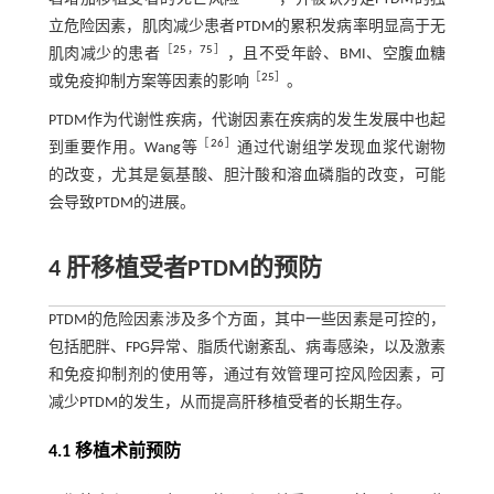
立危险因素，肌肉减少患者PTDM的累积发病率明显高于无
［
25
，
75
］
肌肉减少的患者
，且不受年龄、BMI、空腹血糖
［
25
］
或免疫抑制方案等因素的影响
。
PTDM作为代谢性疾病，代谢因素在疾病的发生发展中也起
［
26
］
到重要作用。Wang等
通过代谢组学发现血浆代谢物
的改变，尤其是氨基酸、胆汁酸和溶血磷脂的改变，可能
会导致PTDM的进展。
4 肝移植受者PTDM的预防
PTDM的危险因素涉及多个方面，其中一些因素是可控的，
包括肥胖、FPG异常、脂质代谢紊乱、病毒感染，以及激素
和免疫抑制剂的使用等，通过有效管理可控风险因素，可
减少PTDM的发生，从而提高肝移植受者的长期生存。
4.1 移植术前预防