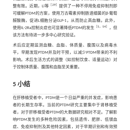
［
29
］
整有限。近期，Li等
提供了一种不停用免疫抑制剂即
可缓解PTDM的方案，使用万古霉素抑制肠道细菌的β-葡萄
醛酸酶，促进L细胞分泌GLP-1，从而防止高血糖。此外，
［
5
，
54
］
使用IL-2Ra控制炎症也可显著降低PTDM的发生
，但
该方法有待进一步多中心研究验证。
术后应定期监测血糖、血脂、体质量、腹围以及病毒水
平，早期发现PTDM并及时干预，以减少PTDM带来的不利
影响。术后生活方式的调整（如控制饮食、适量运动）对
于控制体质量、腹围和血脂至关重要。
5 小结
在肝移植受者中，PTDM是一个日益严重的并发症，影响患
者的长期生存率。当前的PTDM研究主要集中于肾移植受
者，对于肝移植受者PTDM的大数据研究相对不足。了解影
响PTDM发生的多种危险因素，包括遗传、肥胖、低镁血
症、免疫抑制剂及其他特定因素，对于早期识别和有效预