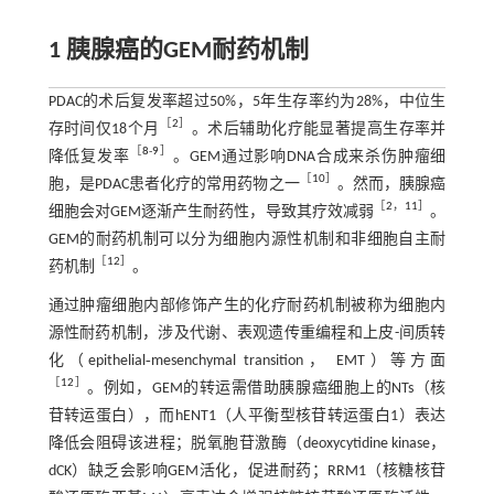
1 胰腺癌的GEM耐药机制
PDAC的术后复发率超过50%，5年生存率约为28%，中位生
［
2
］
存时间仅18个月
。术后辅助化疗能显著提高生存率并
［
8
-
9
］
降低复发率
。GEM通过影响DNA合成来杀伤肿瘤细
［
10
］
胞，是PDAC患者化疗的常用药物之一
。然而，胰腺癌
［
2
，
11
］
细胞会对GEM逐渐产生耐药性，导致其疗效减弱
。
GEM的耐药机制可以分为细胞内源性机制和非细胞自主耐
［
12
］
药机制
。
通过肿瘤细胞内部修饰产生的化疗耐药机制被称为细胞内
源性耐药机制，涉及代谢、表观遗传重编程和上皮-间质转
化（epithelial‐mesenchymal transition， EMT）等方面
［
12
］
。例如，GEM的转运需借助胰腺癌细胞上的NTs（核
苷转运蛋白），而hENT1（人平衡型核苷转运蛋白1）表达
降低会阻碍该进程；脱氧胞苷激酶（deoxycytidine kinase，
dCK）缺乏会影响GEM活化，促进耐药；RRM1（核糖核苷