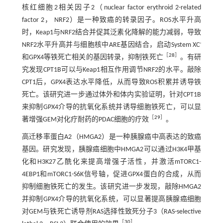
核红细胞2相关因子2（nuclear factor erythroid 2-related
factor 2， NRF2）是一种致癌的转录因子。ROS水平升高
时，Keap1与NRF2结合并促其泛素化降解的能力减弱，导致
-
NRF2水平升高并与细胞核中ARE基因结合，启动System XC
［
28
］
和GPX4等铁死亡相关的基因转录，抑制铁死亡
。有研
究发现CPT1B可以与Keap1相互作用调节NRF2的水平。敲除
CPT1后，GPX4表达水平降低，从而导致ROS积累并诱导铁
死亡。该研究进一步通过体外和体内实验证明，针对CPT1B
来抑制GPX4介导的抗氧化系统并诱导细胞铁死亡，可以显
［
29
］
著增强GEM对化疗耐药的PDAC细胞的疗效
。
高迁移率蛋白A2（HMGA2）是一种胰腺癌中高表达的致癌
基因。研究发现，胰腺癌细胞中HMGA2可以通过H3K4甲基
化和H3K27乙酰化来提高增强子活性，并激活mTORC1-
4EBP1和mTORC1-S6K信号轴，促进GPX4蛋白的合成，从而
抑制细胞铁死亡的发生。该研究进一步发现，敲除HMGA2
并抑制GPX4介导的抗氧化系统，可以显著提高胰腺癌细胞
对GEM与铁死亡诱导剂RAS选择性致死分子3（RAS-selective
［
30
］