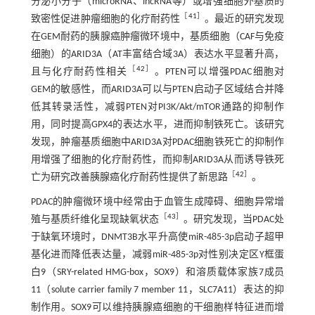
分泌小分子（microRNA、lncRNA等）或增强细胞外基质的
［
41
］
致密性促进肿瘤细胞的化疗耐药性
。最近的研究发现
在GEM耐药的胰腺癌肿瘤微环境中，基质细胞（CAF与免疫
细胞）的ARID3A（AT丰富结合域3A）表达水平显著升高，
［
42
］
且与化疗耐药性相关
。PTEN可以增强PDAC细胞对
GEM的敏感性，而ARID3A可以与PTEN启动子区域结合并降
低其转录活性，减弱PTEN对PI3K/Akt/mTOR通路的抑制作
用，同时提高GPX4的表达水平，进而抑制铁死亡。该研究
发现，肿瘤基质细胞中ARID3A对PDAC细胞铁死亡的抑制作
用增强了细胞的化疗耐药性，而抑制ARID3A从而诱导铁死
［
42
］
亡为研究改善胰腺癌化疗耐药性提供了新思路
。
PDAC的肿瘤微环境中经常由于血管生成障碍、细胞异常增
［
43
］
殖与基质纤维化呈现缺氧状态
。研究发现，当PDAC处
于缺氧环境时，DNMT3B水平升高使miR-485-3p启动子超甲
基化进而降低表达量，减弱miR-485-3p对性别决定区Y框蛋
白9（SRY-related HMG-box，SOX9）和溶质载体家族7成员
11（solute carrier family 7 member 11，SLC7A11）表达的抑
制作用。SOX9可以维持胰腺癌细胞的干细胞样特征进而增