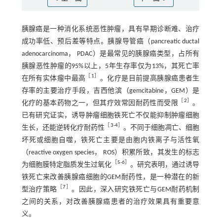
胰腺癌是一种消化系统恶性肿瘤，具有早期诊断难、治疗
成功率低、预后差等特点。胰腺导管癌（pancreatic ductal
adenocarcinoma， PDAC）是最常见的胰腺癌类型，占所有
胰腺恶性肿瘤的95%以上，5年生存率仅为13%，其死亡率
［
1
］
在所有实体瘤中最高
。化疗是目前提高胰腺癌患者生
存率的主要治疗手段，吉西他滨（gemcitabine，GEM）是
［
2
］
化疗的基本药物之一，但其疗效常因耐药性而受限
。
已有研究证实，诱导肿瘤细胞铁死亡不仅能抑制肿瘤细胞
［
3
-
4
］
生长，还能逆转化疗耐药性
。不同于细胞凋亡、细胞
坏死或细胞自噬，铁死亡主要是由胞内铁离子与活性氧
（reactive oxygen species， ROS）积累所致，其发生的标志
［
5
-
6
］
为细胞膜特定脂质发生过氧化
。研究表明，通过诱导
铁死亡来改善胰腺癌细胞的GEM耐药性，是一种潜在的新
［
7
］
型治疗策略
。因此，深入研究铁死亡与GEM耐药机制
之间的关系，对改善胰腺癌患者的治疗效果具有重要意
义。