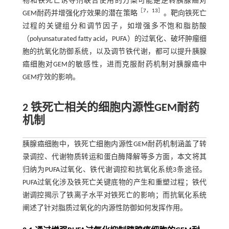
物和铁死亡诱导剂联合使用的方案可能是逆转胰腺癌对
［
7
，
13
］
GEM耐药并增强化疗效果的潜在策略
。靶向铁死亡
过程的关键组分和调节因子，如增强多不饱和脂肪酸
（polyunsaturated fatty acid，PUFA）的过氧化、破坏肿瘤细
胞的抗氧化防御系统，以及调节铁代谢，都可以提升胰腺
癌细胞对GEM的敏感性，进而克服耐药机制对胰腺癌中
GEM疗效的影响。
2 铁死亡相关的细胞内源性GEM耐药
机制
胰腺癌细胞中，铁死亡细胞内源性GEM耐药机制涵盖了转
录调控、代谢物质转运和蛋白酶降解等多方面，本文将其
归纳为PUFA过氧化、铁代谢调控和抗氧化系统3条途径。
PUFA过氧化涉及铁死亡关键底物的产生和重塑过程；铁代
谢调控揭示了铁离子水平对铁死亡的影响；而抗氧化系统
阐述了针对脂质过氧化的内源性防御如何发挥作用。