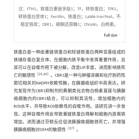
注：
FTH1，铁蛋白重链多肽1；TF，转铁蛋白；TFR1，
转铁蛋白受体1；Ferritin，铁蛋白；Labile Iron Pool，不
稳定铁库；CBR1，碳酮还原酶1；Chrysin，白杨素。
Full size
铁蛋白是一种由重链铁蛋白和轻链铁蛋白两种亚基组成的
铁储存蛋白复合体，在细胞内铁平衡中发挥重要作用，且
其可以在自噬作用下被分解，改变LIP丰度，进而影响铁死
［
25
-
26
］
亡的敏感性
。CBR1是一种与肿瘤进展和化疗耐药性
密切相关的NADPH依赖性酶，在胰腺癌组织中高表达。研
究发现作为CBR1抑制剂的黄酮类化合物白杨素直接与胰腺
癌细胞内的CBR1结合，可以抑制其活性，增加细胞内的
ROS水平，并导致ROS依赖性的自噬作用。该研究进一步发
现，这种自噬作用会导致重链铁蛋白降解和细胞内游离铁
增加，进而通过芬顿反应促进胰腺癌细胞铁死亡，并增强
［
27
］
胰腺癌细胞对GEM的敏感性
。