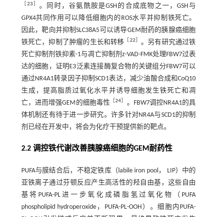
［
23
］
。同时，谷氨酰胺是GSH的合成底物之一，GSH与
GPX4共同作用可以降低细胞内的ROS水平并抑制铁死亡。
因此，靶向并抑制SLC38A5可以诱导GEM耐药的胰腺癌细胞
［
22
］
铁死亡，抑制了肿瘤的生长和转移
。另有研究通过铁
死亡抑制剂铁抑素-1与凋亡抑制剂z-VAD-FMK处理FBW7过表
达的细胞，证明E3泛素连接酶复合物的关键组分FBW7可以
通过NR4A1转录因子抑制SCD1表达，减少油酸合成和CoQ10
生成，提高脂质过氧化水平并诱导细胞发生铁死亡和凋
［
24
］
亡，进而增强GEM的细胞毒性
。FBW7调控NR4A1的具
体机制还有待于进一步研究。许多针对NR4A与SCD1的抑制
剂已经在开发中，将会为化疗干预提供新的靶点。
2.2 调控铁代谢改善胰腺癌细胞的GEM耐药性
PUFA与膜结合后，不稳定铁库（labile iron pool， LIP）中的
亚铁离子通过芬顿反应产生高活性的羟自由基，这些自由
基将PUFA-PL进一步氧化成磷脂氢过氧化物（PUFA
phospholipid hydroperoxide，PUFA-PL-OOH）。细胞内PUFA-