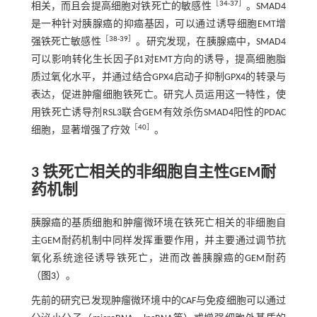
［
34
-
37
］
相关，而且会提高细胞对铁死亡的敏感性
。SMAD4
是一种针对胰腺癌的抑癌基因，可以通过诱导细胞EMT增
［
38
-
39
］
强铁死亡敏感性
。研究发现，在胰腺癌中，SMAD4
可以影响转化生长因子β1对EMT方向的诱导，提高细胞脂
质过氧化水平，并通过结合GPX4启动子抑制GPX4的转录与
表达，促进肿瘤细胞铁死亡。研究人员运用这一特性，使
用铁死亡诱导剂RSL3联合GEM有效杀伤SMAD4阳性的PDAC
［
40
］
细胞，显著增强了疗效
。
3 铁死亡相关的非细胞自主性GEM耐
药机制
胰腺癌的基质细胞和肿瘤微环境在铁死亡相关的非细胞自
主GEM耐药机制中同样发挥重要作用，并主要通过调节抗
氧化系统途径诱导铁死亡，进而改善胰腺癌的GEM耐药
（
图3
）。
先前的研究已发现肿瘤微环境中的CAF与免疫细胞可以通过