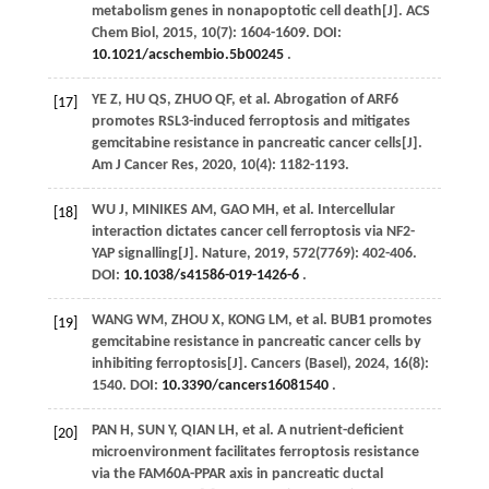
metabolism genes in nonapoptotic cell death[J].
ACS
Chem Biol
,
2015
,
10
(7): 1604-1609. DOI:
10.1021/acschembio.5b00245
.
YE
Z
,
HU
QS
,
ZHUO
QF
,
et al
. Abrogation of ARF6
[17]
promotes RSL3-induced ferroptosis and mitigates
gemcitabine resistance in pancreatic cancer cells[J].
Am J Cancer Res
,
2020
,
10
(4): 1182-1193.
WU
J
,
MINIKES
AM
,
GAO
MH
,
et al
. Intercellular
[18]
interaction dictates cancer cell ferroptosis via NF2-
YAP signalling[J].
Nature
,
2019
,
572
(7769): 402-406.
DOI:
10.1038/s41586-019-1426-6
.
WANG
WM
,
ZHOU
X
,
KONG
LM
,
et al
. BUB1 promotes
[19]
gemcitabine resistance in pancreatic cancer cells by
inhibiting ferroptosis[J].
Cancers (Basel)
,
2024
,
16
(8):
1540. DOI:
10.3390/cancers16081540
.
PAN
H
,
SUN
Y
,
QIAN
LH
,
et al
. A nutrient-deficient
[20]
microenvironment facilitates ferroptosis resistance
via the FAM60A-PPAR axis in pancreatic ductal