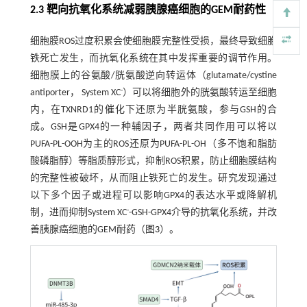
2.3 靶向抗氧化系统减弱胰腺癌细胞的GEM耐药性
细胞膜ROS过度积累会使细胞膜完整性受损，最终导致细胞
铁死亡发生，而抗氧化系统在其中发挥重要的调节作用。
细胞膜上的谷氨酸/胱氨酸逆向转运体（glutamate/cystine
-
antiporter， System XC
）可以将细胞外的胱氨酸转运至细胞
内，在TXNRD1的催化下还原为半胱氨酸，参与GSH的合
成。GSH是GPX4的一种辅因子，两者共同作用可以将以
PUFA-PL-OOH为主的ROS还原为PUFA-PL-OH（多不饱和脂肪
酸磷脂醇）等脂质醇形式，抑制ROS积累，防止细胞膜结构
的完整性被破坏，从而阻止铁死亡的发生。研究发现通过
以下多个因子或进程可以影响GPX4的表达水平或降解机
-
制，进而抑制System XC
-GSH-GPX4介导的抗氧化系统，并改
善胰腺癌细胞的GEM耐药（
图3
）。