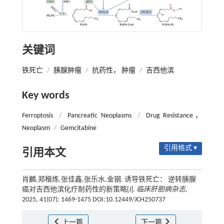
关键词
铁死亡
/
胰腺肿瘤
/
抗药性， 肿瘤
/
吉西他滨
Key words
Ferroptosis
/
Pancreatic Neoplasms
/
Drug Resistance，
Neoplasm
/
Gemcitabine
引用格式 ▾
引用本文
肖麟,郑楷炼,张佳鑫,张乐水,金钢. 诱导铁死亡： 逆转胰腺
癌对吉西他滨化疗耐药性的新策略[J].
临床肝胆病杂志
,
2025, 41(07): 1469-1475 DOI:10.12449/JCH250737
上一篇
下一篇