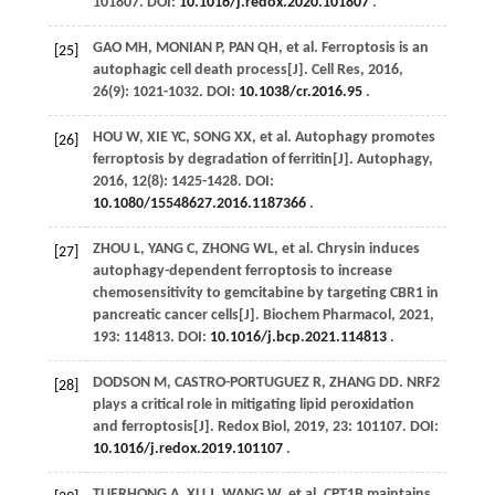
101807. DOI:
10.1016/j.redox.2020.101807
.
GAO
MH
,
MONIAN
P
,
PAN
QH
,
et al
. Ferroptosis is an
[25]
autophagic cell death process[J].
Cell Res
,
2016
,
26
(9): 1021-1032. DOI:
10.1038/cr.2016.95
.
HOU
W
,
XIE
YC
,
SONG
XX
,
et al
. Autophagy promotes
[26]
ferroptosis by degradation of ferritin[J].
Autophagy
,
2016
,
12
(8): 1425-1428. DOI:
10.1080/15548627.2016.1187366
.
ZHOU
L
,
YANG
C
,
ZHONG
WL
,
et al
. Chrysin induces
[27]
autophagy-dependent ferroptosis to increase
chemosensitivity to gemcitabine by targeting CBR1 in
pancreatic cancer cells[J].
Biochem Pharmacol
,
2021
,
193
: 114813. DOI:
10.1016/j.bcp.2021.114813
.
DODSON
M
,
CASTRO-PORTUGUEZ
R
,
ZHANG
DD
. NRF2
[28]
plays a critical role in mitigating lipid peroxidation
and ferroptosis[J].
Redox Biol
,
2019
,
23
: 101107. DOI:
10.1016/j.redox.2019.101107
.
TUERHONG
A
,
XU
J
,
WANG
W
,
et al
. CPT1B maintains