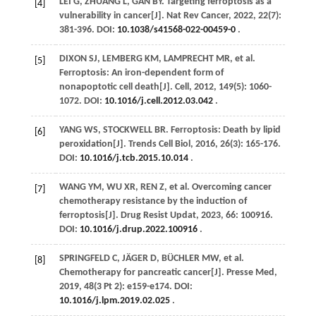
LEI
G
,
ZHUANG
L
,
GAN
BY
. Targeting ferroptosis as a
[4]
vulnerability in cancer[J].
Nat Rev Cancer
,
2022
,
22
(7):
381-396. DOI:
10.1038/s41568-022-00459-0
.
DIXON
SJ
,
LEMBERG
KM
,
LAMPRECHT
MR
,
et al
.
[5]
Ferroptosis: An iron-dependent form of
nonapoptotic cell death[J].
Cell
,
2012
,
149
(5): 1060-
1072. DOI:
10.1016/j.cell.2012.03.042
.
YANG
WS
,
STOCKWELL
BR
. Ferroptosis: Death by lipid
[6]
peroxidation[J].
Trends Cell Biol
,
2016
,
26
(3): 165-176.
DOI:
10.1016/j.tcb.2015.10.014
.
WANG
YM
,
WU
XR
,
REN
Z
,
et al
. Overcoming cancer
[7]
chemotherapy resistance by the induction of
ferroptosis[J].
Drug Resist Updat
,
2023
,
66
: 100916.
DOI:
10.1016/j.drup.2022.100916
.
SPRINGFELD
C
,
JÄGER
D
,
BÜCHLER
MW
,
et al
.
[8]
Chemotherapy for pancreatic cancer[J].
Presse Med
,
2019
, 48(3 Pt 2): e159-e174. DOI:
10.1016/j.lpm.2019.02.025
.