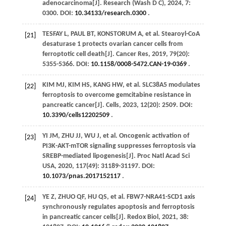
adenocarcinoma[J].
Research (Wash D C)
,
2024
,
7
:
0300. DOI:
10.34133/research.0300
.
TESFAY
L
,
PAUL
BT
,
KONSTORUM
A
,
et al
. Stearoyl-CoA
[21]
desaturase 1 protects ovarian cancer cells from
ferroptotic cell death[J].
Cancer Res
,
2019
,
79
(20):
5355-5366. DOI:
10.1158/0008-5472.CAN-19-0369
.
KIM
MJ
,
KIM
HS
,
KANG
HW
,
et al
. SLC38A5 modulates
[22]
ferroptosis to overcome gemcitabine resistance in
pancreatic cancer[J].
Cells
,
2023
,
12
(20): 2509. DOI:
10.3390/cells12202509
.
YI
JM
,
ZHU
JJ
,
WU
J
,
et al
. Oncogenic activation of
[23]
PI3K-AKT-mTOR signaling suppresses ferroptosis via
SREBP-mediated lipogenesis[J].
Proc Natl Acad Sci
USA
,
2020
,
117
(49): 31189-31197. DOI:
10.1073/pnas.2017152117
.
YE
Z
,
ZHUO
QF
,
HU
QS
,
et al
. FBW7-NRA41-SCD1 axis
[24]
synchronously regulates apoptosis and ferroptosis
in pancreatic cancer cells[J].
Redox Biol
,
2021
,
38
: