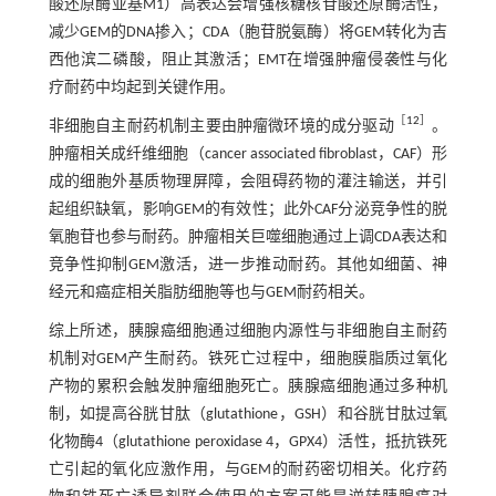
酸还原酶亚基M1）高表达会增强核糖核苷酸还原酶活性，
减少GEM的DNA掺入；CDA（胞苷脱氨酶）将GEM转化为吉
西他滨二磷酸，阻止其激活；EMT在增强肿瘤侵袭性与化
疗耐药中均起到关键作用。
［
12
］
非细胞自主耐药机制主要由肿瘤微环境的成分驱动
。
肿瘤相关成纤维细胞（cancer associated fibroblast，CAF）形
成的细胞外基质物理屏障，会阻碍药物的灌注输送，并引
起组织缺氧，影响GEM的有效性；此外CAF分泌竞争性的脱
氧胞苷也参与耐药。肿瘤相关巨噬细胞通过上调CDA表达和
竞争性抑制GEM激活，进一步推动耐药。其他如细菌、神
经元和癌症相关脂肪细胞等也与GEM耐药相关。
综上所述，胰腺癌细胞通过细胞内源性与非细胞自主耐药
机制对GEM产生耐药。铁死亡过程中，细胞膜脂质过氧化
产物的累积会触发肿瘤细胞死亡。胰腺癌细胞通过多种机
制，如提高谷胱甘肽（glutathione，GSH）和谷胱甘肽过氧
化物酶4（glutathione peroxidase 4，GPX4）活性，抵抗铁死
亡引起的氧化应激作用，与GEM的耐药密切相关。化疗药