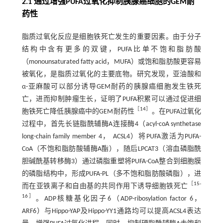
2.1 通过增强PUFA过氧化抑制胰腺癌细胞的GEM耐
药性
脂质过氧化反应是细胞铁死亡发生的重要因素。由于分子
结构中含有更多的双键，PUFA比单不饱和脂肪酸
（monounsaturated fatty acid，MUFA）或饱和脂肪酸更容易
被氧化，是脂质过氧化的主要底物。研究发现，亚油酸和
α-亚麻酸可以部分诱导GEM耐药的胰腺癌细胞发生铁死
亡，进而抑制肿瘤生长，证明了PUFA积累可以通过促进细
［
14
］
胞铁死亡降低胰腺癌中的GEM耐药性
。在PUFA过氧化
过程中，首先长链脂酰辅酶A连接酶4（acyl-coA synthetase
long-chain family member 4， ACSL4）将PUFA激活为PUFA-
CoA（不饱和脂肪酸辅酶A酯），随后LPCAT3（溶血磷脂酰
胆碱酰基转移酶3）通过磷脂重塑将PUFA-CoA整合到细胞膜
的磷脂结构中，形成PUFA-PL（多不饱和脂肪酸磷脂），进
［
15
-
而在亚铁离子和自由基的共同作用下诱导细胞铁死亡
16
］
。ADP核糖基化因子6（ADP-ribosylation factor 6，
ARF6）与Hippo-YAP及Hippo-YY1通路均可以提高ACSL4表达