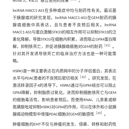
lethal 3，RSL3）联合使用的效果
。
lncRNA MACC1-AS1在多种癌症中均与耐药性有关。最近基
于胰腺癌的研究发现，lncRNA MACC1-AS1在GEM耐药的胰
腺癌细胞中高表达，且与患者不良预后相关。lncRNA
MACC1-AS1与蛋白激酶STK33的相互作用可以抑制STK33的泛
素化降解，导致STK33在细胞内积累，进而阻止GPX4蛋白降
［
31
］
解，抑制铁死亡，并促进胰腺癌细胞对GEM的耐药
。
针对其开发诱导铁死亡的临床治疗方法也是一种可能策
略。
HSPA5是一种主要表达在内质网中的分子伴侣蛋白，其表达
［
32
］
水平与PDAC患者的不良预后密切相关
。研究发现，在
激活转录因子4的诱导下，HSPA5通过与GPX4结合可以阻止
GPX4降解，抑制脂质过氧化，进而抑制细胞铁死亡与GEM
的细胞毒活性，影响患者预后。而使用RNAi、儿茶素或柳
氮磺胺吡啶抑制HSPA5对GPX4的作用，可以在体外和小鼠胰
［
33
］
腺癌动物模型中增强PDAC细胞对GEM的敏感性
。
肿瘤细胞的EMT不仅与肿瘤的发生、侵袭、转移和耐药性