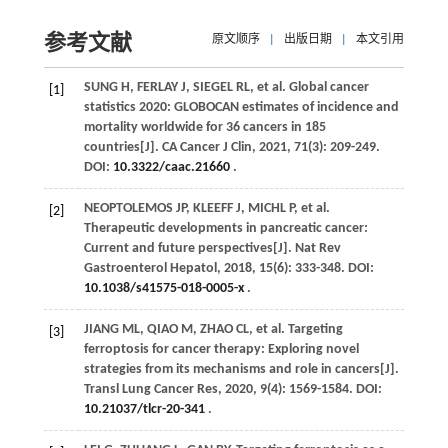
参考文献
原文顺序
|
出版日期
|
本文引用
SUNG
H
,
FERLAY
J
,
SIEGEL
RL
,
et al
. Global cancer
[1]
statistics 2020: GLOBOCAN estimates of incidence and
mortality worldwide for 36 cancers in 185
countries[J].
CA Cancer J Clin
,
2021
,
71
(3): 209-249.
DOI:
10.3322/caac.21660
.
NEOPTOLEMOS
JP
,
KLEEFF
J
,
MICHL
P
,
et al
.
[2]
Therapeutic developments in pancreatic cancer:
Current and future perspectives[J].
Nat Rev
Gastroenterol Hepatol
,
2018
,
15
(6): 333-348. DOI:
10.1038/s41575-018-0005-x
.
JIANG
ML
,
QIAO
M
,
ZHAO
CL
,
et al
. Targeting
[3]
ferroptosis for cancer therapy: Exploring novel
strategies from its mechanisms and role in cancers[J].
Transl Lung Cancer Res
,
2020
,
9
(4): 1569-1584. DOI:
10.21037/tlcr-20-341
.