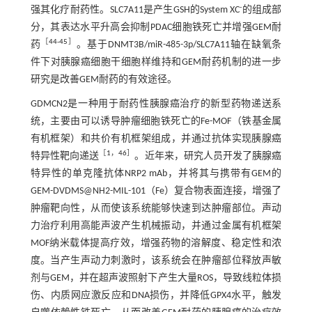
-
强其化疗耐药性。SLC7A11是产生GSH的System XC
的组成部
分，其表达水平升高会抑制PDAC细胞铁死亡并增强GEM耐
［
44
-
45
］
药
。基于DNMT3B/miR-485-3p/SLC7A11轴在缺氧条
件下对胰腺癌细胞干细胞样维持和GEM耐药机制的进一步
研究是改善GEM耐药的有效途径。
GDMCN2是一种用于耐药性胰腺癌治疗的新型药物递送系
统，主要由可以诱导肿瘤细胞铁死亡的Fe-MOF（铁基金属
有机框架）和共价有机框架组成，并通过抗体实现胰腺癌
［
1
，
46
］
特异性靶向递送
。近年来，研究人员开发了胰腺癌
特异性的单克隆抗体NRP2 mAb，并将其与携带有GEM的
GEM-DVDMS@NH2-MIL-101（Fe）复合物表面连接，增强了
肿瘤靶向性，从而使该系统能够快速到达肿瘤部位。声动
力治疗利用高能声波产生机械振动，并通过金属有机框架
MOF纳米载体提高疗效，增强药物的溶解度、稳定性和浓
度。当产生声动力刺激时，该系统会在肿瘤部位释放声敏
剂与GEM，并在超声波照射下产生大量ROS，导致线粒体损
伤、内质网应激反应和DNA损伤，并降低GPX4水平，触发