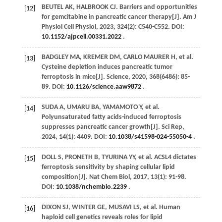
BEUTEL
AK
,
HALBROOK
CJ
. Barriers and opportunities
[12]
for gemcitabine in pancreatic cancer therapy[J].
Am J
Physiol Cell Physiol
,
2023
,
324
(2): C540-C552. DOI:
10.1152/ajpcell.00331.2022
.
BADGLEY
MA
,
KREMER
DM
,
CARLO MAURER
H
,
et al
.
[13]
Cysteine depletion induces pancreatic tumor
ferroptosis in mice[J].
Science
,
2020
,
368
(6486): 85-
89. DOI:
10.1126/science.aaw9872
.
SUDA
A
,
UMARU
BA
,
YAMAMOTO
Y
,
et al
.
[14]
Polyunsaturated fatty acids-induced ferroptosis
suppresses pancreatic cancer growth[J].
Sci Rep
,
2024
,
14
(1): 4409. DOI:
10.1038/s41598-024-55050-4
.
DOLL
S
,
PRONETH
B
,
TYURINA
YY
,
et al
. ACSL4 dictates
[15]
ferroptosis sensitivity by shaping cellular lipid
composition[J].
Nat Chem Biol
,
2017
,
13
(1): 91-98.
DOI:
10.1038/nchembio.2239
.
DIXON
SJ
,
WINTER
GE
,
MUSAVI
LS
,
et al
. Human
[16]
haploid cell genetics reveals roles for lipid