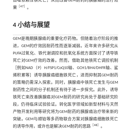
自噬依赖性铁死亡，从而改善GEM耐药的胰腺癌的治疗效
［
47
］
果
。
4 小结与展望
GEM是晚期胰腺癌的重要化疗药物。但随着治疗阶段的推
进，GEM的疗效因耐药性而逐渐减弱。近年来许多研究从
PUFA过氧化、铁代谢调控和抗氧化系统方面探讨了诱导铁
死亡对GEM疗效的改善。然而，借助其他铁死亡调控机制
［例如NAD（P）H/FSP1/CoQ10轴、GCH1/BH4/DHFR轴、鲨
烯积累等］诱导胰腺癌细胞铁死亡，进而抑制其GEM耐药
的策略仍需深入探索。同时，胰腺癌中铁死亡发生与GEM
耐药性之间的分子机制还有待于进一步探究。此外，诱导
铁死亡来改善胰腺癌对GEM耐药的研究尚处于基础研究阶
段，仍待临床试验验证。转化医学领域如新型材料与天然
产物开发利用等研究将为GEM耐药的胰腺癌治疗带来新的
突破。GEM与顺铂等多药物联合方案对胰腺癌细胞铁死亡
［
48
］
的诱导作用，或许也是解决GEM耐药的思路
。