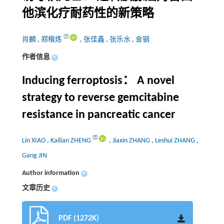
他滨化疗耐药性的新策略
肖麟
,
郑楷炼
,
张佳鑫
,
张乐水
,
金钢
作者信息
+
Inducing ferroptosis： A novel
strategy to reverse gemcitabine
resistance in pancreatic cancer
Lin XIAO
,
Kailian ZHENG
,
Jiaxin ZHANG
,
Leshui ZHANG
,
Gang JIN
Author information
+
文章历史
+
PDF (1272K)