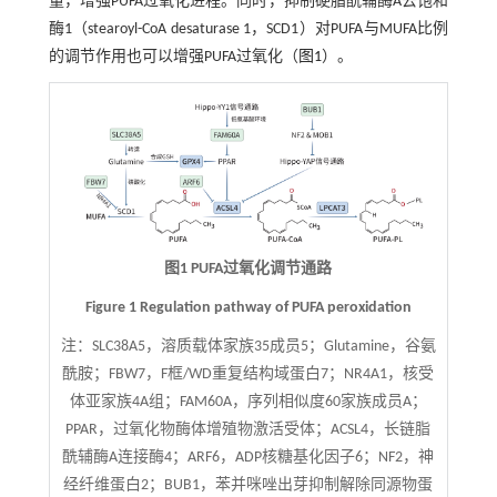
量，增强PUFA过氧化进程。同时，抑制硬脂酰辅酶A去饱和
酶1（stearoyl-CoA desaturase 1，SCD1）对PUFA与MUFA比例
的调节作用也可以增强PUFA过氧化（
图1
）。
图1 PUFA过氧化调节通路
Figure 1 Regulation pathway of PUFA peroxidation
注：
SLC38A5，溶质载体家族35成员5；Glutamine，谷氨
酰胺；FBW7，F框/WD重复结构域蛋白7；NR4A1，核受
体亚家族4A组；FAM60A，序列相似度60家族成员A；
PPAR，过氧化物酶体增殖物激活受体；ACSL4，长链脂
酰辅酶A连接酶4；ARF6，ADP核糖基化因子6；NF2，神
经纤维蛋白2；BUB1，苯并咪唑出芽抑制解除同源物蛋