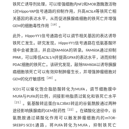
铁死亡诱导剂处理，可以增强细胞内NF2和MOB激酶激活物
1对Hippo-YAP信号通路的抑制作用，升高ACSL4等铁死亡相
关基因的表达水平，从而促进胰腺癌细胞的铁死亡并增强
［
19
］
GEM的细胞毒性作用
。
此外，Hippo-YY1信号通路也可以调节相关基因的表达诱导
铁死亡发生。研究发现，Hippo-YY1信号通路在低氨基酸环
境中会被激活，并启动FAM60A的转录。FAM60A通过抑制
PPAR，可以降低ACSL1/4并提高GPX4的表达水平，进而抑制
PDAC细胞的铁死亡。该研究发现，敲除FAM60A以诱导胰腺
癌细胞铁死亡可以有效抑制肿瘤生长，并增强肿瘤细胞对
［
20
］
GEM的化疗敏感性
。
SCD1可以催化饱合脂肪酸转化为MUFA，调节细胞膜中
MUFA与PUFA的比例，间接影响脂质过氧化和铁死亡水平
［
21
］
。氨基酸转运蛋白SLC38A5转运的谷氨酰胺通过两种
［
22
］
途径影响胰腺癌的GEM耐药性
。在磷酸化途径中，谷
氨酰胺通过磷酸化作用可以触发肿瘤细胞内的mTOR-
SREBP1-SCD1通路，将PUFA转化为MUFA，抑制铁死亡