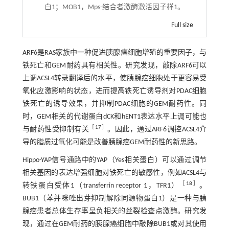
白1；MOB1，Mps-结合者激酶激活因子样1。
Full size
ARF6是RAS家族中一种促进胰腺癌细胞增殖的重要因子，与
铁死亡和GEM耐药具有相关性。研究发现，敲除ARF6可以
上调ACSL4转录翻译后的水平，使胰腺癌细胞处于更容易受
氧化应激影响的状态，进而提高铁死亡诱导剂对PDAC细胞
铁死亡的诱导效果，并抑制PDAC细胞的GEM耐药性。同
时，GEM相关的代谢蛋白dCK和hENT1表达水平上调可能也
［
17
］
与耐药性受抑制有关
。因此，通过ARF6调控ACSL4介
导的脂质过氧化可能是改善胰腺癌GEM耐药性的新思路。
Hippo-YAP信号通路中的YAP（Yes相关蛋白）可以通过调节
相关基因的表达增强细胞对铁死亡的敏感性，例如ACSL4与
［
18
］
转铁蛋白受体1（transferrin receptor 1，TFR1）
。
BUB1（苯并咪唑出芽抑制解除同源物蛋白1）是一种与胰
腺癌患者总体生存率呈负相关的丝裂检查点激酶。研究发
现，通过在GEM耐药的胰腺癌细胞中敲除BUB1或对其使用