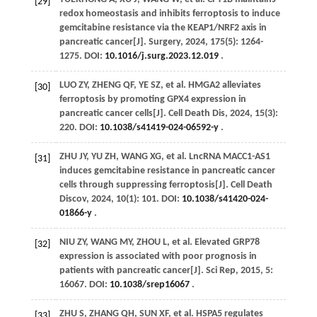
[29]
redox homeostasis and inhibits ferroptosis to induce
gemcitabine resistance via the KEAP1/NRF2 axis in
pancreatic cancer[J].
Surgery
,
2024
,
175
(5): 1264-
1275. DOI:
10.1016/j.surg.2023.12.019
.
LUO
ZY
,
ZHENG
QF
,
YE
SZ
,
et al
. HMGA2 alleviates
[30]
ferroptosis by promoting GPX4 expression in
pancreatic cancer cells[J].
Cell Death Dis
,
2024
,
15
(3):
220. DOI:
10.1038/s41419-024-06592-y
.
ZHU
JY
,
YU
ZH
,
WANG
XG
,
et al
. LncRNA MACC1-AS1
[31]
induces gemcitabine resistance in pancreatic cancer
cells through suppressing ferroptosis[J].
Cell Death
Discov
,
2024
,
10
(1): 101. DOI:
10.1038/s41420-024-
01866-y
.
NIU
ZY
,
WANG
MY
,
ZHOU
L
,
et al
. Elevated GRP78
[32]
expression is associated with poor prognosis in
patients with pancreatic cancer[J].
Sci Rep
,
2015
,
5
:
16067. DOI:
10.1038/srep16067
.
ZHU
S
,
ZHANG
QH
,
SUN
XF
,
et al
. HSPA5 regulates
[33]