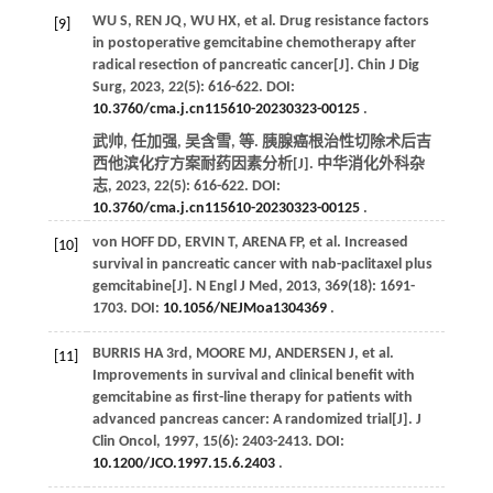
WU
S
,
REN
JQ
,
WU
HX
,
et al
. Drug resistance factors
[9]
in postoperative gemcitabine chemotherapy after
radical resection of pancreatic cancer[J].
Chin J Dig
Surg
,
2023
,
22
(5): 616-622. DOI:
10.3760/cma.j.cn115610-20230323-00125
.
武帅, 任加强, 吴含雪,
等
. 胰腺癌根治性切除术后吉
西他滨化疗方案耐药因素分析[J].
中华消化外科杂
志
,
2023
,
22
(5): 616-622. DOI:
10.3760/cma.j.cn115610-20230323-00125
.
von HOFF
DD
,
ERVIN
T
,
ARENA
FP
,
et al
. Increased
[10]
survival in pancreatic cancer with nab-paclitaxel plus
gemcitabine[J].
N Engl J Med
,
2013
,
369
(18): 1691-
1703. DOI:
10.1056/NEJMoa1304369
.
BURRIS
HA
3rd
,
MOORE
MJ
,
ANDERSEN
J
,
et al
.
[11]
Improvements in survival and clinical benefit with
gemcitabine as first-line therapy for patients with
advanced pancreas cancer: A randomized trial[J].
J
Clin Oncol
,
1997
,
15
(6): 2403-2413. DOI:
10.1200/JCO.1997.15.6.2403
.